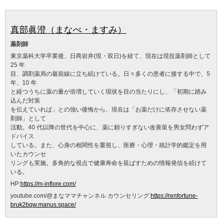
真部眞澄（まなべ・ますみ）
薬剤師
東京薬科大学卒業後、日商岩井(現・双日)を経て、現在は現役薬剤師として
25 年
目、調剤薬局の最前線に立ち続けている。日々多くの患者に接する中で、5
年、10 年
と経つうちに薬の量が倍増していく現状を目の当たりにし、「初期に踏み
込んだ対策
を伝えていれば」との強い後悔から、現在は「お薬だけに依存させない薬
剤師」として
活動。40 代以降の世代を中心に、薬に頼りすぎない改善策を男女問わずア
ドバイス
している。また、心身の相関性を重視し、医療・心理・統計学的鑑定を用
いたカウンセ
リングも実施。多角的な視点で健康寿命を延ばすための情報発信を続けて
いる。
HP:
https://m-inflore.com/
youtube.com/@まなママチャンネル カウンセリング:
https://renfortune-
bruk2bqw.manus.space/