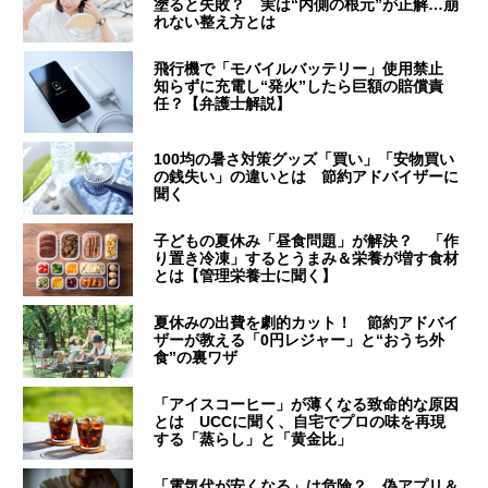
塗ると失敗？ 実は“内側の根元”が正解…崩
れない整え方とは
飛行機で「モバイルバッテリー」使用禁止
知らずに充電し“発火”したら巨額の賠償責
任？【弁護士解説】
100均の暑さ対策グッズ「買い」「安物買い
の銭失い」の違いとは 節約アドバイザーに
聞く
子どもの夏休み「昼食問題」が解決？ 「作
り置き冷凍」するとうまみ＆栄養が増す食材
とは【管理栄養士に聞く】
夏休みの出費を劇的カット！ 節約アドバイ
ザーが教える「0円レジャー」と“おうち外
食”の裏ワザ
「アイスコーヒー」が薄くなる致命的な原因
とは UCCに聞く、自宅でプロの味を再現
する「蒸らし」と「黄金比」
「電気代が安くなる」は危険？ 偽アプリ＆