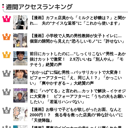
週間アクセスランキング
【漫画】カフェ店員から「ミルクと砂糖は？」と聞か
れ… 夫の“ナイスな返答”に「これから使います」
【漫画】小学校で人気の男性教師が女子トイレに…
個室の隙間から見えた“恐ろしいモノ”に「許せない」
前日にカットしたのに…“しっくりこない”男性→あか
抜けカットで激変！ 2.9万いいね「別人やん」「モ
テそう」絶賛の声
“おかっぱ”に悩む男性→バッサリカットで大変身！
ビフォーアフターに「え、同じ人！？」「かっこい
い」「爽やかすぎる～」大絶賛の声
妻に「ハゲてる」と言われ…カットで解決→イケオジ
に大変身！ ビフォーアフターに「うちの夫もお願い
したい」「若返りハンパない」
【漫画】お祭りで子どもが欲しがったお面、なんと
2000円！？ 焦る母を救った店員の“粋な計らい”に
「天使降臨」
【漫画】電車でベビーカーの赤ちゃんに蹴られた男