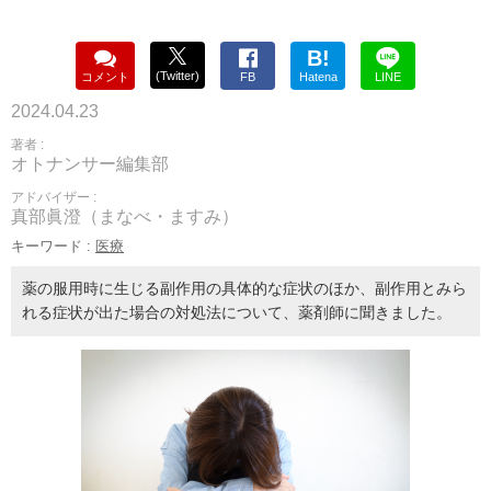
B!
(Twitter)
コメント
FB
Hatena
LINE
2024.04.23
著者 :
オトナンサー編集部
アドバイザー :
真部眞澄（まなべ・ますみ）
キーワード :
医療
薬の服用時に生じる副作用の具体的な症状のほか、副作用とみら
れる症状が出た場合の対処法について、薬剤師に聞きました。