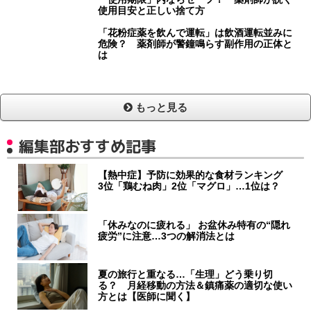
使用目安と正しい捨て方
「花粉症薬を飲んで運転」は飲酒運転並みに
危険？ 薬剤師が警鐘鳴らす副作用の正体と
は
もっと見る
編集部おすすめ記事
【熱中症】予防に効果的な食材ランキング
3位「鶏むね肉」2位「マグロ」…1位は？
「休みなのに疲れる」 お盆休み特有の“隠れ
疲労”に注意…3つの解消法とは
夏の旅行と重なる…「生理」どう乗り切
る？ 月経移動の方法＆鎮痛薬の適切な使い
方とは【医師に聞く】