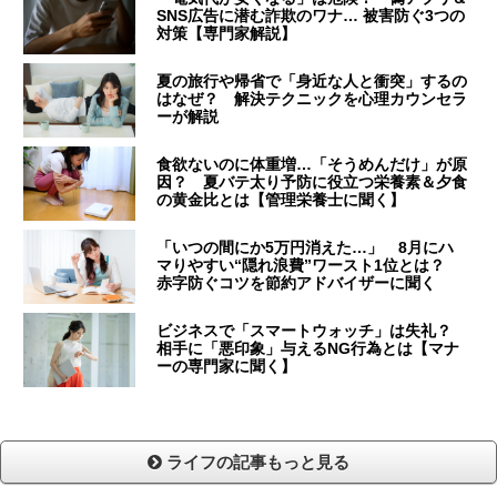
SNS広告に潜む詐欺のワナ… 被害防ぐ3つの
対策【専門家解説】
夏の旅行や帰省で「身近な人と衝突」するの
はなぜ？ 解決テクニックを心理カウンセラ
ーが解説
食欲ないのに体重増…「そうめんだけ」が原
因？ 夏バテ太り予防に役立つ栄養素＆夕食
の黄金比とは【管理栄養士に聞く】
「いつの間にか5万円消えた…」 8月にハ
マりやすい“隠れ浪費”ワースト1位とは？
赤字防ぐコツを節約アドバイザーに聞く
ビジネスで「スマートウォッチ」は失礼？
相手に「悪印象」与えるNG行為とは【マナ
ーの専門家に聞く】
ライフの記事もっと見る