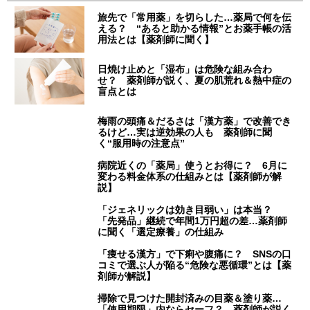
旅先で「常用薬」を切らした…薬局で何を伝
える？ “あると助かる情報”とお薬手帳の活
用法とは【薬剤師に聞く】
日焼け止めと「湿布」は危険な組み合わ
せ？ 薬剤師が説く、夏の肌荒れ＆熱中症の
盲点とは
梅雨の頭痛＆だるさは「漢方薬」で改善でき
るけど…実は逆効果の人も 薬剤師に聞
く“服用時の注意点”
病院近くの「薬局」使うとお得に？ 6月に
変わる料金体系の仕組みとは【薬剤師が解
説】
「ジェネリックは効き目弱い」は本当？
「先発品」継続で年間1万円超の差…薬剤師
に聞く「選定療養」の仕組み
「痩せる漢方」で下痢や腹痛に？ SNSの口
コミで選ぶ人が陥る“危険な悪循環”とは【薬
剤師が解説】
掃除で見つけた開封済みの目薬＆塗り薬…
「使用期限」内ならセーフ？ 薬剤師が説く