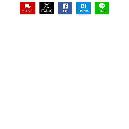
B!
(Twitter)
コメント
FB
Hatena
LINE