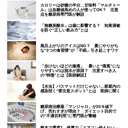
カロリーは砂糖の半分…甘味料「マルチトー
ル」は血糖値高めの人が使ってOK？ 注意
点を糖尿病専門医が解説
「無糖炭酸水」は歯に影響する？ 知覚過敏
を防ぐ“正しい飲み方”とは
風呂上がりのアイスはNG？ 夏にやりがち
な“3つの食習慣”が「不眠」引き起こすワケ
「歩けないほどの激痛」 暑いと“痛風”にな
りやすいのは脱水が原因？ 注意すべき人
の“特徴”とは【医師解説】
【水虫】バスマットだけじゃない…家庭内の
感染招く“要注意スポット”とは 医師に聞く
糖尿病治療薬「マンジャロ」が25％値下
げ、売れすぎが理由？ ダイエット目的で
の“不適切利用”に専門医が警鐘
熊本で震度7、停電で「エアコン使えない」