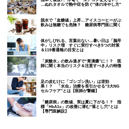
…ぬれタオルで熱中症を防ぐ“体の冷やし方”
脱水で「血糖値」上昇…アイスコーヒーがぶ
飲みは無糖でも危険？ 糖尿病専門医に聞く
体がしびれる、言葉出ない…暑い日は「脳卒
中」リスク増 すぐに実行すべき5つの対策
＆119番通報の目安とは
「炭酸水」の飲み過ぎで“胃潰瘍”に！？ 医
師に聞く本当のリスク＆注意すべき人の特徴
足の皮むけに「ゴシゴシ洗い」は逆効
果！？ 「水虫」治療を長引かせる“3大NG
セルフケア”とは【医師が警鐘】
「糖尿病」の数値、実は夏に下がる！？ 指
標「HbA1c」の改善に潜む“落とし穴”とは
【専門医解説】