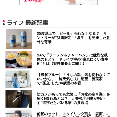
ライフ 最新記事
35度以上で「ビール」売れなくなる？ サ
ントリーが“猛暑限定”「夏生」を開発した意
外な背景
SAで「ラーメン＆チャーハン」は猛烈な眠
気のもと？ ドライブ中の“疲れにくい食事
術”とは【管理栄養士に聞く】
【帰省ブルー】「うちの親、気を使わなくて
いいから」 能天気な夫に絶望…義実家
で“孤立”した36歳妻の本音
防カメがあっても危険…「お盆の空き巣」を
招くNG行為とは？ 元警視庁刑事が明か
す“留守だとバレる家”の共通点
前髪のセット、スタイリング剤を「表面」に