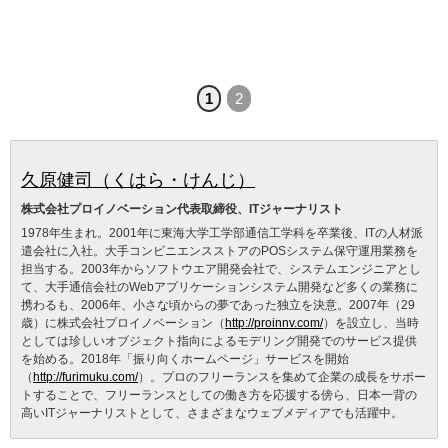
1
2
久原健司（くはら・けんじ）
株式会社プロイノベーション代表取締役、ITジャーナリスト
1978年生まれ。2001年に東海大学工学部通信工学科を卒業後、ITの人材派
遣会社に入社。大手コンビニエンスストアのPOSシステム保守運用業務を
担当する。2003年からソフトウエア開発会社で、システムエンジニアとし
て、大手通信会社のWebアプリケーションシステム開発など多くの業務に
携わるも、2006年、小さな頃からの夢であった独立を決意。2007年（29
歳）に株式会社プロイノベーション（
http://proinnv.com/
）を設立し、当時
としては珍しいオブジェクト指向によるモデリング開発でのサービス提供
を始める。2018年「振り向くホームページ」サービスを開始
（
http://furimuku.com/
）。プロのフリーランスを集めて企業の成長をサポー
トすることで、フリーランスとしての働き方を応援する傍ら、日本一背の
高いITジャーナリストとして、さまざまなウェブメディアでも活躍中。