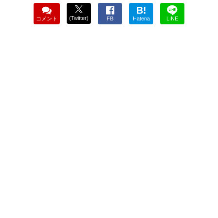
B!
(Twitter)
コメント
FB
Hatena
LINE