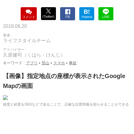
B!
(Twitter)
コメント
FB
Hatena
LINE
2018.06.20
著者 :
ライフスタイルチーム
アドバイザー :
久原健司（くはら・けんじ）
キーワード :
アプリ
•
登山
•
スマホ
•
事故
【画像】指定地点の座標が表示されたGoogle
Mapの画面
緯度と経度をSNSなどで送ることで、正確な位置情報を知らせることができる