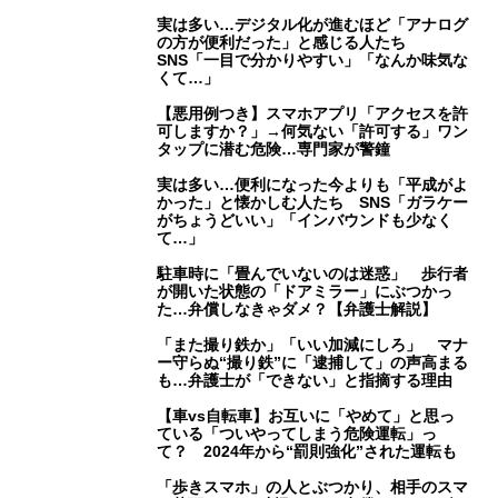
実は多い…デジタル化が進むほど「アナログ
の方が便利だった」と感じる人たち
SNS「一目で分かりやすい」「なんか味気な
くて…」
【悪用例つき】スマホアプリ「アクセスを許
可しますか？」→何気ない「許可する」ワン
タップに潜む危険…専門家が警鐘
実は多い…便利になった今よりも「平成がよ
かった」と懐かしむ人たち SNS「ガラケー
がちょうどいい」「インバウンドも少なく
て…」
駐車時に「畳んでいないのは迷惑」 歩行者
が開いた状態の「ドアミラー」にぶつかっ
た…弁償しなきゃダメ？【弁護士解説】
「また撮り鉄か」「いい加減にしろ」 マナ
ー守らぬ“撮り鉄”に「逮捕して」の声高まる
も…弁護士が「できない」と指摘する理由
【車vs自転車】お互いに「やめて」と思っ
ている「ついやってしまう危険運転」っ
て？ 2024年から“罰則強化”された運転も
「歩きスマホ」の人とぶつかり、相手のスマ