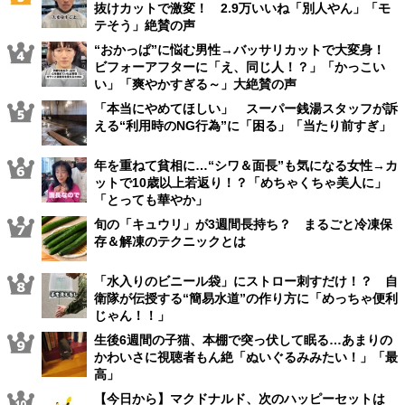
抜けカットで激変！ 2.9万いいね「別人やん」「モ
テそう」絶賛の声
“おかっぱ”に悩む男性→バッサリカットで大変身！
ビフォーアフターに「え、同じ人！？」「かっこい
い」「爽やかすぎる～」大絶賛の声
「本当にやめてほしい」 スーパー銭湯スタッフが訴
える“利用時のNG行為”に「困る」「当たり前すぎ」
年を重ねて貧相に…“シワ＆面長”も気になる女性→カ
ットで10歳以上若返り！？「めちゃくちゃ美人に」
「とっても華やか」
旬の「キュウリ」が3週間長持ち？ まるごと冷凍保
存＆解凍のテクニックとは
「水入りのビニール袋」にストロー刺すだけ！？ 自
衛隊が伝授する“簡易水道”の作り方に「めっちゃ便利
じゃん！！」
生後6週間の子猫、本棚で突っ伏して眠る…あまりの
かわいさに視聴者もん絶「ぬいぐるみみたい！」「最
高」
【今日から】マクドナルド、次のハッピーセットは