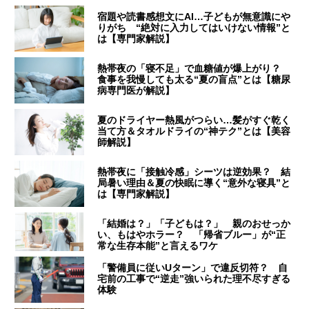
宿題や読書感想文にAI…子どもが無意識にや
りがち “絶対に入力してはいけない情報”と
は【専門家解説】
熱帯夜の「寝不足」で血糖値が爆上がり？
食事を我慢しても太る“夏の盲点”とは【糖尿
病専門医が解説】
夏のドライヤー熱風がつらい…髪がすぐ乾く
当て方＆タオルドライの“神テク”とは【美容
師解説】
熱帯夜に「接触冷感」シーツは逆効果？ 結
局暑い理由＆夏の快眠に導く“意外な寝具”と
は【専門家解説】
「結婚は？」「子どもは？」 親のおせっか
い、もはやホラー？ 「帰省ブルー」が“正
常な生存本能”と言えるワケ
「警備員に従いUターン」で違反切符？ 自
宅前の工事で“逆走”強いられた理不尽すぎる
体験