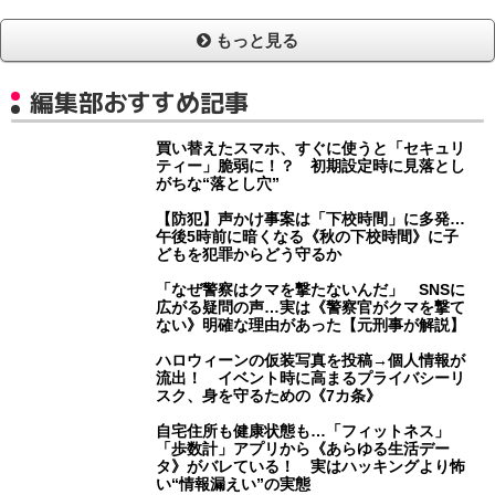
もっと見る
編集部おすすめ記事
買い替えたスマホ、すぐに使うと「セキュリ
ティー」脆弱に！？ 初期設定時に見落とし
がちな“落とし穴”
【防犯】声かけ事案は「下校時間」に多発…
午後5時前に暗くなる《秋の下校時間》に子
どもを犯罪からどう守るか
「なぜ警察はクマを撃たないんだ」 SNSに
広がる疑問の声…実は《警察官がクマを撃て
ない》明確な理由があった【元刑事が解説】
ハロウィーンの仮装写真を投稿→個人情報が
流出！ イベント時に高まるプライバシーリ
スク、身を守るための《7カ条》
自宅住所も健康状態も…「フィットネス」
「歩数計」アプリから《あらゆる生活デー
タ》がバレている！ 実はハッキングより怖
い“情報漏えい”の実態