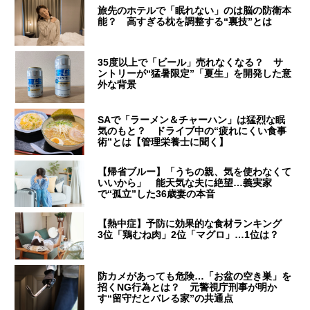
旅先のホテルで「眠れない」のは脳の防衛本
能？ 高すぎる枕を調整する“裏技”とは
35度以上で「ビール」売れなくなる？ サ
ントリーが“猛暑限定”「夏生」を開発した意
外な背景
SAで「ラーメン＆チャーハン」は猛烈な眠
気のもと？ ドライブ中の“疲れにくい食事
術”とは【管理栄養士に聞く】
【帰省ブルー】「うちの親、気を使わなくて
いいから」 能天気な夫に絶望…義実家
で“孤立”した36歳妻の本音
【熱中症】予防に効果的な食材ランキング
3位「鶏むね肉」2位「マグロ」…1位は？
防カメがあっても危険…「お盆の空き巣」を
招くNG行為とは？ 元警視庁刑事が明か
す“留守だとバレる家”の共通点