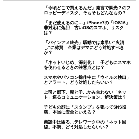
「今頃どこで買えるんだ」発言で脚光？のフ
ロッピーディスク、そもそもどんなもの？
「まだ使えるのに…」iPhone7の「iOS16」
非対応に落胆 古いOSのスマホ、リスク
は？
「パインアメ終売」騒動では素早い“火消
し”に称賛 企業はデマにどう対処すべき
か？
「ネットいじめ」深刻化！ 子どもにスマホ
を使わせるときの注意点とは？
スマホやパソコン操作中に「ウイルス検出」
とアラート、どう対処したらいい？
上司と部下、親と子…かみ合わない「ネッ
ト」巡るコミュニケーション、解決策は？
子どもの顔に「スタンプ」を張ってSNS投
稿、本当に安全といえる？
商談中は困る…テレワーク中の「ネット回
線」不調、どう対処したらいい？