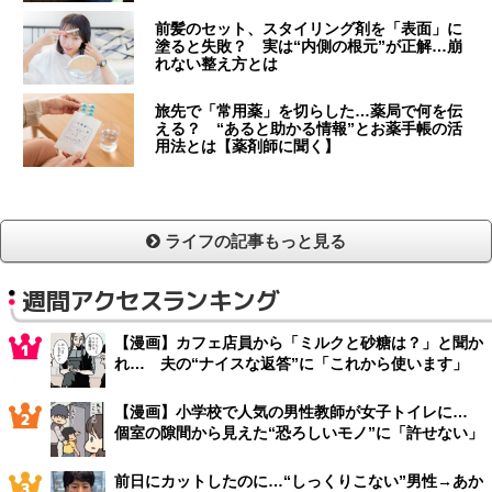
前髪のセット、スタイリング剤を「表面」に
塗ると失敗？ 実は“内側の根元”が正解…崩
れない整え方とは
旅先で「常用薬」を切らした…薬局で何を伝
える？ “あると助かる情報”とお薬手帳の活
用法とは【薬剤師に聞く】
ライフの記事もっと見る
週間アクセスランキング
【漫画】カフェ店員から「ミルクと砂糖は？」と聞か
れ… 夫の“ナイスな返答”に「これから使います」
【漫画】小学校で人気の男性教師が女子トイレに…
個室の隙間から見えた“恐ろしいモノ”に「許せない」
前日にカットしたのに…“しっくりこない”男性→あか