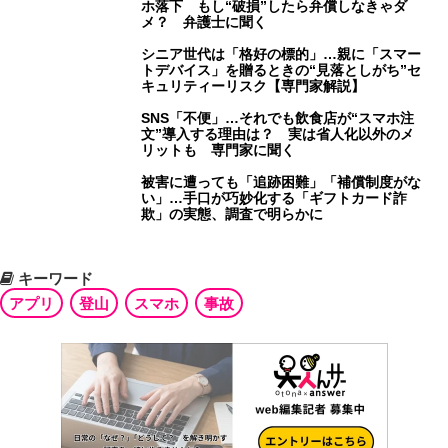
ホ落下 もし“破損”したら弁償しなきゃダ
メ？ 弁護士に聞く
シニア世代は「格好の標的」…親に「スマー
トデバイス」を贈るときの“見落としがち”セ
キュリティーリスク【専門家解説】
SNS「不便」…それでも飲食店が“スマホ注
文”導入する理由は？ 実は省人化以外のメ
リットも 専門家に聞く
被害に遭っても「追跡困難」「補償制度がな
い」…手口が巧妙化する「ギフトカード詐
欺」の実態、調査で明らかに
キーワード
アプリ
登山
スマホ
事故