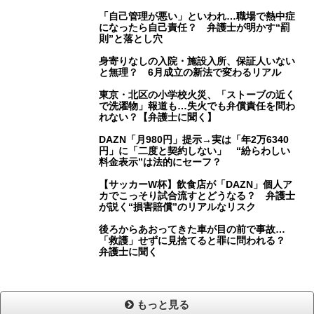
「自己管理が悪い」といわれ…職場で熱中症
になったら自己責任？ 弁護士が明かす“罰
則”と落とし穴
身寄りなしの入院・施設入所、保証人いない
と無理？ 6月成立の新法で変わるリアル
東京・北区の小学校火災、「ストーブの近く
で洗濯物」報道も…失火でも弁償責任を問わ
れない？【弁護士に聞く】
DAZN「月980円」提示→実は「年2万6340
円」に「二度と契約しない」 “紛らわしい
料金表示”は法的にセーフ？
【サッカーW杯】飲食店が「DAZN」個人ア
カでこっそり試合流すとどうなる？ 弁護士
が説く“損害賠償”のリアルなリスク
後ろからあおってきた車が目の前で事故…
「救護」せずに見捨てると罪に問われる？
弁護士に聞く
もっと見る