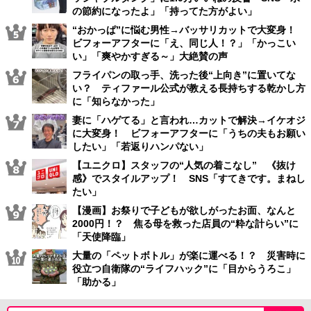
の節約になったよ」「持ってた方がよい」
“おかっぱ”に悩む男性→バッサリカットで大変身！
ビフォーアフターに「え、同じ人！？」「かっこい
い」「爽やかすぎる～」大絶賛の声
フライパンの取っ手、洗った後“上向き”に置いてな
い？ ティファール公式が教える長持ちする乾かし方
に「知らなかった」
妻に「ハゲてる」と言われ…カットで解決→イケオジ
に大変身！ ビフォーアフターに「うちの夫もお願い
したい」「若返りハンパない」
【ユニクロ】スタッフの“人気の着こなし” 《抜け
感》でスタイルアップ！ SNS「すてきです。まねし
たい」
【漫画】お祭りで子どもが欲しがったお面、なんと
2000円！？ 焦る母を救った店員の“粋な計らい”に
「天使降臨」
大量の「ペットボトル」が楽に運べる！？ 災害時に
役立つ自衛隊の“ライフハック”に「目からうろこ」
「助かる」