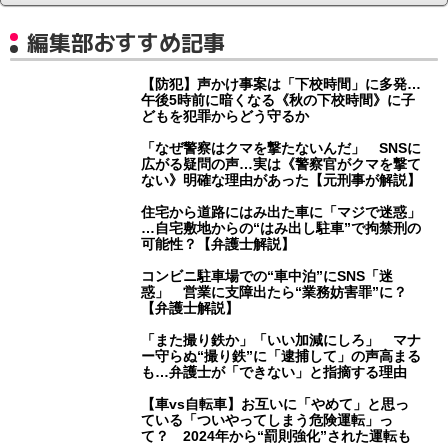
編集部おすすめ記事
【防犯】声かけ事案は「下校時間」に多発…
午後5時前に暗くなる《秋の下校時間》に子
どもを犯罪からどう守るか
「なぜ警察はクマを撃たないんだ」 SNSに
広がる疑問の声…実は《警察官がクマを撃て
ない》明確な理由があった【元刑事が解説】
住宅から道路にはみ出た車に「マジで迷惑」
…自宅敷地からの“はみ出し駐車”で拘禁刑の
可能性？【弁護士解説】
コンビニ駐車場での“車中泊”にSNS「迷
惑」 営業に支障出たら“業務妨害罪”に？
【弁護士解説】
「また撮り鉄か」「いい加減にしろ」 マナ
ー守らぬ“撮り鉄”に「逮捕して」の声高まる
も…弁護士が「できない」と指摘する理由
【車vs自転車】お互いに「やめて」と思っ
ている「ついやってしまう危険運転」っ
て？ 2024年から“罰則強化”された運転も