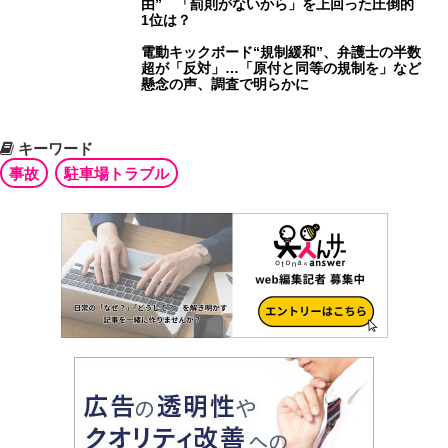
由” 「罰則がないから」を上回った圧倒的
1位は？
電動キックボード“規制緩和”、弁護士の半数
超が「反対」…「原付と同等の規制を」など
懸念の声、調査で明らかに
キーワード
事故
駐車場トラブル