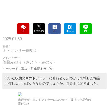
B!
(Twitter)
2
FB
Hatena
LINE
2025.07.30
著者 :
オトナンサー編集部
アドバイザー :
佐藤みのり（さとう・みのり）
キーワード :
事故
•
駐車場トラブル
開いた状態の車のドアミラーに歩行者がぶつかって壊した場合、
弁償しなければならないのでしょうか。弁護士に聞きました。
歩行者が、車のドアミラーにぶつかって破損した場合の
責任は？