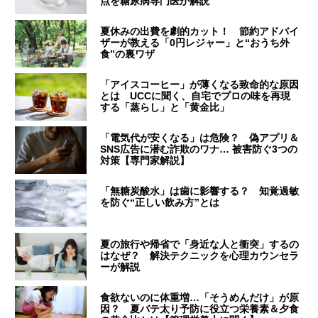
点を糖尿病専門医が解説
夏休みの出費を劇的カット！ 節約アドバイ
ザーが教える「0円レジャー」と“おうち外
食”の裏ワザ
「アイスコーヒー」が薄くなる致命的な原因
とは UCCに聞く、自宅でプロの味を再現
する「蒸らし」と「黄金比」
「電気代が安くなる」は危険？ 偽アプリ＆
SNS広告に潜む詐欺のワナ… 被害防ぐ3つの
対策【専門家解説】
「無糖炭酸水」は歯に影響する？ 知覚過敏
を防ぐ“正しい飲み方”とは
夏の旅行や帰省で「身近な人と衝突」するの
はなぜ？ 解決テクニックを心理カウンセラ
ーが解説
食欲ないのに体重増…「そうめんだけ」が原
因？ 夏バテ太り予防に役立つ栄養素＆夕食