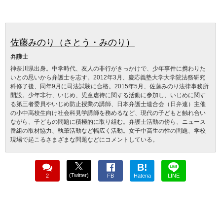
佐藤みのり（さとう・みのり）
弁護士
神奈川県出身。中学時代、友人の非行がきっかけで、少年事件に携わりた
いとの思いから弁護士を志す。2012年3月、慶応義塾大学大学院法務研究
科修了後、同年9月に司法試験に合格。2015年5月、佐藤みのり法律事務所
開設。少年非行、いじめ、児童虐待に関する活動に参加し、いじめに関す
る第三者委員やいじめ防止授業の講師、日本弁護士連合会（日弁連）主催
の小中高校生向け社会科見学講師を務めるなど、現代の子どもと触れ合い
ながら、子どもの問題に積極的に取り組む。弁護士活動の傍ら、ニュース
番組の取材協力、執筆活動など幅広く活動。女子中高生の性の問題、学校
現場で起こるさまざまな問題などにコメントしている。
B!
(Twitter)
2
FB
Hatena
LINE