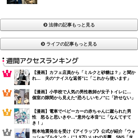
法律の記事もっと見る
ライフの記事もっと見る
週間アクセスランキング
【漫画】カフェ店員から「ミルクと砂糖は？」と聞か
れ… 夫の“ナイスな返答”に「これから使います」
【漫画】小学校で人気の男性教師が女子トイレに…
個室の隙間から見えた“恐ろしいモノ”に「許せない」
【漫画】電車でベビーカーの赤ちゃんに蹴られた男
性 怒ると思いきや…“意外な本音”に「なんてすて
き！」
熊本地震発生を受け《アイラップ》公式が紹介「ウォ
ッシャブルタンク」に1.9万いいねの反響 SNS「水