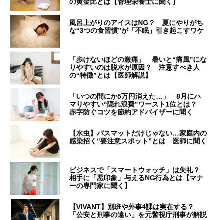
の黄金比とは【管理栄養士に聞く】
風呂上がりのアイスはNG？ 夏にやりがち
な“3つの食習慣”が「不眠」引き起こすワケ
「歩けないほどの激痛」 暑いと“痛風”にな
りやすいのは脱水が原因？ 注意すべき人
の“特徴”とは【医師解説】
「いつの間にか5万円消えた…」 8月にハ
マりやすい“隠れ浪費”ワースト1位とは？
赤字防ぐコツを節約アドバイザーに聞く
【水虫】バスマットだけじゃない…家庭内の
感染招く“要注意スポット”とは 医師に聞く
ビジネスで「スマートウォッチ」は失礼？
相手に「悪印象」与えるNG行為とは【マナ
ーの専門家に聞く】
【VIVANT】別班や外事4課は実在する？
「公安と刑事の違い」を元警視庁刑事が解説