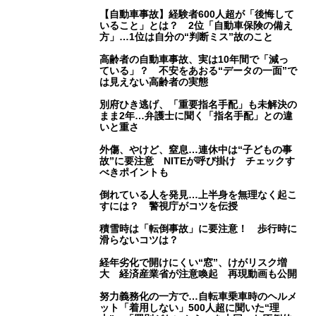
【自動車事故】経験者600人超が「後悔して
いること」とは？ 2位「自動車保険の備え
方」…1位は自分の“判断ミス”故のこと
高齢者の自動車事故、実は10年間で「減っ
ている」？ 不安をあおる“データの一面”で
は見えない高齢者の実態
別府ひき逃げ、「重要指名手配」も未解決の
まま2年…弁護士に聞く「指名手配」との違
いと重さ
外傷、やけど、窒息…連休中は“子どもの事
故”に要注意 NITEが呼び掛け チェックす
べきポイントも
倒れている人を発見…上半身を無理なく起こ
すには？ 警視庁がコツを伝授
積雪時は「転倒事故」に要注意！ 歩行時に
滑らないコツは？
経年劣化で開けにくい“窓”、けがリスク増
大 経済産業省が注意喚起 再現動画も公開
努力義務化の一方で…自転車乗車時のヘルメ
ット「着用しない」500人超に聞いた“理