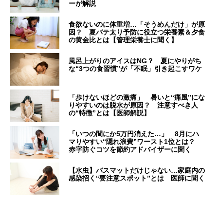
ーが解説
食欲ないのに体重増…「そうめんだけ」が原
因？ 夏バテ太り予防に役立つ栄養素＆夕食
の黄金比とは【管理栄養士に聞く】
風呂上がりのアイスはNG？ 夏にやりがち
な“3つの食習慣”が「不眠」引き起こすワケ
「歩けないほどの激痛」 暑いと“痛風”にな
りやすいのは脱水が原因？ 注意すべき人
の“特徴”とは【医師解説】
「いつの間にか5万円消えた…」 8月にハ
マりやすい“隠れ浪費”ワースト1位とは？
赤字防ぐコツを節約アドバイザーに聞く
【水虫】バスマットだけじゃない…家庭内の
感染招く“要注意スポット”とは 医師に聞く