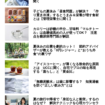
聞く
子どもの夏休み「昼食問題」が解決？ 「作
り置き冷凍」するとうまみ＆栄養が増す食材
とは【管理栄養士に聞く】
カロリーは砂糖の半分…甘味料「マルチトー
ル」は血糖値高めの人が使ってOK？ 注意
点を糖尿病専門医が解説
夏休みの出費を劇的カット！ 節約アドバイ
ザーが教える「0円レジャー」と“おうち外
食”の裏ワザ
「アイスコーヒー」が薄くなる致命的な原因
とは UCCに聞く、自宅でプロの味を再現
する「蒸らし」と「黄金比」
「無糖炭酸水」は歯に影響する？ 知覚過敏
を防ぐ“正しい飲み方”とは
夏の旅行や帰省で「身近な人と衝突」するの
はなぜ？ 解決テクニックを心理カウンセラ