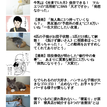
牛乳は《冷凍で1カ月》保存できる！ マル
エツの“活用術”にSNS「天才ですか」「発想
なかった」
【漫画】「無人島に1つ持っていくな
ら？」 男友達の“予想外の答え”に7.6万い
いね「一生大切にしたい友達」
4匹の子猫がお団子状態→1匹だけ残して解
散！ 《負けず嫌いさん》に視聴者ほっこり
「笑っちゃった！」「この動画をおすすめし
てくれてありがとう」
【漫画】現役僧侶が明かした“修行中の食
事”… あまりに質素な献立に1万いいね
「病気になりそう」「大変だ」
なでられるのが大好き、ハンサムな子猫が大
きなゴロゴロ！「止めないで」お手々をグー
パーする様子が愛らしすぎ
寝ているのに疲れ取れない…「寝返り」が原
因？ 寝具店が紹介する3つの“改善法”とは