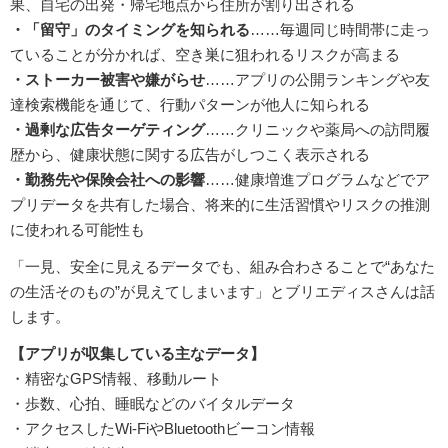
果、自宅の出発・帰宅地点から住所が割り出される
・「留守」のタイミングを知られる
……毎週同じ時間帯に走っ
ていることが分かれば、空き巣に狙われるリスクが高まる
・ストーカー被害や嫌がらせ
……アプリの公開ランキングや友
達検索機能を通じて、行動パターンが他人に知られる
・過剰な広告ターゲティング
……クリニックや薬局への訪問履
歴から、健康状態に関する広告がしつこく表示される
・勤務先や保険会社への影響
……健康増進プログラムなどでア
プリデータを共有した場合、将来的に生活習慣やリスクの推測
に使われる可能性も
「一見、安全に見えるデータでも、組み合わさることで“あなた
の生活そのもの”が見えてしまいます」とブリエディスさんは話
します。
【アプリが収集している主なデータ】
・精密なGPS情報、移動ルート
・歩数、心拍、睡眠などのバイタルデータ
・アクセスしたWi-FiやBluetoothビーコン情報