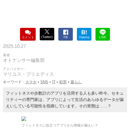
B!
(Twitter)
コメント
FB
Hatena
LINE
2025.10.27
著者 :
オトナンサー編集部
アドバイザー :
マリユス・ブリエディス
キーワード :
スマホ
•
SNS
•
IT
•
犯罪
•
暮らし
フィットネスや歩数計のアプリを活用する人も多い昨今。セキュ
リティーの専門家は、アプリによって生活のあらゆるデータが漏
えいしている可能性を指摘しています。その実態は……？
フィットネスに役立つアプリから情報が漏えい？