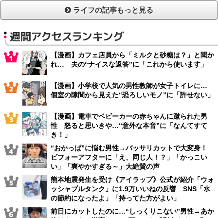
ライフの記事もっと見る
週間アクセスランキング
【漫画】カフェ店員から「ミルクと砂糖は？」と聞か
れ… 夫の“ナイスな返答”に「これから使います」
【漫画】小学校で人気の男性教師が女子トイレに…
個室の隙間から見えた“恐ろしいモノ”に「許せない」
【漫画】電車でベビーカーの赤ちゃんに蹴られた男
性 怒ると思いきや…“意外な本音”に「なんてすて
き！」
“おかっぱ”に悩む男性→バッサリカットで大変身！
ビフォーアフターに「え、同じ人！？」「かっこい
い」「爽やかすぎる～」大絶賛の声
熊本地震発生を受け《アイラップ》公式が紹介「ウォ
ッシャブルタンク」に1.9万いいねの反響 SNS「水
の節約になったよ」「持ってた方がよい」
前日にカットしたのに…“しっくりこない”男性→あか