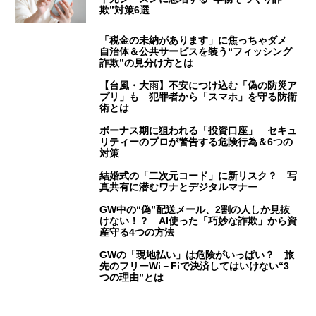
欺”対策6選
「税金の未納があります」に焦っちゃダメ
自治体＆公共サービスを装う“フィッシング
詐欺”の見分け方とは
【台風・大雨】不安につけ込む「偽の防災ア
プリ」も 犯罪者から「スマホ」を守る防衛
術とは
ボーナス期に狙われる「投資口座」 セキュ
リティーのプロが警告する危険行為＆6つの
対策
結婚式の「二次元コード」に新リスク？ 写
真共有に潜むワナとデジタルマナー
GW中の“偽”配送メール、2割の人しか見抜
けない！？ AI使った「巧妙な詐欺」から資
産守る4つの方法
GWの「現地払い」は危険がいっぱい？ 旅
先のフリーWi－Fiで決済してはいけない“3
つの理由”とは