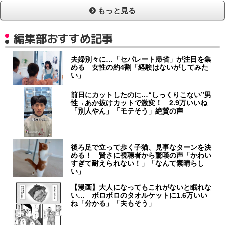
もっと見る
編集部おすすめ記事
夫婦別々に…「セパレート帰省」が注目を集
める 女性の約4割「経験はないがしてみた
い」
前日にカットしたのに…“しっくりこない”男
性→あか抜けカットで激変！ 2.9万いいね
「別人やん」「モテそう」絶賛の声
後ろ足で立って歩く子猫、見事なターンを決
める！ 賢さに視聴者から驚嘆の声「かわい
すぎて耐えられない！」「なんて素晴らし
い」
【漫画】大人になってもこれがないと眠れな
い… ボロボロのタオルケットに1.6万いい
ね「分かる」「夫もそう」