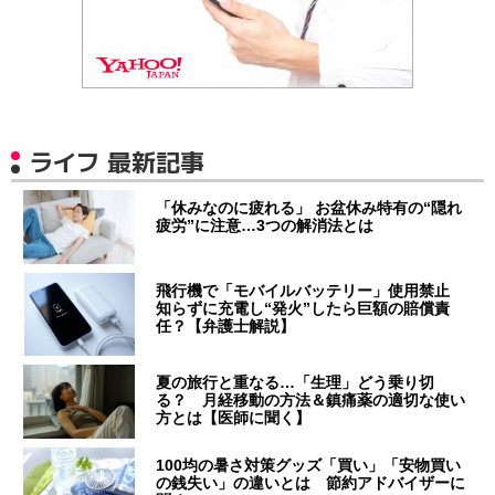
ライフ 最新記事
「休みなのに疲れる」 お盆休み特有の“隠れ
疲労”に注意…3つの解消法とは
飛行機で「モバイルバッテリー」使用禁止
知らずに充電し“発火”したら巨額の賠償責
任？【弁護士解説】
夏の旅行と重なる…「生理」どう乗り切
る？ 月経移動の方法＆鎮痛薬の適切な使い
方とは【医師に聞く】
100均の暑さ対策グッズ「買い」「安物買い
の銭失い」の違いとは 節約アドバイザーに