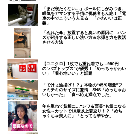
「まだ寝たくない…」ポールにしがみつき、
眠気をガマンする子猫に視聴者もん絶！「電
車の中でこういう人見る」「かわいいは正
義」
「ぬれた傘」放置すると臭いの原因に ハン
ズが紹介する正しい洗い方＆水弾き力を復活
させる方法
【ユニクロ】1枚でも重ね着でも…990円
の“バズトップス”が優秀！「めっちゃかわい
い」「着心地いい」と話題
「でけぇ油揚げ！？」本物の“45％増量”フ
ァミチキのサイズに驚愕 SNS「めっちゃお
いしかった」「食べ応え満点でした」
年を重ねて貧相に…“シワ＆面長”も気になる
女性→カットで10歳以上若返り！？「めち
ゃくちゃ美人に」「とっても華やか」