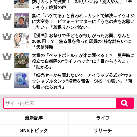
抜けカットで激変！ 2.9万いいね「別人やん」「モ
テそう」絶賛の声
妻に「ハゲてる」と言われ…カットで解決→イケオジ
に大変身！ ビフォーアフターに「うちの夫もお願い
したい」「若返りハンパない」
【漫画】お祭りで子どもが欲しがったお面、なんと
2000円！？ 焦る母を救った店員の“粋な計らい”に
「天使降臨」
大量の「ペットボトル」が楽に運べる！？ 災害時に
役立つ自衛隊の“ライフハック”に「目からうろこ」
「助かる」
「転売ヤーから買わないで」アイラップ公式が“ウォ
ッシャブルタンク”増産を報告 SNS「心強い」「落
ち着いたら買う」
最新記事
ライフ
SNSトピック
リサーチ