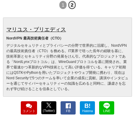
1
2
マリユス・ブリエディス
NordVPN 最高技術責任者（CTO）
デジタルセキュリティとプライバシーの分野で世界的に活躍し、NordVPN
の最高技術責任者（CTO）を務める。IT業界で培った長年の経験を基に、
技術革新とセキュリティ分野の発展をけん引。代表的なプロジェクトであ
る「NordLynxプロトコル」は、WireGuardプロトコルを基に開発され、業
界で最速かつ革新的なVPN技術として高い評価を得ている。キャリア初期
にはQSTKやPythonを用いたプロジェクトやウェブ開発に携わり、現在は
Nord Securityで5つのチームを率いて企業の成長に貢献。講演やインタビュ
ーを通じてサイバーセキュリティーの知識を広めると同時に、謙虚さを忘
れず学び続けることを信条としている。
B!
(Twitter)
コメント
FB
Hatena
LINE