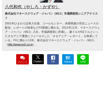
八代和也（やしろ・かずや）
株式会社マネースクウェア・ジャパン（M2J）市場調査部シニアアナリス
ト
2001年ひまわり証券入社後、コールセンター、為替関連の市況ニュースの
配信、レポートの執筆などFX業務に携わる。2011年12月、マネースクウェ
ア・ジャパン（M2J）入社。市場調査部に所属し、豪ドルやNZドルといっ
たオセアニア通貨にフォーカスした「オセアニア・レポート」を執筆して
いる。FXに携わり13年。株式会社マネースクウェア・ジャパン（M2J）
（
http://www.m2j.co.jp
）。
B!
(Twitter)
コメント
FB
Hatena
LINE