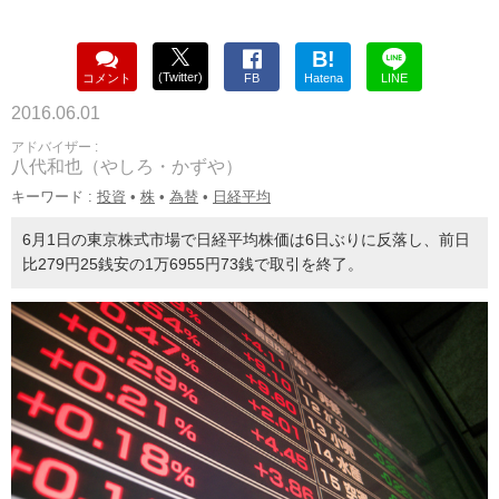
B!
(Twitter)
コメント
FB
Hatena
LINE
2016.06.01
アドバイザー :
八代和也（やしろ・かずや）
キーワード :
投資
•
株
•
為替
•
日経平均
6月1日の東京株式市場で日経平均株価は6日ぶりに反落し、前日
比279円25銭安の1万6955円73銭で取引を終了。