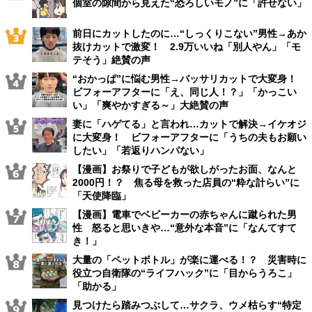
個室の隙間から見えた“恐ろしいモノ”に「許せない」
前日にカットしたのに…“しっくりこない”男性→あか
抜けカットで激変！ 2.9万いいね「別人やん」「モ
テそう」絶賛の声
“おかっぱ”に悩む男性→バッサリカットで大変身！
ビフォーアフターに「え、同じ人！？」「かっこい
い」「爽やかすぎる～」大絶賛の声
妻に「ハゲてる」と言われ…カットで解決→イケオジ
に大変身！ ビフォーアフターに「うちの夫もお願い
したい」「若返りハンパない」
【漫画】お祭りで子どもが欲しがったお面、なんと
2000円！？ 焦る母を救った店員の“粋な計らい”に
「天使降臨」
【漫画】電車でベビーカーの赤ちゃんに蹴られた男
性 怒ると思いきや…“意外な本音”に「なんてすて
き！」
大量の「ペットボトル」が楽に運べる！？ 災害時に
役立つ自衛隊の“ライフハック”に「目からうろこ」
「助かる」
見つけたら踏みつぶして…サクラ、ウメ枯らす“特定