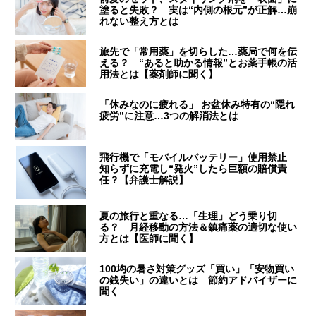
塗ると失敗？ 実は“内側の根元”が正解…崩
れない整え方とは
旅先で「常用薬」を切らした…薬局で何を伝
える？ “あると助かる情報”とお薬手帳の活
用法とは【薬剤師に聞く】
「休みなのに疲れる」 お盆休み特有の“隠れ
疲労”に注意…3つの解消法とは
飛行機で「モバイルバッテリー」使用禁止
知らずに充電し“発火”したら巨額の賠償責
任？【弁護士解説】
夏の旅行と重なる…「生理」どう乗り切
る？ 月経移動の方法＆鎮痛薬の適切な使い
方とは【医師に聞く】
100均の暑さ対策グッズ「買い」「安物買い
の銭失い」の違いとは 節約アドバイザーに
聞く