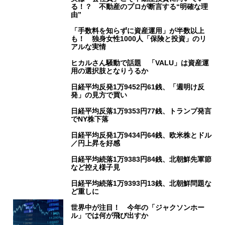
る！？ 不動産のプロが断言する“明確な理
由”
「手数料を知らずに資産運用」が半数以上
も！ 独身女性1000人「保険と投資」のリ
アルな実情
ヒカルさん騒動で話題 「VALU」は資産運
用の選択肢となりうるか
日経平均反発1万9452円61銭、「週明け反
発」の見方で買い
日経平均反落1万9353円77銭、トランプ発言
でNY株下落
日経平均反発1万9434円64銭、欧米株とドル
／円上昇を好感
日経平均続落1万9383円84銭、北朝鮮先軍節
など控え様子見
日経平均続落1万9393円13銭、北朝鮮問題な
ど重しに
世界中が注目！ 今年の「ジャクソンホー
ル」では何が飛び出すか