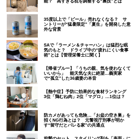
能？ 高すぎる枕を調整する“裏技”とは
35度以上で「ビール」売れなくなる？ サ
ントリーが“猛暑限定”「夏生」を開発した意
外な背景
SAで「ラーメン＆チャーハン」は猛烈な眠
気のもと？ ドライブ中の“疲れにくい食事
術”とは【管理栄養士に聞く】
【帰省ブルー】「うちの親、気を使わなくて
いいから」 能天気な夫に絶望…義実家
で“孤立”した36歳妻の本音
【熱中症】予防に効果的な食材ランキング
3位「鶏むね肉」2位「マグロ」…1位は？
防カメがあっても危険…「お盆の空き巣」を
招くNG行為とは？ 元警視庁刑事が明か
す“留守だとバレる家”の共通点
前髪のセット、スタイリング剤を「表面」に