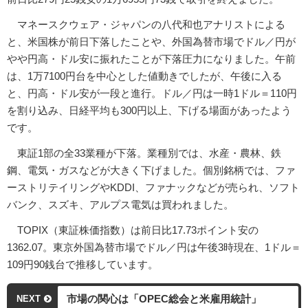
マネースクウェア・ジャパンの八代和也アナリストによる
と、米国株が前日下落したことや、外国為替市場でドル／円が
やや円高・ドル安に振れたことが下落圧力になりました。午前
は、1万7100円台を中心とした値動きでしたが、午後に入る
と、円高・ドル安が一段と進行。ドル／円は一時1ドル＝110円
を割り込み、日経平均も300円以上、下げる場面があったよう
です。
東証1部の全33業種が下落。業種別では、水産・農林、鉄
鋼、電気・ガスなどが大きく下げました。個別銘柄では、ファ
ーストリテイリングやKDDI、ファナックなどが売られ、ソフト
バンク、スズキ、アルプス電気は買われました。
TOPIX（東証株価指数）は前日比17.73ポイント安の
1362.07。東京外国為替市場でドル／円は午後3時現在、1ドル＝
109円90銭台で推移しています。
市場の関心は「OPEC総会と米雇用統計」
NEXT