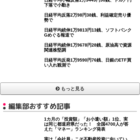
日経平均小幅反落1万9449円90銭、ドル／円
下落で小動き
日経平均反落2万98円38銭、利益確定売り優
勢で
日経平均続伸1万9813円13銭、ソフトバンク
Gめぐる報道で
日経平均続伸1万9678円28銭、原油高で資源
関連株堅調
日経平均反発1万9590円76銭、日銀のETF買
い入れ観測で
もっと見る
編集部おすすめ記事
1カ月の「投資額」「お小遣い額」1位、実
は同じ都道府県だった！ 全国4700人が答
えた「マネー」ランキング発表
実は「会社員」こそ不動産投資に向いてい