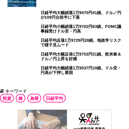
日経平均大幅続落1万9470円41銭、ドル／円
が109円台前半に下落
日経平均小幅続落1万9702円63銭、FOMC議
事録受けドル安・円高
日経平均反落1万9729円28銭、地政学リスク
で様子見ムード
日経平均大幅反発1万9753円31銭、欧米株＆
ドル／円上昇を好感
日経平均大幅続落1万9537円10銭、ドル安・
円高が下押し要因
キーワード
投資
株
為替
日経平均