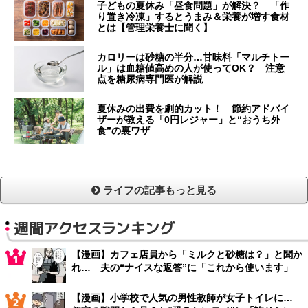
子どもの夏休み「昼食問題」が解決？ 「作
り置き冷凍」するとうまみ＆栄養が増す食材
とは【管理栄養士に聞く】
カロリーは砂糖の半分…甘味料「マルチトー
ル」は血糖値高めの人が使ってOK？ 注意
点を糖尿病専門医が解説
夏休みの出費を劇的カット！ 節約アドバイ
ザーが教える「0円レジャー」と“おうち外
食”の裏ワザ
ライフの記事もっと見る
週間アクセスランキング
【漫画】カフェ店員から「ミルクと砂糖は？」と聞か
れ… 夫の“ナイスな返答”に「これから使います」
【漫画】小学校で人気の男性教師が女子トイレに…