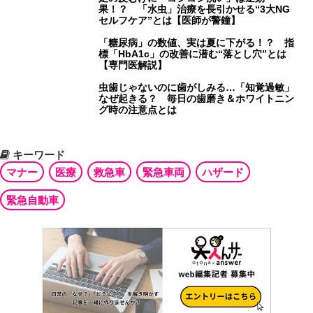
果！？ 「水虫」治療を長引かせる“3大NG
セルフケア”とは【医師が警鐘】
「糖尿病」の数値、実は夏に下がる！？ 指
標「HbA1c」の改善に潜む“落とし穴”とは
【専門医解説】
虫歯じゃないのに歯がしみる…「知覚過敏」
なぜ起きる？ 毎日の歯磨き＆ホワイトニン
グ時の注意点とは
キーワード
マナー
医療
救急車
緊急車両
ハザード
緊急自動車