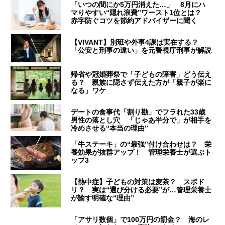
「いつの間にか5万円消えた…」 8月にハ
マりやすい“隠れ浪費”ワースト1位とは？
赤字防ぐコツを節約アドバイザーに聞く
【VIVANT】別班や外事4課は実在する？
「公安と刑事の違い」を元警視庁刑事が解説
帰省や冠婚葬祭で「子どもの障害」どう伝え
る？ 親族に隠さず伝えた方が「親子が楽に
なる」ワケ
デートの食事代「割り勘」でフラれた33歳
男性の落とし穴 「じゃあ半分で」が相手を
冷めさせる“本当の理由”
「牛ステーキ」の“最強”付け合わせは？ 栄
養効果が抜群アップ！ 管理栄養士が選ぶト
ップ3
【熱中症】子どもの対策は麦茶？ スポド
リ？ 実は“選び分ける必要”が…管理栄養士
が諭す明確な“理由”
「アサリ数個」で100万円の罰金？ 海のレ