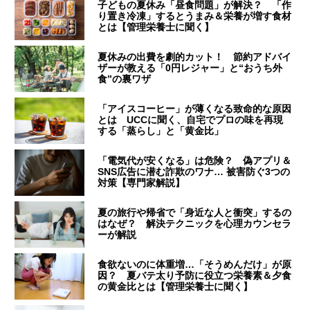
子どもの夏休み「昼食問題」が解決？ 「作
り置き冷凍」するとうまみ＆栄養が増す食材
とは【管理栄養士に聞く】
夏休みの出費を劇的カット！ 節約アドバイ
ザーが教える「0円レジャー」と“おうち外
食”の裏ワザ
「アイスコーヒー」が薄くなる致命的な原因
とは UCCに聞く、自宅でプロの味を再現
する「蒸らし」と「黄金比」
「電気代が安くなる」は危険？ 偽アプリ＆
SNS広告に潜む詐欺のワナ… 被害防ぐ3つの
対策【専門家解説】
夏の旅行や帰省で「身近な人と衝突」するの
はなぜ？ 解決テクニックを心理カウンセラ
ーが解説
食欲ないのに体重増…「そうめんだけ」が原
因？ 夏バテ太り予防に役立つ栄養素＆夕食
の黄金比とは【管理栄養士に聞く】