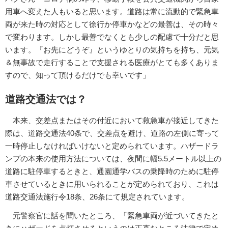
用車へ変えた人もいると思います。道路は常に流動的で緊急車
両が来た時の対応として徐行か停車かなどの最善は、その時々
で変わります。しかし最善でなくとも少しの配慮で十分だと思
います。『お先にどうぞ』というゆとりの気持ちを持ち、元気
＆無事故で走行することで支援される医療がとても多くありま
すので、知って頂けるだけでも幸いです」
道路交通法では？
本来、交差点またはその付近において救急車が接近してきた
際は、道路交通法40条で、交差点を避け、道路の左側に寄って
一時停止しなければいけないと定められています。ハザードラ
ンプの本来の使用方法については、夜間に幅5.5メートル以上の
道路に駐停車するときと、通園通学バスの乗降時のために駐停
車させているときに用いられることが定められており、これは
道路交通法施行令18条、26条にて規定されています。
元警察官に話を聞いたところ、「緊急車両が近づいてきたと