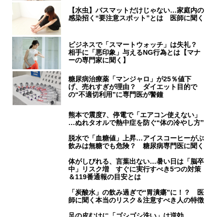
【水虫】バスマットだけじゃない…家庭内の
感染招く“要注意スポット”とは 医師に聞く
ビジネスで「スマートウォッチ」は失礼？
相手に「悪印象」与えるNG行為とは【マナ
ーの専門家に聞く】
糖尿病治療薬「マンジャロ」が25％値下
げ、売れすぎが理由？ ダイエット目的で
の“不適切利用”に専門医が警鐘
熊本で震度7、停電で「エアコン使えない」
…ぬれタオルで熱中症を防ぐ“体の冷やし方”
脱水で「血糖値」上昇…アイスコーヒーがぶ
飲みは無糖でも危険？ 糖尿病専門医に聞く
体がしびれる、言葉出ない…暑い日は「脳卒
中」リスク増 すぐに実行すべき5つの対策
＆119番通報の目安とは
「炭酸水」の飲み過ぎで“胃潰瘍”に！？ 医
師に聞く本当のリスク＆注意すべき人の特徴
足の皮むけに「ゴシゴシ洗い」は逆効