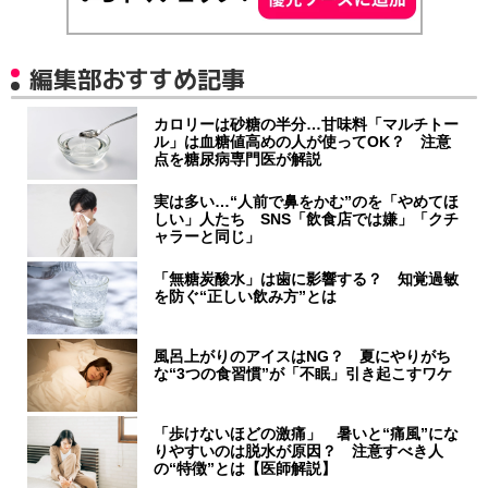
編集部おすすめ記事
カロリーは砂糖の半分…甘味料「マルチトー
ル」は血糖値高めの人が使ってOK？ 注意
点を糖尿病専門医が解説
実は多い…“人前で鼻をかむ”のを「やめてほ
しい」人たち SNS「飲食店では嫌」「クチ
ャラーと同じ」
「無糖炭酸水」は歯に影響する？ 知覚過敏
を防ぐ“正しい飲み方”とは
風呂上がりのアイスはNG？ 夏にやりがち
な“3つの食習慣”が「不眠」引き起こすワケ
「歩けないほどの激痛」 暑いと“痛風”にな
りやすいのは脱水が原因？ 注意すべき人
の“特徴”とは【医師解説】