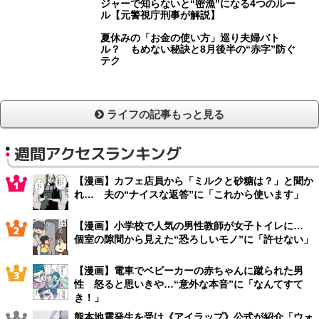
ジャーで知らないと“密漁”になる4つのルー
ル【元警視庁刑事が解説】
夏休みの「お金の使い方」巡り夫婦バト
ル？ もめない秘訣と8月後半の“赤字”防ぐ
テク
ライフの記事もっと見る
週間アクセスランキング
【漫画】カフェ店員から「ミルクと砂糖は？」と聞か
れ… 夫の“ナイスな返答”に「これから使います」
【漫画】小学校で人気の男性教師が女子トイレに…
個室の隙間から見えた“恐ろしいモノ”に「許せない」
【漫画】電車でベビーカーの赤ちゃんに蹴られた男
性 怒ると思いきや…“意外な本音”に「なんてすて
き！」
熊本地震発生を受け《アイラップ》公式が紹介「ウォ