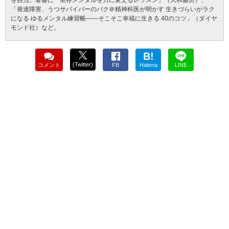
を担当。著書に「依存メンタルを力に変えるレッスン」（大和書房）、
「発達障害、うつサバイバーのバク＠精神科医が明かす 生きづらいがラク
になる ゆるメンタル練習帳――そこそこ幸福に生きる 40のコツ」（ダイヤ
モンド社）など。
B!
(Twitter)
コメント
FB
Hatena
LINE