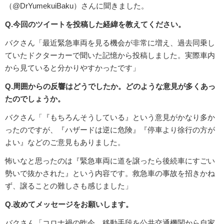
（@DrYumekuiBaku）さんに聞きました。
Q.今回のツイートを投稿した経緯を教えてください。
バクさん「最近緊急車両を見る機会が非常に増え、過去同乗し
ていたドクターカーで聞いた記憶から投稿しました。実際車内
から見ていると分かりやすかったです」
Q.周囲からの反響はどうでしたか。どのような意見が多くあっ
たのでしょうか。
バクさん「『もちろんそうしている』という意見がかなり多か
ったのですが、『ハザードは逆に危険』『停車より徐行の方が
よい』などのご意見もありました。
怖いなと思ったのは『緊急車両に道を譲ったら後続車にすごい
勢いで抜かされた』という内容です。救急車の事故を招きかね
ず、譲ることの難しさも感じました」
Q.改めてメッセージをお願いします。
バクさん「コロナ禍の昨今、移動手段を公共交通機関から自家