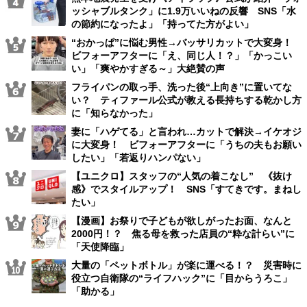
ッシャブルタンク」に1.9万いいねの反響 SNS「水
の節約になったよ」「持ってた方がよい」
“おかっぱ”に悩む男性→バッサリカットで大変身！
ビフォーアフターに「え、同じ人！？」「かっこい
い」「爽やかすぎる～」大絶賛の声
フライパンの取っ手、洗った後“上向き”に置いてな
い？ ティファール公式が教える長持ちする乾かし方
に「知らなかった」
妻に「ハゲてる」と言われ…カットで解決→イケオジ
に大変身！ ビフォーアフターに「うちの夫もお願い
したい」「若返りハンパない」
【ユニクロ】スタッフの“人気の着こなし” 《抜け
感》でスタイルアップ！ SNS「すてきです。まねし
たい」
【漫画】お祭りで子どもが欲しがったお面、なんと
2000円！？ 焦る母を救った店員の“粋な計らい”に
「天使降臨」
大量の「ペットボトル」が楽に運べる！？ 災害時に
役立つ自衛隊の“ライフハック”に「目からうろこ」
「助かる」