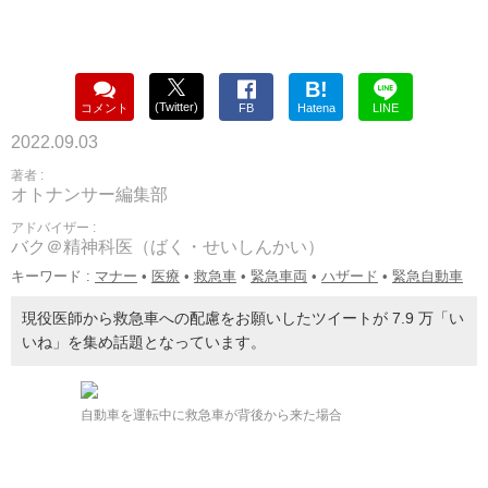
B!
(Twitter)
コメント
FB
Hatena
LINE
2022.09.03
著者 :
オトナンサー編集部
アドバイザー :
バク＠精神科医（ばく・せいしんかい）
キーワード :
マナー
•
医療
•
救急車
•
緊急車両
•
ハザード
•
緊急自動車
現役医師から救急車への配慮をお願いしたツイートが 7.9 万「い
いね」を集め話題となっています。
自動車を運転中に救急車が背後から来た場合