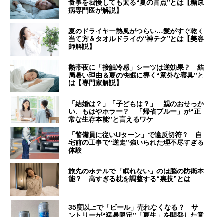
食事を我慢しても太る“夏の盲点”とは【糖尿
病専門医が解説】
夏のドライヤー熱風がつらい…髪がすぐ乾く
当て方＆タオルドライの“神テク”とは【美容
師解説】
熱帯夜に「接触冷感」シーツは逆効果？ 結
局暑い理由＆夏の快眠に導く“意外な寝具”と
は【専門家解説】
「結婚は？」「子どもは？」 親のおせっか
い、もはやホラー？ 「帰省ブルー」が“正
常な生存本能”と言えるワケ
「警備員に従いUターン」で違反切符？ 自
宅前の工事で“逆走”強いられた理不尽すぎる
体験
旅先のホテルで「眠れない」のは脳の防衛本
能？ 高すぎる枕を調整する“裏技”とは
35度以上で「ビール」売れなくなる？ サ
ントリーが“猛暑限定”「夏生」を開発した意