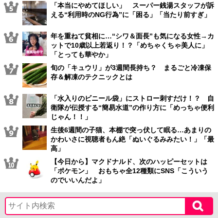
「本当にやめてほしい」 スーパー銭湯スタッフが訴
える“利用時のNG行為”に「困る」「当たり前すぎ」
年を重ねて貧相に…“シワ＆面長”も気になる女性→カ
ットで10歳以上若返り！？「めちゃくちゃ美人に」
「とっても華やか」
旬の「キュウリ」が3週間長持ち？ まるごと冷凍保
存＆解凍のテクニックとは
「水入りのビニール袋」にストロー刺すだけ！？ 自
衛隊が伝授する“簡易水道”の作り方に「めっちゃ便利
じゃん！！」
生後6週間の子猫、本棚で突っ伏して眠る…あまりの
かわいさに視聴者もん絶「ぬいぐるみみたい！」「最
高」
【今日から】マクドナルド、次のハッピーセットは
「ポケモン」 おもちゃ全12種類にSNS「こういう
のでいいんだよ」