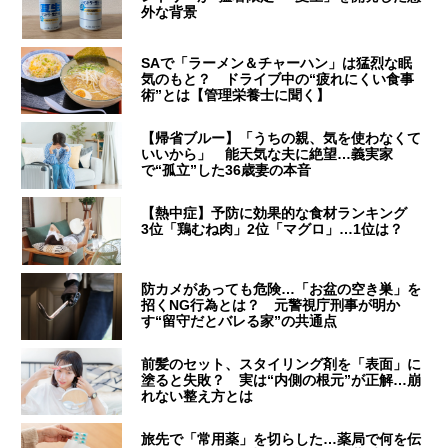
外な背景
SAで「ラーメン＆チャーハン」は猛烈な眠
気のもと？ ドライブ中の“疲れにくい食事
術”とは【管理栄養士に聞く】
【帰省ブルー】「うちの親、気を使わなくて
いいから」 能天気な夫に絶望…義実家
で“孤立”した36歳妻の本音
【熱中症】予防に効果的な食材ランキング
3位「鶏むね肉」2位「マグロ」…1位は？
防カメがあっても危険…「お盆の空き巣」を
招くNG行為とは？ 元警視庁刑事が明か
す“留守だとバレる家”の共通点
前髪のセット、スタイリング剤を「表面」に
塗ると失敗？ 実は“内側の根元”が正解…崩
れない整え方とは
旅先で「常用薬」を切らした…薬局で何を伝