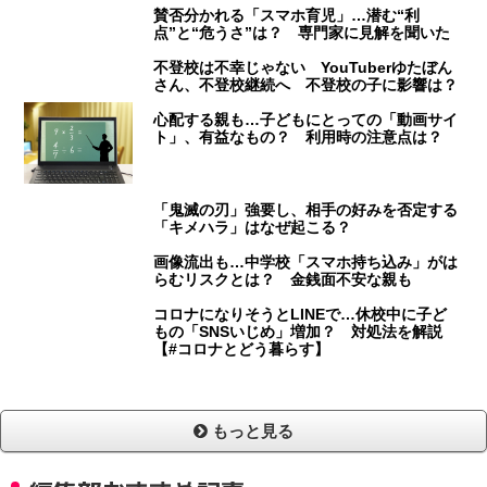
賛否分かれる「スマホ育児」…潜む“利
点”と“危うさ”は？ 専門家に見解を聞いた
不登校は不幸じゃない YouTuberゆたぼん
さん、不登校継続へ 不登校の子に影響は？
心配する親も…子どもにとっての「動画サイ
ト」、有益なもの？ 利用時の注意点は？
「鬼滅の刃」強要し、相手の好みを否定する
「キメハラ」はなぜ起こる？
画像流出も…中学校「スマホ持ち込み」がは
らむリスクとは？ 金銭面不安な親も
コロナになりそうとLINEで…休校中に子ど
もの「SNSいじめ」増加？ 対処法を解説
【#コロナとどう暮らす】
もっと見る