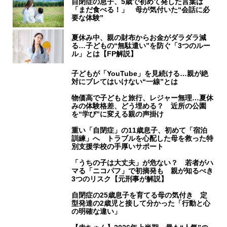
自閉症の息子、5歳で初めて発した言葉は
「まだ食べる！」 母が気付いた“会話に必
要な体験”
夏休み中、親の財布からお金がダラダラ減
る…子どもの“無駄遣い”を防ぐ「3つのルー
ル」とは【FP解説】
子どもが「YouTube」を見続ける…親が絶
対にブレてはいけない“一線”とは
物価高で子どもと旅行、レジャー無理…夏休
みの体験格差、どう埋める？ 近所の公園
を“学び”に変える親の声掛け
重い「自閉症」の11歳息子、初めて「宿泊
訓練」へ トラブルを心配した母を救った特
別支援学校の手厚いサポート
「うちの子は大丈夫」が危ない？ 若者がハ
マる「ニコパフ」で初摘発も 親が知るべき
3つのリスク【元刑事が解説】
自閉症の25歳息子を育てる母の気付き 定
型発達の2歳児と接して分かった「行動と心
の明確な違い」