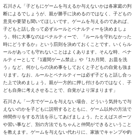
石川さん「子どもにゲームを与えるか与えないかは各家庭の判
断によるでしょうが、親が勝手に決めるのではなく、子どもの
意見や要望も聞いてほしいです。ゲームを与えるのであれば、
子どもと話し合って必ずルールとペナルティーを決めましょ
う。特に大事なのはペナルティーで、『ルールを守れなかった
時にどうするか』という罰則を決めておくことです。いくらル
ールがあっても守れないことはよくあります。そんな時、ペナ
ルティーとして『1週間ゲーム禁止』や『1カ月間、お皿を洗
う』など、何かしらの決め事をしておくと子どもの自覚も強ま
ります。なお、ルールとペナルティーは必ず子どもと話し合っ
た上で決めましょう。親が一方的に押し付けるのではなく、子
ども自身に考えさせることで、自覚がより深まります」
石川さん「一方でゲームを与えない場合、どういう気持ちで与
えないのかを子どもに説明するとともに、ゲーム以外の方法で
仲間作りをする方法を示してあげましょう。たとえばスポーツ
や習い事など、別の方法でもちゃんと仲間ができるということ
を教えます。ゲームを与えない代わりに、家族でキャンプや釣