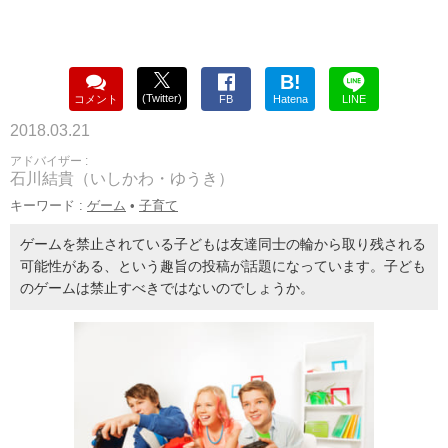
B!
(Twitter)
コメント
FB
Hatena
LINE
2018.03.21
アドバイザー :
石川結貴（いしかわ・ゆうき）
キーワード :
ゲーム
•
子育て
ゲームを禁止されている子どもは友達同士の輪から取り残される
可能性がある、という趣旨の投稿が話題になっています。子ども
のゲームは禁止すべきではないのでしょうか。