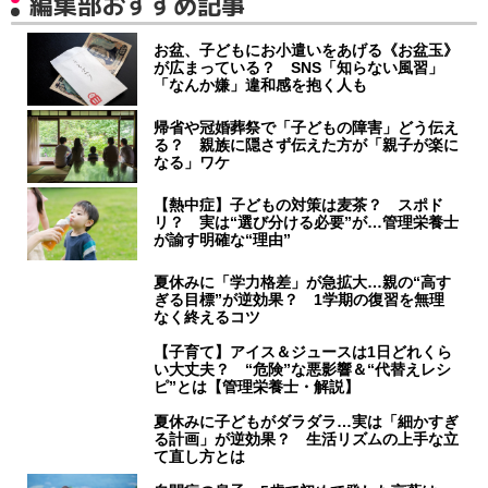
編集部おすすめ記事
お盆、子どもにお小遣いをあげる《お盆玉》
が広まっている？ SNS「知らない風習」
「なんか嫌」違和感を抱く人も
帰省や冠婚葬祭で「子どもの障害」どう伝え
る？ 親族に隠さず伝えた方が「親子が楽に
なる」ワケ
【熱中症】子どもの対策は麦茶？ スポド
リ？ 実は“選び分ける必要”が…管理栄養士
が諭す明確な“理由”
夏休みに「学力格差」が急拡大…親の“高す
ぎる目標”が逆効果？ 1学期の復習を無理
なく終えるコツ
【子育て】アイス＆ジュースは1日どれくら
い大丈夫？ “危険”な悪影響＆“代替えレシ
ピ”とは【管理栄養士・解説】
夏休みに子どもがダラダラ…実は「細かすぎ
る計画」が逆効果？ 生活リズムの上手な立
て直し方とは