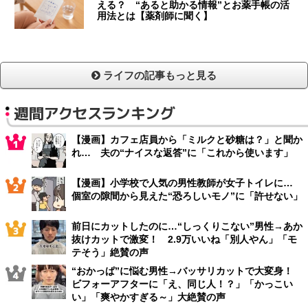
える？ “あると助かる情報”とお薬手帳の活
用法とは【薬剤師に聞く】
ライフの記事もっと見る
週間アクセスランキング
【漫画】カフェ店員から「ミルクと砂糖は？」と聞か
れ… 夫の“ナイスな返答”に「これから使います」
【漫画】小学校で人気の男性教師が女子トイレに…
個室の隙間から見えた“恐ろしいモノ”に「許せない」
前日にカットしたのに…“しっくりこない”男性→あか
抜けカットで激変！ 2.9万いいね「別人やん」「モ
テそう」絶賛の声
“おかっぱ”に悩む男性→バッサリカットで大変身！
ビフォーアフターに「え、同じ人！？」「かっこい
い」「爽やかすぎる～」大絶賛の声