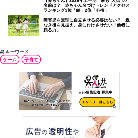
【赤ちゃん】2026年上半期 最も“人気”の
名前は？ 赤ちゃん名づけトレンドアクセス
ランキング3位「紬」2位「心桜」
障害児を無理に自立させる必要はない？ 親
なき後を見据え、身に付けさせたい「他者に
頼る力」
キーワード
ゲーム
子育て