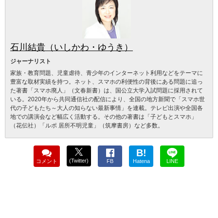
石川結貴（いしかわ・ゆうき）
ジャーナリスト
家族・教育問題、児童虐待、青少年のインターネット利用などをテーマに
豊富な取材実績を持つ。ネット、スマホの利便性の背後にある問題に追っ
た著書「スマホ廃人」（文春新書）は、国公立大学入試問題に採用されて
いる。2020年から共同通信社の配信により、全国の地方新聞で「スマホ世
代の子どもたち～大人の知らない最新事情」を連載。テレビ出演や全国各
地での講演会など幅広く活動する。その他の著書は「子どもとスマホ」
（花伝社）「ルポ 居所不明児童」（筑摩書房）など多数。
B!
(Twitter)
コメント
FB
Hatena
LINE