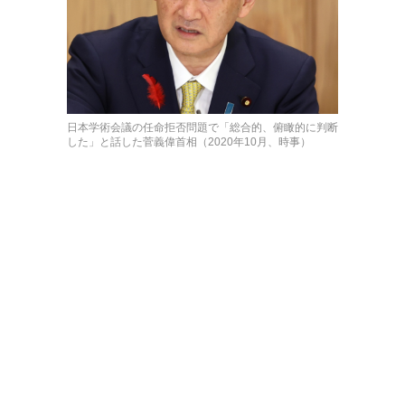
日本学術会議の任命拒否問題で「総合的、俯瞰的に判断
した」と話した菅義偉首相（2020年10月、時事）