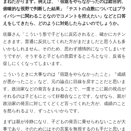
まねたがります。例えば、「宿題をやらなかったのは総合的、
俯瞰的な視野で判断した結果」「テストの点数についてはプラ
イバシーに関わることなのでコメントを控えたい」などと口答
えをしてきたら、どのように対処したらよいのでしょうか。
佐藤さん「こういう形で子どもに反応されると、確かにカチン
ときます。普通に反抗してくれた方がまだましだと思う人も多
いかもしれません。そのため、思わず感情的になってしまいそ
うですが、そうすると子どもの意図するところとなり、反省を
促しにくくなってしまいます。
こういうときに大事なのは『宿題をやらなかったこと』『成績
が悪かったこと』など、元の論点に目線を戻すことだと思いま
す。政治家などの発言をまねることで、一度そこに親の視点が
それるのは子どもにとって好都合なことです。なぜなら、親が
政治家の発言に対してくどくど言ってくれた方が、成績のこと
を怒られるより、ずっといいからです。
まずは親が冷静になり、子どもの発言に乗せられないことが大
事であり、そのためにはその言葉を無視するのも手だと思いま