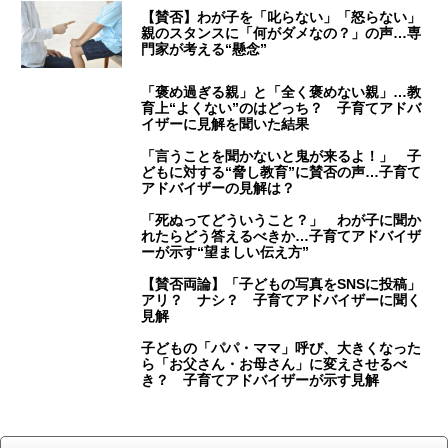
【賛否】わが子を「叱らない」「怒らない」
親のスタンスに「何がダメなの？」の声…専
門家が考える“懸念”
「褒め過ぎる親」と「全く褒めない親」…教
育上“よくない”のはどっち？ 子育てアドバ
イザーに見解を聞いた結果
「言うことを聞かないと鬼が来るよ！」 子
どもに対する“脅し教育”に賛否の声…子育て
アドバイザーの見解は？
「死ぬってどういうこと？」 わが子に聞か
れたらどう答えるべきか…子育てアドバイザ
ーが示す“望ましい伝え方”
【賛否両論】「子どもの写真をSNSに投稿」
アリ？ ナシ？ 子育てアドバイザーに聞く
見解
子どもの「パパ・ママ」呼び、大きくなった
ら「お父さん・お母さん」に変えさせるべ
き？ 子育てアドバイザーが示す見解