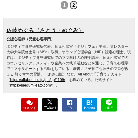
1
2
佐藤めぐみ（さとう・めぐみ）
公認心理師（児童心理専門）
ポジティブ育児研究所代表。育児相談室「ポジカフェ」主宰。英レスター
大学大学院修士号（MSc）取得。オランダ心理学会（NIP）認定心理士。現
在は、ポジティブ育児研究所でのママ向けの心理学講座、育児相談室での
カウンセリング、メディアや企業への執筆活動などを通じ、子育て心理学
でママをサポートする活動をしている。著書に「子育て心理学のプロが教
える 輝くママの習慣」（あさ出版）など。All About「子育て」ガイド
（
https://allabout.co.jp/gm/gp/1109/
）を務めている。公式サイト
（
https://megumi-sato.com/
）。
B!
(Twitter)
コメント
FB
Hatena
LINE