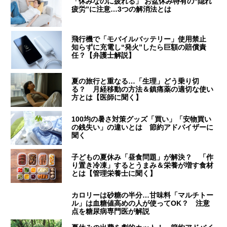
「休みなのに疲れる」 お盆休み特有の“隠れ
疲労”に注意…3つの解消法とは
飛行機で「モバイルバッテリー」使用禁止
知らずに充電し“発火”したら巨額の賠償責
任？【弁護士解説】
夏の旅行と重なる…「生理」どう乗り切
る？ 月経移動の方法＆鎮痛薬の適切な使い
方とは【医師に聞く】
100均の暑さ対策グッズ「買い」「安物買い
の銭失い」の違いとは 節約アドバイザーに
聞く
子どもの夏休み「昼食問題」が解決？ 「作
り置き冷凍」するとうまみ＆栄養が増す食材
とは【管理栄養士に聞く】
カロリーは砂糖の半分…甘味料「マルチトー
ル」は血糖値高めの人が使ってOK？ 注意
点を糖尿病専門医が解説