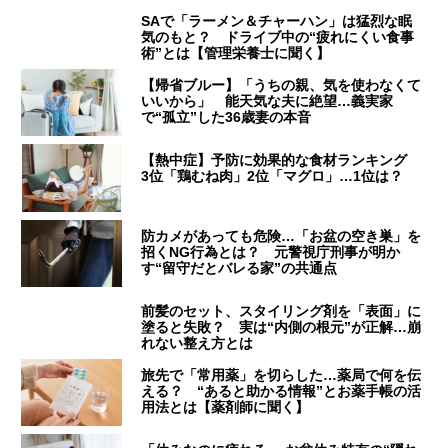
SAで「ラーメン＆チャーハン」は猛烈な眠
気のもと？ ドライブ中の“疲れにくい食事
術”とは【管理栄養士に聞く】
【帰省ブルー】「うちの親、気を使わなくて
いいから」 能天気な夫に絶望…義実家
で“孤立”した36歳妻の本音
【熱中症】予防に効果的な食材ランキング
3位「鶏むね肉」2位「マグロ」…1位は？
防カメがあっても危険…「お盆の空き巣」を
招くNG行為とは？ 元警視庁刑事が明か
す“留守だとバレる家”の共通点
前髪のセット、スタイリング剤を「表面」に
塗ると失敗？ 実は“内側の根元”が正解…崩
れない整え方とは
旅先で「常用薬」を切らした…薬局で何を伝
える？ “あると助かる情報”とお薬手帳の活
用法とは【薬剤師に聞く】