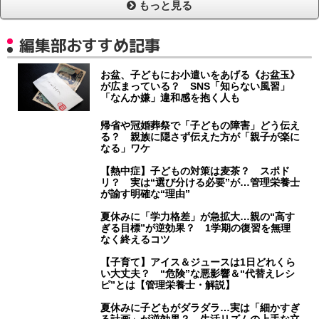
もっと見る
編集部おすすめ記事
お盆、子どもにお小遣いをあげる《お盆玉》
が広まっている？ SNS「知らない風習」
「なんか嫌」違和感を抱く人も
帰省や冠婚葬祭で「子どもの障害」どう伝え
る？ 親族に隠さず伝えた方が「親子が楽に
なる」ワケ
【熱中症】子どもの対策は麦茶？ スポド
リ？ 実は“選び分ける必要”が…管理栄養士
が諭す明確な“理由”
夏休みに「学力格差」が急拡大…親の“高す
ぎる目標”が逆効果？ 1学期の復習を無理
なく終えるコツ
【子育て】アイス＆ジュースは1日どれくら
い大丈夫？ “危険”な悪影響＆“代替えレシ
ピ”とは【管理栄養士・解説】
夏休みに子どもがダラダラ…実は「細かすぎ
る計画」が逆効果？ 生活リズムの上手な立