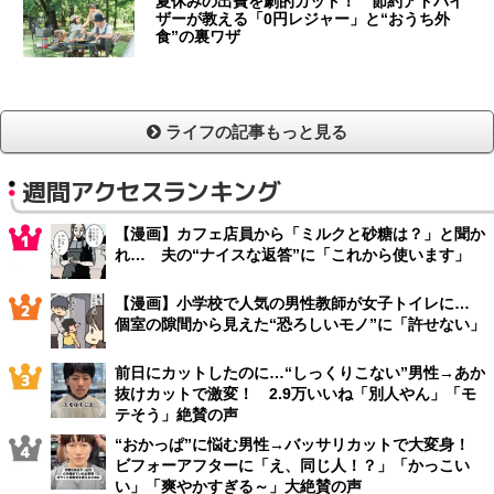
夏休みの出費を劇的カット！ 節約アドバイ
ザーが教える「0円レジャー」と“おうち外
食”の裏ワザ
ライフの記事もっと見る
週間アクセスランキング
【漫画】カフェ店員から「ミルクと砂糖は？」と聞か
れ… 夫の“ナイスな返答”に「これから使います」
【漫画】小学校で人気の男性教師が女子トイレに…
個室の隙間から見えた“恐ろしいモノ”に「許せない」
前日にカットしたのに…“しっくりこない”男性→あか
抜けカットで激変！ 2.9万いいね「別人やん」「モ
テそう」絶賛の声
“おかっぱ”に悩む男性→バッサリカットで大変身！
ビフォーアフターに「え、同じ人！？」「かっこい
い」「爽やかすぎる～」大絶賛の声