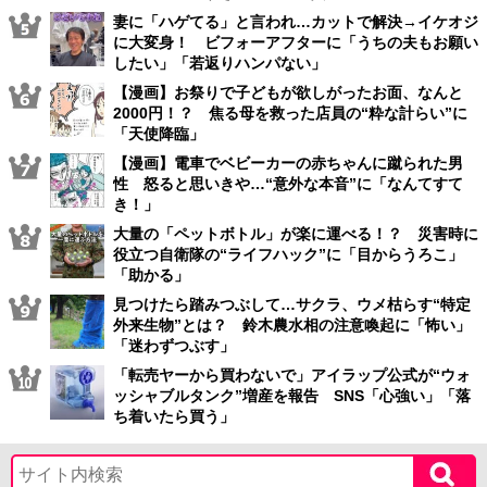
妻に「ハゲてる」と言われ…カットで解決→イケオジ
に大変身！ ビフォーアフターに「うちの夫もお願い
したい」「若返りハンパない」
【漫画】お祭りで子どもが欲しがったお面、なんと
2000円！？ 焦る母を救った店員の“粋な計らい”に
「天使降臨」
【漫画】電車でベビーカーの赤ちゃんに蹴られた男
性 怒ると思いきや…“意外な本音”に「なんてすて
き！」
大量の「ペットボトル」が楽に運べる！？ 災害時に
役立つ自衛隊の“ライフハック”に「目からうろこ」
「助かる」
見つけたら踏みつぶして…サクラ、ウメ枯らす“特定
外来生物”とは？ 鈴木農水相の注意喚起に「怖い」
「迷わずつぶす」
「転売ヤーから買わないで」アイラップ公式が“ウォ
ッシャブルタンク”増産を報告 SNS「心強い」「落
ち着いたら買う」