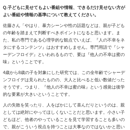
Q.子どもに見せてもよい番組や情報、できるだけ見せない方が
よい番組や情報の基準について教えてください。
佐藤さん「やはり、暴力シーンや性の話題などは、親が子ども
の年齢を踏まえて判断すべきポイントになると思います。ま
た、私の専門である心理学的な観点でいえば、『人の不幸をネ
タにするコンテンツ』はおすすめしません。専門用語で『シャ
ーデンフロイデ』といわれるもので、要は『他人の不幸は蜜の
味』ということです。
4歳から8歳の子を対象にした研究では、この全年齢でシャーデ
ンフロイデは見られたものの、大人と比べると低い数値だった
そうです。つまり、『他人の不幸は蜜の味』という感覚は後学
的な要素が大きいということです。
人の失敗を笑ったり、人をばかにして喜んだりというのは、親
としては絶対にやってほしくないことだと思います。小さい子
どもほど、他者のやっていることを見て学習することも多いの
で、親がこういう視点を持つことは大事なのではないかと思い