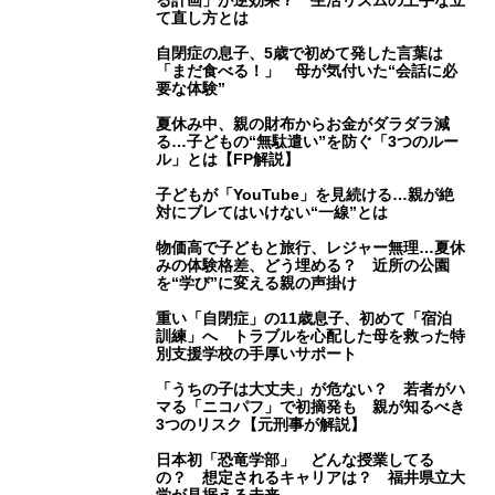
て直し方とは
自閉症の息子、5歳で初めて発した言葉は
「まだ食べる！」 母が気付いた“会話に必
要な体験”
夏休み中、親の財布からお金がダラダラ減
る…子どもの“無駄遣い”を防ぐ「3つのルー
ル」とは【FP解説】
子どもが「YouTube」を見続ける…親が絶
対にブレてはいけない“一線”とは
物価高で子どもと旅行、レジャー無理…夏休
みの体験格差、どう埋める？ 近所の公園
を“学び”に変える親の声掛け
重い「自閉症」の11歳息子、初めて「宿泊
訓練」へ トラブルを心配した母を救った特
別支援学校の手厚いサポート
「うちの子は大丈夫」が危ない？ 若者がハ
マる「ニコパフ」で初摘発も 親が知るべき
3つのリスク【元刑事が解説】
日本初「恐竜学部」 どんな授業してる
の？ 想定されるキャリアは？ 福井県立大
学が見据える未来