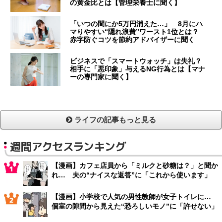
の黄金比とは【管理栄養士に聞く】
「いつの間にか5万円消えた…」 8月にハ
マりやすい“隠れ浪費”ワースト1位とは？
赤字防ぐコツを節約アドバイザーに聞く
ビジネスで「スマートウォッチ」は失礼？
相手に「悪印象」与えるNG行為とは【マナ
ーの専門家に聞く】
ライフの記事もっと見る
週間アクセスランキング
【漫画】カフェ店員から「ミルクと砂糖は？」と聞か
れ… 夫の“ナイスな返答”に「これから使います」
【漫画】小学校で人気の男性教師が女子トイレに…
個室の隙間から見えた“恐ろしいモノ”に「許せない」