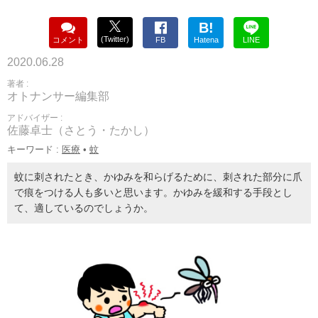
B!
(Twitter)
コメント
FB
Hatena
LINE
2020.06.28
著者 :
オトナンサー編集部
アドバイザー :
佐藤卓士（さとう・たかし）
キーワード :
医療
•
蚊
蚊に刺されたとき、かゆみを和らげるために、刺された部分に爪
で痕をつける人も多いと思います。かゆみを緩和する手段とし
て、適しているのでしょうか。