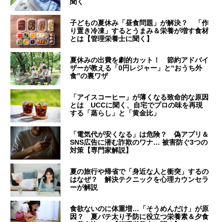
聞く
子どもの夏休み「昼食問題」が解決？ 「作
り置き冷凍」するとうまみ＆栄養が増す食材
とは【管理栄養士に聞く】
夏休みの出費を劇的カット！ 節約アドバイ
ザーが教える「0円レジャー」と“おうち外
食”の裏ワザ
「アイスコーヒー」が薄くなる致命的な原因
とは UCCに聞く、自宅でプロの味を再現
する「蒸らし」と「黄金比」
「電気代が安くなる」は危険？ 偽アプリ＆
SNS広告に潜む詐欺のワナ… 被害防ぐ3つの
対策【専門家解説】
夏の旅行や帰省で「身近な人と衝突」するの
はなぜ？ 解決テクニックを心理カウンセラ
ーが解説
食欲ないのに体重増…「そうめんだけ」が原
因？ 夏バテ太り予防に役立つ栄養素＆夕食