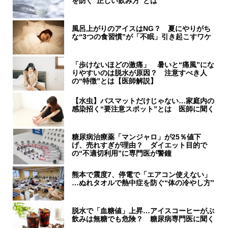
を防ぐ“正しい飲み方”とは
風呂上がりのアイスはNG？ 夏にやりがち
な“3つの食習慣”が「不眠」引き起こすワケ
「歩けないほどの激痛」 暑いと“痛風”にな
りやすいのは脱水が原因？ 注意すべき人
の“特徴”とは【医師解説】
【水虫】バスマットだけじゃない…家庭内の
感染招く“要注意スポット”とは 医師に聞く
糖尿病治療薬「マンジャロ」が25％値下
げ、売れすぎが理由？ ダイエット目的で
の“不適切利用”に専門医が警鐘
熊本で震度7、停電で「エアコン使えない」
…ぬれタオルで熱中症を防ぐ“体の冷やし方”
脱水で「血糖値」上昇…アイスコーヒーがぶ
飲みは無糖でも危険？ 糖尿病専門医に聞く