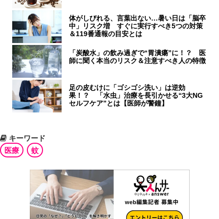
体がしびれる、言葉出ない…暑い日は「脳卒
中」リスク増 すぐに実行すべき5つの対策
＆119番通報の目安とは
「炭酸水」の飲み過ぎで“胃潰瘍”に！？ 医
師に聞く本当のリスク＆注意すべき人の特徴
足の皮むけに「ゴシゴシ洗い」は逆効
果！？ 「水虫」治療を長引かせる“3大NG
セルフケア”とは【医師が警鐘】
キーワード
医療
蚊