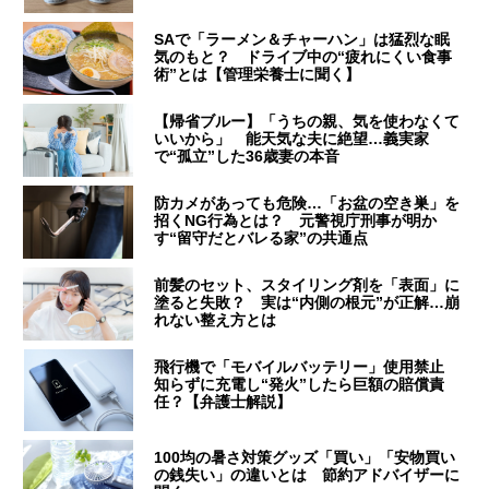
SAで「ラーメン＆チャーハン」は猛烈な眠
気のもと？ ドライブ中の“疲れにくい食事
術”とは【管理栄養士に聞く】
【帰省ブルー】「うちの親、気を使わなくて
いいから」 能天気な夫に絶望…義実家
で“孤立”した36歳妻の本音
防カメがあっても危険…「お盆の空き巣」を
招くNG行為とは？ 元警視庁刑事が明か
す“留守だとバレる家”の共通点
前髪のセット、スタイリング剤を「表面」に
塗ると失敗？ 実は“内側の根元”が正解…崩
れない整え方とは
飛行機で「モバイルバッテリー」使用禁止
知らずに充電し“発火”したら巨額の賠償責
任？【弁護士解説】
100均の暑さ対策グッズ「買い」「安物買い
の銭失い」の違いとは 節約アドバイザーに