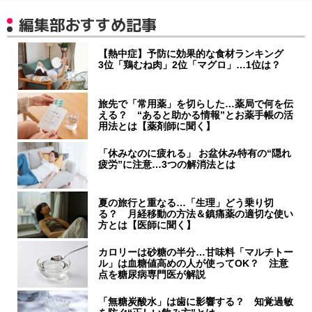
編集部おすすめ記事
【熱中症】予防に効果的な食材ランキング
3位「鶏むね肉」2位「マグロ」…1位は？
旅先で「常用薬」を切らした…薬局で何を伝
える？ “あると助かる情報”とお薬手帳の活
用法とは【薬剤師に聞く】
「休みなのに疲れる」 お盆休み特有の“隠れ
疲労”に注意…3つの解消法とは
夏の旅行と重なる…「生理」どう乗り切
る？ 月経移動の方法＆鎮痛薬の適切な使い
方とは【医師に聞く】
カロリーは砂糖の半分…甘味料「マルチトー
ル」は血糖値高めの人が使ってOK？ 注意
点を糖尿病専門医が解説
「無糖炭酸水」は歯に影響する？ 知覚過敏