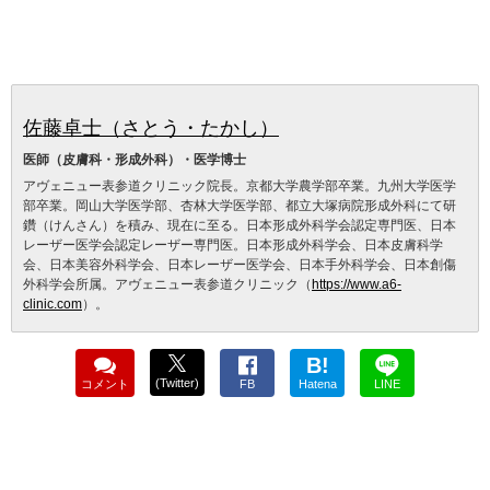
佐藤卓士（さとう・たかし）
医師（皮膚科・形成外科）・医学博士
アヴェニュー表参道クリニック院長。京都大学農学部卒業。九州大学医学
部卒業。岡山大学医学部、杏林大学医学部、都立大塚病院形成外科にて研
鑽（けんさん）を積み、現在に至る。日本形成外科学会認定専門医、日本
レーザー医学会認定レーザー専門医。日本形成外科学会、日本皮膚科学
会、日本美容外科学会、日本レーザー医学会、日本手外科学会、日本創傷
外科学会所属。アヴェニュー表参道クリニック（
https://www.a6-
clinic.com
）。
B!
(Twitter)
コメント
FB
Hatena
LINE