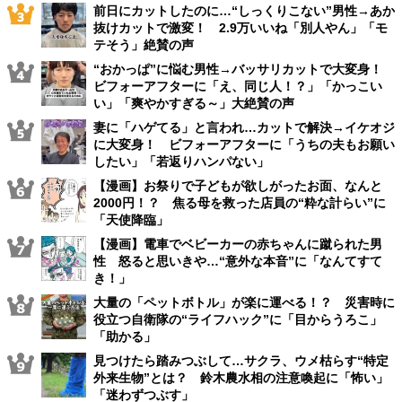
前日にカットしたのに…“しっくりこない”男性→あか
抜けカットで激変！ 2.9万いいね「別人やん」「モ
テそう」絶賛の声
“おかっぱ”に悩む男性→バッサリカットで大変身！
ビフォーアフターに「え、同じ人！？」「かっこい
い」「爽やかすぎる～」大絶賛の声
妻に「ハゲてる」と言われ…カットで解決→イケオジ
に大変身！ ビフォーアフターに「うちの夫もお願い
したい」「若返りハンパない」
【漫画】お祭りで子どもが欲しがったお面、なんと
2000円！？ 焦る母を救った店員の“粋な計らい”に
「天使降臨」
【漫画】電車でベビーカーの赤ちゃんに蹴られた男
性 怒ると思いきや…“意外な本音”に「なんてすて
き！」
大量の「ペットボトル」が楽に運べる！？ 災害時に
役立つ自衛隊の“ライフハック”に「目からうろこ」
「助かる」
見つけたら踏みつぶして…サクラ、ウメ枯らす“特定
外来生物”とは？ 鈴木農水相の注意喚起に「怖い」
「迷わずつぶす」