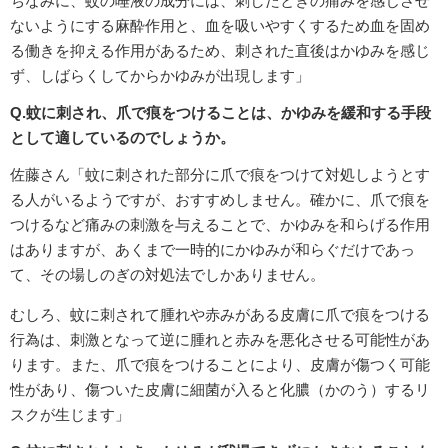
ちなみに、蚊の唾液の成分には、刺したときの痛みを感じさせ
ないようにする麻酔作用と、血を吸いやすくするため血を固め
る働きを抑える作用があるため、刺された直後はかゆみを感じ
ず、しばらくしてからかゆみが出現します」
Q.蚊に刺され、爪で痕をつけることは、かゆみを緩和する手段
として適しているのでしょうか。
佐藤さん「蚊に刺された部分に爪で痕をつけて対処しようとす
る人がいるようですが、おすすめしません。確かに、爪で痕を
つけるなど痛みの刺激を与えることで、かゆみを和らげる作用
はありますが、あくまで一時的にかゆみが和らぐだけであっ
て、その場しのぎの対処法でしかありません。
むしろ、蚊に刺されて腫れや赤みがある皮膚に爪で痕をつける
行為は、刺激となって逆に腫れと赤みを悪化させる可能性があ
ります。また、爪で痕をつけることにより、皮膚が傷つく可能
性があり、傷ついた皮膚に細菌が入ると化膿（かのう）するリ
スクが生じます」