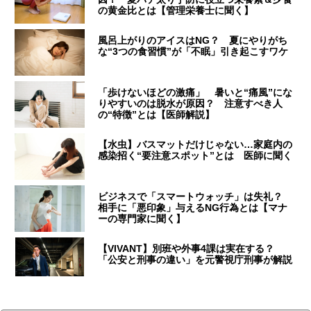
の黄金比とは【管理栄養士に聞く】
風呂上がりのアイスはNG？ 夏にやりがち
な“3つの食習慣”が「不眠」引き起こすワケ
「歩けないほどの激痛」 暑いと“痛風”にな
りやすいのは脱水が原因？ 注意すべき人
の“特徴”とは【医師解説】
【水虫】バスマットだけじゃない…家庭内の
感染招く“要注意スポット”とは 医師に聞く
ビジネスで「スマートウォッチ」は失礼？
相手に「悪印象」与えるNG行為とは【マナ
ーの専門家に聞く】
【VIVANT】別班や外事4課は実在する？
「公安と刑事の違い」を元警視庁刑事が解説