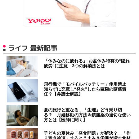
ライフ 最新記事
「休みなのに疲れる」 お盆休み特有の“隠れ
疲労”に注意…3つの解消法とは
飛行機で「モバイルバッテリー」使用禁止
知らずに充電し“発火”したら巨額の賠償責
任？【弁護士解説】
夏の旅行と重なる…「生理」どう乗り切
る？ 月経移動の方法＆鎮痛薬の適切な使い
方とは【医師に聞く】
子どもの夏休み「昼食問題」が解決？ 「作
り置き冷凍」するとうまみ＆栄養が増す食材