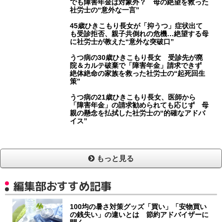
でも障害年金は対象外？ 母の絶望を救った
社労士の“意外な一言”
45歳ひきこもり長女が「抑うつ」症状出て
も受診拒否、親子共倒れの危機…絶望する母
に社労士が教えた“意外な突破口”
うつ病の30歳ひきこもり長女 受診先が廃
院＆カルテ破棄で「障害年金」請求できず
絶体絶命の家族を救った社労士の“起死回生
策”
うつ病の21歳ひきこもり長女、医師から
「障害年金」の請求勧められても応じず 母
親の懸念を払拭した社労士の“的確なアドバ
イス”
もっと見る
編集部おすすめ記事
100均の暑さ対策グッズ「買い」「安物買い
の銭失い」の違いとは 節約アドバイザーに