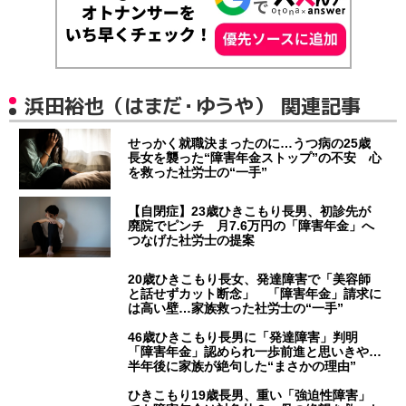
浜田裕也（はまだ・ゆうや） 関連記事
せっかく就職決まったのに…うつ病の25歳
長女を襲った“障害年金ストップ”の不安 心
を救った社労士の“一手”
【自閉症】23歳ひきこもり長男、初診先が
廃院でピンチ 月7.6万円の「障害年金」へ
つなげた社労士の提案
20歳ひきこもり長女、発達障害で「美容師
と話せずカット断念」 「障害年金」請求に
は高い壁…家族救った社労士の“一手”
46歳ひきこもり長男に「発達障害」判明
「障害年金」認められ一歩前進と思いきや…
半年後に家族が絶句した“まさかの理由”
ひきこもり19歳長男、重い「強迫性障害」