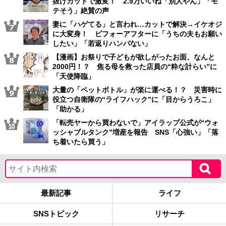
抜けカットで激変！ 2.9万いいね「別人やん」「モ
テそう」絶賛の声
妻に「ハゲてる」と言われ…カットで解決→イケオジ
に大変身！ ビフォーアフターに「うちの夫もお願い
したい」「若返りハンパない」
【漫画】お祭りで子どもが欲しがったお面、なんと
2000円！？ 焦る母を救った店員の“粋な計らい”に
「天使降臨」
大量の「ペットボトル」が楽に運べる！？ 災害時に
役立つ自衛隊の“ライフハック”に「目からうろこ」
「助かる」
「転売ヤーから買わないで」アイラップ公式が“ウォ
ッシャブルタンク”増産を報告 SNS「心強い」「落
ち着いたら買う」
最新記事
ライフ
SNSトピック
リサーチ