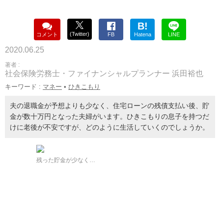
B!
(Twitter)
コメント
FB
Hatena
LINE
2020.06.25
著者 :
社会保険労務士・ファイナンシャルプランナー 浜田裕也
キーワード :
マネー
•
ひきこもり
夫の退職金が予想よりも少なく、住宅ローンの残債支払い後、貯
金が数十万円となった夫婦がいます。ひきこもりの息子を持つだ
けに老後が不安ですが、どのように生活していくのでしょうか。
残った貯金が少なく…