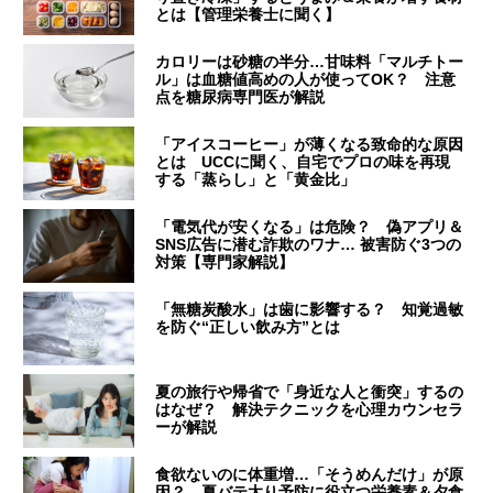
とは【管理栄養士に聞く】
カロリーは砂糖の半分…甘味料「マルチトー
ル」は血糖値高めの人が使ってOK？ 注意
点を糖尿病専門医が解説
「アイスコーヒー」が薄くなる致命的な原因
とは UCCに聞く、自宅でプロの味を再現
する「蒸らし」と「黄金比」
「電気代が安くなる」は危険？ 偽アプリ＆
SNS広告に潜む詐欺のワナ… 被害防ぐ3つの
対策【専門家解説】
「無糖炭酸水」は歯に影響する？ 知覚過敏
を防ぐ“正しい飲み方”とは
夏の旅行や帰省で「身近な人と衝突」するの
はなぜ？ 解決テクニックを心理カウンセラ
ーが解説
食欲ないのに体重増…「そうめんだけ」が原
因？ 夏バテ太り予防に役立つ栄養素＆夕食