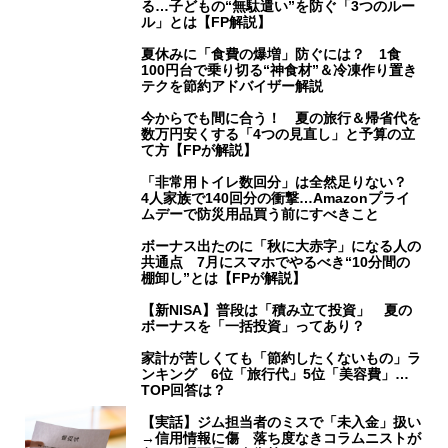
る…子どもの“無駄遣い”を防ぐ「3つのルー
ル」とは【FP解説】
夏休みに「食費の爆増」防ぐには？ 1食
100円台で乗り切る“神食材”＆冷凍作り置き
テクを節約アドバイザー解説
今からでも間に合う！ 夏の旅行＆帰省代を
数万円安くする「4つの見直し」と予算の立
て方【FPが解説】
「非常用トイレ数回分」は全然足りない？
4人家族で140回分の衝撃…Amazonプライ
ムデーで防災用品買う前にすべきこと
ボーナス出たのに「秋に大赤字」になる人の
共通点 7月にスマホでやるべき“10分間の
棚卸し”とは【FPが解説】
【新NISA】普段は「積み立て投資」 夏の
ボーナスを「一括投資」ってあり？
家計が苦しくても「節約したくないもの」ラ
ンキング 6位「旅行代」5位「美容費」…
TOP回答は？
【実話】ジム担当者のミスで「未入金」扱い
→信用情報に傷 落ち度なきコラムニストが