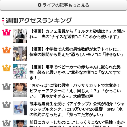
ライフの記事もっと見る
週間アクセスランキング
【漫画】カフェ店員から「ミルクと砂糖は？」と聞か
れ… 夫の“ナイスな返答”に「これから使います」
【漫画】小学校で人気の男性教師が女子トイレに…
個室の隙間から見えた“恐ろしいモノ”に「許せない」
【漫画】電車でベビーカーの赤ちゃんに蹴られた男
性 怒ると思いきや…“意外な本音”に「なんてすて
き！」
“おかっぱ”に悩む男性→バッサリカットで大変身！
ビフォーアフターに「え、同じ人！？」「かっこい
い」「爽やかすぎる～」大絶賛の声
熊本地震発生を受け《アイラップ》公式が紹介「ウォ
ッシャブルタンク」に1.9万いいねの反響 SNS「水
の節約になったよ」「持ってた方がよい」
前日にカットしたのに…“しっくりこない”男性→あか