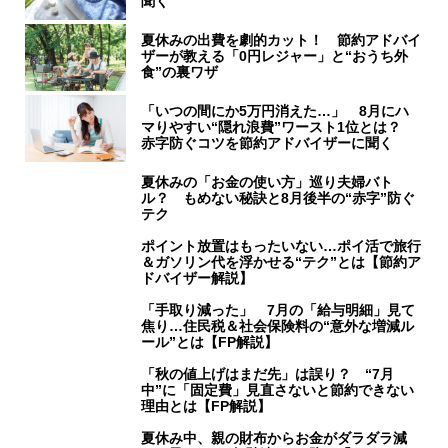
聞く
夏休みの出費を劇的カット！ 節約アドバイ
ザーが教える「0円レジャー」と“おうち外
食”の裏ワザ
「いつの間にか5万円消えた…」 8月にハ
マりやすい“隠れ浪費”ワースト1位とは？
赤字防ぐコツを節約アドバイザーに聞く
夏休みの「お金の使い方」巡り夫婦バト
ル？ もめない秘訣と8月後半の“赤字”防ぐ
テク
ポイント放置はもったいない…ポイ活で旅行
＆ガソリン代を浮かせる“テク”とは【節約ア
ドバイザー解説】
「手取り減った」 7月の「給与明細」見て
焦り…住民税＆社会保険料の“意外な増減ル
ール”とは【FP解説】
「秋の値上げはまだ先」は誤り？ “7月
中”に「固定費」見直さないと節約できない
理由とは【FP解説】
夏休み中、親の財布からお金がダラダラ減