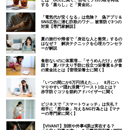
とは UCCに聞く、自宅でプロの味を再現
する「蒸らし」と「黄金比」
「電気代が安くなる」は危険？ 偽アプリ＆
SNS広告に潜む詐欺のワナ… 被害防ぐ3つの
対策【専門家解説】
夏の旅行や帰省で「身近な人と衝突」するの
はなぜ？ 解決テクニックを心理カウンセラ
ーが解説
食欲ないのに体重増…「そうめんだけ」が原
因？ 夏バテ太り予防に役立つ栄養素＆夕食
の黄金比とは【管理栄養士に聞く】
「いつの間にか5万円消えた…」 8月にハ
マりやすい“隠れ浪費”ワースト1位とは？
赤字防ぐコツを節約アドバイザーに聞く
ビジネスで「スマートウォッチ」は失礼？
相手に「悪印象」与えるNG行為とは【マナ
ーの専門家に聞く】
【VIVANT】別班や外事4課は実在する？