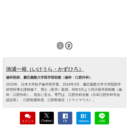
1
2
池浦一裕（いけうら・かずひろ）
歯科医師、慶応義塾大学医学部助教（歯科・口腔外科）
2010年、日本大学松戸歯学部卒業。2016年3月、慶応義塾大学大学院医学
研究科博士課程修了、博士（医学）取得。同年3月より同大医学部助教（歯
科・口腔外科）。現在に至る。専門は、口腔外科全般（日本口腔外科学会
認定医）、口腔粘膜疾患、口腔乾燥症（ドライマウス）。
B!
(Twitter)
コメント
FB
Hatena
LINE