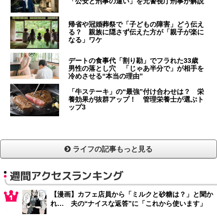
「公安と刑事の違い」を元警視庁刑事が解説
帰省や冠婚葬祭で「子どもの障害」どう伝え
る？ 親族に隠さず伝えた方が「親子が楽に
なる」ワケ
デートの食事代「割り勘」でフラれた33歳
男性の落とし穴 「じゃあ半分で」が相手を
冷めさせる“本当の理由”
「牛ステーキ」の“最強”付け合わせは？ 栄
養効果が抜群アップ！ 管理栄養士が選ぶト
ップ3
ライフの記事もっと見る
週間アクセスランキング
【漫画】カフェ店員から「ミルクと砂糖は？」と聞か
れ… 夫の“ナイスな返答”に「これから使います」