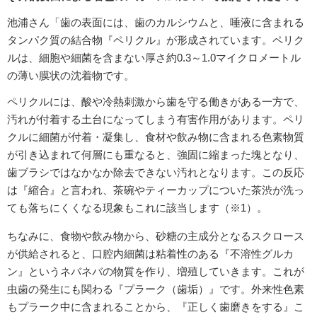
池浦さん「歯の表面には、歯のカルシウムと、唾液に含まれる
タンパク質の結合物『ペリクル』が形成されています。ペリク
ルは、細胞や細菌を含まない厚さ約0.3～1.0マイクロメートル
の薄い膜状の沈着物です。
ペリクルには、酸や冷熱刺激から歯を守る働きがある一方で、
汚れが付着する土台になってしまう有害作用があります。ペリ
クルに細菌が付着・凝集し、食材や飲み物に含まれる色素物質
が引き込まれて何層にも重なると、強固に縮まった塊となり、
歯ブラシではなかなか除去できない汚れとなります。この反応
は『縮合』と言われ、茶碗やティーカップについた茶渋が洗っ
ても落ちにくくなる現象もこれに該当します（※1）。
ちなみに、食物や飲み物から、砂糖の主成分となるスクロース
が供給されると、口腔内細菌は粘着性のある『不溶性グルカ
ン』というネバネバの物質を作り、増殖していきます。これが
虫歯の発生にも関わる『プラーク（歯垢）』です。外来性色素
もプラーク中に含まれることから、『正しく歯磨きをする』こ