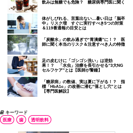
飲みは無糖でも危険？ 糖尿病専門医に聞く
体がしびれる、言葉出ない…暑い日は「脳卒
中」リスク増 すぐに実行すべき5つの対策
＆119番通報の目安とは
「炭酸水」の飲み過ぎで“胃潰瘍”に！？ 医
師に聞く本当のリスク＆注意すべき人の特徴
足の皮むけに「ゴシゴシ洗い」は逆効
果！？ 「水虫」治療を長引かせる“3大NG
セルフケア”とは【医師が警鐘】
「糖尿病」の数値、実は夏に下がる！？ 指
標「HbA1c」の改善に潜む“落とし穴”とは
【専門医解説】
キーワード
医療
歯
透明飲料