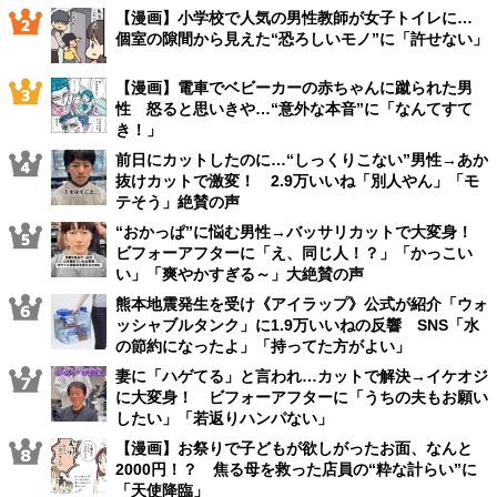
【漫画】小学校で人気の男性教師が女子トイレに…
個室の隙間から見えた“恐ろしいモノ”に「許せない」
【漫画】電車でベビーカーの赤ちゃんに蹴られた男
性 怒ると思いきや…“意外な本音”に「なんてすて
き！」
前日にカットしたのに…“しっくりこない”男性→あか
抜けカットで激変！ 2.9万いいね「別人やん」「モ
テそう」絶賛の声
“おかっぱ”に悩む男性→バッサリカットで大変身！
ビフォーアフターに「え、同じ人！？」「かっこい
い」「爽やかすぎる～」大絶賛の声
熊本地震発生を受け《アイラップ》公式が紹介「ウォ
ッシャブルタンク」に1.9万いいねの反響 SNS「水
の節約になったよ」「持ってた方がよい」
妻に「ハゲてる」と言われ…カットで解決→イケオジ
に大変身！ ビフォーアフターに「うちの夫もお願い
したい」「若返りハンパない」
【漫画】お祭りで子どもが欲しがったお面、なんと
2000円！？ 焦る母を救った店員の“粋な計らい”に
「天使降臨」