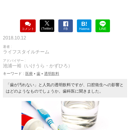
B!
(Twitter)
コメント
FB
Hatena
LINE
2018.10.12
著者 :
ライフスタイルチーム
アドバイザー :
池浦一裕（いけうら・かずひろ）
キーワード :
医療
•
歯
•
透明飲料
「歯が汚れない」と人気の透明飲料ですが、口腔衛生への影響と
はどのようなものでしょうか。歯科医に聞きました。