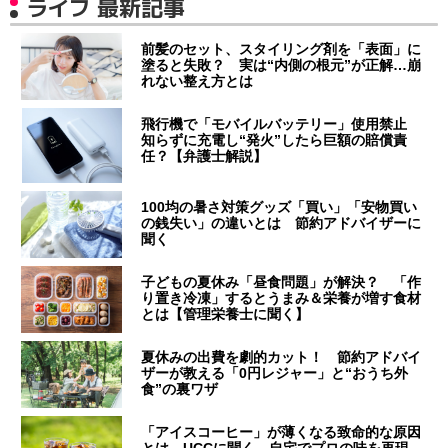
ライフ 最新記事
前髪のセット、スタイリング剤を「表面」に
塗ると失敗？ 実は“内側の根元”が正解…崩
れない整え方とは
飛行機で「モバイルバッテリー」使用禁止
知らずに充電し“発火”したら巨額の賠償責
任？【弁護士解説】
100均の暑さ対策グッズ「買い」「安物買い
の銭失い」の違いとは 節約アドバイザーに
聞く
子どもの夏休み「昼食問題」が解決？ 「作
り置き冷凍」するとうまみ＆栄養が増す食材
とは【管理栄養士に聞く】
夏休みの出費を劇的カット！ 節約アドバイ
ザーが教える「0円レジャー」と“おうち外
食”の裏ワザ
「アイスコーヒー」が薄くなる致命的な原因