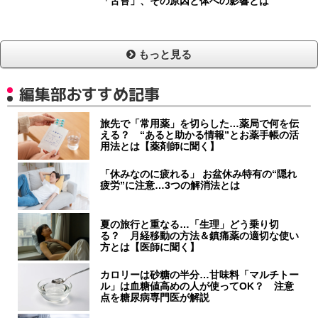
「舌苔」、その原因と体への影響とは
もっと見る
編集部おすすめ記事
旅先で「常用薬」を切らした…薬局で何を伝
える？ “あると助かる情報”とお薬手帳の活
用法とは【薬剤師に聞く】
「休みなのに疲れる」 お盆休み特有の“隠れ
疲労”に注意…3つの解消法とは
夏の旅行と重なる…「生理」どう乗り切
る？ 月経移動の方法＆鎮痛薬の適切な使い
方とは【医師に聞く】
カロリーは砂糖の半分…甘味料「マルチトー
ル」は血糖値高めの人が使ってOK？ 注意
点を糖尿病専門医が解説