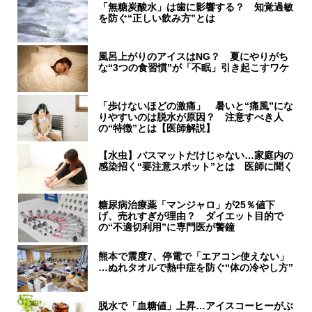
「無糖炭酸水」は歯に影響する？ 知覚過敏
を防ぐ“正しい飲み方”とは
風呂上がりのアイスはNG？ 夏にやりがち
な“3つの食習慣”が「不眠」引き起こすワケ
「歩けないほどの激痛」 暑いと“痛風”にな
りやすいのは脱水が原因？ 注意すべき人
の“特徴”とは【医師解説】
【水虫】バスマットだけじゃない…家庭内の
感染招く“要注意スポット”とは 医師に聞く
糖尿病治療薬「マンジャロ」が25％値下
げ、売れすぎが理由？ ダイエット目的で
の“不適切利用”に専門医が警鐘
熊本で震度7、停電で「エアコン使えない」
…ぬれタオルで熱中症を防ぐ“体の冷やし方”
脱水で「血糖値」上昇…アイスコーヒーがぶ