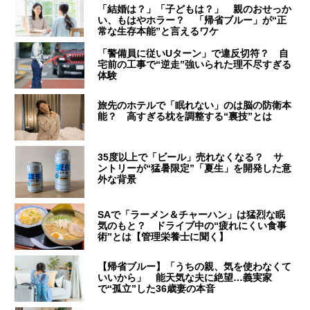
「結婚は？」「子どもは？」 親のおせっか
い、もはやホラー？ 「帰省ブルー」が“正
常な生存本能”と言えるワケ
「警備員に従いUターン」で違反切符？ 自
宅前の工事で“逆走”強いられた理不尽すぎる
体験
旅先のホテルで「眠れない」のは脳の防衛本
能？ 高すぎる枕を調整する“裏技”とは
35度以上で「ビール」売れなくなる？ サ
ントリーが“猛暑限定”「夏生」を開発した意
外な背景
SAで「ラーメン＆チャーハン」は猛烈な眠
気のもと？ ドライブ中の“疲れにくい食事
術”とは【管理栄養士に聞く】
【帰省ブルー】「うちの親、気を使わなくて
いいから」 能天気な夫に絶望…義実家
で“孤立”した36歳妻の本音