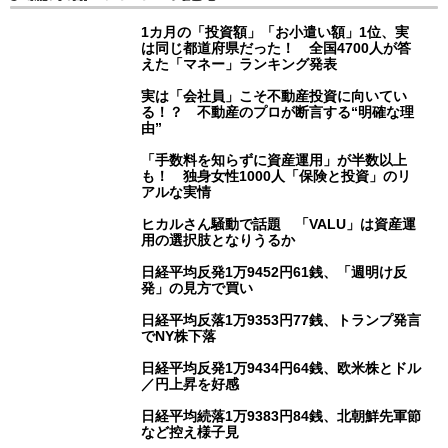
1カ月の「投資額」「お小遣い額」1位、実
は同じ都道府県だった！ 全国4700人が答
えた「マネー」ランキング発表
実は「会社員」こそ不動産投資に向いてい
る！？ 不動産のプロが断言する“明確な理
由”
「手数料を知らずに資産運用」が半数以上
も！ 独身女性1000人「保険と投資」のリ
アルな実情
ヒカルさん騒動で話題 「VALU」は資産運
用の選択肢となりうるか
日経平均反発1万9452円61銭、「週明け反
発」の見方で買い
日経平均反落1万9353円77銭、トランプ発言
でNY株下落
日経平均反発1万9434円64銭、欧米株とドル
／円上昇を好感
日経平均続落1万9383円84銭、北朝鮮先軍節
など控え様子見