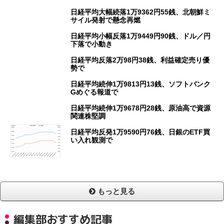
日経平均大幅続落1万9362円55銭、北朝鮮ミ
サイル発射で懸念再燃
日経平均小幅反落1万9449円90銭、ドル／円
下落で小動き
日経平均反落2万98円38銭、利益確定売り優
勢で
日経平均続伸1万9813円13銭、ソフトバンク
Gめぐる報道で
日経平均続伸1万9678円28銭、原油高で資源
関連株堅調
日経平均反発1万9590円76銭、日銀のETF買
い入れ観測で
もっと見る
編集部おすすめ記事