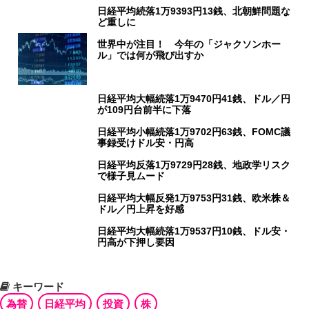
日経平均続落1万9393円13銭、北朝鮮問題な
ど重しに
世界中が注目！ 今年の「ジャクソンホー
ル」では何が飛び出すか
日経平均大幅続落1万9470円41銭、ドル／円
が109円台前半に下落
日経平均小幅続落1万9702円63銭、FOMC議
事録受けドル安・円高
日経平均反落1万9729円28銭、地政学リスク
で様子見ムード
日経平均大幅反発1万9753円31銭、欧米株＆
ドル／円上昇を好感
日経平均大幅続落1万9537円10銭、ドル安・
円高が下押し要因
キーワード
為替
日経平均
投資
株