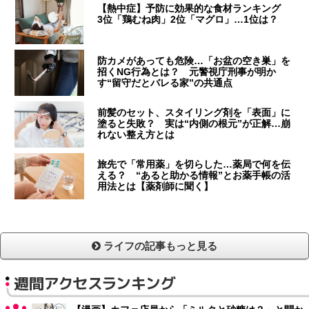
【熱中症】予防に効果的な食材ランキング
3位「鶏むね肉」2位「マグロ」…1位は？
防カメがあっても危険…「お盆の空き巣」を
招くNG行為とは？ 元警視庁刑事が明か
す“留守だとバレる家”の共通点
前髪のセット、スタイリング剤を「表面」に
塗ると失敗？ 実は“内側の根元”が正解…崩
れない整え方とは
旅先で「常用薬」を切らした…薬局で何を伝
える？ “あると助かる情報”とお薬手帳の活
用法とは【薬剤師に聞く】
ライフの記事もっと見る
週間アクセスランキング