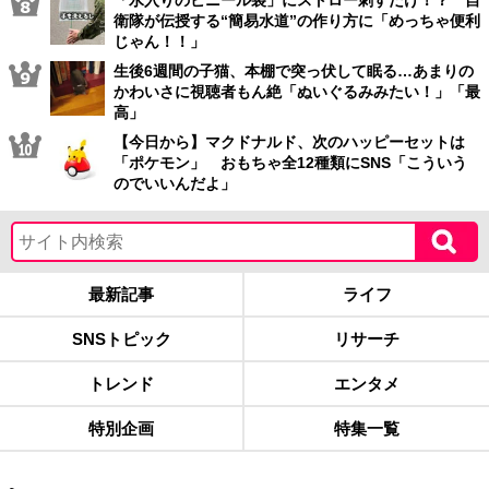
「水入りのビニール袋」にストロー刺すだけ！？ 自
衛隊が伝授する“簡易水道”の作り方に「めっちゃ便利
じゃん！！」
生後6週間の子猫、本棚で突っ伏して眠る…あまりの
かわいさに視聴者もん絶「ぬいぐるみみたい！」「最
高」
【今日から】マクドナルド、次のハッピーセットは
「ポケモン」 おもちゃ全12種類にSNS「こういう
のでいいんだよ」
最新記事
ライフ
SNSトピック
リサーチ
トレンド
エンタメ
特別企画
特集一覧