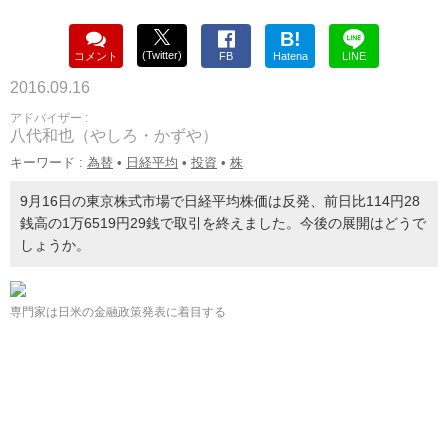
B!
(Twitter)
コメント
FB
Hatena
LINE
2016.09.16
アドバイザー :
八代和也（やしろ・かずや）
キーワード :
為替
•
日経平均
•
投資
•
株
9月16日の東京株式市場で日経平均株価は反発、前日比114円28
銭高の1万6519円29銭で取引を終えました。今後の展開はどうで
しょうか。
専門家は日米の金融政策発表に着目する