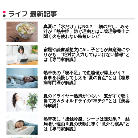
ライフ 最新記事
真夏に「水だけ」はNG？ 朝のだし、みそ
汁が「熱中症」防ぐ理由とは…管理栄養士に
聞く火を使わない時短レシピ
宿題や読書感想文にAI…子どもが無意識にや
りがち “絶対に入力してはいけない情報”と
は【専門家解説】
熱帯夜の「寝不足」で血糖値が爆上がり？
食事を我慢しても太る“夏の盲点”とは【糖尿
病専門医が解説】
夏のドライヤー熱風がつらい…髪がすぐ乾く
当て方＆タオルドライの“神テク”とは【美容
師解説】
熱帯夜に「接触冷感」シーツは逆効果？ 結
局暑い理由＆夏の快眠に導く“意外な寝具”と
は【専門家解説】