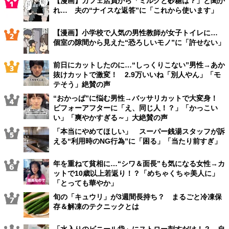
【漫画】カフェ店員から「ミルクと砂糖は？」と聞か
れ… 夫の“ナイスな返答”に「これから使います」
【漫画】小学校で人気の男性教師が女子トイレに…
個室の隙間から見えた“恐ろしいモノ”に「許せない」
前日にカットしたのに…“しっくりこない”男性→あか
抜けカットで激変！ 2.9万いいね「別人やん」「モ
テそう」絶賛の声
“おかっぱ”に悩む男性→バッサリカットで大変身！
ビフォーアフターに「え、同じ人！？」「かっこい
い」「爽やかすぎる～」大絶賛の声
「本当にやめてほしい」 スーパー銭湯スタッフが訴
える“利用時のNG行為”に「困る」「当たり前すぎ」
年を重ねて貧相に…“シワ＆面長”も気になる女性→カ
ットで10歳以上若返り！？「めちゃくちゃ美人に」
「とっても華やか」
旬の「キュウリ」が3週間長持ち？ まるごと冷凍保
存＆解凍のテクニックとは