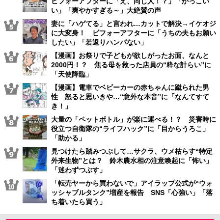
ビフォーアフターに「え、同じ人！？」「かっこい
い」「爽やかすぎる～」大絶賛の声
妻に「ハゲてる」と言われ…カットで解決→イケオジ
に大変身！ ビフォーアフターに「うちの夫もお願い
したい」「若返りハンパない」
【漫画】お祭りで子どもが欲しがったお面、なんと
2000円！？ 焦る母を救った店員の“粋な計らい”に
「天使降臨」
【漫画】電車でベビーカーの赤ちゃんに蹴られた男
性 怒ると思いきや…“意外な本音”に「なんてすて
き！」
大量の「ペットボトル」が楽に運べる！？ 災害時に
役立つ自衛隊の“ライフハック”に「目からうろこ」
「助かる」
見つけたら踏みつぶして…サクラ、ウメ枯らす“特定
外来生物”とは？ 鈴木農水相の注意喚起に「怖い」
「迷わずつぶす」
「転売ヤーから買わないで」アイラップ公式が“ウォ
ッシャブルタンク”増産を報告 SNS「心強い」「落
ち着いたら買う」