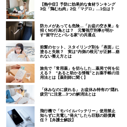
【熱中症】予防に効果的な食材ランキング
3位「鶏むね肉」2位「マグロ」…1位は？
防カメがあっても危険…「お盆の空き巣」を
招くNG行為とは？ 元警視庁刑事が明か
す“留守だとバレる家”の共通点
前髪のセット、スタイリング剤を「表面」に
塗ると失敗？ 実は“内側の根元”が正解…崩
れない整え方とは
旅先で「常用薬」を切らした…薬局で何を伝
える？ “あると助かる情報”とお薬手帳の活
用法とは【薬剤師に聞く】
「休みなのに疲れる」 お盆休み特有の“隠れ
疲労”に注意…3つの解消法とは
飛行機で「モバイルバッテリー」使用禁止
知らずに充電し“発火”したら巨額の賠償責
任？【弁護士解説】