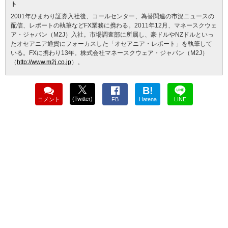
ト
2001年ひまわり証券入社後、コールセンター、為替関連の市況ニュースの
配信、レポートの執筆などFX業務に携わる。2011年12月、マネースクウェ
ア・ジャパン（M2J）入社。市場調査部に所属し、豪ドルやNZドルといっ
たオセアニア通貨にフォーカスした「オセアニア・レポート」を執筆して
いる。FXに携わり13年。株式会社マネースクウェア・ジャパン（M2J）
（
http://www.m2j.co.jp
）。
B!
(Twitter)
コメント
FB
Hatena
LINE