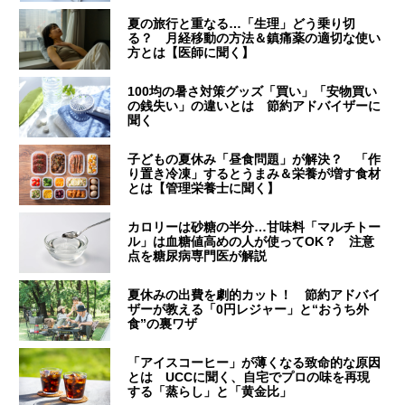
夏の旅行と重なる…「生理」どう乗り切
る？ 月経移動の方法＆鎮痛薬の適切な使い
方とは【医師に聞く】
100均の暑さ対策グッズ「買い」「安物買い
の銭失い」の違いとは 節約アドバイザーに
聞く
子どもの夏休み「昼食問題」が解決？ 「作
り置き冷凍」するとうまみ＆栄養が増す食材
とは【管理栄養士に聞く】
カロリーは砂糖の半分…甘味料「マルチトー
ル」は血糖値高めの人が使ってOK？ 注意
点を糖尿病専門医が解説
夏休みの出費を劇的カット！ 節約アドバイ
ザーが教える「0円レジャー」と“おうち外
食”の裏ワザ
「アイスコーヒー」が薄くなる致命的な原因
とは UCCに聞く、自宅でプロの味を再現
する「蒸らし」と「黄金比」