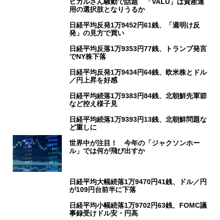
ヒカルさん騒動で話題 「VALU」は資産運
用の選択肢となりうるか
日経平均反発1万9452円61銭、「週明け反
発」の見方で買い
日経平均反落1万9353円77銭、トランプ発言
でNY株下落
日経平均反発1万9434円64銭、欧米株とドル
／円上昇を好感
日経平均続落1万9383円84銭、北朝鮮先軍節
など控え様子見
日経平均続落1万9393円13銭、北朝鮮問題な
ど重しに
世界中が注目！ 今年の「ジャクソンホー
ル」では何が飛び出すか
日経平均大幅続落1万9470円41銭、ドル／円
が109円台前半に下落
日経平均小幅続落1万9702円63銭、FOMC議
事録受けドル安・円高