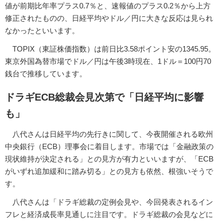
値が前期比年率プラス0.7％と、速報値のプラス0.2％から上方
修正されたものの、日経平均やドル／円に大きな反応は見られ
なかったといいます。
TOPIX（東証株価指数）は前日比3.58ポイント安の1345.95。
東京外国為替市場でドル／円は午後3時現在、1ドル＝100円70
銭台で推移しています。
ドラギECB総裁会見次第で「日経平均に影響
も」
八代さんは日経平均の先行きに関して、今夜開催される欧州
中央銀行（ECB）理事会に着目します。市場では「金融政策の
現状維持が決定される」との見方が有力といいますが、「ECB
がいずれ追加緩和に踏み切る」との見方も依然、根強いそうで
す。
八代さんは「ドラギ総裁の定例会見や、今回発表されるイン
フレと経済成長率見通しに注目です。ドラギ総裁の会見などに