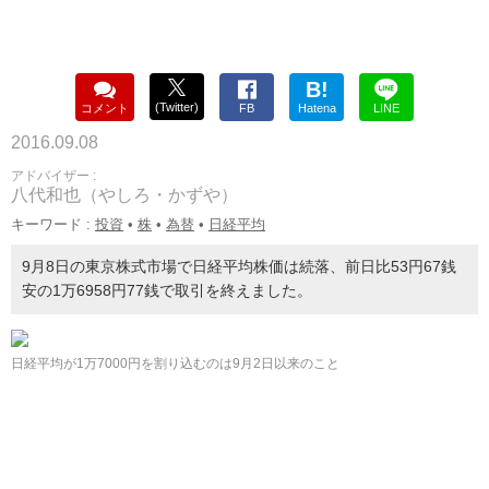
B!
(Twitter)
コメント
FB
Hatena
LINE
2016.09.08
アドバイザー :
八代和也（やしろ・かずや）
キーワード :
投資
•
株
•
為替
•
日経平均
9月8日の東京株式市場で日経平均株価は続落、前日比53円67銭
安の1万6958円77銭で取引を終えました。
日経平均が1万7000円を割り込むのは9月2日以来のこと