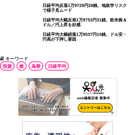
日経平均反落1万9729円28銭、地政学リスク
で様子見ムード
日経平均大幅反発1万9753円31銭、欧米株＆
ドル／円上昇を好感
日経平均大幅続落1万9537円10銭、ドル安・
円高が下押し要因
キーワード
投資
株
為替
日経平均