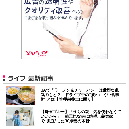
ライフ 最新記事
SAで「ラーメン＆チャーハン」は猛烈な眠
気のもと？ ドライブ中の“疲れにくい食事
術”とは【管理栄養士に聞く】
【帰省ブルー】「うちの親、気を使わなくて
いいから」 能天気な夫に絶望…義実家
で“孤立”した36歳妻の本音