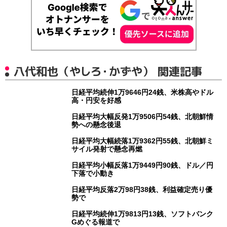
八代和也（やしろ・かずや） 関連記事
日経平均続伸1万9646円24銭、米株高やドル
高・円安を好感
日経平均大幅反発1万9506円54銭、北朝鮮情
勢への懸念後退
日経平均大幅続落1万9362円55銭、北朝鮮ミ
サイル発射で懸念再燃
日経平均小幅反落1万9449円90銭、ドル／円
下落で小動き
日経平均反落2万98円38銭、利益確定売り優
勢で
日経平均続伸1万9813円13銭、ソフトバンク
Gめぐる報道で