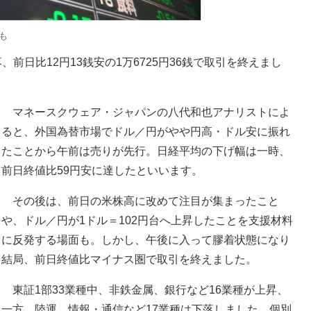
も
前日比12円13銭安の1万6725円36銭で取引を終えまし
マネースクウェア・ジャパンの八代和也アナリストによ
ると、外国為替市場でドル／円がやや円高・ドル安に振れ
たことから午前は売りが先行。日経平均の下げ幅は一時、
前日終値比59円安に達したといいます。
その後は、前日の米株高に改めて注目が集まったこと
や、ドル／円が1ドル＝102円台へ上昇したことを支援材料
に反発する場面も。しかし、午後に入って膠着状態になり
結局、前日終値比マイナス圏で取引を終えました。
東証1部33業種中、非鉄金属、銀行など16業種が上昇、
一方、陸運、情報・通信など17業種は下落しました。個別