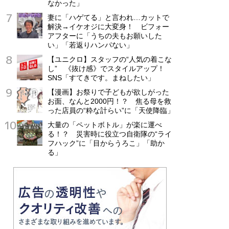
なかった」
妻に「ハゲてる」と言われ…カットで
解決→イケオジに大変身！ ビフォー
アフターに「うちの夫もお願いした
い」「若返りハンパない」
【ユニクロ】スタッフの“人気の着こな
し” 《抜け感》でスタイルアップ！
SNS「すてきです。まねしたい」
【漫画】お祭りで子どもが欲しがった
お面、なんと2000円！？ 焦る母を救
った店員の“粋な計らい”に「天使降臨」
大量の「ペットボトル」が楽に運べ
る！？ 災害時に役立つ自衛隊の“ライ
フハック”に「目からうろこ」「助か
る」