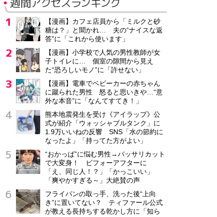
週間アクセスランキング
【漫画】カフェ店員から「ミルクと砂
糖は？」と聞かれ… 夫の“ナイスな返
答”に「これから使います」
【漫画】小学校で人気の男性教師が女
子トイレに… 個室の隙間から見え
た“恐ろしいモノ”に「許せない」
【漫画】電車でベビーカーの赤ちゃん
に蹴られた男性 怒ると思いきや…“意
外な本音”に「なんてすてき！」
熊本地震発生を受け《アイラップ》公
式が紹介「ウォッシャブルタンク」に
1.9万いいねの反響 SNS「水の節約に
なったよ」「持ってた方がよい」
“おかっぱ”に悩む男性→バッサリカット
で大変身！ ビフォーアフターに
「え、同じ人！？」「かっこいい」
「爽やかすぎる～」大絶賛の声
フライパンの取っ手、洗った後“上向
き”に置いてない？ ティファール公式
が教える長持ちする乾かし方に「知ら