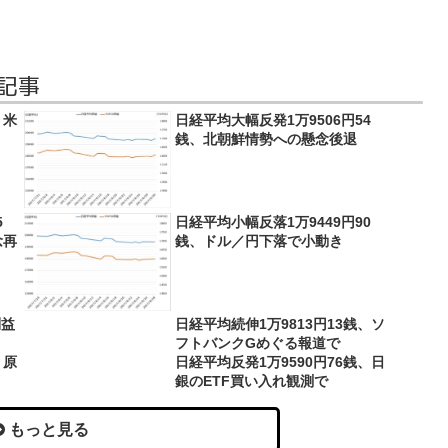
記事
、米
日経平均大幅反発1万9506円54
銭、北朝鮮情勢への懸念後退
5
日経平均小幅反落1万9449円90
念再
銭、ドル／円下落で小動き
利益
日経平均続伸1万9813円13銭、ソ
フトバンクGめぐる報道で
、原
日経平均反発1万9590円76銭、日
銀のETF買い入れ観測で
もっと見る