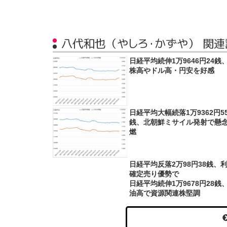
八代和也（やしろ・かずや） 関連
日経平均続伸1万9646円24銭
株高やドル高・円安を好感
日経平均大幅続落1万9362円5
銭、北朝鮮ミサイル発射で懸
燃
日経平均反落2万98円38銭、
確定売り優勢で
日経平均続伸1万9678円28銭
油高で資源関連株堅調