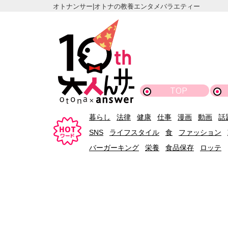
オトナンサー|オトナの教養エンタメバラエティー
TOP
暮らし
法律
健康
仕事
漫画
動画
話
SNS
ライフスタイル
食
ファッション
バーガーキング
栄養
食品保存
ロッテ