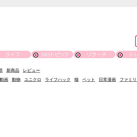
ライフ
SNSトピック
リサーチ
ト
題
新商品
レビュー
動画
動物
ユニクロ
ライフハック
猫
ペット
日常漫画
ファミリ