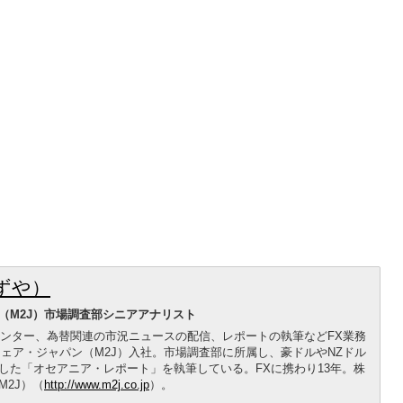
ずや）
（M2J）市場調査部シニアアナリスト
センター、為替関連の市況ニュースの配信、レポートの執筆などFX業務
クウェア・ジャパン（M2J）入社。市場調査部に所属し、豪ドルやNZドル
した「オセアニア・レポート」を執筆している。FXに携わり13年。株
2J）（
http://www.m2j.co.jp
）。