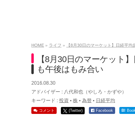
HOME
ライフ
【8月30日のマーケット】日経平均
【8月30日のマーケット】
も午後はもみ合い
2016.08.30
アドバイザー :
八代和也（やしろ・かずや）
キーワード :
投資
•
株
•
為替
•
日経平均
コメント
(Twitter)
Facebook
B!
Boo