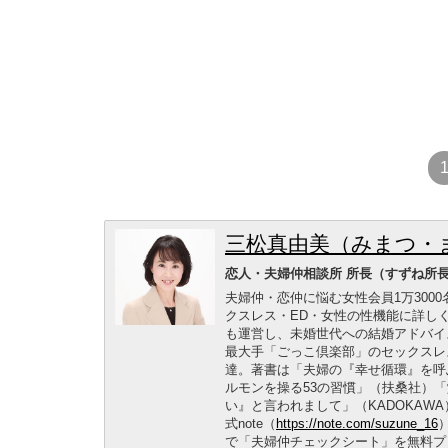
三松真由美（みまつ・
恋人・夫婦仲相談所 所長（すずね所
夫婦仲・恋仲に悩む女性会員1万30
クスレス・ED・女性の性機能に詳し
も運営し、未婚世代への結婚アドバイ
最大手「ごっこ倶楽部」のセックスレ
達。著書は「夫婦の『幸せ循環』を呼
ルモンを操る53の習慣」（扶桑社）「
い』と言われまして」（KADOKAW
式note（
https://note.com/suzune_16
で「夫婦仲チェックシート」を無料プ