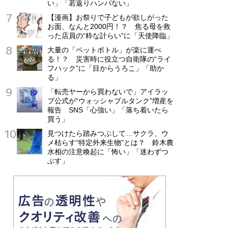
い」「若返りハンパない」
【漫画】お祭りで子どもが欲しがった
お面、なんと2000円！？ 焦る母を救
った店員の“粋な計らい”に「天使降臨」
大量の「ペットボトル」が楽に運べ
る！？ 災害時に役立つ自衛隊の“ライ
フハック”に「目からうろこ」「助か
る」
「転売ヤーから買わないで」アイラッ
プ公式が“ウォッシャブルタンク”増産を
報告 SNS「心強い」「落ち着いたら
買う」
見つけたら踏みつぶして…サクラ、ウ
メ枯らす“特定外来生物”とは？ 鈴木農
水相の注意喚起に「怖い」「迷わずつ
ぶす」