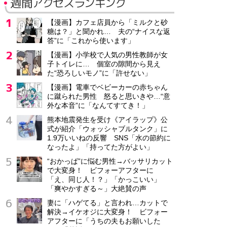
週間アクセスランキング
【漫画】カフェ店員から「ミルクと砂
糖は？」と聞かれ… 夫の“ナイスな返
答”に「これから使います」
【漫画】小学校で人気の男性教師が女
子トイレに… 個室の隙間から見え
た“恐ろしいモノ”に「許せない」
【漫画】電車でベビーカーの赤ちゃん
に蹴られた男性 怒ると思いきや…“意
外な本音”に「なんてすてき！」
熊本地震発生を受け《アイラップ》公
式が紹介「ウォッシャブルタンク」に
1.9万いいねの反響 SNS「水の節約に
なったよ」「持ってた方がよい」
“おかっぱ”に悩む男性→バッサリカット
で大変身！ ビフォーアフターに
「え、同じ人！？」「かっこいい」
「爽やかすぎる～」大絶賛の声
妻に「ハゲてる」と言われ…カットで
解決→イケオジに大変身！ ビフォー
アフターに「うちの夫もお願いした