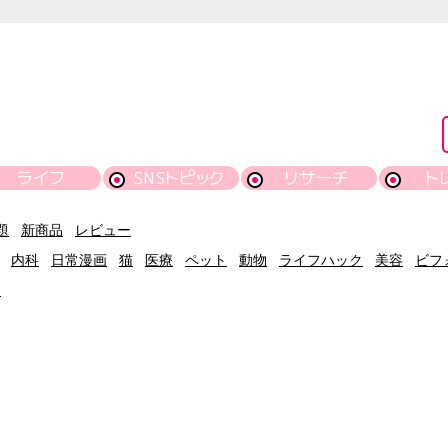
ライフ
SNSトピック
リサーチ
ト
題
新商品
レビュー
内科
日常漫画
猫
医療
ペット
動物
ライフハック
美容
ビフ
ー