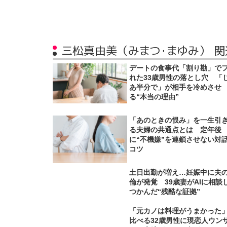
三松真由美（みまつ・まゆみ） 
デートの食事代「割り勘」で
れた33歳男性の落とし穴 「
あ半分で」が相手を冷めさせ
る“本当の理由”
「あのときの恨み」を一生引
る夫婦の共通点とは 定年後
に“不機嫌”を連鎖させない対
コツ
土日出勤が増え…妊娠中に夫
倫が発覚 39歳妻がAIに相談
つかんだ“残酷な証拠”
「元カノは料理がうまかった
比べる32歳男性に現恋人ウン