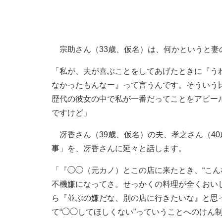
宗助さん（33歳、仮名）は、何かというと妻
「私が、夫が喜ぶことをしてあげたときに『う
なかったもんなー』って言うんです。そういう
歴代の彼女の中で私が一番だってことをアピー
ですけど」
冴香さん（39歳、仮名）の夫、孝之さん（4
事」を、冴香さんに延々と話します。
「『◯◯（元カノ）とこの店に来たとき、“こん
不機嫌になってさ。せっかくの料理が全くおい
ら『並ぶの嫌だな、別の店に行きたいな』と思
て“◯◯してほしくない”っていうことへのけん