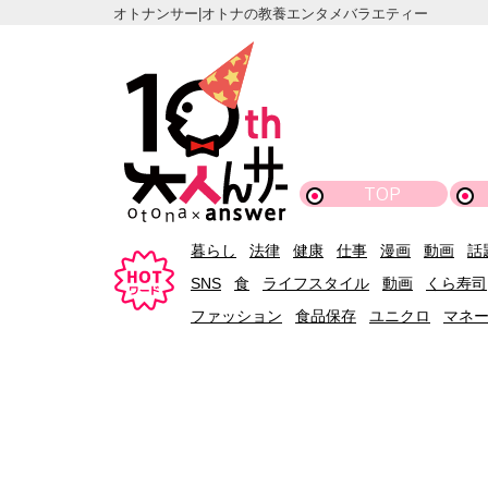
オトナンサー|オトナの教養エンタメバラエティー
TOP
暮らし
法律
健康
仕事
漫画
動画
話
SNS
食
ライフスタイル
動画
くら寿司
ファッション
食品保存
ユニクロ
マネ