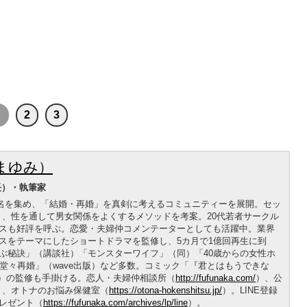
1
2
3
まゆみ）
長）・執筆家
00名を集め、「結婚・再婚」を真剣に考えるコミュニティーを展開。セッ
く、性を通して男女関係をよくするメソッドを考案。20代若者サークル
スも好評を呼ぶ。恋愛・夫婦仲コメンテーターとしても活躍中。業界
スをテーマにしたショートドラマを監修し、5カ月で1億回再生に到
ぶ秘訣」（講談社）「モンスターワイフ」（同）「40歳からの女性ホ
堂々再婚」（wave出版）など多数。コミック「『君とはもうできな
A）の監修も手掛ける。恋人・夫婦仲相談所（
http://fufunaka.com/
）、公
）、オトナのお悩み保健室（
https://otona-hokenshitsu.jp/
）。LINE登録
レゼント（
https://fufunaka.com/archives/lp/line
）。