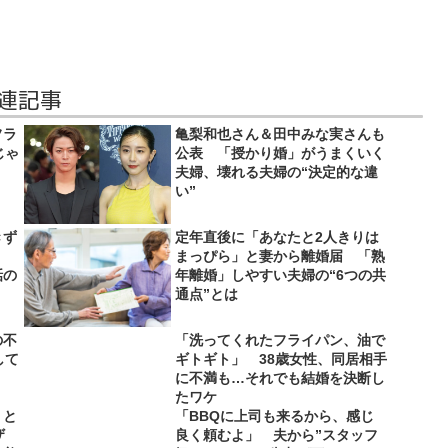
関連記事
フラ
亀梨和也さん＆田中みな実さんも
じゃ
公表 「授かり婚」がうまくいく
夫婦、壊れる夫婦の“決定的な違
い”
きず
定年直後に「あなたと2人きりは
まっぴら」と妻から離婚届 「熟
話の
年離婚」しやすい夫婦の“6つの共
通点”とは
の不
「洗ってくれたフライパン、油で
して
ギトギト」 38歳女性、同居相手
に不満も…それでも結婚を決断し
たワケ
」と
「BBQに上司も来るから、感じ
ザ
良く頼むよ」 夫から”スタッフ