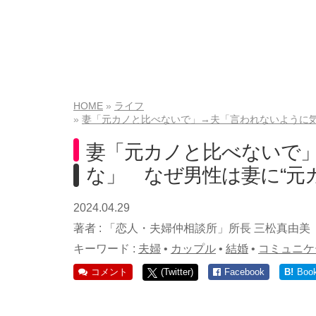
HOME
ライフ
妻「元カノと比べないで」→夫「言われないように気
妻「元カノと比べないで
な」 なぜ男性は妻に“元
2024.04.29
著者 :
「恋人・夫婦仲相談所」所長 三松真由美
キーワード :
夫婦
•
カップル
•
結婚
•
コミュニケ
コメント
(Twitter)
Facebook
B!
Boo