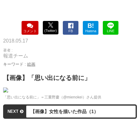
B!
(Twitter)
コメント
FB
Hatena
LINE
2018.05.17
著者 :
報道チーム
キーワード :
絵画
【画像】「思い出になる前に」
「思い出になる前に」＝三重野慶（@mienokei）さん提供
【画像】女性を描いた作品（1）
NEXT