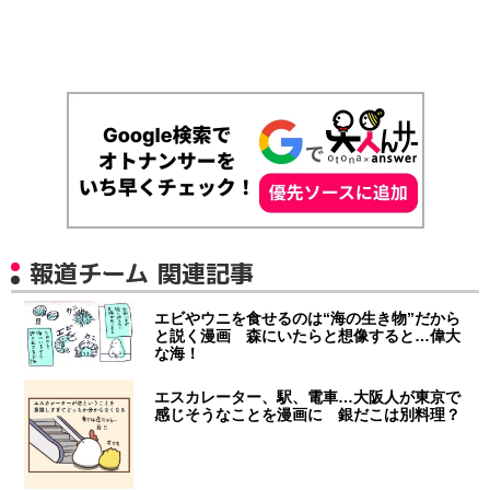
報道チーム 関連記事
エビやウニを食せるのは“海の生き物”だから
と説く漫画 森にいたらと想像すると…偉大
な海！
エスカレーター、駅、電車…大阪人が東京で
感じそうなことを漫画に 銀だこは別料理？