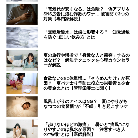
「電気代が安くなる」は危険？ 偽アプリ＆
SNS広告に潜む詐欺のワナ… 被害防ぐ3つの
対策【専門家解説】
「無糖炭酸水」は歯に影響する？ 知覚過敏
を防ぐ“正しい飲み方”とは
夏の旅行や帰省で「身近な人と衝突」するの
はなぜ？ 解決テクニックを心理カウンセラ
ーが解説
食欲ないのに体重増…「そうめんだけ」が原
因？ 夏バテ太り予防に役立つ栄養素＆夕食
の黄金比とは【管理栄養士に聞く】
風呂上がりのアイスはNG？ 夏にやりがち
な“3つの食習慣”が「不眠」引き起こすワケ
「歩けないほどの激痛」 暑いと“痛風”にな
りやすいのは脱水が原因？ 注意すべき人
の“特徴”とは【医師解説】