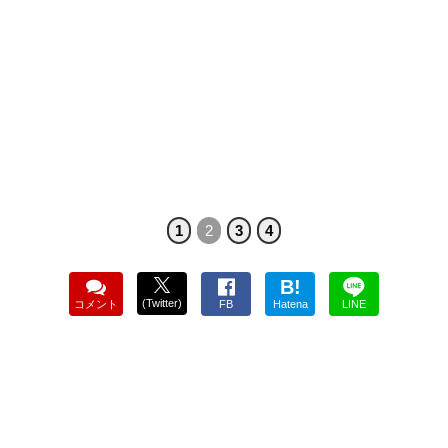
1
2
3
4
B!
(Twitter)
コメント
FB
Hatena
LINE