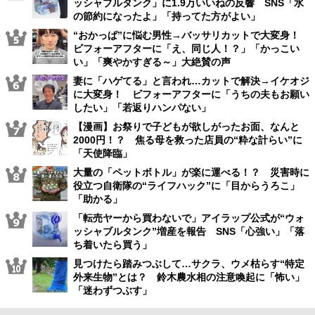
ッシャブルタンク」に1.9万いいねの反響 SNS「水
の節約になったよ」「持ってた方がよい」
“おかっぱ”に悩む男性→バッサリカットで大変身！
ビフォーアフターに「え、同じ人！？」「かっこい
い」「爽やかすぎる～」大絶賛の声
妻に「ハゲてる」と言われ…カットで解決→イケオジ
に大変身！ ビフォーアフターに「うちの夫もお願い
したい」「若返りハンパない」
【漫画】お祭りで子どもが欲しがったお面、なんと
2000円！？ 焦る母を救った店員の“粋な計らい”に
「天使降臨」
大量の「ペットボトル」が楽に運べる！？ 災害時に
役立つ自衛隊の“ライフハック”に「目からうろこ」
「助かる」
「転売ヤーから買わないで」アイラップ公式が“ウォ
ッシャブルタンク”増産を報告 SNS「心強い」「落
ち着いたら買う」
見つけたら踏みつぶして…サクラ、ウメ枯らす“特定
外来生物”とは？ 鈴木農水相の注意喚起に「怖い」
「迷わずつぶす」