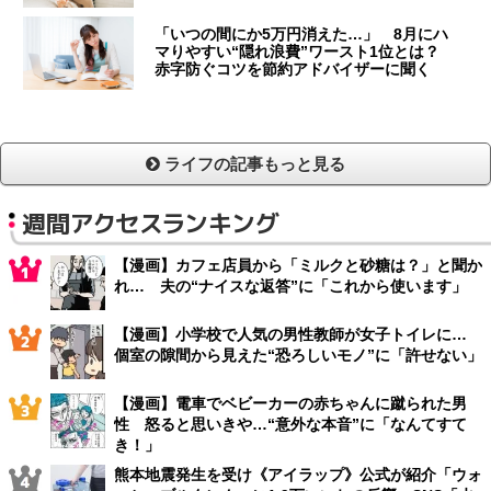
「いつの間にか5万円消えた…」 8月にハ
マりやすい“隠れ浪費”ワースト1位とは？
赤字防ぐコツを節約アドバイザーに聞く
ライフの記事もっと見る
週間アクセスランキング
【漫画】カフェ店員から「ミルクと砂糖は？」と聞か
れ… 夫の“ナイスな返答”に「これから使います」
【漫画】小学校で人気の男性教師が女子トイレに…
個室の隙間から見えた“恐ろしいモノ”に「許せない」
【漫画】電車でベビーカーの赤ちゃんに蹴られた男
性 怒ると思いきや…“意外な本音”に「なんてすて
き！」
熊本地震発生を受け《アイラップ》公式が紹介「ウォ