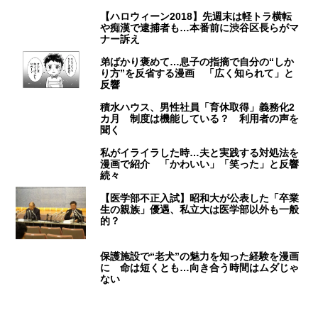
【ハロウィーン2018】先週末は軽トラ横転
や痴漢で逮捕者も…本番前に渋谷区長らがマ
ナー訴え
弟ばかり褒めて…息子の指摘で自分の“しか
り方”を反省する漫画 「広く知られて」と
反響
積水ハウス、男性社員「育休取得」義務化2
カ月 制度は機能している？ 利用者の声を
聞く
私がイライラした時…夫と実践する対処法を
漫画で紹介 「かわいい」「笑った」と反響
続々
【医学部不正入試】昭和大が公表した「卒業
生の親族」優遇、私立大は医学部以外も一般
的？
保護施設で“老犬”の魅力を知った経験を漫画
に 命は短くとも…向き合う時間はムダじゃ
ない