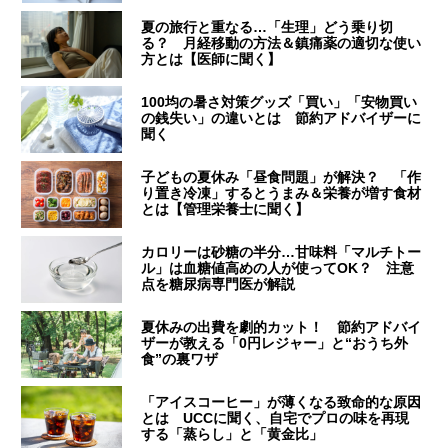
夏の旅行と重なる…「生理」どう乗り切
る？ 月経移動の方法＆鎮痛薬の適切な使い
方とは【医師に聞く】
100均の暑さ対策グッズ「買い」「安物買い
の銭失い」の違いとは 節約アドバイザーに
聞く
子どもの夏休み「昼食問題」が解決？ 「作
り置き冷凍」するとうまみ＆栄養が増す食材
とは【管理栄養士に聞く】
カロリーは砂糖の半分…甘味料「マルチトー
ル」は血糖値高めの人が使ってOK？ 注意
点を糖尿病専門医が解説
夏休みの出費を劇的カット！ 節約アドバイ
ザーが教える「0円レジャー」と“おうち外
食”の裏ワザ
「アイスコーヒー」が薄くなる致命的な原因
とは UCCに聞く、自宅でプロの味を再現
する「蒸らし」と「黄金比」