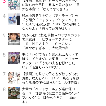
【漫画】電車でベビーカーの赤ちゃん
に蹴られた男性 怒ると思いきや…“意
埼玉県 さいたま市
外な本音”に「なんてすてき！」
アルバイト・パート
熊本地震発生を受け《アイラップ》公
時給1,200円～
式が紹介「ウォッシャブルタンク」に
1.9万いいねの反響 SNS「水の節約に
なったよ」「持ってた方がよい」
“おかっぱ”に悩む男性→バッサリカット
で大変身！ ビフォーアフターに
「え、同じ人！？」「かっこいい」
「爽やかすぎる～」大絶賛の声
妻に「ハゲてる」と言われ…カットで
解決→イケオジに大変身！ ビフォー
アフターに「うちの夫もお願いした
い」「若返りハンパない」
【漫画】お祭りで子どもが欲しがった
お面、なんと2000円！？ 焦る母を救
った店員の“粋な計らい”に「天使降臨」
大量の「ペットボトル」が楽に運べ
る！？ 災害時に役立つ自衛隊の“ライ
フハック”に「目からうろこ」「助か
る」