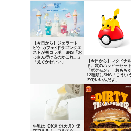
【今日から】ジェラート
ピケ カフェ×ドラゴンクエ
ストが初コラボ SNS「お
っさん行けるのかこれ…」
【今日から】マクドナ
「えぐかわいい」
ド、次のハッピーセッ
「ポケモン」 おもち
12種類にSNS「こうい
のでいいんだよ」
牛乳は《冷凍で1カ月》保
存できる！ マルエツ