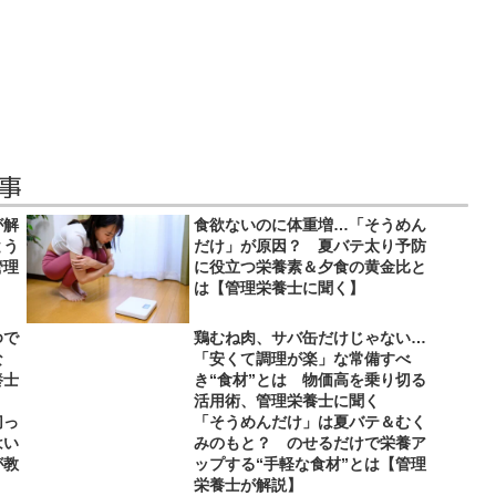
事
が解
食欲ないのに体重増…「そうめん
とう
だけ」が原因？ 夏バテ太り予防
管理
に役立つ栄養素＆夕食の黄金比と
は【管理栄養士に聞く】
ゆで
鶏むね肉、サバ缶だけじゃない…
な
「安くて調理が楽」な常備すべ
養士
き“食材”とは 物価高を乗り切る
活用術、管理栄養士に聞く
切っ
「そうめんだけ」は夏バテ＆むく
はい
みのもと？ のせるだけで栄養ア
が教
ップする“手軽な食材”とは【管理
栄養士が解説】