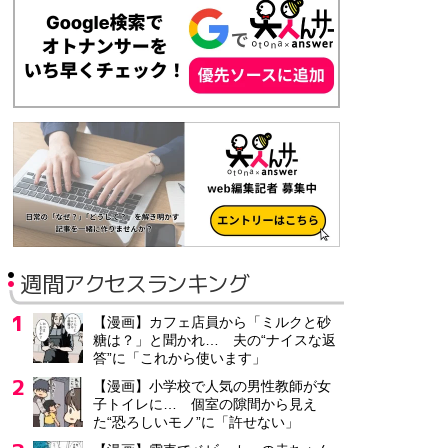
正社員
月給25万円～30万円
IT未経験OKNTTグループ会社営業支援/未経験OK/IT関連営
株式会社パソナ
東京都 千代田区
派遣社員
月給34万9,400円
介護職員・ホームヘルパー/通所/賞与あり
週間アクセスランキング
株式会社陽明
東京都 江戸川区
【漫画】カフェ店員から「ミルクと砂
アルバイト・パート
糖は？」と聞かれ… 夫の“ナイスな返
時給1,250円
答”に「これから使います」
【漫画】小学校で人気の男性教師が女
子トイレに… 個室の隙間から見え
介護職員・ホームヘルパー/日勤/訪問介護
た“恐ろしいモノ”に「許せない」
テルウェル東日本さいたま介護センタ