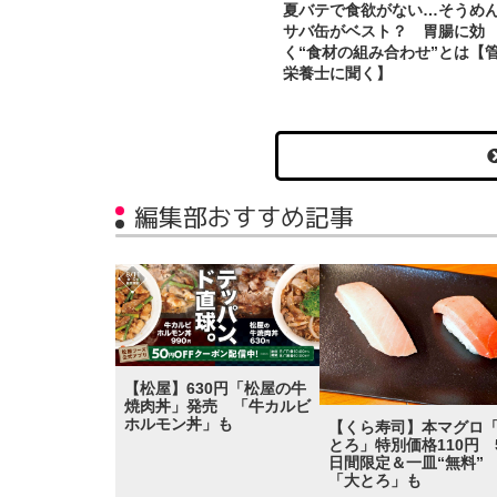
夏バテで食欲がない…そうめ
サバ缶がベスト？ 胃腸に効
く“食材の組み合わせ”とは【
栄養士に聞く】
編集部おすすめ記事
【松屋】630円「松屋の牛
焼肉丼」発売 「牛カルビ
ホルモン丼」も
【くら寿司】本マグロ
とろ」特別価格110円 
日間限定＆一皿“無料
「大とろ」も