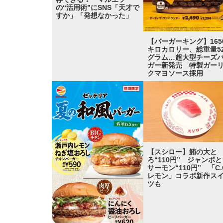
の“活用術”にSNS「天才で
すか」「発想なかった」
【バーガーキング】165
キロカロリー、総重量52
グラム…超大型チーズ
ガー新発売 特製ガー
クマヨソース採用
【スシロー】鮪の大と
ろ“110円” ジャンボ
サーモン“110円” 「C.
レモン」コラボ新作ス
ツも