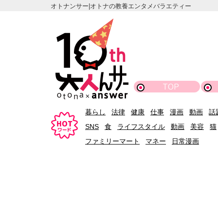
オトナンサー|オトナの教養エンタメバラエティー
TOP
暮らし
法律
健康
仕事
漫画
動画
話
SNS
食
ライフスタイル
動画
美容
猫
ファミリーマート
マネー
日常漫画