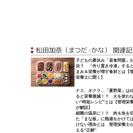
松田加奈（まつだ・かな） 関連記
子どもの夏休み「昼食問題」
決？ 「作り置き冷凍」する
まみ＆栄養が増す食材とは【
栄養士に聞く】
ナス、オクラ…「夏野菜」は
ると栄養激減！？ 火を使わ
い“時短レシピ”とは【管理栄
が解説】
細菌の温床に！？ 肉＆魚を
た「まな板」に熱湯をかけて
けない理由とは 管理栄養士
える“正解”