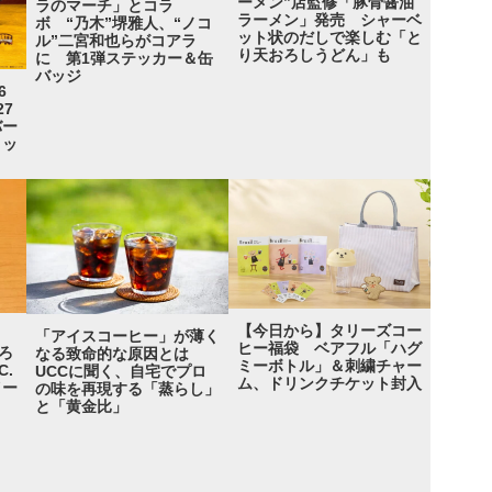
ーメン”店監修「豚骨醤油
ラのマーチ」とコラ
ラーメン」発売 シャーベ
ボ “乃木”堺雅人、“ノコ
ット状のだしで楽しむ「と
ル”二宮和也らがコアラ
り天おろしうどん」も
に 第1弾ステッカー＆缶
バッジ
6
7
バー
リッ
【今日から】タリーズコー
「アイスコーヒー」が薄く
ヒー福袋 ベアフル「ハグ
とろ
なる致命的な原因とは
ミーボトル」＆刺繍チャー
C.
UCCに聞く、自宅でプロ
ム、ドリンクチケット封入
イー
の味を再現する「蒸らし」
と「黄金比」