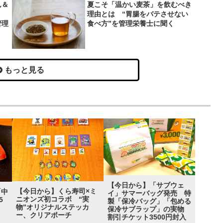
ん＆
夏こそ「温かい麦茶」を飲むべき
理由とは “胃腸をバテさせない
管理
食べ方”を管理栄養士に聞く
もっと見る
【今日から】「サブウェ
【今日から】くら寿司×ミ
「中
イ」サマーバッグ発売 特
ニオンズ初コラボ “実
5
製「保冷バッグ」「包める
物”オリジナルステッカ
”
保冷サブラップ」の実物
ー、クリアポーチ
割引チケット3500円封入