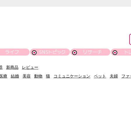
ライフ
SNSトピック
リサーチ
ト
題
新商品
レビュー
医療
結婚
美容
動物
猫
コミュニケーション
ペット
夫婦
ファ