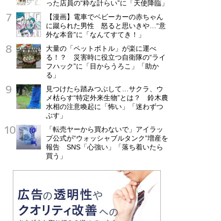
った店員の“粋な計らい”に「天使降臨」
【漫画】電車でベビーカーの赤ちゃん
に蹴られた男性 怒ると思いきや…“意
外な本音”に「なんてすてき！」
大量の「ペットボトル」が楽に運べ
る！？ 災害時に役立つ自衛隊の“ライ
フハック”に「目からうろこ」「助か
る」
見つけたら踏みつぶして…サクラ、ウ
メ枯らす“特定外来生物”とは？ 鈴木農
水相の注意喚起に「怖い」「迷わずつ
ぶす」
「転売ヤーから買わないで」アイラッ
プ公式が“ウォッシャブルタンク”増産を
報告 SNS「心強い」「落ち着いたら
買う」