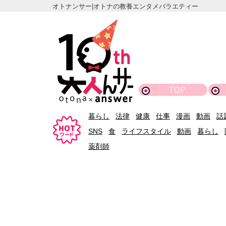
オトナンサー|オトナの教養エンタメバラエティー
TOP
暮らし
法律
健康
仕事
漫画
動画
話
SNS
食
ライフスタイル
動画
暮らし
薬剤師