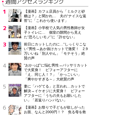
週間アクセスランキング
【漫画】カフェ店員から「ミルクと砂
糖は？」と聞かれ… 夫の“ナイスな返
答”に「これから使います」
【漫画】小学校で人気の男性教師が女
子トイレに… 個室の隙間から見え
た“恐ろしいモノ”に「許せない」
前日にカットしたのに…“しっくりこな
い”男性→あか抜けカットで激変！ 2.9
万いいね「別人やん」「モテそう」絶
賛の声
“おかっぱ”に悩む男性→バッサリカット
で大変身！ ビフォーアフターに
「え、同じ人！？」「かっこいい」
「爽やかすぎる～」大絶賛の声
妻に「ハゲてる」と言われ…カットで
解決→イケオジに大変身！ ビフォー
アフターに「うちの夫もお願いした
い」「若返りハンパない」
【漫画】お祭りで子どもが欲しがった
お面、なんと2000円！？ 焦る母を救