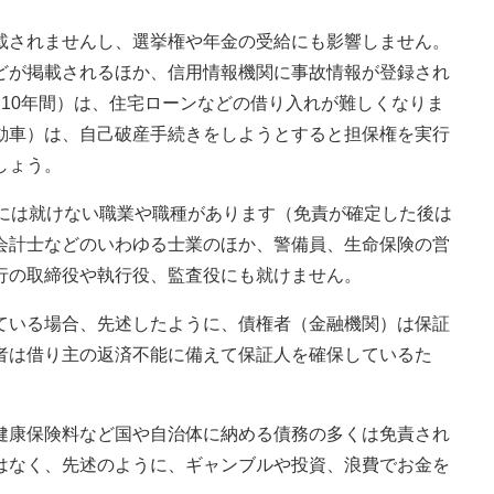
載されませんし、選挙権や年金の受給にも影響しません。
どが掲載されるほか、信用情報機関に事故情報が登録され
10年間）は、住宅ローンなどの借り入れが難しくなりま
動車）は、自己破産手続きをしようとすると担保権を実行
しょう。
）には就けない職業や職種があります（免責が確定した後は
会計士などのいわゆる士業のほか、警備員、生命保険の営
行の取締役や執行役、監査役にも就けません。
ている場合、先述したように、債権者（金融機関）は保証
者は借り主の返済不能に備えて保証人を確保しているた
健康保険料など国や自治体に納める債務の多くは免責され
はなく、先述のように、ギャンブルや投資、浪費でお金を