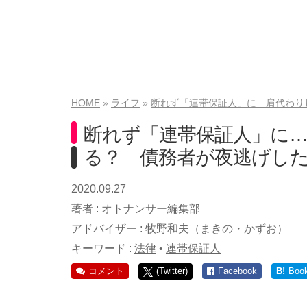
HOME
ライフ
断れず「連帯保証人」に…肩代わり
断れず「連帯保証人」に
る？ 債務者が夜逃げし
2020.09.27
著者 :
オトナンサー編集部
アドバイザー :
牧野和夫（まきの・かずお）
キーワード :
法律
•
連帯保証人
コメント
(Twitter)
Facebook
B!
Boo