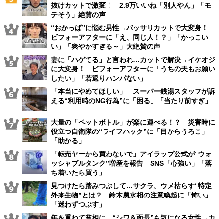
抜けカットで激変！ 2.9万いいね「別人やん」「モ
テそう」絶賛の声
“おかっぱ”に悩む男性→バッサリカットで大変身！
ビフォーアフターに「え、同じ人！？」「かっこい
い」「爽やかすぎる～」大絶賛の声
妻に「ハゲてる」と言われ…カットで解決→イケオジ
に大変身！ ビフォーアフターに「うちの夫もお願い
したい」「若返りハンパない」
「本当にやめてほしい」 スーパー銭湯スタッフが訴
える“利用時のNG行為”に「困る」「当たり前すぎ」
大量の「ペットボトル」が楽に運べる！？ 災害時に
役立つ自衛隊の“ライフハック”に「目からうろこ」
「助かる」
「転売ヤーから買わないで」アイラップ公式が“ウォ
ッシャブルタンク”増産を報告 SNS「心強い」「落
ち着いたら買う」
見つけたら踏みつぶして…サクラ、ウメ枯らす“特定
外来生物”とは？ 鈴木農水相の注意喚起に「怖い」
「迷わずつぶす」
年を重ねて貧相に…“シワ＆面長”も気になる女性→カ