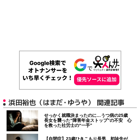
浜田裕也（はまだ・ゆうや） 関連記事
せっかく就職決まったのに…うつ病の25歳
長女を襲った“障害年金ストップ”の不安 心
を救った社労士の“一手”
【自閉症】23歳ひきこもり長男、初診先が