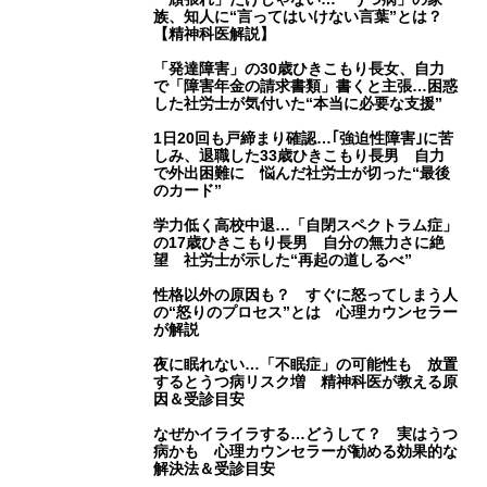
族、知人に“言ってはいけない言葉”とは？
【精神科医解説】
「発達障害」の30歳ひきこもり長女、自力
で「障害年金の請求書類」書くと主張…困惑
した社労士が気付いた“本当に必要な支援”
1日20回も戸締まり確認…｢強迫性障害｣に苦
しみ、退職した33歳ひきこもり長男 自力
で外出困難に 悩んだ社労士が切った“最後
のカード”
学力低く高校中退…「自閉スペクトラム症」
の17歳ひきこもり長男 自分の無力さに絶
望 社労士が示した“再起の道しるべ”
性格以外の原因も？ すぐに怒ってしまう人
の“怒りのプロセス”とは 心理カウンセラー
が解説
夜に眠れない…「不眠症」の可能性も 放置
するとうつ病リスク増 精神科医が教える原
因＆受診目安
なぜかイライラする…どうして？ 実はうつ
病かも 心理カウンセラーが勧める効果的な
解決法＆受診目安