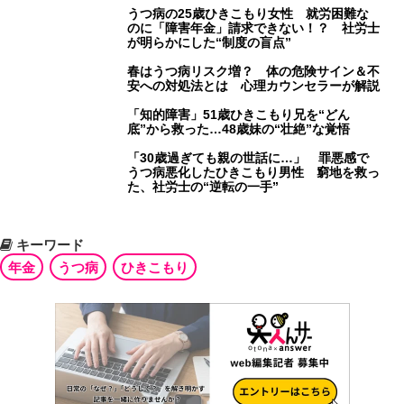
うつ病の25歳ひきこもり女性 就労困難な
のに「障害年金」請求できない！？ 社労士
が明らかにした“制度の盲点”
春はうつ病リスク増？ 体の危険サイン＆不
安への対処法とは 心理カウンセラーが解説
「知的障害」51歳ひきこもり兄を“どん
底”から救った…48歳妹の“壮絶”な覚悟
「30歳過ぎても親の世話に…」 罪悪感で
うつ病悪化したひきこもり男性 窮地を救っ
た、社労士の“逆転の一手”
キーワード
年金
うつ病
ひきこもり