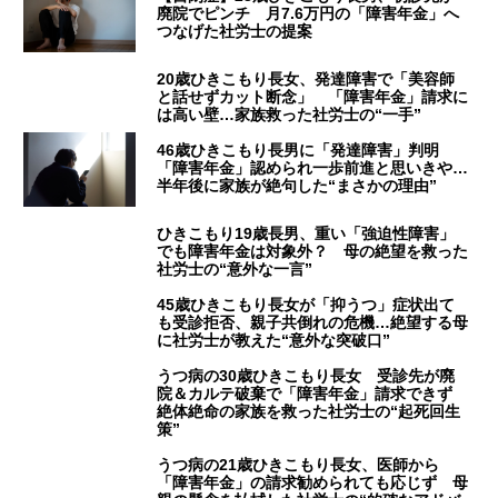
廃院でピンチ 月7.6万円の「障害年金」へ
つなげた社労士の提案
20歳ひきこもり長女、発達障害で「美容師
と話せずカット断念」 「障害年金」請求に
は高い壁…家族救った社労士の“一手”
46歳ひきこもり長男に「発達障害」判明
「障害年金」認められ一歩前進と思いきや…
半年後に家族が絶句した“まさかの理由”
ひきこもり19歳長男、重い「強迫性障害」
でも障害年金は対象外？ 母の絶望を救った
社労士の“意外な一言”
45歳ひきこもり長女が「抑うつ」症状出て
も受診拒否、親子共倒れの危機…絶望する母
に社労士が教えた“意外な突破口”
うつ病の30歳ひきこもり長女 受診先が廃
院＆カルテ破棄で「障害年金」請求できず
絶体絶命の家族を救った社労士の“起死回生
策”
うつ病の21歳ひきこもり長女、医師から
「障害年金」の請求勧められても応じず 母