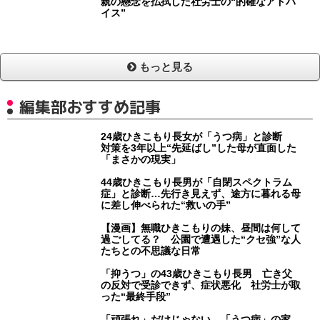
親の懸念を払拭した社労士の“的確なアドバ
イス”
もっと見る
編集部おすすめ記事
24歳ひきこもり長女が「うつ病」と診断
対策を3年以上“先延ばし”した母が直面した
「まさかの現実」
44歳ひきこもり長男が「自閉スペクトラム
症」と診断…先行き見えず、途方に暮れる母
に差し伸べられた“救いの手”
【漫画】無職ひきこもりの妹、昼間は何して
過ごしてる？ 公園で遭遇した“クセ強”な人
たちとの不思議な日常
「抑うつ」の43歳ひきこもり長男 亡き父
の反対で受診できず、症状悪化 社労士が取
った“最終手段”
「頑張れ」だけじゃない…「うつ病」の家