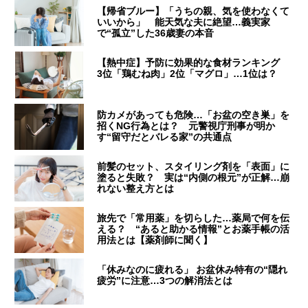
【帰省ブルー】「うちの親、気を使わなくて
いいから」 能天気な夫に絶望…義実家
で“孤立”した36歳妻の本音
【熱中症】予防に効果的な食材ランキング
3位「鶏むね肉」2位「マグロ」…1位は？
防カメがあっても危険…「お盆の空き巣」を
招くNG行為とは？ 元警視庁刑事が明か
す“留守だとバレる家”の共通点
前髪のセット、スタイリング剤を「表面」に
塗ると失敗？ 実は“内側の根元”が正解…崩
れない整え方とは
旅先で「常用薬」を切らした…薬局で何を伝
える？ “あると助かる情報”とお薬手帳の活
用法とは【薬剤師に聞く】
「休みなのに疲れる」 お盆休み特有の“隠れ
疲労”に注意…3つの解消法とは