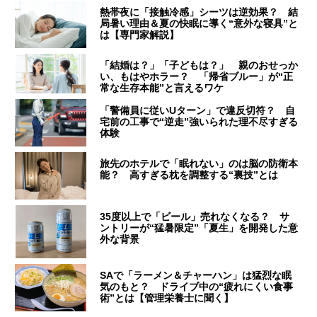
熱帯夜に「接触冷感」シーツは逆効果？ 結
局暑い理由＆夏の快眠に導く“意外な寝具”と
は【専門家解説】
「結婚は？」「子どもは？」 親のおせっか
い、もはやホラー？ 「帰省ブルー」が“正
常な生存本能”と言えるワケ
「警備員に従いUターン」で違反切符？ 自
宅前の工事で“逆走”強いられた理不尽すぎる
体験
旅先のホテルで「眠れない」のは脳の防衛本
能？ 高すぎる枕を調整する“裏技”とは
35度以上で「ビール」売れなくなる？ サ
ントリーが“猛暑限定”「夏生」を開発した意
外な背景
SAで「ラーメン＆チャーハン」は猛烈な眠
気のもと？ ドライブ中の“疲れにくい食事
術”とは【管理栄養士に聞く】