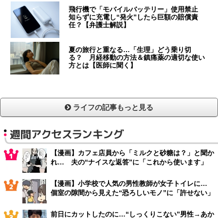
飛行機で「モバイルバッテリー」使用禁止
知らずに充電し“発火”したら巨額の賠償責
任？【弁護士解説】
夏の旅行と重なる…「生理」どう乗り切
る？ 月経移動の方法＆鎮痛薬の適切な使い
方とは【医師に聞く】
ライフの記事もっと見る
週間アクセスランキング
【漫画】カフェ店員から「ミルクと砂糖は？」と聞か
れ… 夫の“ナイスな返答”に「これから使います」
【漫画】小学校で人気の男性教師が女子トイレに…
個室の隙間から見えた“恐ろしいモノ”に「許せない」
前日にカットしたのに…“しっくりこない”男性→あか