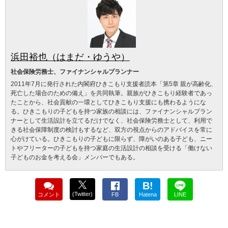
浜田裕也（はまだ・ゆうや）
社会保険労務士、ファイナンシャルプランナー
2011年7月に発行された内閣府ひきこもり支援者読本「第5章 親が高齢化、
死亡した場合のための備え」を共同執筆。親族がひきこもり経験者であっ
たことから、社会貢献の一環としてひきこもり支援にも携わるようにな
る。ひきこもりの子どもを持つ家族の相談には、ファイナンシャルプラン
ナーとして生活設計を立てるだけでなく、社会保険労務士として、利用で
きる社会保障制度の検討もするなど、双方の視点からのアドバイスを常に
心がけている。ひきこもりの子どもに限らず、障がいのある子ども、ニー
トやフリーターの子どもを持つ家庭の生活設計の相談を受ける「働けない
子どものお金を考える会」メンバーでもある。
B!
(Twitter)
コメント
FB
Hatena
LINE