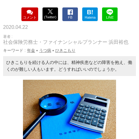
B!
(Twitter)
コメント
FB
Hatena
LINE
2020.04.22
著者 :
社会保険労務士・ファイナンシャルプランナー 浜田裕也
キーワード :
年金
•
うつ病
•
ひきこもり
ひきこもりを続ける人の中には、精神疾患などの障害を抱え、働
くのが難しい人もいます。どうすればいいのでしょうか。