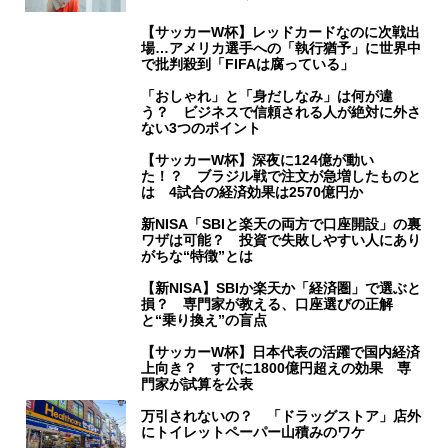
【サッカーW杯】レッドカードなのに次戦出
場…アメリカ選手への「執行猶予」に世界中
で批判殺到「FIFAは腐っている」
「おしゃれ」と「身だしなみ」は何が違
う？ ビジネスで信頼される人が絶対に外さ
ない3つのポイント
【サッカーW杯】深夜に124億が動い
た！？ ブラジル戦で注文が急増したものと
は 4試合の経済効果は2570億円か
新NISA「SBIと楽天の両方で口座開設」の裏
ワザは可能？ 投資で失敗しやすい人にあり
がちな“特徴”とは
【新NISA】SBIか楽天か「経済圏」で選ぶと
損？ 専門家が教える、口座選びの正解
と“乗り換え”の盲点
【サッカーW杯】日本代表の活躍で国内経済
上向き？ すでに1800億円超えの効果 専
門家が試算を公表
万引されないの？ 「ドラッグストア」店外
にトイレットペーパー山積みのワケ