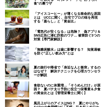
食”の裏ワザ
「アイスコーヒー」が薄くなる致命的な原因
とは UCCに聞く、自宅でプロの味を再現
する「蒸らし」と「黄金比」
「電気代が安くなる」は危険？ 偽アプリ＆
SNS広告に潜む詐欺のワナ… 被害防ぐ3つの
対策【専門家解説】
「無糖炭酸水」は歯に影響する？ 知覚過敏
を防ぐ“正しい飲み方”とは
夏の旅行や帰省で「身近な人と衝突」するの
はなぜ？ 解決テクニックを心理カウンセラ
ーが解説
食欲ないのに体重増…「そうめんだけ」が原
因？ 夏バテ太り予防に役立つ栄養素＆夕食
の黄金比とは【管理栄養士に聞く】
風呂上がりのアイスはNG？ 夏にやりがち