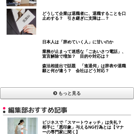
どうして企業は退職者に、退職することを口
止めする？ 引き継ぎに支障は…？
日本人は「辞めていく人」に甘いのか
業務が止まって迷惑な「ごあいさつ電話」、
宣言解除で増加？ 目的や対応は？
森法相提出で話題 「進退伺」は辞表や退職
願と何が違う？ 会社はどう対応？
もっと見る
編集部おすすめ記事
ビジネスで「スマートウォッチ」は失礼？
相手に「悪印象」与えるNG行為とは【マナ
ーの専門家に聞く】