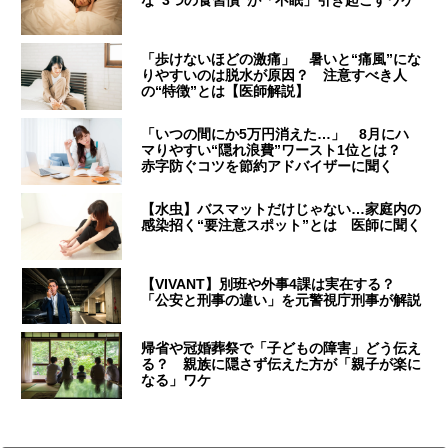
な“3つの食習慣”が「不眠」引き起こすワケ
「歩けないほどの激痛」 暑いと“痛風”にな
りやすいのは脱水が原因？ 注意すべき人
の“特徴”とは【医師解説】
「いつの間にか5万円消えた…」 8月にハ
マりやすい“隠れ浪費”ワースト1位とは？
赤字防ぐコツを節約アドバイザーに聞く
【水虫】バスマットだけじゃない…家庭内の
感染招く“要注意スポット”とは 医師に聞く
【VIVANT】別班や外事4課は実在する？
「公安と刑事の違い」を元警視庁刑事が解説
帰省や冠婚葬祭で「子どもの障害」どう伝え
る？ 親族に隠さず伝えた方が「親子が楽に
なる」ワケ