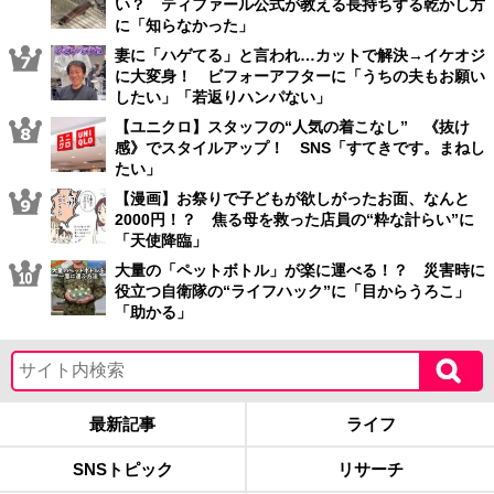
い？ ティファール公式が教える長持ちする乾かし方
に「知らなかった」
妻に「ハゲてる」と言われ…カットで解決→イケオジ
に大変身！ ビフォーアフターに「うちの夫もお願い
したい」「若返りハンパない」
【ユニクロ】スタッフの“人気の着こなし” 《抜け
感》でスタイルアップ！ SNS「すてきです。まねし
たい」
【漫画】お祭りで子どもが欲しがったお面、なんと
2000円！？ 焦る母を救った店員の“粋な計らい”に
「天使降臨」
大量の「ペットボトル」が楽に運べる！？ 災害時に
役立つ自衛隊の“ライフハック”に「目からうろこ」
「助かる」
最新記事
ライフ
SNSトピック
リサーチ