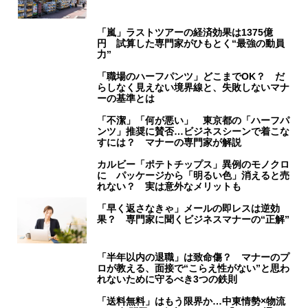
「嵐」ラストツアーの経済効果は1375億
円 試算した専門家がひもとく“最強の動員
力”
「職場のハーフパンツ」どこまでOK？ だ
らしなく見えない境界線と、失敗しないマナ
ーの基準とは
「不潔」「何が悪い」 東京都の「ハーフパ
ンツ」推奨に賛否…ビジネスシーンで着こな
すには？ マナーの専門家が解説
カルビー「ポテトチップス」異例のモノクロ
に パッケージから「明るい色」消えると売
れない？ 実は意外なメリットも
「早く返さなきゃ」メールの即レスは逆効
果？ 専門家に聞くビジネスマナーの“正解”
「半年以内の退職」は致命傷？ マナーのプ
ロが教える、面接で“こらえ性がない”と思わ
れないために守るべき3つの鉄則
「送料無料」はもう限界か…中東情勢×物流