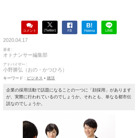
B!
(Twitter)
コメント
FB
Hatena
LINE
2020.04.17
著者 :
オトナンサー編集部
アドバイザー :
小野勝弘（おの・かつひろ）
キーワード :
ビジネス
•
就活
企業の採用活動で話題になることの一つに「顔採用」があります
が、実際に行われているのでしょうか。それとも、単なる都市伝
説なのでしょうか。