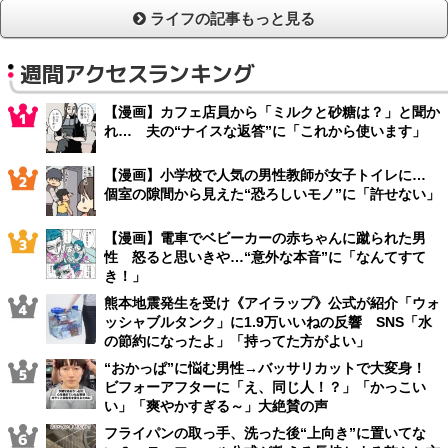
ライフの記事もっと見る
週間アクセスランキング
【漫画】カフェ店員から「ミルクと砂糖は？」と聞か
れ… 夫の“ナイスな返答”に「これから使います」
【漫画】小学校で人気の男性教師が女子トイレに…
個室の隙間から見えた“恐ろしいモノ”に「許せない」
【漫画】電車でベビーカーの赤ちゃんに蹴られた男
性 怒ると思いきや…“意外な本音”に「なんてすて
き！」
熊本地震発生を受け《アイラップ》公式が紹介「ウォ
ッシャブルタンク」に1.9万いいねの反響 SNS「水
の節約になったよ」「持ってた方がよい」
“おかっぱ”に悩む男性→バッサリカットで大変身！
ビフォーアフターに「え、同じ人！？」「かっこい
い」「爽やかすぎる～」大絶賛の声
フライパンの取っ手、洗った後“上向き”に置いてな