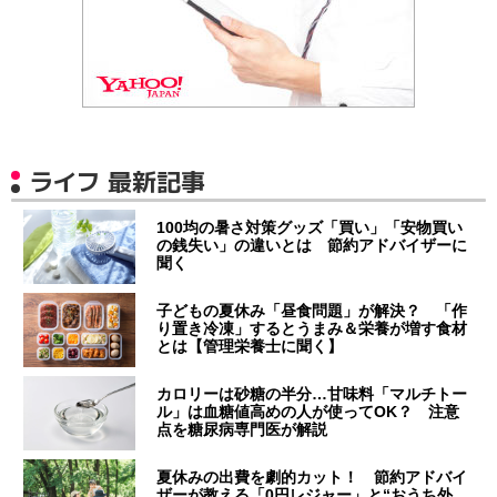
ライフ 最新記事
100均の暑さ対策グッズ「買い」「安物買い
の銭失い」の違いとは 節約アドバイザーに
聞く
子どもの夏休み「昼食問題」が解決？ 「作
り置き冷凍」するとうまみ＆栄養が増す食材
とは【管理栄養士に聞く】
カロリーは砂糖の半分…甘味料「マルチトー
ル」は血糖値高めの人が使ってOK？ 注意
点を糖尿病専門医が解説
夏休みの出費を劇的カット！ 節約アドバイ
ザーが教える「0円レジャー」と“おうち外