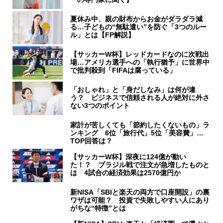
夏休み中、親の財布からお金がダラダラ減
る…子どもの“無駄遣い”を防ぐ「3つのルー
ル」とは【FP解説】
【サッカーW杯】レッドカードなのに次戦出
場…アメリカ選手への「執行猶予」に世界中
で批判殺到「FIFAは腐っている」
「おしゃれ」と「身だしなみ」は何が違
う？ ビジネスで信頼される人が絶対に外さ
ない3つのポイント
家計が苦しくても「節約したくないもの」ラ
ンキング 6位「旅行代」5位「美容費」…
TOP回答は？
【サッカーW杯】深夜に124億が動い
た！？ ブラジル戦で注文が急増したものと
は 4試合の経済効果は2570億円か
新NISA「SBIと楽天の両方で口座開設」の裏
ワザは可能？ 投資で失敗しやすい人にあり
がちな“特徴”とは