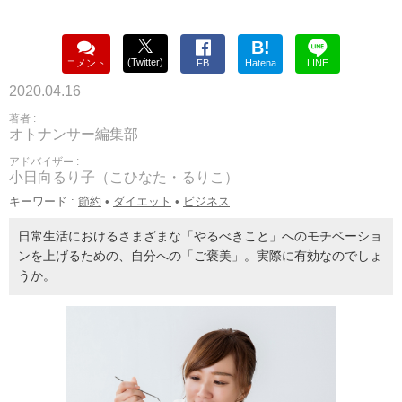
B!
(Twitter)
コメント
FB
Hatena
LINE
2020.04.16
著者 :
オトナンサー編集部
アドバイザー :
小日向るり子（こひなた・るりこ）
キーワード :
節約
•
ダイエット
•
ビジネス
日常生活におけるさまざまな「やるべきこと」へのモチベーショ
ンを上げるための、自分への「ご褒美」。実際に有効なのでしょ
うか。