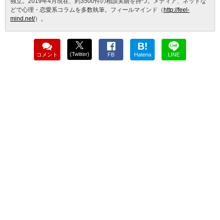
独立。2019年4月現在、約3500件の相談実績を持つ。メディア、ネットな
どで心理・恋愛系コラムを多数執筆。フィールマインド（
http://feel-
mind.net/
）。
B!
(Twitter)
コメント
FB
Hatena
LINE