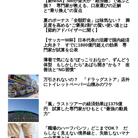
【新NISA】SBIか楽天か「経済圏」で選ぶと
損？ 専門家が教える、口座選びの正解
と“乗り換え”の盲点
夏のボーナス「全額貯金」は味気ない？ 満
足度を高める“ご褒美2割”の賢い使い道とは
【節約アドバイザーに聞く】
【サッカーW杯】日本代表の活躍で国内経済
上向き？ すでに1800億円超えの効果 専
門家が試算を公表
薄着で気になる“ぽっこりおなか”、ずんどう
体型 もしかしたら“あばら開き”かも？ 改
善法と“NG習慣”
万引されないの？ 「ドラッグストア」店外
にトイレットペーパー山積みのワケ
「嵐」ラストツアーの経済効果は1375億
円 試算した専門家がひもとく“最強の動員
力”
「職場のハーフパンツ」どこまでOK？ だ
らしなく見えない境界線と、失敗しないマナ