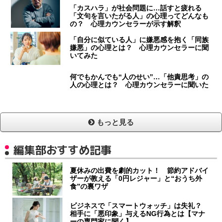
「カスハラ」が社会問題に…話すと疲れる
「文句を言いたがる人」の心理ってどんなも
の？ 心理カウンセラーが示す解釈
「自分に似ている人」に嫌悪感を抱く「同族
嫌悪」の心理とは？ 心理カウンセラーに聞
いてみた
何でもかんでも“人のせい”…「他責思考」の
人の心理とは？ 心理カウンセラーに聞いた
もっと見る
編集部おすすめ記事
夏休みの出費を劇的カット！ 節約アドバイ
ザーが教える「0円レジャー」と“おうち外
食”の裏ワザ
ビジネスで「スマートウォッチ」は失礼？
相手に「悪印象」与えるNG行為とは【マナ
ーの専門家に聞く】