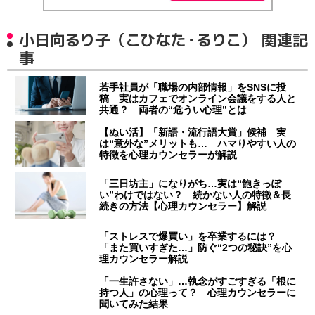
小日向るり子（こひなた・るりこ） 関連記
事
若手社員が「職場の内部情報」をSNSに投
稿 実はカフェでオンライン会議をする人と
共通？ 両者の“危うい心理”とは
【ぬい活】「新語・流行語大賞」候補 実
は“意外な”メリットも… ハマりやすい人の
特徴を心理カウンセラーが解説
「三日坊主」になりがち…実は“飽きっぽ
い”わけではない？ 続かない人の特徴＆長
続きの方法【心理カウンセラー】解説
「ストレスで爆買い」を卒業するには？
「また買いすぎた…」防ぐ“2つの秘訣”を心
理カウンセラー解説
「一生許さない」…執念がすごすぎる「根に
持つ人」の心理って？ 心理カウンセラーに
聞いてみた結果