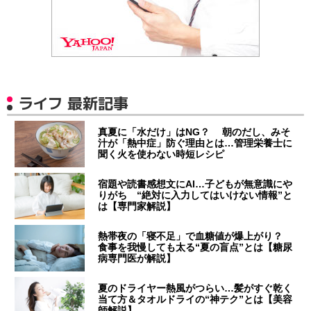
ライフ 最新記事
真夏に「水だけ」はNG？ 朝のだし、みそ
汁が「熱中症」防ぐ理由とは…管理栄養士に
聞く火を使わない時短レシピ
宿題や読書感想文にAI…子どもが無意識にや
りがち “絶対に入力してはいけない情報”と
は【専門家解説】
熱帯夜の「寝不足」で血糖値が爆上がり？
食事を我慢しても太る“夏の盲点”とは【糖尿
病専門医が解説】
夏のドライヤー熱風がつらい…髪がすぐ乾く
当て方＆タオルドライの“神テク”とは【美容
師解説】