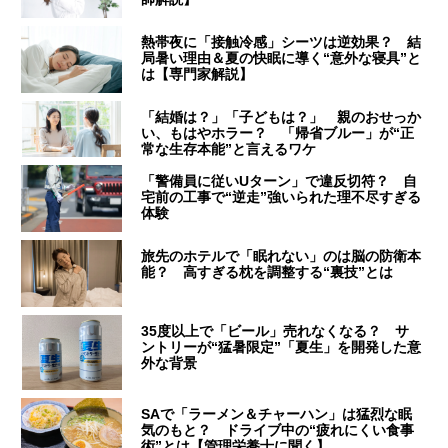
熱帯夜に「接触冷感」シーツは逆効果？ 結
局暑い理由＆夏の快眠に導く“意外な寝具”と
は【専門家解説】
「結婚は？」「子どもは？」 親のおせっか
い、もはやホラー？ 「帰省ブルー」が“正
常な生存本能”と言えるワケ
「警備員に従いUターン」で違反切符？ 自
宅前の工事で“逆走”強いられた理不尽すぎる
体験
旅先のホテルで「眠れない」のは脳の防衛本
能？ 高すぎる枕を調整する“裏技”とは
35度以上で「ビール」売れなくなる？ サ
ントリーが“猛暑限定”「夏生」を開発した意
外な背景
SAで「ラーメン＆チャーハン」は猛烈な眠
気のもと？ ドライブ中の“疲れにくい食事
術”とは【管理栄養士に聞く】