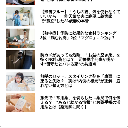
【帰省ブルー】「うちの親、気を使わなくて
いいから」 能天気な夫に絶望…義実家
で“孤立”した36歳妻の本音
【熱中症】予防に効果的な食材ランキング
3位「鶏むね肉」2位「マグロ」…1位は？
防カメがあっても危険…「お盆の空き巣」を
招くNG行為とは？ 元警視庁刑事が明か
す“留守だとバレる家”の共通点
前髪のセット、スタイリング剤を「表面」に
塗ると失敗？ 実は“内側の根元”が正解…崩
れない整え方とは
旅先で「常用薬」を切らした…薬局で何を伝
える？ “あると助かる情報”とお薬手帳の活
用法とは【薬剤師に聞く】