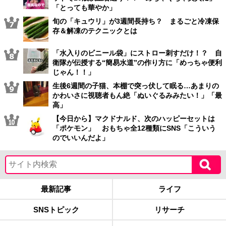
「とっても華やか」
旬の「キュウリ」が3週間長持ち？ まるごと冷凍保
存＆解凍のテクニックとは
「水入りのビニール袋」にストロー刺すだけ！？ 自
衛隊が伝授する“簡易水道”の作り方に「めっちゃ便利
じゃん！！」
生後6週間の子猫、本棚で突っ伏して眠る…あまりの
かわいさに視聴者もん絶「ぬいぐるみみたい！」「最
高」
【今日から】マクドナルド、次のハッピーセットは
「ポケモン」 おもちゃ全12種類にSNS「こういう
のでいいんだよ」
最新記事
ライフ
SNSトピック
リサーチ