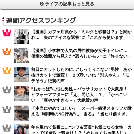
ライフの記事もっと見る
週間アクセスランキング
【漫画】カフェ店員から「ミルクと砂糖は？」と聞か
れ… 夫の“ナイスな返答”に「これから使います」
【漫画】小学校で人気の男性教師が女子トイレに…
個室の隙間から見えた“恐ろしいモノ”に「許せない」
前日にカットしたのに…“しっくりこない”男性→あか
抜けカットで激変！ 2.9万いいね「別人やん」「モ
テそう」絶賛の声
“おかっぱ”に悩む男性→バッサリカットで大変身！
ビフォーアフターに「え、同じ人！？」「かっこい
い」「爽やかすぎる～」大絶賛の声
「本当にやめてほしい」 スーパー銭湯スタッフが訴
える“利用時のNG行為”に「困る」「当たり前すぎ」
年を重ねて貧相に…“シワ＆面長”も気になる女性→カ
ットで10歳以上若返り！？「めちゃくちゃ美人に」