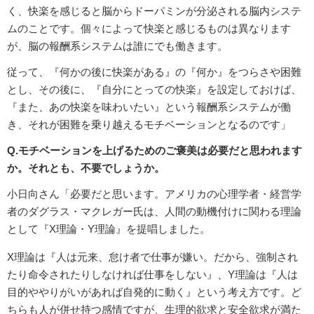
く、快楽を感じると脳からドーパミンが分泌される脳内システ
ムのことです。個々によって快楽と感じるものは異なります
が、脳の報酬系システムは誰にでも働きます。
従って、『何かの後に快楽がある』の『何か』をつらさや困難
とし、その後に、『自分にとっての快楽』を設定しておけば、
『また、あの快楽を味わいたい』という報酬系システムが働
き、それが困難を乗り越えるモチベーションとなるのです」
Q.モチベーションを上げるためのご褒美は必要だと思われます
か。それとも、不要でしょうか。
小日向さん「必要だと思います。アメリカの心理学者・経営学
者のダグラス・マクレガー氏は、人間の動機付けに関わる理論
として『X理論・Y理論』を提唱しました。
X理論は『人は元来、怠け者で仕事が嫌い。だから、強制され
たり命令されたりしなければ仕事をしない』、Y理論は『人は
目的ややりがいがあれば自発的に動く』という考え方です。ど
ちらも人が併せ持つ感情ですが、生理的欲求と安全欲求が満た