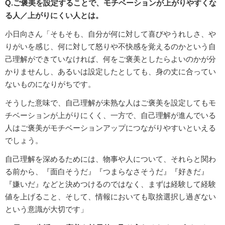
Q.ご褒美を設定することで、モチベーションが上がりやすくな
る人／上がりにくい人とは。
小日向さん「そもそも、自分が何に対して喜びやうれしさ、や
りがいを感じ、何に対して怒りや不快感を覚えるのかという自
己理解ができていなければ、何をご褒美としたらよいのかが分
かりませんし、あるいは設定したとしても、身の丈に合ってい
ないものになりがちです。
そうした意味で、自己理解が未熟な人はご褒美を設定してもモ
チベーションが上がりにくく、一方で、自己理解が進んでいる
人はご褒美がモチベーションアップにつながりやすいといえる
でしょう。
自己理解を深めるためには、物事や人について、それらと関わ
る前から、『面白そうだ』『つまらなさそうだ』『好きだ』
『嫌いだ』などと決めつけるのではなく、まずは経験して経験
値を上げること、そして、情報においても取捨選択し過ぎない
という意識が大切です」