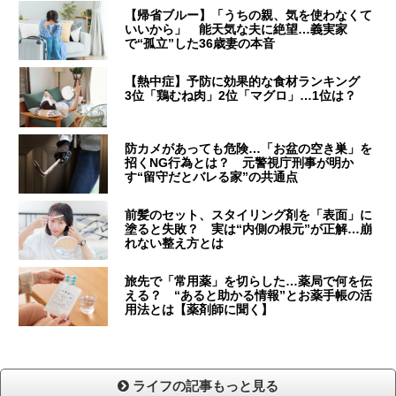
【帰省ブルー】「うちの親、気を使わなくて
いいから」 能天気な夫に絶望…義実家
で“孤立”した36歳妻の本音
【熱中症】予防に効果的な食材ランキング
3位「鶏むね肉」2位「マグロ」…1位は？
防カメがあっても危険…「お盆の空き巣」を
招くNG行為とは？ 元警視庁刑事が明か
す“留守だとバレる家”の共通点
前髪のセット、スタイリング剤を「表面」に
塗ると失敗？ 実は“内側の根元”が正解…崩
れない整え方とは
旅先で「常用薬」を切らした…薬局で何を伝
える？ “あると助かる情報”とお薬手帳の活
用法とは【薬剤師に聞く】
ライフの記事もっと見る