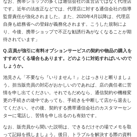
なお、携帯ショップの多くは通信会社の直営店ではなく代理店
です。近年の法改正などでは、代理店に対する通信会社の指導
監督責任が強化されました。また、2020年4月以降は、代理店
自身も総務省への登録が義務化されます。こうした規制によ
り、今後、携帯ショップで不正な勧誘行為がなくなることが期
待されています」
Q.店員が強引に有料オプションサービスの契約や物品の購入を
すすめてくる場合もあります。どのように対処すればいいので
しょうか。
池見さん「不要なら『いりません！』とはっきりと断りましょ
う。担当販売員の対応がおかしいのであれば、店の責任者に苦
情を申し出てください。それでもだめなら、通信契約や機種変
更の手続きの途中であっても、手続きを中断して店から退去し
てください。その後、契約する携帯通信会社のカスタマーセン
ターに電話し、苦情を申し出るのも有効です。
なお、販売員から聞いた説明は、できるだけその場でメモを取
って記録を残しましょう。後日、トラブルを解決する際の資料