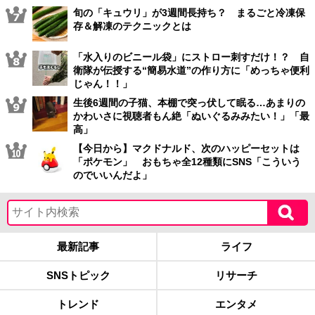
旬の「キュウリ」が3週間長持ち？ まるごと冷凍保
存＆解凍のテクニックとは
「水入りのビニール袋」にストロー刺すだけ！？ 自
衛隊が伝授する“簡易水道”の作り方に「めっちゃ便利
じゃん！！」
生後6週間の子猫、本棚で突っ伏して眠る…あまりの
かわいさに視聴者もん絶「ぬいぐるみみたい！」「最
高」
【今日から】マクドナルド、次のハッピーセットは
「ポケモン」 おもちゃ全12種類にSNS「こういう
のでいいんだよ」
最新記事
ライフ
SNSトピック
リサーチ
トレンド
エンタメ