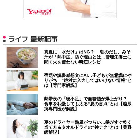
ライフ 最新記事
真夏に「水だけ」はNG？ 朝のだし、みそ
汁が「熱中症」防ぐ理由とは…管理栄養士に
聞く火を使わない時短レシピ
宿題や読書感想文にAI…子どもが無意識にや
りがち “絶対に入力してはいけない情報”と
は【専門家解説】
熱帯夜の「寝不足」で血糖値が爆上がり？
食事を我慢しても太る“夏の盲点”とは【糖尿
病専門医が解説】
夏のドライヤー熱風がつらい…髪がすぐ乾く
当て方＆タオルドライの“神テク”とは【美容
師解説】