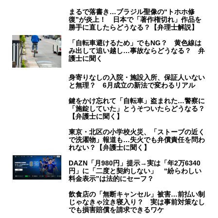
まるで落書き…ブラジル聖像の“トホホ修
復”が炎上！ 日本で「著作権切れ」作品を
勝手に直したらどうなる？【弁理士解説】
「自転車避けるため」でもNG？ 黄色線は
み出して追い越し…事故ならどうなる？ 弁
護士に聞く
身寄りなしの入院・施設入所、保証人いない
と無理？ 6月成立の新法で変わるリアル
鍵をかけ忘れて「自転車」盗まれた…警察に
「施錠していた」とうそついたらどうなる？
【弁護士に聞く】
東京・北区の小学校火災、「ストーブの近く
で洗濯物」報道も…失火でも弁償責任を問わ
れない？【弁護士に聞く】
DAZN「月980円」提示→実は「年2万6340
円」に「二度と契約しない」 “紛らわしい
料金表示”は法的にセーフ？
飲食店の「無断キャンセル」被害…前払い制
じゃなきゃ泣き寝入り？ 実は事前対策なし
でも損害賠償を請求できるワケ