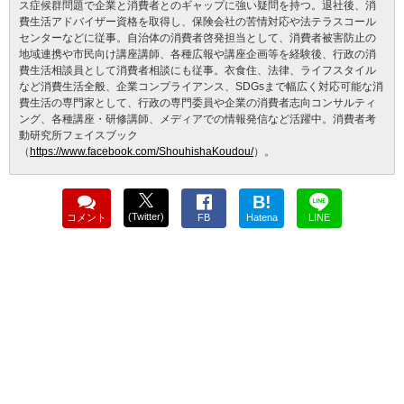
ス症候群問題で企業と消費者とのギャップに強い疑問を持つ。退社後、消
費生活アドバイザー資格を取得し、保険会社の苦情対応や法テラスコール
センターなどに従事。自治体の消費者啓発担当として、消費者被害防止の
地域連携や市民向け講座講師、各種広報や講座企画等を経験後、行政の消
費生活相談員として消費者相談にも従事。衣食住、法律、ライフスタイル
など消費生活全般、企業コンプライアンス、SDGsまで幅広く対応可能な消
費生活の専門家として、行政の専門委員や企業の消費者志向コンサルティ
ング、各種講座・研修講師、メディアでの情報発信など活躍中。消費者考
動研究所フェイスブック
（
https://www.facebook.com/ShouhishaKoudou/
）。
B!
(Twitter)
コメント
FB
Hatena
LINE