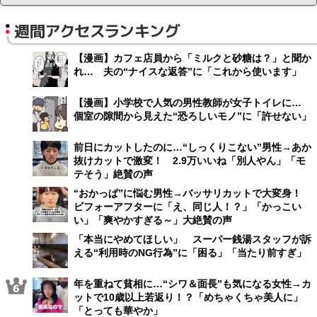
週間アクセスランキング
【漫画】カフェ店員から「ミルクと砂糖は？」と聞か
れ… 夫の“ナイスな返答”に「これから使います」
【漫画】小学校で人気の男性教師が女子トイレに…
個室の隙間から見えた“恐ろしいモノ”に「許せない」
前日にカットしたのに…“しっくりこない”男性→あか
抜けカットで激変！ 2.9万いいね「別人やん」「モ
テそう」絶賛の声
“おかっぱ”に悩む男性→バッサリカットで大変身！
ビフォーアフターに「え、同じ人！？」「かっこい
い」「爽やかすぎる～」大絶賛の声
「本当にやめてほしい」 スーパー銭湯スタッフが訴
える“利用時のNG行為”に「困る」「当たり前すぎ」
年を重ねて貧相に…“シワ＆面長”も気になる女性→カ
ットで10歳以上若返り！？「めちゃくちゃ美人に」
「とっても華やか」