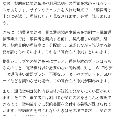
なお、契約前に契約条項や利用規約への同意を求められるケー
スがあります。サインやチェックを入れた時点で、『消費者は
十分に確認し、理解した』と見なされます。必ず一読しましょ
う。
さらに、消費者契約法、電気通信関連事業者を規制する電気通
信事業法では、消費者と契約する前に、契約相手の知識、経
験、契約目的や理解度に十分配慮し、確認しながら説明する義
務が設けられています。これを『適合性の原則』といいます。
携帯ショップでの契約を例にすると、通信契約のプランはもち
ろんのこと、電話機能以外必要のない高齢者に対し、Wi-Fiやデ
ータ通信使い放題プラン、不要なルーターやタブレット、SDカ
ードなどを契約させた場合、この適合性の原則が問われます。
また、通信契約は契約内容自体が複雑で分かりにくい面があり
ます。そこで、事業者には利用者が契約内容をきちんと確認で
きるよう、契約後すぐに契約書面を交付する義務が課せられて
います。契約書面を渡されないときはその場で要求し、契約内