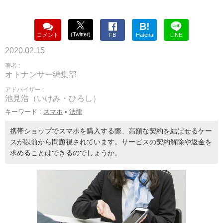
B!
(Twitter)
コメント
FB
Hatena
LINE
2020.02.15
著者 :
オトナンサー編集部
アドバイザー :
池見浩（いけみ・ひろし）
キーワード :
スマホ
•
法律
携帯ショップでスマホを購入する際、高額な契約を結ばせるケー
スが以前から問題視されています。サービスの契約解除や返金を
求めることはできるのでしょうか。