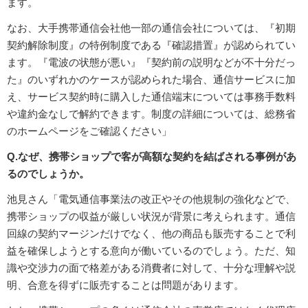
ます。
なお、大手携帯通信会社他一部の通信会社については、『初期
契約解除制度』の特例制度である『確認措置』が認められてい
ます。『電波の状態が悪い』『契約前の説明などが不十分だっ
た』のいずれかのケースが認められた場合、通信サービスに加
え、サービス契約時に購入した通信端末については事務手数料
や違約金なしで解約できます。制度の詳細については、総務省
のホームページをご確認ください」
Q.なぜ、携帯ショップで客が高額な契約を結ばされる事例があ
るのでしょうか。
池見さん「電気通信事業法の改正やその他規制の強化などで、
携帯ショップの収益が厳しい状況が背景に考えられます。通信
回線の契約マージンだけでなく、他の商品も販売することで利
益を確保しようとする意向が働いているのでしょう。ただ、知
識や交渉力の面で格差がある消費者に対して、十分な理解や説
明、合意を得ずに販売することは問題があります。