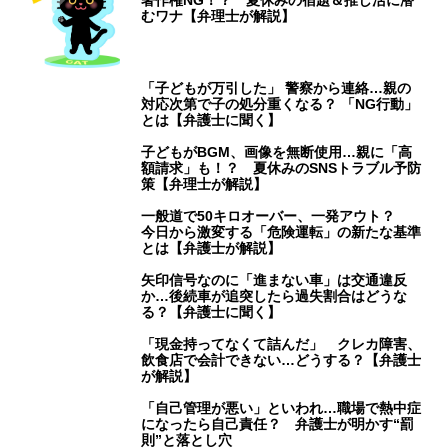
著作権NG！？ 夏休みの宿題＆推し活に潜
むワナ【弁理士が解説】
「子どもが万引した」 警察から連絡…親の
対応次第で子の処分重くなる？ 「NG行動」
とは【弁護士に聞く】
子どもがBGM、画像を無断使用…親に「高
額請求」も！？ 夏休みのSNSトラブル予防
策【弁理士が解説】
一般道で50キロオーバー、一発アウト？
今日から激変する「危険運転」の新たな基準
とは【弁護士が解説】
矢印信号なのに「進まない車」は交通違反
か…後続車が追突したら過失割合はどうな
る？【弁護士に聞く】
「現金持ってなくて詰んだ」 クレカ障害、
飲食店で会計できない…どうする？【弁護士
が解説】
「自己管理が悪い」といわれ…職場で熱中症
になったら自己責任？ 弁護士が明かす“罰
則”と落とし穴