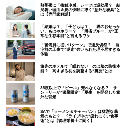
熱帯夜に「接触冷感」シーツは逆効果？ 結
局暑い理由＆夏の快眠に導く“意外な寝具”と
は【専門家解説】
「結婚は？」「子どもは？」 親のおせっか
い、もはやホラー？ 「帰省ブルー」が“正
常な生存本能”と言えるワケ
「警備員に従いUターン」で違反切符？ 自
宅前の工事で“逆走”強いられた理不尽すぎる
体験
旅先のホテルで「眠れない」のは脳の防衛本
能？ 高すぎる枕を調整する“裏技”とは
35度以上で「ビール」売れなくなる？ サ
ントリーが“猛暑限定”「夏生」を開発した意
外な背景
SAで「ラーメン＆チャーハン」は猛烈な眠
気のもと？ ドライブ中の“疲れにくい食事
術”とは【管理栄養士に聞く】