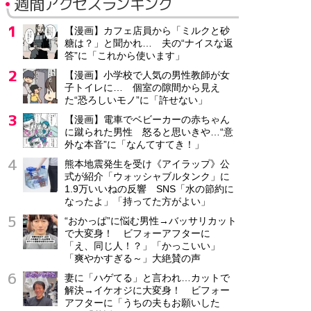
週間アクセスランキング
【漫画】カフェ店員から「ミルクと砂
糖は？」と聞かれ… 夫の“ナイスな返
答”に「これから使います」
【漫画】小学校で人気の男性教師が女
子トイレに… 個室の隙間から見え
た“恐ろしいモノ”に「許せない」
【漫画】電車でベビーカーの赤ちゃん
に蹴られた男性 怒ると思いきや…“意
外な本音”に「なんてすてき！」
熊本地震発生を受け《アイラップ》公
式が紹介「ウォッシャブルタンク」に
1.9万いいねの反響 SNS「水の節約に
なったよ」「持ってた方がよい」
“おかっぱ”に悩む男性→バッサリカット
で大変身！ ビフォーアフターに
「え、同じ人！？」「かっこいい」
「爽やかすぎる～」大絶賛の声
妻に「ハゲてる」と言われ…カットで
解決→イケオジに大変身！ ビフォー
アフターに「うちの夫もお願いした