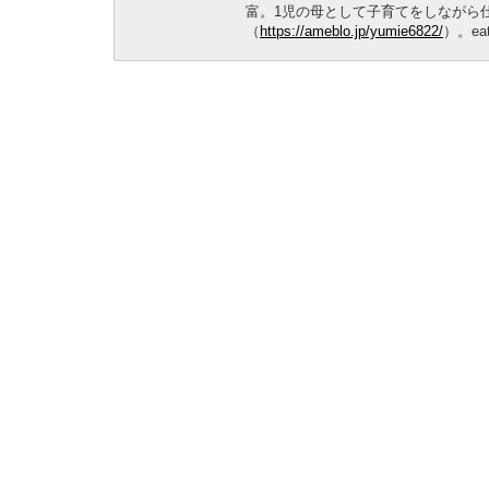
富。1児の母として子育てをしながら
（
https://ameblo.jp/yumie6822/
）。ea