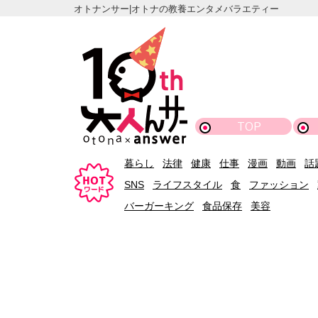
オトナンサー|オトナの教養エンタメバラエティー
TOP
暮らし
法律
健康
仕事
漫画
動画
話
SNS
ライフスタイル
食
ファッション
バーガーキング
食品保存
美容