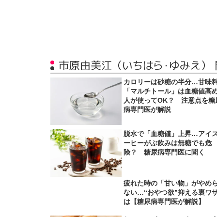
市原由美江（いちはら・ゆみえ）
カロリーは砂糖の半分…甘味
「マルチトール」は血糖値高
人が使ってOK？ 注意点を糖
病専門医が解説
脱水で「血糖値」上昇…アイ
ーヒーがぶ飲みは無糖でも危
険？ 糖尿病専門医に聞く
疲れた時の「甘い物」がやめ
ない…“おやつ欲”抑える裏ワ
は【糖尿病専門医が解説】