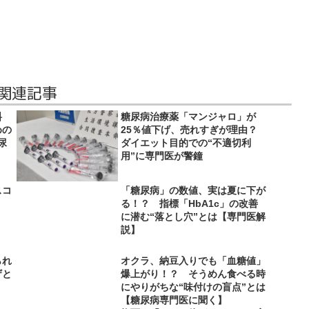
 関連記事
料
糖尿病治療薬「マンジャロ」が
めの
25％値下げ、売れすぎが理由？
尿
ダイエット目的での“不適切利
用”に専門医が警鐘
スコ
「糖尿病」の数値、実は夏に下が
る！？ 指標「HbA1c」の改善
に潜む“落とし穴”とは【専門医解
説】
られ
オクラ、納豆入りでも「血糖値」
ザと
爆上がり！？ そうめん食べる時
にやりがちな“味付けの盲点”とは
【糖尿病専門医に聞く】