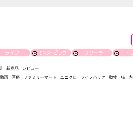
ライフ
SNSトピック
リサーチ
ト
題
新商品
レビュー
動画
医療
ファミリーマート
ユニクロ
ライフハック
動物
猫
内