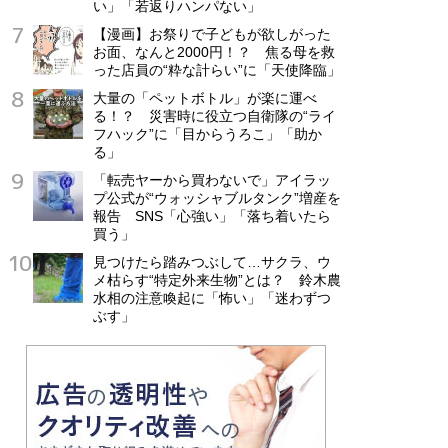
い」「若返りハンパない」
【漫画】お祭りで子どもが欲しがった
お面、なんと2000円！？ 焦る母を救
った店員の“粋な計らい”に「天使降臨」
大量の「ペットボトル」が楽に運べ
る！？ 災害時に役立つ自衛隊の“ライ
フハック”に「目からうろこ」「助か
る」
「転売ヤーから買わないで」アイラッ
プ公式が“ウォッシャブルタンク”増産を
報告 SNS「心強い」「落ち着いたら
買う」
見つけたら踏みつぶして…サクラ、ウ
メ枯らす“特定外来生物”とは？ 鈴木農
水相の注意喚起に「怖い」「迷わずつ
ぶす」