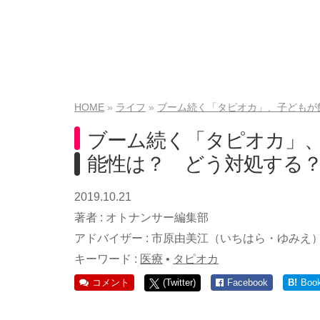
HOME
ライフ
ブーム続く「タピオカ」、子どもが
ブーム続く「タピオカ」
能性は？ どう対処する
2019.10.21
著者 :
オトナンサー編集部
アドバイザー :
市原由美江（いちはら・ゆみえ
キーワード :
医療
•
タピオカ
コメント
(Twitter)
Facebook
B!
Boo