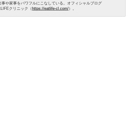
仕事や家事をパワフルにこなしている。オフィシャルブログ
tLIFEクリニック（
https://eatlife-cl.com/
）。