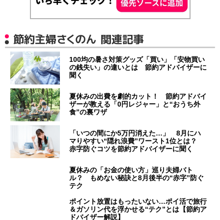
節約主婦さくのん 関連記事
100均の暑さ対策グッズ「買い」「安物買い
の銭失い」の違いとは 節約アドバイザーに
聞く
夏休みの出費を劇的カット！ 節約アドバイ
ザーが教える「0円レジャー」と“おうち外
食”の裏ワザ
「いつの間にか5万円消えた…」 8月にハ
マりやすい“隠れ浪費”ワースト1位とは？
赤字防ぐコツを節約アドバイザーに聞く
夏休みの「お金の使い方」巡り夫婦バト
ル？ もめない秘訣と8月後半の“赤字”防ぐ
テク
ポイント放置はもったいない…ポイ活で旅行
＆ガソリン代を浮かせる“テク”とは【節約ア
ドバイザー解説】