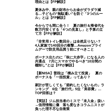
理由とは【FP解説】
夏休み中、親の財布からお金がダラダラ減
る…子どもの“無駄遣い”を防ぐ「3つのルー
ル」とは【FP解説】
今からでも間に合う！ 夏の旅行＆帰省代を
数万円安くする「4つの見直し」と予算の立
て方【FPが解説】
「非常用トイレ数回分」は全然足りない？
4人家族で140回分の衝撃…Amazonプライ
ムデーで防災用品買う前にすべきこと
ボーナス出たのに「秋に大赤字」になる人の
共通点 7月にスマホでやるべき“10分間の
棚卸し”とは【FPが解説】
【新NISA】普段は「積み立て投資」 夏の
ボーナスを「一括投資」ってあり？
家計が苦しくても「節約したくないもの」ラ
ンキング 6位「旅行代」5位「美容費」…
TOP回答は？
【実話】ジム担当者のミスで「未入金」扱い
→信用情報に傷 落ち度なきコラムニストが
負った理不尽な自衛策