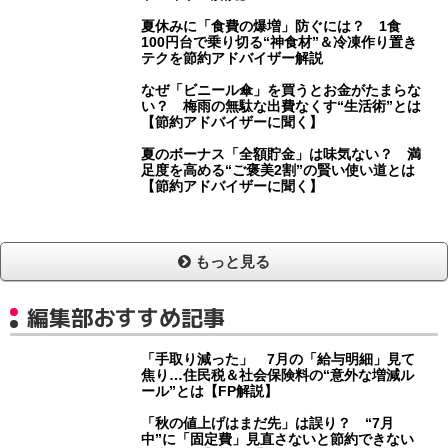
夏休みに「食費の爆増」防ぐには？ 1食
100円台で乗り切る“神食材”＆冷凍作り置き
テクを節約アドバイザー解説
なぜ「ビニール傘」を買うとお金がたまらな
い？ 梅雨の無駄な出費なくす“生活術”とは
【節約アドバイザーに聞く】
夏のボーナス「全額貯金」は味気ない？ 満
足度を高める“ご褒美2割”の賢い使い道とは
【節約アドバイザーに聞く】
もっと見る
編集部おすすめ記事
「手取り減った」 7月の「給与明細」見て
焦り…住民税＆社会保険料の“意外な増減ル
ール”とは【FP解説】
「秋の値上げはまだ先」は誤り？ “7月
中”に「固定費」見直さないと節約できない