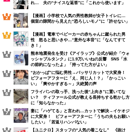
れ… 夫の“ナイスな返答”に「これから使います」
【漫画】小学校で人気の男性教師が女子トイレに…
個室の隙間から見えた“恐ろしいモノ”に「許せない」
【漫画】電車でベビーカーの赤ちゃんに蹴られた男
性 怒ると思いきや…“意外な本音”に「なんてすて
き！」
熊本地震発生を受け《アイラップ》公式が紹介「ウォ
ッシャブルタンク」に1.9万いいねの反響 SNS「水
の節約になったよ」「持ってた方がよい」
“おかっぱ”に悩む男性→バッサリカットで大変身！
ビフォーアフターに「え、同じ人！？」「かっこい
い」「爽やかすぎる～」大絶賛の声
フライパンの取っ手、洗った後“上向き”に置いてな
い？ ティファール公式が教える長持ちする乾かし方
に「知らなかった」
妻に「ハゲてる」と言われ…カットで解決→イケオジ
に大変身！ ビフォーアフターに「うちの夫もお願い
したい」「若返りハンパない」
【ユニクロ】スタッフの“人気の着こなし” 《抜け