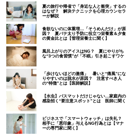
夏の旅行や帰省で「身近な人と衝突」するの
はなぜ？ 解決テクニックを心理カウンセラ
ーが解説
食欲ないのに体重増…「そうめんだけ」が原
因？ 夏バテ太り予防に役立つ栄養素＆夕食
の黄金比とは【管理栄養士に聞く】
風呂上がりのアイスはNG？ 夏にやりがち
な“3つの食習慣”が「不眠」引き起こすワケ
「歩けないほどの激痛」 暑いと“痛風”にな
りやすいのは脱水が原因？ 注意すべき人
の“特徴”とは【医師解説】
【水虫】バスマットだけじゃない…家庭内の
感染招く“要注意スポット”とは 医師に聞く
ビジネスで「スマートウォッチ」は失礼？
相手に「悪印象」与えるNG行為とは【マナ
ーの専門家に聞く】