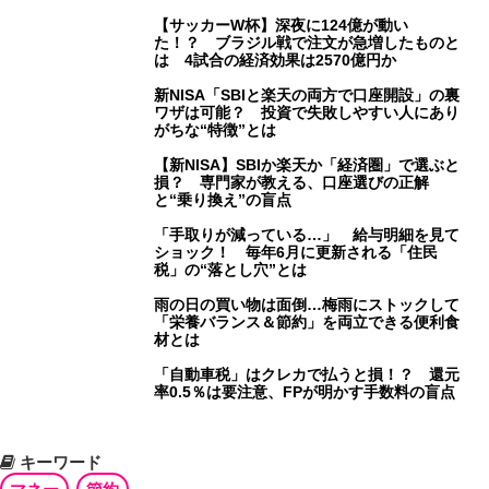
【サッカーW杯】深夜に124億が動い
た！？ ブラジル戦で注文が急増したものと
は 4試合の経済効果は2570億円か
新NISA「SBIと楽天の両方で口座開設」の裏
ワザは可能？ 投資で失敗しやすい人にあり
がちな“特徴”とは
【新NISA】SBIか楽天か「経済圏」で選ぶと
損？ 専門家が教える、口座選びの正解
と“乗り換え”の盲点
「手取りが減っている…」 給与明細を見て
ショック！ 毎年6月に更新される「住民
税」の“落とし穴”とは
雨の日の買い物は面倒…梅雨にストックして
「栄養バランス＆節約」を両立できる便利食
材とは
「自動車税」はクレカで払うと損！？ 還元
率0.5％は要注意、FPが明かす手数料の盲点
キーワード