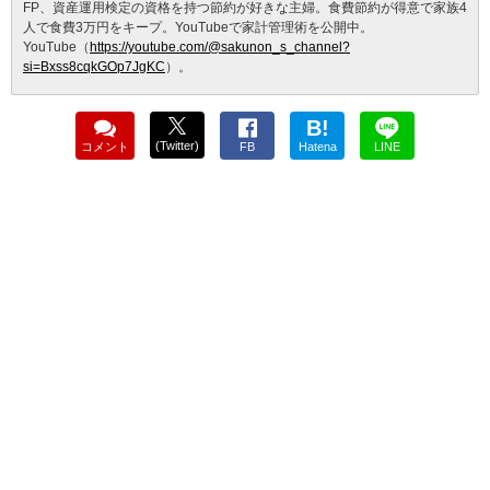
FP、資産運用検定の資格を持つ節約が好きな主婦。食費節約が得意で家族4
人で食費3万円をキープ。YouTubeで家計管理術を公開中。
YouTube（
https://youtube.com/@sakunon_s_channel?
si=Bxss8cqkGOp7JgKC
）。
B!
(Twitter)
コメント
FB
Hatena
LINE