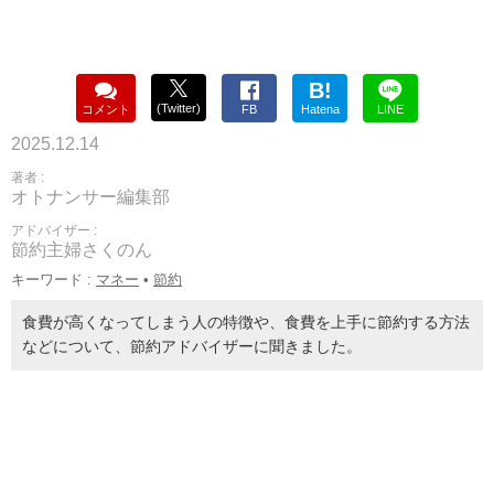
B!
(Twitter)
コメント
FB
Hatena
LINE
2025.12.14
著者 :
オトナンサー編集部
アドバイザー :
節約主婦さくのん
キーワード :
マネー
•
節約
食費が高くなってしまう人の特徴や、食費を上手に節約する方法
などについて、節約アドバイザーに聞きました。