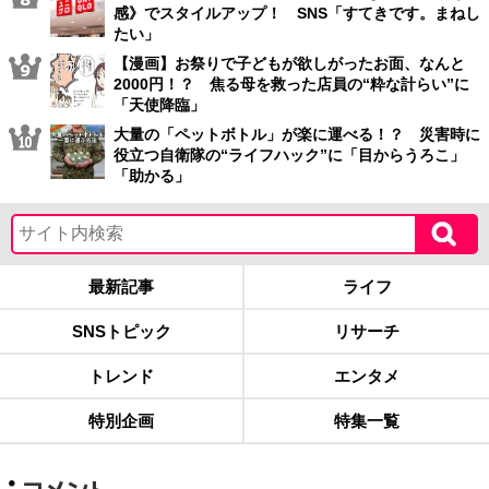
感》でスタイルアップ！ SNS「すてきです。まねし
たい」
【漫画】お祭りで子どもが欲しがったお面、なんと
2000円！？ 焦る母を救った店員の“粋な計らい”に
「天使降臨」
大量の「ペットボトル」が楽に運べる！？ 災害時に
役立つ自衛隊の“ライフハック”に「目からうろこ」
「助かる」
最新記事
ライフ
SNSトピック
リサーチ
トレンド
エンタメ
特別企画
特集一覧