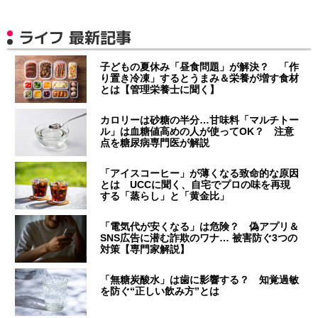
ライフ 最新記事
子どもの夏休み「昼食問題」が解決？ 「作
り置き冷凍」するとうまみ＆栄養が増す食材
とは【管理栄養士に聞く】
カロリーは砂糖の半分…甘味料「マルチトー
ル」は血糖値高めの人が使ってOK？ 注意
点を糖尿病専門医が解説
「アイスコーヒー」が薄くなる致命的な原因
とは UCCに聞く、自宅でプロの味を再現
する「蒸らし」と「黄金比」
「電気代が安くなる」は危険？ 偽アプリ＆
SNS広告に潜む詐欺のワナ… 被害防ぐ3つの
対策【専門家解説】
「無糖炭酸水」は歯に影響する？ 知覚過敏
を防ぐ“正しい飲み方”とは