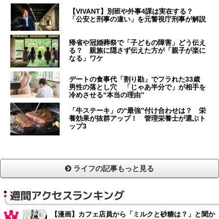
【VIVANT】別班や外事4課は実在する？
「公安と刑事の違い」を元警視庁刑事が解説
帰省や冠婚葬祭で「子どもの障害」どう伝え
る？ 親族に隠さず伝えた方が「親子が楽に
なる」ワケ
デートの食事代「割り勘」でフラれた33歳
男性の落とし穴 「じゃあ半分で」が相手を
冷めさせる“本当の理由”
「牛ステーキ」の“最強”付け合わせは？ 栄
養効果が抜群アップ！ 管理栄養士が選ぶト
ップ3
ライフの記事もっと見る
週間アクセスランキング
【漫画】カフェ店員から「ミルクと砂糖は？」と聞か