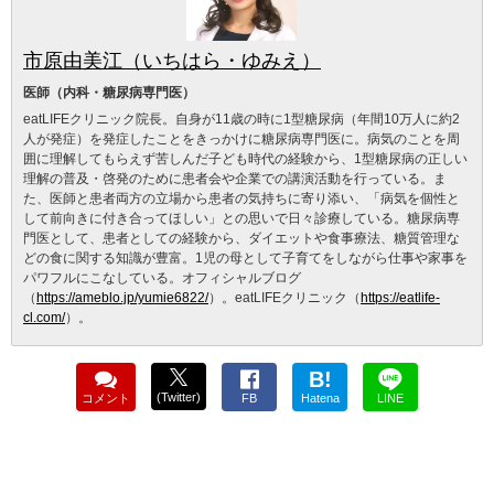
市原由美江（いちはら・ゆみえ）
医師（内科・糖尿病専門医）
eatLIFEクリニック院長。自身が11歳の時に1型糖尿病（年間10万人に約2
人が発症）を発症したことをきっかけに糖尿病専門医に。病気のことを周
囲に理解してもらえず苦しんだ子ども時代の経験から、1型糖尿病の正しい
理解の普及・啓発のために患者会や企業での講演活動を行っている。ま
た、医師と患者両方の立場から患者の気持ちに寄り添い、「病気を個性と
して前向きに付き合ってほしい」との思いで日々診療している。糖尿病専
門医として、患者としての経験から、ダイエットや食事療法、糖質管理な
どの食に関する知識が豊富。1児の母として子育てをしながら仕事や家事を
パワフルにこなしている。オフィシャルブログ
（
https://ameblo.jp/yumie6822/
）。eatLIFEクリニック（
https://eatlife-
cl.com/
）。
B!
(Twitter)
コメント
FB
Hatena
LINE