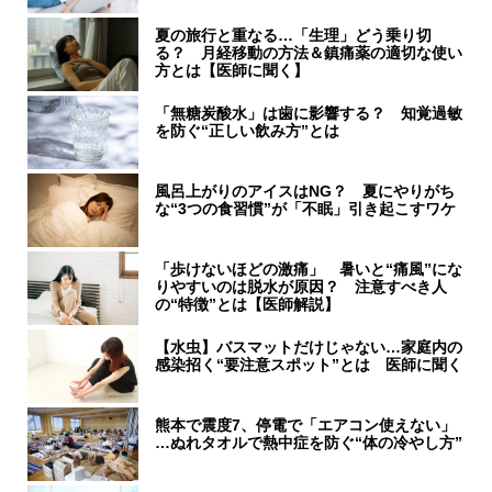
夏の旅行と重なる…「生理」どう乗り切
る？ 月経移動の方法＆鎮痛薬の適切な使い
方とは【医師に聞く】
「無糖炭酸水」は歯に影響する？ 知覚過敏
を防ぐ“正しい飲み方”とは
風呂上がりのアイスはNG？ 夏にやりがち
な“3つの食習慣”が「不眠」引き起こすワケ
「歩けないほどの激痛」 暑いと“痛風”にな
りやすいのは脱水が原因？ 注意すべき人
の“特徴”とは【医師解説】
【水虫】バスマットだけじゃない…家庭内の
感染招く“要注意スポット”とは 医師に聞く
熊本で震度7、停電で「エアコン使えない」
…ぬれタオルで熱中症を防ぐ“体の冷やし方”