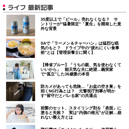
ライフ 最新記事
35度以上で「ビール」売れなくなる？ サ
ントリーが“猛暑限定”「夏生」を開発した意
外な背景
SAで「ラーメン＆チャーハン」は猛烈な眠
気のもと？ ドライブ中の“疲れにくい食事
術”とは【管理栄養士に聞く】
【帰省ブルー】「うちの親、気を使わなくて
いいから」 能天気な夫に絶望…義実家
で“孤立”した36歳妻の本音
防カメがあっても危険…「お盆の空き巣」を
招くNG行為とは？ 元警視庁刑事が明か
す“留守だとバレる家”の共通点
前髪のセット、スタイリング剤を「表面」に
塗ると失敗？ 実は“内側の根元”が正解…崩
れない整え方とは