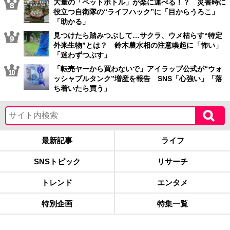
大量の「ペットボトル」が楽に運べる！？ 災害時に
役立つ自衛隊の“ライフハック”に「目からうろこ」
「助かる」
見つけたら踏みつぶして…サクラ、ウメ枯らす“特定
外来生物”とは？ 鈴木農水相の注意喚起に「怖い」
「迷わずつぶす」
「転売ヤーから買わないで」アイラップ公式が“ウォ
ッシャブルタンク”増産を報告 SNS「心強い」「落
ち着いたら買う」
最新記事
ライフ
SNSトピック
リサーチ
トレンド
エンタメ
特別企画
特集一覧