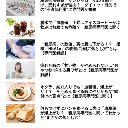
糖尿病治療薬「マンジャロ」が25％値下
げ、売れすぎが理由？ ダイエット目的で
の“不適切利用”に専門医が警鐘
脱水で「血糖値」上昇…アイスコーヒーがぶ
飲みは無糖でも危険？ 糖尿病専門医に聞く
「糖尿病」の数値、実は夏に下がる！？ 指
標「HbA1c」の改善に潜む“落とし穴”とは
【専門医解説】
疲れた時の「甘い物」がやめられない…“お
やつ欲”抑える裏ワザとは【糖尿病専門医が
解説】
オクラ、納豆入りでも「血糖値」爆上が
り！？ そうめん食べる時にやりがちな“味
付けの盲点”とは【糖尿病専門医に聞く】
何もつけずにパンを食べる…実は「血糖値」
が爆上がり？ 糖尿病専門医に聞いてわかっ
た“まさかの落とし穴”