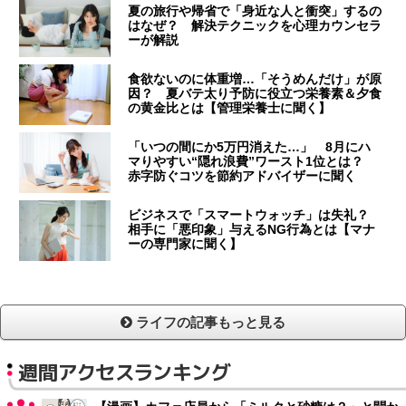
夏の旅行や帰省で「身近な人と衝突」するの
はなぜ？ 解決テクニックを心理カウンセラ
ーが解説
食欲ないのに体重増…「そうめんだけ」が原
因？ 夏バテ太り予防に役立つ栄養素＆夕食
の黄金比とは【管理栄養士に聞く】
「いつの間にか5万円消えた…」 8月にハ
マりやすい“隠れ浪費”ワースト1位とは？
赤字防ぐコツを節約アドバイザーに聞く
ビジネスで「スマートウォッチ」は失礼？
相手に「悪印象」与えるNG行為とは【マナ
ーの専門家に聞く】
ライフの記事もっと見る
週間アクセスランキング