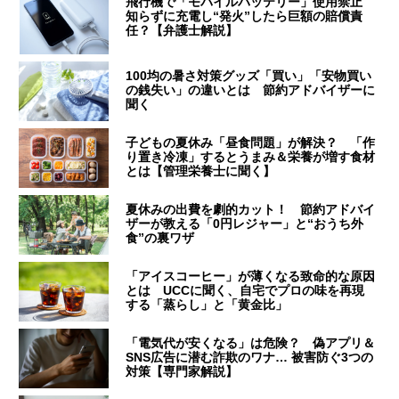
飛行機で「モバイルバッテリー」使用禁止
知らずに充電し“発火”したら巨額の賠償責
任？【弁護士解説】
100均の暑さ対策グッズ「買い」「安物買い
の銭失い」の違いとは 節約アドバイザーに
聞く
子どもの夏休み「昼食問題」が解決？ 「作
り置き冷凍」するとうまみ＆栄養が増す食材
とは【管理栄養士に聞く】
夏休みの出費を劇的カット！ 節約アドバイ
ザーが教える「0円レジャー」と“おうち外
食”の裏ワザ
「アイスコーヒー」が薄くなる致命的な原因
とは UCCに聞く、自宅でプロの味を再現
する「蒸らし」と「黄金比」
「電気代が安くなる」は危険？ 偽アプリ＆
SNS広告に潜む詐欺のワナ… 被害防ぐ3つの
対策【専門家解説】