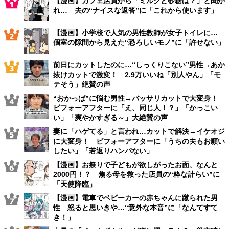
【漫画】カフェ店員から「ミルクと砂糖は？」と聞か
れ… 夫の“ナイスな返答”に「これから使います」
【漫画】小学校で人気の男性教師が女子トイレに…
個室の隙間から見えた“恐ろしいモノ”に「許せない」
前日にカットしたのに…“しっくりこない”男性→あか
抜けカットで激変！ 2.9万いいね「別人やん」「モ
テそう」絶賛の声
“おかっぱ”に悩む男性→バッサリカットで大変身！
ビフォーアフターに「え、同じ人！？」「かっこい
い」「爽やかすぎる～」大絶賛の声
妻に「ハゲてる」と言われ…カットで解決→イケオジ
に大変身！ ビフォーアフターに「うちの夫もお願い
したい」「若返りハンパない」
【漫画】お祭りで子どもが欲しがったお面、なんと
2000円！？ 焦る母を救った店員の“粋な計らい”に
「天使降臨」
【漫画】電車でベビーカーの赤ちゃんに蹴られた男
性 怒ると思いきや…“意外な本音”に「なんてすて
き！」