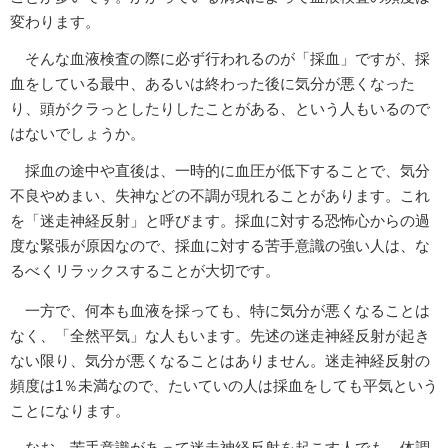
変わります。
そんな血液検査の際に必ず行われるのが「採血」ですが、採
血をしている最中、あるいは終わった後に気分が悪くなった
り、頭がクラっとしたりしたことがある、という人もいるので
はないでしょうか。
採血の途中や直後は、一時的に血圧が低下することで、気分
不良やめまい、失神などの不調が現れることがあります。これ
を「迷走神経反射」と呼びます。採血に対する恐怖心からの過
度な緊張が原因なので、採血に対する苦手意識の強い人は、な
るべくリラックスすることが大切です。
一方で、何本も血液を採っても、特に気分が悪くなることは
なく、「全然平気」な人もいます。先述の迷走神経反射が起き
ない限り、気分が悪くなることはありません。迷走神経反射の
頻度は1％未満なので、たいていの人は採血をしても平気という
ことになります。
なお、苦手意識があって迷走神経反射を起こす人でも、体調