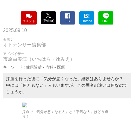
B!
(Twitter)
コメント
FB
Hatena
LINE
2025.09.10
著者 :
オトナンサー編集部
アドバイザー :
市原由美江（いちはら・ゆみえ）
キーワード :
健康診断
•
内科
•
医療
採血を行った後に「気分が悪くなった」経験はありませんか？
中には「何ともない」人もいますが、この両者の違いは何なので
しょうか。
採血で「気分が悪くなる人」と「平気な人」はどう違
う？