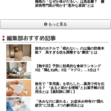
梅雨の「なぜか体がだるい」は高血糖？ 糖
尿病専門医が明かす“意外な原因”とは
もっと見る
編集部おすすめ記事
旅先のホテルで「眠れない」のは脳の防衛本
能？ 高すぎる枕を調整する“裏技”とは
【熱中症】予防に効果的な食材ランキング
3位「鶏むね肉」2位「マグロ」…1位は？
旅先で「常用薬」を切らした…薬局で何を伝
える？ “あると助かる情報”とお薬手帳の活
用法とは【薬剤師に聞く】
「休みなのに疲れる」 お盆休み特有の“隠れ
疲労”に注意…3つの解消法とは