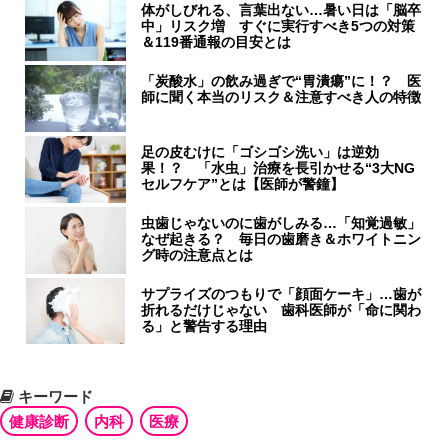
体がしびれる、言葉出ない…暑い日は「脳卒
中」リスク増 すぐに実行すべき5つの対策
＆119番通報の目安とは
「炭酸水」の飲み過ぎで“胃潰瘍”に！？ 医
師に聞く本当のリスク＆注意すべき人の特徴
足の皮むけに「ゴシゴシ洗い」は逆効
果！？ 「水虫」治療を長引かせる“3大NG
セルフケア”とは【医師が警鐘】
虫歯じゃないのに歯がしみる…「知覚過敏」
なぜ起きる？ 毎日の歯磨き＆ホワイトニン
グ時の注意点とは
サプライズのつもりで「顔面ケーキ」…歯が
折れるだけじゃない 歯科医師が「命に関わ
る」と警告する理由
キーワード
健康診断
内科
医療