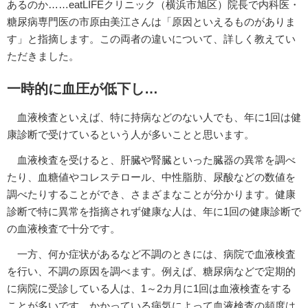
あるのか……eatLIFEクリニック（横浜市旭区）院長で内科医・
糖尿病専門医の市原由美江さんは「原因といえるものがありま
す」と指摘します。この両者の違いについて、詳しく教えてい
ただきました。
一時的に血圧が低下し…
血液検査といえば、特に持病などのない人でも、年に1回は健
康診断で受けているという人が多いことと思います。
血液検査を受けると、肝臓や腎臓といった臓器の異常を調べ
たり、血糖値やコレステロール、中性脂肪、尿酸などの数値を
調べたりすることができ、さまざまなことが分かります。健康
診断で特に異常を指摘されず健康な人は、年に1回の健康診断で
の血液検査で十分です。
一方、何か症状があるなど不調のときには、病院で血液検査
を行い、不調の原因を調べます。例えば、糖尿病などで定期的
に病院に受診している人は、1～2カ月に1回は血液検査をする
ことが多いです。かかっている病気によって血液検査の頻度は