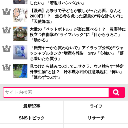
したい」「若返りハンパない」
【漫画】お祭りで子どもが欲しがったお面、なんと
2000円！？ 焦る母を救った店員の“粋な計らい”に
「天使降臨」
大量の「ペットボトル」が楽に運べる！？ 災害時に
役立つ自衛隊の“ライフハック”に「目からうろこ」
「助かる」
「転売ヤーから買わないで」アイラップ公式が“ウォ
ッシャブルタンク”増産を報告 SNS「心強い」「落
ち着いたら買う」
見つけたら踏みつぶして…サクラ、ウメ枯らす“特定
外来生物”とは？ 鈴木農水相の注意喚起に「怖い」
「迷わずつぶす」
最新記事
ライフ
SNSトピック
リサーチ