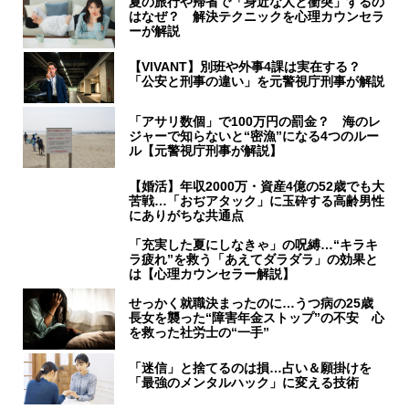
夏の旅行や帰省で「身近な人と衝突」するの
はなぜ？ 解決テクニックを心理カウンセラ
ーが解説
【VIVANT】別班や外事4課は実在する？
「公安と刑事の違い」を元警視庁刑事が解説
「アサリ数個」で100万円の罰金？ 海のレ
ジャーで知らないと“密漁”になる4つのルー
ル【元警視庁刑事が解説】
【婚活】年収2000万・資産4億の52歳でも大
苦戦…「おぢアタック」に玉砕する高齢男性
にありがちな共通点
「充実した夏にしなきゃ」の呪縛…“キラキ
ラ疲れ”を救う「あえてダラダラ」の効果と
は【心理カウンセラー解説】
せっかく就職決まったのに…うつ病の25歳
長女を襲った“障害年金ストップ”の不安 心
を救った社労士の“一手”
「迷信」と捨てるのは損…占い＆願掛けを
「最強のメンタルハック」に変える技術