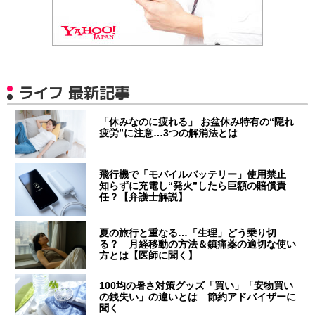
ライフ 最新記事
「休みなのに疲れる」 お盆休み特有の“隠れ
疲労”に注意…3つの解消法とは
飛行機で「モバイルバッテリー」使用禁止
知らずに充電し“発火”したら巨額の賠償責
任？【弁護士解説】
夏の旅行と重なる…「生理」どう乗り切
る？ 月経移動の方法＆鎮痛薬の適切な使い
方とは【医師に聞く】
100均の暑さ対策グッズ「買い」「安物買い
の銭失い」の違いとは 節約アドバイザーに
聞く