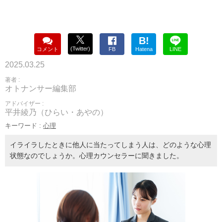
B!
(Twitter)
コメント
FB
Hatena
LINE
2025.03.25
著者 :
オトナンサー編集部
アドバイザー :
平井綾乃（ひらい・あやの）
キーワード :
心理
イライラしたときに他人に当たってしまう人は、どのような心理
状態なのでしょうか。心理カウンセラーに聞きました。