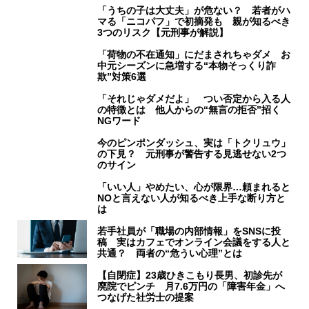
「うちの子は大丈夫」が危ない？ 若者がハ
マる「ニコパフ」で初摘発も 親が知るべき
3つのリスク【元刑事が解説】
「荷物の不在通知」にだまされちゃダメ お
中元シーズンに急増する“本物そっくり詐
欺”対策6選
「それじゃダメだよ」 つい否定から入る人
の特徴とは 他人からの“無言の拒否”招く
NGワード
今のピンポンダッシュ、実は「トクリュウ」
の下見？ 元刑事が警告する見逃せない2つ
のサイン
「いい人」やめたい、心が限界…頼まれると
NOと言えない人が知るべき上手な断り方と
は
若手社員が「職場の内部情報」をSNSに投
稿 実はカフェでオンライン会議をする人と
共通？ 両者の“危うい心理”とは
【自閉症】23歳ひきこもり長男、初診先が
廃院でピンチ 月7.6万円の「障害年金」へ
つなげた社労士の提案