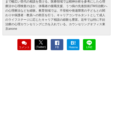
まで幅広い世代の相談を受ける。医療領域では精神分析を参考にした心理
療法や心理検査のほか、休職者の復職支援、うつ病の先進技術(TMS治療)へ
の心理療法などを経験。教育領域では、不登校や発達障害の子どもとの関
わりや保護者・教員への助言を行う。キャリアコンサルタントとして成人
のライフステージに応じたキャリア相談の経験も豊富。近年では特に不妊
治療の心理カウンセリングに力を入れている。カウンセリングオフィス東
京anone
B!
(Twitter)
コメント
FB
Hatena
LINE