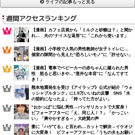
ライフの記事もっと見る
週間アクセスランキング
【漫画】カフェ店員から「ミルクと砂糖は？」と聞か
れ… 夫の“ナイスな返答”に「これから使います」
【漫画】小学校で人気の男性教師が女子トイレに…
個室の隙間から見えた“恐ろしいモノ”に「許せない」
【漫画】電車でベビーカーの赤ちゃんに蹴られた男
性 怒ると思いきや…“意外な本音”に「なんてすて
き！」
熊本地震発生を受け《アイラップ》公式が紹介「ウォ
ッシャブルタンク」に1.9万いいねの反響 SNS「水
の節約になったよ」「持ってた方がよい」
“おかっぱ”に悩む男性→バッサリカットで大変身！
ビフォーアフターに「え、同じ人！？」「かっこい
い」「爽やかすぎる～」大絶賛の声
妻に「ハゲてる」と言われ…カットで解決→イケオジ
に大変身！ ビフォーアフターに「うちの夫もお願い