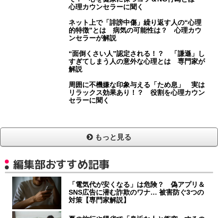
心理カウンセラーに聞く
ネット上で「誹謗中傷」繰り返す人の“心理
的特徴”とは 病気の可能性は？ 心理カウ
ンセラーが解説
“面倒くさい人”認定される！？ 「謙遜」し
すぎてしまう人の意外な心理とは 専門家が
解説
周囲に不機嫌な印象与える「ため息」 実は
リラックス効果あり！？ 役割を心理カウン
セラーに聞く
もっと見る
編集部おすすめ記事
「電気代が安くなる」は危険？ 偽アプリ＆
SNS広告に潜む詐欺のワナ… 被害防ぐ3つの
対策【専門家解説】