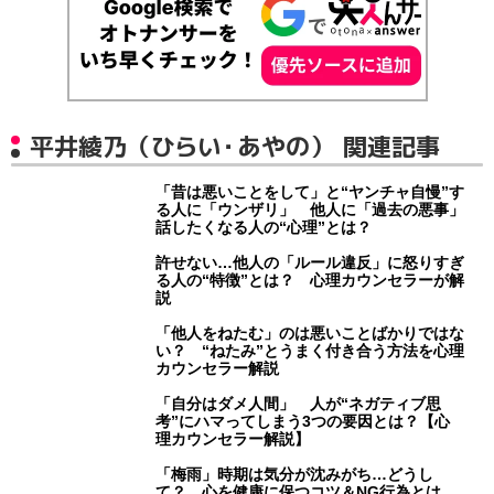
平井綾乃（ひらい・あやの） 関連記事
「昔は悪いことをして」と“ヤンチャ自慢”す
る人に「ウンザリ」 他人に「過去の悪事」
話したくなる人の“心理”とは？
許せない…他人の「ルール違反」に怒りすぎ
る人の“特徴”とは？ 心理カウンセラーが解
説
「他人をねたむ」のは悪いことばかりではな
い？ “ねたみ”とうまく付き合う方法を心理
カウンセラー解説
「自分はダメ人間」 人が“ネガティブ思
考”にハマってしまう3つの要因とは？【心
理カウンセラー解説】
「梅雨」時期は気分が沈みがち…どうし
て？ 心を健康に保つコツ＆NG行為とは