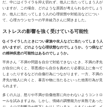
だ、中にはイライラを抑え切れず、他人に当たってしまう人が
いますが、この場合、どのような原因が考えられるのでしょう
か。他人に当たってしまう人の心理状態や対処法などについ
て、心理カウンセラーの平井綾乃さんに聞きました。
ストレスの影響を強く受けている可能性
Q.イライラしたときについ家族や友人などに当たってしまう人
がいますが、どのような心理状態なのでしょうか。うつ病など
の精神疾患の可能性はあるのでしょうか。
平井さん「不満や問題を自分で対処できないとき、不満の矛先
が自分に向くと、罪悪感から自分を責めたり必要以上に食べて
しまったりするなどの自傷行為につながります。一方、不満の
矛先が他人に向くと、暴言や物に当たるといった他害行為が見
られます。
多くの人は、怒りや不満が自傷他害に向かわないようコントロ
ールを試みますよね。しかし、情緒の調整能力が未熟であった
り、うつで判断力が低下したりしていると、うまくいかず、イ