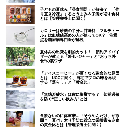
子どもの夏休み「昼食問題」が解決？ 「作
り置き冷凍」するとうまみ＆栄養が増す食材
とは【管理栄養士に聞く】
カロリーは砂糖の半分…甘味料「マルチトー
ル」は血糖値高めの人が使ってOK？ 注意
点を糖尿病専門医が解説
夏休みの出費を劇的カット！ 節約アドバイ
ザーが教える「0円レジャー」と“おうち外
食”の裏ワザ
「アイスコーヒー」が薄くなる致命的な原因
とは UCCに聞く、自宅でプロの味を再現
する「蒸らし」と「黄金比」
「無糖炭酸水」は歯に影響する？ 知覚過敏
を防ぐ“正しい飲み方”とは
食欲ないのに体重増…「そうめんだけ」が原
因？ 夏バテ太り予防に役立つ栄養素＆夕食
の黄金比とは【管理栄養士に聞く】