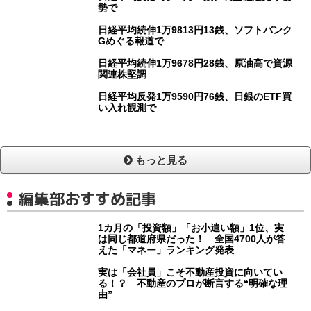
勢で
日経平均続伸1万9813円13銭、ソフトバンク
Gめぐる報道で
日経平均続伸1万9678円28銭、原油高で資源
関連株堅調
日経平均反発1万9590円76銭、日銀のETF買
い入れ観測で
もっと見る
編集部おすすめ記事
1カ月の「投資額」「お小遣い額」1位、実
は同じ都道府県だった！ 全国4700人が答
えた「マネー」ランキング発表
実は「会社員」こそ不動産投資に向いてい
る！？ 不動産のプロが断言する“明確な理
由”