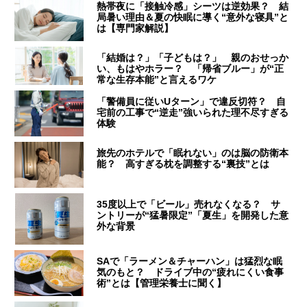
熱帯夜に「接触冷感」シーツは逆効果？ 結
局暑い理由＆夏の快眠に導く“意外な寝具”と
は【専門家解説】
「結婚は？」「子どもは？」 親のおせっか
い、もはやホラー？ 「帰省ブルー」が“正
常な生存本能”と言えるワケ
「警備員に従いUターン」で違反切符？ 自
宅前の工事で“逆走”強いられた理不尽すぎる
体験
旅先のホテルで「眠れない」のは脳の防衛本
能？ 高すぎる枕を調整する“裏技”とは
35度以上で「ビール」売れなくなる？ サ
ントリーが“猛暑限定”「夏生」を開発した意
外な背景
SAで「ラーメン＆チャーハン」は猛烈な眠
気のもと？ ドライブ中の“疲れにくい食事
術”とは【管理栄養士に聞く】