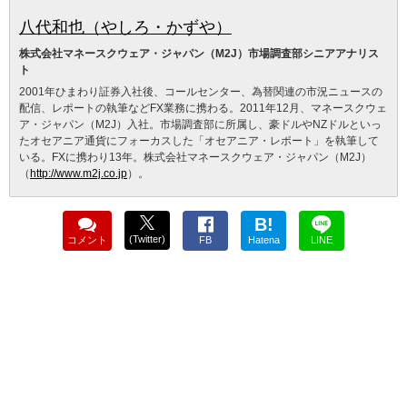
八代和也（やしろ・かずや）
株式会社マネースクウェア・ジャパン（M2J）市場調査部シニアアナリス
ト
2001年ひまわり証券入社後、コールセンター、為替関連の市況ニュースの
配信、レポートの執筆などFX業務に携わる。2011年12月、マネースクウェ
ア・ジャパン（M2J）入社。市場調査部に所属し、豪ドルやNZドルといっ
たオセアニア通貨にフォーカスした「オセアニア・レポート」を執筆して
いる。FXに携わり13年。株式会社マネースクウェア・ジャパン（M2J）
（
http://www.m2j.co.jp
）。
B!
(Twitter)
コメント
FB
Hatena
LINE