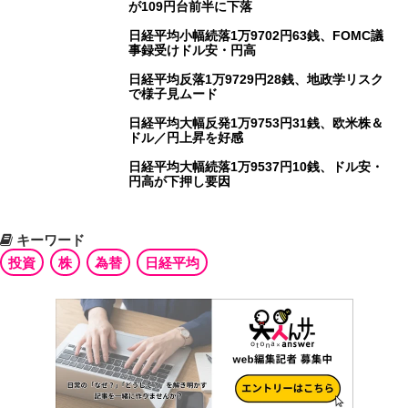
が109円台前半に下落
日経平均小幅続落1万9702円63銭、FOMC議
事録受けドル安・円高
日経平均反落1万9729円28銭、地政学リスク
で様子見ムード
日経平均大幅反発1万9753円31銭、欧米株＆
ドル／円上昇を好感
日経平均大幅続落1万9537円10銭、ドル安・
円高が下押し要因
キーワード
投資
株
為替
日経平均