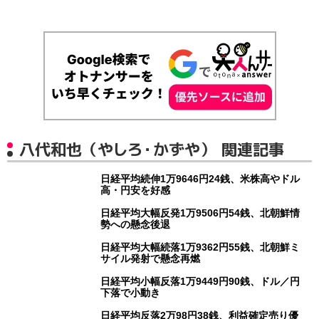
八代和也（やしろ・かずや） 関連記事
日経平均続伸1万9646円24銭、米株高やドル
高・円安を好感
日経平均大幅反発1万9506円54銭、北朝鮮情
勢への懸念後退
日経平均大幅続落1万9362円55銭、北朝鮮ミ
サイル発射で懸念再燃
日経平均小幅反落1万9449円90銭、ドル／円
下落で小動き
日経平均反落2万98円38銭、利益確定売り優