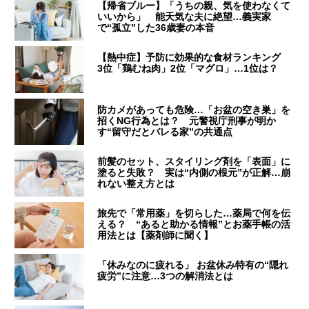
【帰省ブルー】「うちの親、気を使わなくて
いいから」 能天気な夫に絶望…義実家
で“孤立”した36歳妻の本音
【熱中症】予防に効果的な食材ランキング
3位「鶏むね肉」2位「マグロ」…1位は？
防カメがあっても危険…「お盆の空き巣」を
招くNG行為とは？ 元警視庁刑事が明か
す“留守だとバレる家”の共通点
前髪のセット、スタイリング剤を「表面」に
塗ると失敗？ 実は“内側の根元”が正解…崩
れない整え方とは
旅先で「常用薬」を切らした…薬局で何を伝
える？ “あると助かる情報”とお薬手帳の活
用法とは【薬剤師に聞く】
「休みなのに疲れる」 お盆休み特有の“隠れ
疲労”に注意…3つの解消法とは