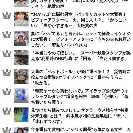
抜けカットで激変！ 2.9万いいね「別人やん」「モ
テそう」絶賛の声
“おかっぱ”に悩む男性→バッサリカットで大変身！
ビフォーアフターに「え、同じ人！？」「かっこい
い」「爽やかすぎる～」大絶賛の声
妻に「ハゲてる」と言われ…カットで解決→イケオジ
に大変身！ ビフォーアフターに「うちの夫もお願い
したい」「若返りハンパない」
「本当にやめてほしい」 スーパー銭湯スタッフが訴
える“利用時のNG行為”に「困る」「当たり前すぎ」
大量の「ペットボトル」が楽に運べる！？ 災害時に
役立つ自衛隊の“ライフハック”に「目からうろこ」
「助かる」
「転売ヤーから買わないで」アイラップ公式が“ウォ
ッシャブルタンク”増産を報告 SNS「心強い」「落
ち着いたら買う」
見つけたら踏みつぶして…サクラ、ウメ枯らす“特定
外来生物”とは？ 鈴木農水相の注意喚起に「怖い」
「迷わずつぶす」
年を重ねて貧相に…“シワ＆面長”も気になる女性→カ