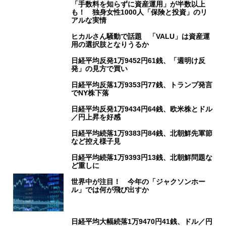
「手数料を知らずに資産運用」が半数以上
も！ 独身女性1000人「保険と投資」のリ
アルな実情
ヒカルさん騒動で話題 「VALU」は資産運
用の選択肢となりうるか
日経平均反発1万9452円61銭、「週明け反
発」の見方で買い
日経平均反落1万9353円77銭、トランプ発言
でNY株下落
日経平均反発1万9434円64銭、欧米株とドル
／円上昇を好感
日経平均続落1万9383円84銭、北朝鮮先軍節
など控え様子見
日経平均続落1万9393円13銭、北朝鮮問題な
ど重しに
世界中が注目！ 今年の「ジャクソンホー
ル」では何が飛び出すか
日経平均大幅続落1万9470円41銭、ドル／円