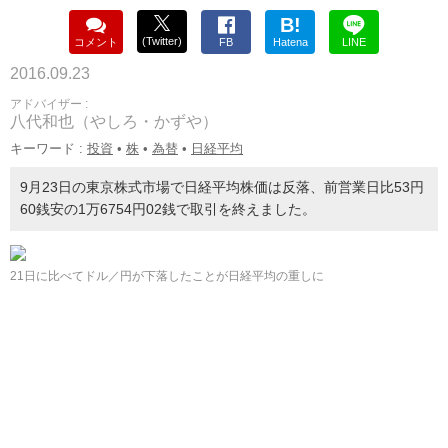
B!
(Twitter)
コメント
FB
Hatena
LINE
2016.09.23
アドバイザー :
八代和也（やしろ・かずや）
キーワード :
投資
•
株
•
為替
•
日経平均
9月23日の東京株式市場で日経平均株価は反落、前営業日比53円
60銭安の1万6754円02銭で取引を終えました。
21日に比べてドル／円が下落したことが日経平均の重しに