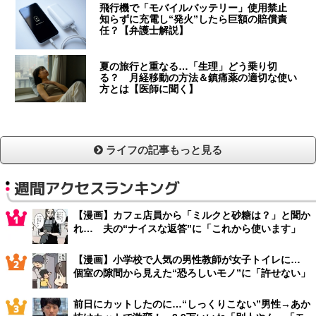
飛行機で「モバイルバッテリー」使用禁止
知らずに充電し“発火”したら巨額の賠償責
任？【弁護士解説】
夏の旅行と重なる…「生理」どう乗り切
る？ 月経移動の方法＆鎮痛薬の適切な使い
方とは【医師に聞く】
ライフの記事もっと見る
週間アクセスランキング
【漫画】カフェ店員から「ミルクと砂糖は？」と聞か
れ… 夫の“ナイスな返答”に「これから使います」
【漫画】小学校で人気の男性教師が女子トイレに…
個室の隙間から見えた“恐ろしいモノ”に「許せない」
前日にカットしたのに…“しっくりこない”男性→あか