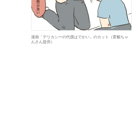
漫画「デリカシーの代償はでかい」のカット（変貌ちゃ
んさん提供）