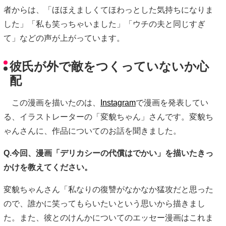
者からは、「ほほえましくてほわっとした気持ちになりま
した」「私も笑っちゃいました」「ウチの夫と同じすぎ
て」などの声が上がっています。
彼氏が外で敵をつくっていないか心
配
この漫画を描いたのは、
Instagram
で漫画を発表してい
る、イラストレーターの「変貌ちゃん」さんです。変貌ち
ゃんさんに、作品についてのお話を聞きました。
Q.今回、漫画「デリカシーの代償はでかい」を描いたきっ
かけを教えてください。
変貌ちゃんさん「私なりの復讐がなかなか猛攻だと思った
ので、誰かに笑ってもらいたいという思いから描きまし
た。また、彼とのけんかについてのエッセー漫画はこれま