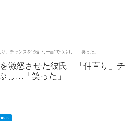
り」チャンスを“余計な一言”でつぶし…「笑った」
女を激怒させた彼氏 「仲直り」チ
つぶし…「笑った」
kmark