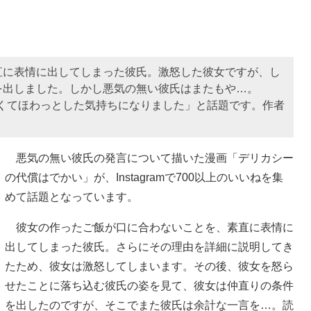
直に表情に出してしまった彼氏。激怒した彼女ですが、し
を出しました。しかし悪気の無い彼氏はまたもや…。
えましくてほわっとした気持ちになりました」と話題です。作者
悪気の無い彼氏の発言について描いた漫画「デリカシー
の代償はでかい」が、Instagramで700以上のいいねを集
めて話題となっています。
彼女の作ったご飯が口に合わないことを、素直に表情に
出してしまった彼氏。さらにその理由を詳細に説明してき
たため、彼女は激怒してしまいます。その後、彼女を怒ら
せたことに落ち込む彼氏の姿を見て、彼女は仲直りの条件
を出したのですが、そこでまた彼氏は余計な一言を…。読