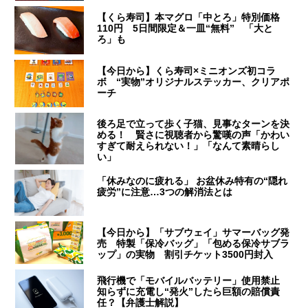
【くら寿司】本マグロ「中とろ」特別価格
110円 5日間限定＆一皿“無料” 「大と
ろ」も
【今日から】くら寿司×ミニオンズ初コラ
ボ “実物”オリジナルステッカー、クリアポ
ーチ
後ろ足で立って歩く子猫、見事なターンを決
める！ 賢さに視聴者から驚嘆の声「かわい
すぎて耐えられない！」「なんて素晴らし
い」
「休みなのに疲れる」 お盆休み特有の“隠れ
疲労”に注意…3つの解消法とは
【今日から】「サブウェイ」サマーバッグ発
売 特製「保冷バッグ」「包める保冷サブラ
ップ」の実物 割引チケット3500円封入
飛行機で「モバイルバッテリー」使用禁止
知らずに充電し“発火”したら巨額の賠償責
任？【弁護士解説】