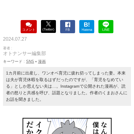
B!
(Twitter)
コメント
FB
Hatena
LINE
2024.07.27
著者 :
オトナンサー編集部
キーワード :
SNS
•
漫画
1カ月前に出産し、ワンオペ育児に疲れ切ってしまった妻。本来
は夫が育児休暇を取るはずだったのですが、「育児をなめてい
る」としか思えない夫は…。Instagramで公開された漫画が、読
者の怒りと共感を呼び、話題となりました。作者のくまおさんに
お話を聞きました。