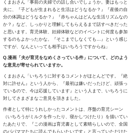
くまおさん「事前の夫婦での話し合いでしょうか。妻はもっと
夫に、『子どもが生まれると生活はどうなるか？』『産後の自
分の体調はどうなるか？』『赤ちゃんはどんな生活リズムなの
か？』など、しっかりと理解してもらえるまで話すべきだった
と思います。育児体験、妊婦体験などのイベントに何度も参加
するのもよかったかな。『そこまでしなくても…』という感じ
ですが、なんといっても相手はいちろうですからね」
Q.漫画「夫が育児をなめくさっている件」について、どのよう
な意見が寄せられていますか。
くまおさん「いちろうに対するコメントがほとんどです。『絶
対に許せん』という人から、『最初は嫌いだったけど、頑張っ
ているので、今は応援しています』という人まで、いちろうに
対してさまざまなご意見を頂きました。
作者として特にうれしかったコメントは、序盤の育児シーン
（いちろうがミルクを作ったり、寝かしつけたり）を描いてい
たあたりで、『この漫画は育児書として素晴らしいので、全国
のパパママたちに読んでもらいたいです』と言っていただけた