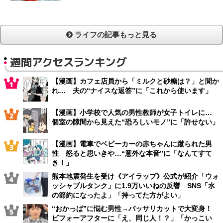
ライフの記事もっと見る
週間アクセスランキング
【漫画】カフェ店員から「ミルクと砂糖は？」と聞か
れ… 夫の“ナイスな返答”に「これから使います」
【漫画】小学校で人気の男性教師が女子トイレに…
個室の隙間から見えた“恐ろしいモノ”に「許せない」
【漫画】電車でベビーカーの赤ちゃんに蹴られた男
性 怒ると思いきや…“意外な本音”に「なんてすて
き！」
熊本地震発生を受け《アイラップ》公式が紹介「ウォ
ッシャブルタンク」に1.9万いいねの反響 SNS「水
の節約になったよ」「持ってた方がよい」
“おかっぱ”に悩む男性→バッサリカットで大変身！
ビフォーアフターに「え、同じ人！？」「かっこい