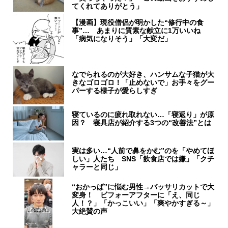
てくれてありがとう」
【漫画】現役僧侶が明かした“修行中の食
事”… あまりに質素な献立に1万いいね
「病気になりそう」「大変だ」
なでられるのが大好き、ハンサムな子猫が大
きなゴロゴロ！「止めないで」お手々をグー
パーする様子が愛らしすぎ
寝ているのに疲れ取れない…「寝返り」が原
因？ 寝具店が紹介する3つの“改善法”とは
実は多い…“人前で鼻をかむ”のを「やめてほ
しい」人たち SNS「飲食店では嫌」「クチ
ャラーと同じ」
“おかっぱ”に悩む男性→バッサリカットで大
変身！ ビフォーアフターに「え、同じ
人！？」「かっこいい」「爽やかすぎる～」
大絶賛の声