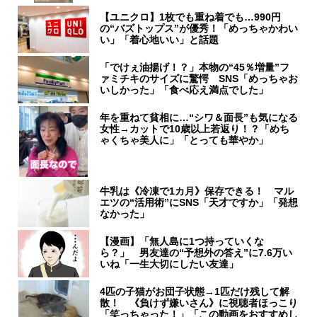
【ユニクロ】1枚でも重ね着でも…990円
の“バズトップス”が優秀！「めっちゃかわい
い」「着心地いい」と話題
「でけぇ油揚げ！？」本物の“45％増量”フ
ァミチキのサイズに驚愕 SNS「めっちゃお
いしかった」「食べ応え満点でした」
年を重ねて貧相に…“シワ＆面長”も気になる
女性→カットで10歳以上若返り！？「めち
ゃくちゃ美人に」「とっても華やか」
牛乳は《冷凍で1カ月》保存できる！ マル
エツの“活用術”にSNS「天才ですか」「発想
なかった」
【漫画】「無人島に1つ持っていくな
ら？」 男友達の“予想外の答え”に7.6万い
いね「一生大切にしたい友達」
4匹の子猫がお団子状態→1匹だけ残して解
散！ 《負けず嫌いさん》に視聴者ほっこり
「笑っちゃった！」「この動画をおすすめし