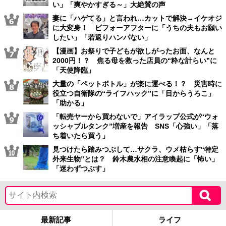
い」「爽やかすぎる～」大絶賛の声
妻に「ハゲてる」と言われ…カットで解決→イケオジ
に大変身！ ビフォーアフターに「うちの夫もお願い
したい」「若返りハンパない」
【漫画】お祭りで子どもが欲しがったお面、なんと
2000円！？ 焦る母を救った店員の“粋な計らい”に
「天使降臨」
大量の「ペットボトル」が楽に運べる！？ 災害時に
役立つ自衛隊の“ライフハック”に「目からうろこ」
「助かる」
「転売ヤーから買わないで」アイラップ公式が“ウォ
ッシャブルタンク”増産を報告 SNS「心強い」「落
ち着いたら買う」
見つけたら踏みつぶして…サクラ、ウメ枯らす“特定
外来生物”とは？ 鈴木農水相の注意喚起に「怖い」
「迷わずつぶす」
最新記事
ライフ