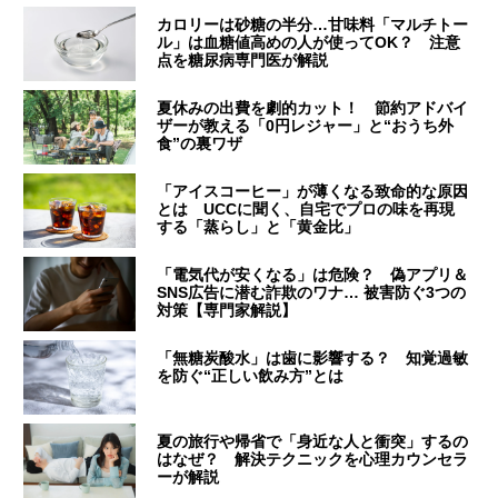
カロリーは砂糖の半分…甘味料「マルチトー
ル」は血糖値高めの人が使ってOK？ 注意
点を糖尿病専門医が解説
夏休みの出費を劇的カット！ 節約アドバイ
ザーが教える「0円レジャー」と“おうち外
食”の裏ワザ
「アイスコーヒー」が薄くなる致命的な原因
とは UCCに聞く、自宅でプロの味を再現
する「蒸らし」と「黄金比」
「電気代が安くなる」は危険？ 偽アプリ＆
SNS広告に潜む詐欺のワナ… 被害防ぐ3つの
対策【専門家解説】
「無糖炭酸水」は歯に影響する？ 知覚過敏
を防ぐ“正しい飲み方”とは
夏の旅行や帰省で「身近な人と衝突」するの
はなぜ？ 解決テクニックを心理カウンセラ
ーが解説