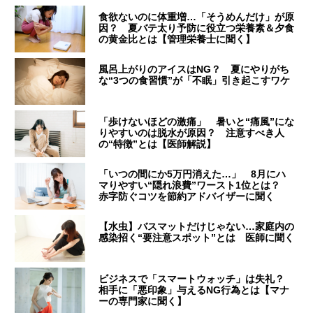
食欲ないのに体重増…「そうめんだけ」が原
因？ 夏バテ太り予防に役立つ栄養素＆夕食
の黄金比とは【管理栄養士に聞く】
風呂上がりのアイスはNG？ 夏にやりがち
な“3つの食習慣”が「不眠」引き起こすワケ
「歩けないほどの激痛」 暑いと“痛風”にな
りやすいのは脱水が原因？ 注意すべき人
の“特徴”とは【医師解説】
「いつの間にか5万円消えた…」 8月にハ
マりやすい“隠れ浪費”ワースト1位とは？
赤字防ぐコツを節約アドバイザーに聞く
【水虫】バスマットだけじゃない…家庭内の
感染招く“要注意スポット”とは 医師に聞く
ビジネスで「スマートウォッチ」は失礼？
相手に「悪印象」与えるNG行為とは【マナ
ーの専門家に聞く】