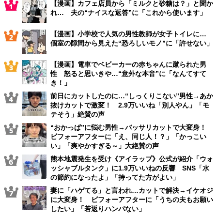
【漫画】カフェ店員から「ミルクと砂糖は？」と聞か
れ… 夫の“ナイスな返答”に「これから使います」
【漫画】小学校で人気の男性教師が女子トイレに…
個室の隙間から見えた“恐ろしいモノ”に「許せない」
【漫画】電車でベビーカーの赤ちゃんに蹴られた男
性 怒ると思いきや…“意外な本音”に「なんてすて
き！」
前日にカットしたのに…“しっくりこない”男性→あか
抜けカットで激変！ 2.9万いいね「別人やん」「モ
テそう」絶賛の声
“おかっぱ”に悩む男性→バッサリカットで大変身！
ビフォーアフターに「え、同じ人！？」「かっこい
い」「爽やかすぎる～」大絶賛の声
熊本地震発生を受け《アイラップ》公式が紹介「ウォ
ッシャブルタンク」に1.9万いいねの反響 SNS「水
の節約になったよ」「持ってた方がよい」
妻に「ハゲてる」と言われ…カットで解決→イケオジ
に大変身！ ビフォーアフターに「うちの夫もお願い
したい」「若返りハンパない」