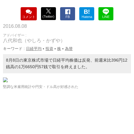
B!
(Twitter)
コメント
FB
Hatena
LINE
2016.08.08
アドバイザー :
八代和也（やしろ・かずや）
キーワード :
日経平均
•
投資
•
株
•
為替
8月8日の東京株式市場で日経平均株価は反発、前週末比396円12
銭高の1万6650円57銭で取引を終えました。
堅調な米雇用統計や円安・ドル高が好感された