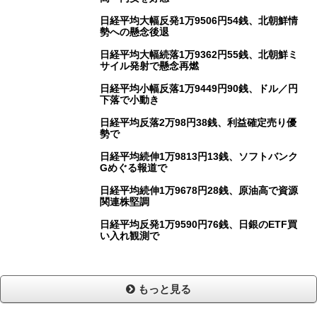
日経平均大幅反発1万9506円54銭、北朝鮮情
勢への懸念後退
日経平均大幅続落1万9362円55銭、北朝鮮ミ
サイル発射で懸念再燃
日経平均小幅反落1万9449円90銭、ドル／円
下落で小動き
日経平均反落2万98円38銭、利益確定売り優
勢で
日経平均続伸1万9813円13銭、ソフトバンク
Gめぐる報道で
日経平均続伸1万9678円28銭、原油高で資源
関連株堅調
日経平均反発1万9590円76銭、日銀のETF買
い入れ観測で
もっと見る