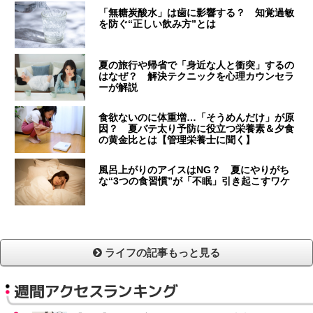
「無糖炭酸水」は歯に影響する？ 知覚過敏
を防ぐ“正しい飲み方”とは
夏の旅行や帰省で「身近な人と衝突」するの
はなぜ？ 解決テクニックを心理カウンセラ
ーが解説
食欲ないのに体重増…「そうめんだけ」が原
因？ 夏バテ太り予防に役立つ栄養素＆夕食
の黄金比とは【管理栄養士に聞く】
風呂上がりのアイスはNG？ 夏にやりがち
な“3つの食習慣”が「不眠」引き起こすワケ
ライフの記事もっと見る
週間アクセスランキング