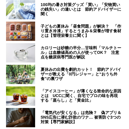
100均の暑さ対策グッズ「買い」「安物買い
の銭失い」の違いとは 節約アドバイザーに
聞く
子どもの夏休み「昼食問題」が解決？ 「作
り置き冷凍」するとうまみ＆栄養が増す食材
とは【管理栄養士に聞く】
カロリーは砂糖の半分…甘味料「マルチトー
ル」は血糖値高めの人が使ってOK？ 注意
点を糖尿病専門医が解説
夏休みの出費を劇的カット！ 節約アドバイ
ザーが教える「0円レジャー」と“おうち外
食”の裏ワザ
「アイスコーヒー」が薄くなる致命的な原因
とは UCCに聞く、自宅でプロの味を再現
する「蒸らし」と「黄金比」
「電気代が安くなる」は危険？ 偽アプリ＆
SNS広告に潜む詐欺のワナ… 被害防ぐ3つの
対策【専門家解説】