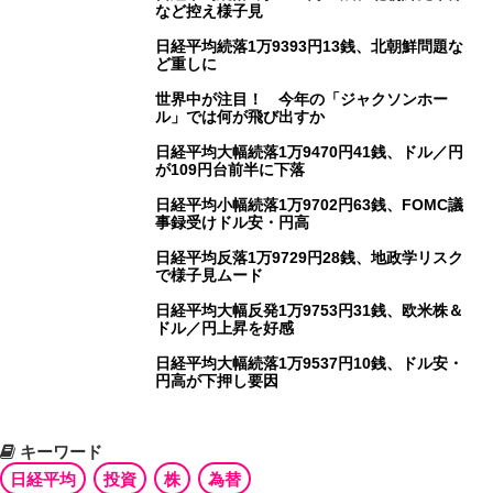
など控え様子見
日経平均続落1万9393円13銭、北朝鮮問題な
ど重しに
世界中が注目！ 今年の「ジャクソンホー
ル」では何が飛び出すか
日経平均大幅続落1万9470円41銭、ドル／円
が109円台前半に下落
日経平均小幅続落1万9702円63銭、FOMC議
事録受けドル安・円高
日経平均反落1万9729円28銭、地政学リスク
で様子見ムード
日経平均大幅反発1万9753円31銭、欧米株＆
ドル／円上昇を好感
日経平均大幅続落1万9537円10銭、ドル安・
円高が下押し要因
キーワード
日経平均
投資
株
為替