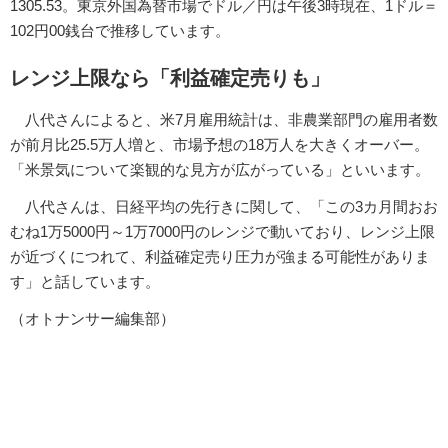
1305.53。東京外国為替市場でドル／円は午後3時現在、1ドル＝
102円00銭台で推移しています。
レンジ上限なら「利益確定売りも」
八代さんによると、米7月雇用統計は、非農業部門の雇用者数
が前月比25.5万人増と、市場予想の18万人を大きくオーバー。
「米景気について楽観的な見方が広がっている」といいます。
八代さんは、日経平均の先行きに関して、「この3カ月間おお
むね1万5000円～1万7000円のレンジで動いており、レンジ上限
が近づくにつれて、利益確定売り圧力が強まる可能性がありま
す」と話しています。
（オトナンサー編集部）