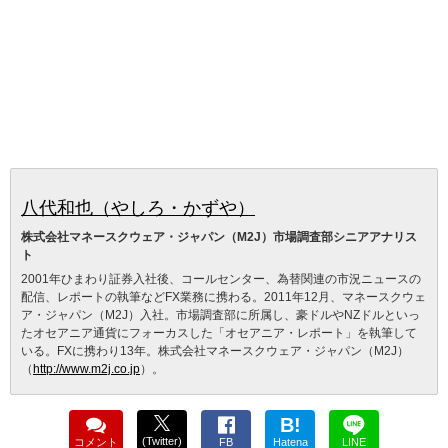
八代和也（やしろ・かずや）
株式会社マネースクウェア・ジャパン（M2J）市場調査部シニアアナリス
ト
2001年ひまわり証券入社後、コールセンター、為替関連の市況ニュースの
配信、レポートの執筆などFX業務に携わる。2011年12月、マネースクウェ
ア・ジャパン（M2J）入社。市場調査部に所属し、豪ドルやNZドルといっ
たオセアニア通貨にフォーカスした「オセアニア・レポート」を執筆して
いる。FXに携わり13年。株式会社マネースクウェア・ジャパン（M2J）
（
http://www.m2j.co.jp
）。
B!
(Twitter)
コメント
FB
Hatena
LINE