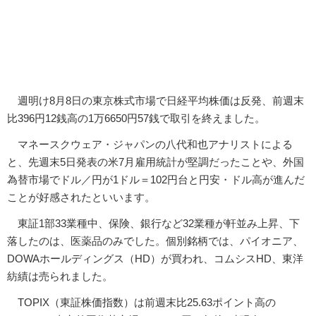
週明け8月8日の東京株式市場で日経平均株価は反発、前週末
比396円12銭高の1万6650円57銭で取引を終えました。
マネースクウェア・ジャパンの八代和也アナリストによる
と、先週末5日発表の米7月雇用統計が堅調だったことや、外国
為替市場でドル／円が1ドル＝102円台と円安・ドル高が進んだ
ことが好感されたといいます。
東証1部33業種中、保険、銀行など32業種が軒並み上昇、下
落したのは、医薬品のみでした。個別銘柄では、パイオニア、
DOWAホールディングス（HD）が買われ、コムシスHD、東洋
紡績は売られました。
TOPIX（東証株価指数）は前週末比25.63ポイント高の