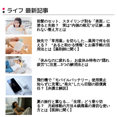
ライフ 最新記事
前髪のセット、スタイリング剤を「表面」に
塗ると失敗？ 実は“内側の根元”が正解…崩
れない整え方とは
旅先で「常用薬」を切らした…薬局で何を伝
える？ “あると助かる情報”とお薬手帳の活
用法とは【薬剤師に聞く】
「休みなのに疲れる」 お盆休み特有の“隠れ
疲労”に注意…3つの解消法とは
飛行機で「モバイルバッテリー」使用禁止
知らずに充電し“発火”したら巨額の賠償責
任？【弁護士解説】
夏の旅行と重なる…「生理」どう乗り切
る？ 月経移動の方法＆鎮痛薬の適切な使い
方とは【医師に聞く】