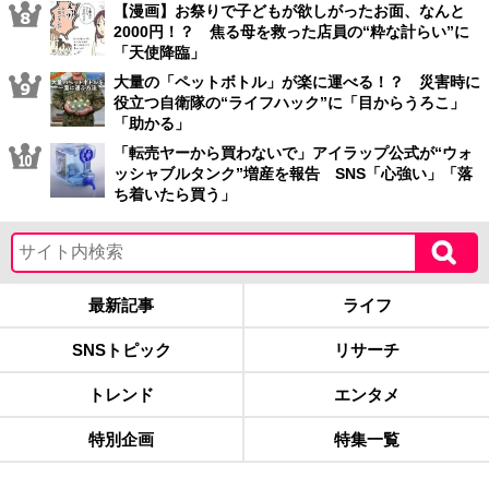
【漫画】お祭りで子どもが欲しがったお面、なんと
2000円！？ 焦る母を救った店員の“粋な計らい”に
「天使降臨」
大量の「ペットボトル」が楽に運べる！？ 災害時に
役立つ自衛隊の“ライフハック”に「目からうろこ」
「助かる」
「転売ヤーから買わないで」アイラップ公式が“ウォ
ッシャブルタンク”増産を報告 SNS「心強い」「落
ち着いたら買う」
最新記事
ライフ
SNSトピック
リサーチ
トレンド
エンタメ
特別企画
特集一覧