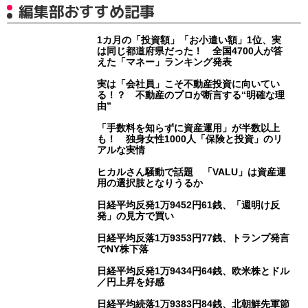
編集部おすすめ記事
1カ月の「投資額」「お小遣い額」1位、実
は同じ都道府県だった！ 全国4700人が答
えた「マネー」ランキング発表
実は「会社員」こそ不動産投資に向いてい
る！？ 不動産のプロが断言する“明確な理
由”
「手数料を知らずに資産運用」が半数以上
も！ 独身女性1000人「保険と投資」のリ
アルな実情
ヒカルさん騒動で話題 「VALU」は資産運
用の選択肢となりうるか
日経平均反発1万9452円61銭、「週明け反
発」の見方で買い
日経平均反落1万9353円77銭、トランプ発言
でNY株下落
日経平均反発1万9434円64銭、欧米株とドル
／円上昇を好感
日経平均続落1万9383円84銭、北朝鮮先軍節