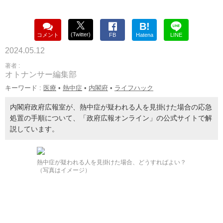
B!
(Twitter)
コメント
FB
Hatena
LINE
2024.05.12
著者 :
オトナンサー編集部
キーワード :
医療
•
熱中症
•
内閣府
•
ライフハック
内閣府政府広報室が、熱中症が疑われる人を見掛けた場合の応急
処置の手順について、「政府広報オンライン」の公式サイトで解
説しています。
熱中症が疑われる人を見掛けた場合、どうすればよい？
（写真はイメージ）