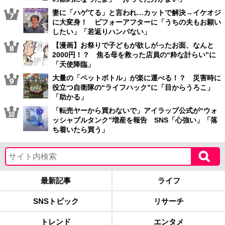
妻に「ハゲてる」と言われ…カットで解決→イケオジ
に大変身！ ビフォーアフターに「うちの夫もお願い
したい」「若返りハンパない」
【漫画】お祭りで子どもが欲しがったお面、なんと
2000円！？ 焦る母を救った店員の“粋な計らい”に
「天使降臨」
大量の「ペットボトル」が楽に運べる！？ 災害時に
役立つ自衛隊の“ライフハック”に「目からうろこ」
「助かる」
「転売ヤーから買わないで」アイラップ公式が“ウォ
ッシャブルタンク”増産を報告 SNS「心強い」「落
ち着いたら買う」
最新記事
ライフ
SNSトピック
リサーチ
トレンド
エンタメ