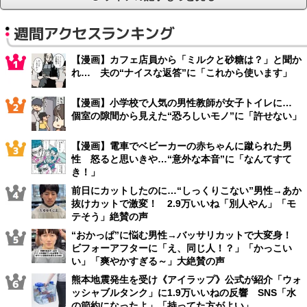
週間アクセスランキング
【漫画】カフェ店員から「ミルクと砂糖は？」と聞か
れ… 夫の“ナイスな返答”に「これから使います」
【漫画】小学校で人気の男性教師が女子トイレに…
個室の隙間から見えた“恐ろしいモノ”に「許せない」
【漫画】電車でベビーカーの赤ちゃんに蹴られた男
性 怒ると思いきや…“意外な本音”に「なんてすて
き！」
前日にカットしたのに…“しっくりこない”男性→あか
抜けカットで激変！ 2.9万いいね「別人やん」「モ
テそう」絶賛の声
“おかっぱ”に悩む男性→バッサリカットで大変身！
ビフォーアフターに「え、同じ人！？」「かっこい
い」「爽やかすぎる～」大絶賛の声
熊本地震発生を受け《アイラップ》公式が紹介「ウォ
ッシャブルタンク」に1.9万いいねの反響 SNS「水
の節約になったよ」「持ってた方がよい」