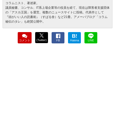
コラムニスト、著述家。
議員秘書、コンサル、IT系上場企業等の役員を経て、現在は障害者支援団体
の「アスカ王国」を運営。複数のニュースサイトに投稿。代表作として
『頭がいい人の読書術』（すばる舎）など21冊。アメーバブログ「コラム
秘伝のタレ」も絶賛公開中。
B!
(Twitter)
コメント
FB
Hatena
LINE