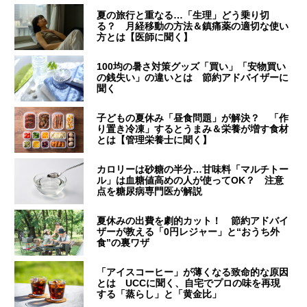
夏の旅行と重なる…「生理」どう乗り切
る？ 月経移動の方法＆鎮痛薬の適切な使い
方とは【医師に聞く】
100均の暑さ対策グッズ「買い」「安物買い
の銭失い」の違いとは 節約アドバイザーに
聞く
子どもの夏休み「昼食問題」が解決？ 「作
り置き冷凍」するとうまみ＆栄養が増す食材
とは【管理栄養士に聞く】
カロリーは砂糖の半分…甘味料「マルチトー
ル」は血糖値高めの人が使ってOK？ 注意
点を糖尿病専門医が解説
夏休みの出費を劇的カット！ 節約アドバイ
ザーが教える「0円レジャー」と“おうち外
食”の裏ワザ
「アイスコーヒー」が薄くなる致命的な原因
とは UCCに聞く、自宅でプロの味を再現
する「蒸らし」と「黄金比」