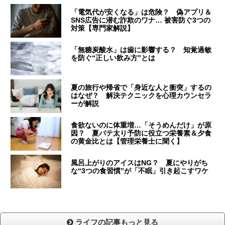
「電気代が安くなる」は危険？ 偽アプリ＆
SNS広告に潜む詐欺のワナ… 被害防ぐ3つの
対策【専門家解説】
「無糖炭酸水」は歯に影響する？ 知覚過敏
を防ぐ“正しい飲み方”とは
夏の旅行や帰省で「身近な人と衝突」するの
はなぜ？ 解決テクニックを心理カウンセラ
ーが解説
食欲ないのに体重増…「そうめんだけ」が原
因？ 夏バテ太り予防に役立つ栄養素＆夕食
の黄金比とは【管理栄養士に聞く】
風呂上がりのアイスはNG？ 夏にやりがち
な“3つの食習慣”が「不眠」引き起こすワケ
ライフの記事もっと見る