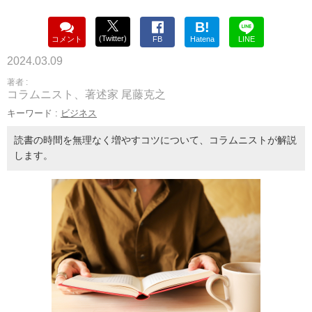
B!
(Twitter)
コメント
FB
Hatena
LINE
2024.03.09
著者 :
コラムニスト、著述家 尾藤克之
キーワード :
ビジネス
読書の時間を無理なく増やすコツについて、コラムニストが解説
します。