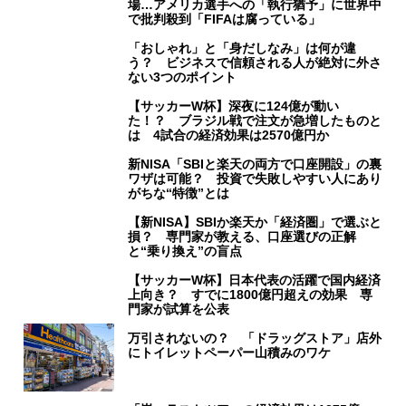
場…アメリカ選手への「執行猶予」に世界中
で批判殺到「FIFAは腐っている」
「おしゃれ」と「身だしなみ」は何が違
う？ ビジネスで信頼される人が絶対に外さ
ない3つのポイント
【サッカーW杯】深夜に124億が動い
た！？ ブラジル戦で注文が急増したものと
は 4試合の経済効果は2570億円か
新NISA「SBIと楽天の両方で口座開設」の裏
ワザは可能？ 投資で失敗しやすい人にあり
がちな“特徴”とは
【新NISA】SBIか楽天か「経済圏」で選ぶと
損？ 専門家が教える、口座選びの正解
と“乗り換え”の盲点
【サッカーW杯】日本代表の活躍で国内経済
上向き？ すでに1800億円超えの効果 専
門家が試算を公表
万引されないの？ 「ドラッグストア」店外
にトイレットペーパー山積みのワケ