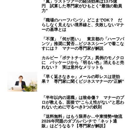
「嵐」ラストツアーの経済効果は1375億
円 試算した専門家がひもとく“最強の動員
力”
「職場のハーフパンツ」どこまでOK？ だ
らしなく見えない境界線と、失敗しないマナ
ーの基準とは
「不潔」「何が悪い」 東京都の「ハーフパ
ンツ」推奨に賛否…ビジネスシーンで着こな
すには？ マナーの専門家が解説
カルビー「ポテトチップス」異例のモノクロ
に パッケージから「明るい色」消えると売
れない？ 実は意外なメリットも
「早く返さなきゃ」メールの即レスは逆効
果？ 専門家に聞くビジネスマナーの“正解”
「半年以内の退職」は致命傷？ マナーのプ
ロが教える、面接で“こらえ性がない”と思わ
れないために守るべき3つの鉄則
「送料無料」はもう限界か…中東情勢×物流
2026年問題のダブルパンチで「ネット通
販」はどうなる？【専門家が解説】