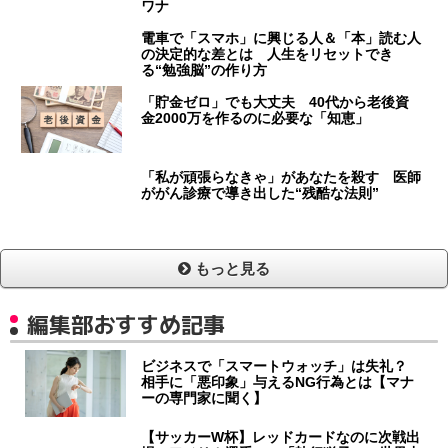
ワナ
電車で「スマホ」に興じる人＆「本」読む人
の決定的な差とは 人生をリセットでき
る“勉強脳”の作り方
「貯金ゼロ」でも大丈夫 40代から老後資
金2000万を作るのに必要な「知恵」
「私が頑張らなきゃ」があなたを殺す 医師
ががん診療で導き出した“残酷な法則”
もっと見る
編集部おすすめ記事
ビジネスで「スマートウォッチ」は失礼？
相手に「悪印象」与えるNG行為とは【マナ
ーの専門家に聞く】
【サッカーW杯】レッドカードなのに次戦出