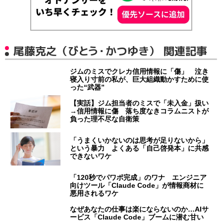
尾藤克之（びとう・かつゆき） 関連記事
ジムのミスでクレカ信用情報に「傷」 泣き
寝入り寸前の私が、巨大組織動かすために使
った“武器”
【実話】ジム担当者のミスで「未入金」扱い
→信用情報に傷 落ち度なきコラムニストが
負った理不尽な自衛策
「うまくいかないのは思考が足りないから」
という暴力 よくある「自己啓発本」に共感
できないワケ
「120秒でパワポ完成」のワナ エンジニア
向けツール「Claude Code」が情報商材に
悪用されるワケ
なぜあなたの仕事は楽にならないのか…AIサ
ービス「Claude Code」ブームに潜む甘い