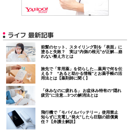
ライフ 最新記事
前髪のセット、スタイリング剤を「表面」に
塗ると失敗？ 実は“内側の根元”が正解…崩
れない整え方とは
旅先で「常用薬」を切らした…薬局で何を伝
える？ “あると助かる情報”とお薬手帳の活
用法とは【薬剤師に聞く】
「休みなのに疲れる」 お盆休み特有の“隠れ
疲労”に注意…3つの解消法とは
飛行機で「モバイルバッテリー」使用禁止
知らずに充電し“発火”したら巨額の賠償責
任？【弁護士解説】