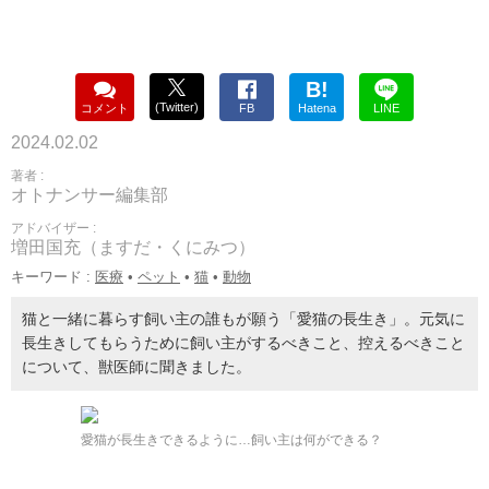
B!
(Twitter)
コメント
FB
Hatena
LINE
2024.02.02
著者 :
オトナンサー編集部
アドバイザー :
増田国充（ますだ・くにみつ）
キーワード :
医療
•
ペット
•
猫
•
動物
猫と一緒に暮らす飼い主の誰もが願う「愛猫の長生き」。元気に
長生きしてもらうために飼い主がするべきこと、控えるべきこと
について、獣医師に聞きました。
愛猫が長生きできるように…飼い主は何ができる？