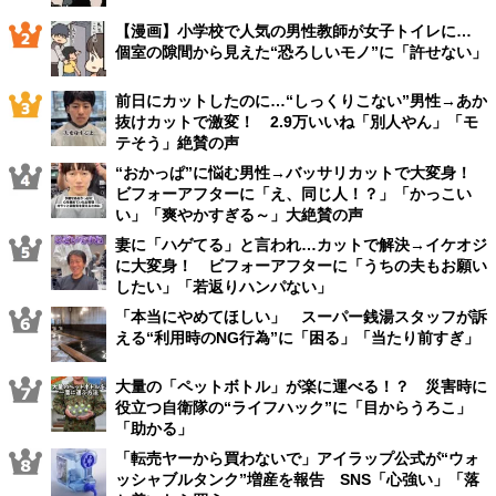
【漫画】小学校で人気の男性教師が女子トイレに…
個室の隙間から見えた“恐ろしいモノ”に「許せない」
前日にカットしたのに…“しっくりこない”男性→あか
抜けカットで激変！ 2.9万いいね「別人やん」「モ
テそう」絶賛の声
“おかっぱ”に悩む男性→バッサリカットで大変身！
ビフォーアフターに「え、同じ人！？」「かっこい
い」「爽やかすぎる～」大絶賛の声
妻に「ハゲてる」と言われ…カットで解決→イケオジ
に大変身！ ビフォーアフターに「うちの夫もお願い
したい」「若返りハンパない」
「本当にやめてほしい」 スーパー銭湯スタッフが訴
える“利用時のNG行為”に「困る」「当たり前すぎ」
大量の「ペットボトル」が楽に運べる！？ 災害時に
役立つ自衛隊の“ライフハック”に「目からうろこ」
「助かる」
「転売ヤーから買わないで」アイラップ公式が“ウォ
ッシャブルタンク”増産を報告 SNS「心強い」「落