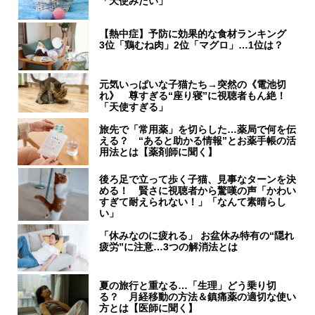
「天使みたい」
【熱中症】予防に効果的な食材ランキング
3位「鶏むね肉」2位「マグロ」…1位は？
元気いっぱいな子猫たち→突然の《電池切
れ》 尊すぎる“座り寝”に視聴者もん絶！
「天使すぎる」
旅先で「常用薬」を切らした…薬局で何を伝
える？ “あると助かる情報”とお薬手帳の活
用法とは【薬剤師に聞く】
後ろ足で立って歩く子猫、見事なターンを決
める！ 賢さに視聴者から驚嘆の声「かわい
すぎて耐えられない！」「なんて素晴らし
い」
「休みなのに疲れる」 お盆休み特有の“隠れ
疲労”に注意…3つの解消法とは
夏の旅行と重なる…「生理」どう乗り切
る？ 月経移動の方法＆鎮痛薬の適切な使い
方とは【医師に聞く】