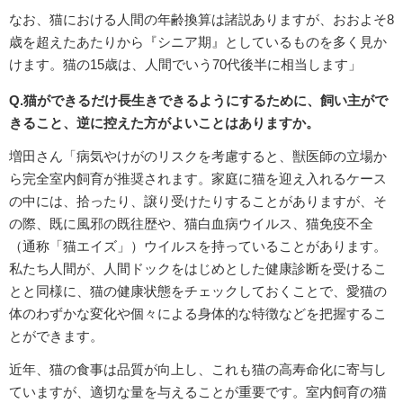
なお、猫における人間の年齢換算は諸説ありますが、おおよそ8
歳を超えたあたりから『シニア期』としているものを多く見か
けます。猫の15歳は、人間でいう70代後半に相当します」
Q.猫ができるだけ長生きできるようにするために、飼い主がで
きること、逆に控えた方がよいことはありますか。
増田さん「病気やけがのリスクを考慮すると、獣医師の立場か
ら完全室内飼育が推奨されます。家庭に猫を迎え入れるケース
の中には、拾ったり、譲り受けたりすることがありますが、そ
の際、既に風邪の既往歴や、猫白血病ウイルス、猫免疫不全
（通称「猫エイズ」）ウイルスを持っていることがあります。
私たち人間が、人間ドックをはじめとした健康診断を受けるこ
とと同様に、猫の健康状態をチェックしておくことで、愛猫の
体のわずかな変化や個々による身体的な特徴などを把握するこ
とができます。
近年、猫の食事は品質が向上し、これも猫の高寿命化に寄与し
ていますが、適切な量を与えることが重要です。室内飼育の猫