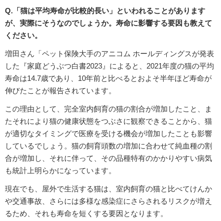
Q.「猫は平均寿命が比較的長い」といわれることがあります
が、実際にそうなのでしょうか。寿命に影響する要因も教えて
ください。
増田さん「ペット保険大手のアニコム ホールディングスが発表
した『家庭どうぶつ白書2023』によると、2021年度の猫の平均
寿命は14.7歳であり、10年前と比べるとおよそ半年ほど寿命が
伸びたことが報告されています。
この理由として、完全室内飼育の猫の割合が増加したこと、ま
たそれにより猫の健康状態をつぶさに観察できることから、猫
が適切なタイミングで医療を受ける機会が増加したことも影響
しているでしょう。猫の飼育頭数の増加に合わせて純血種の割
合が増加し、それに伴って、その品種特有のかかりやすい病気
も統計上明らかになっています。
現在でも、屋外で生活する猫は、室内飼育の猫と比べてけんか
や交通事故、さらには多様な感染症にさらされるリスクが増え
るため、それも寿命を短くする要因となります。