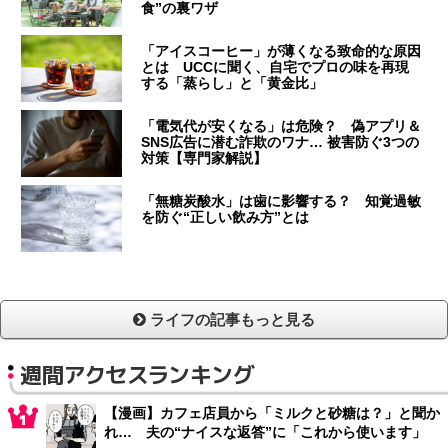
食”の裏ワザ
「アイスコーヒー」が薄くなる致命的な原因
とは UCCに聞く、自宅でプロの味を再現
する「蒸らし」と「黄金比」
「電気代が安くなる」は危険？ 偽アプリ＆
SNS広告に潜む詐欺のワナ… 被害防ぐ3つの
対策【専門家解説】
「無糖炭酸水」は歯に影響する？ 知覚過敏
を防ぐ“正しい飲み方”とは
ライフの記事もっと見る
週間アクセスランキング
【漫画】カフェ店員から「ミルクと砂糖は？」と聞か
れ… 夫の“ナイスな返答”に「これから使います」