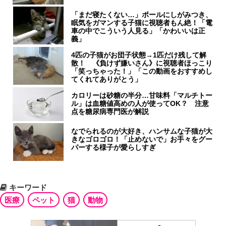
「まだ寝たくない…」ポールにしがみつき、
眠気をガマンする子猫に視聴者もん絶！「電
車の中でこういう人見る」「かわいいは正
義」
4匹の子猫がお団子状態→1匹だけ残して解
散！ 《負けず嫌いさん》に視聴者ほっこり
「笑っちゃった！」「この動画をおすすめし
てくれてありがとう」
カロリーは砂糖の半分…甘味料「マルチトー
ル」は血糖値高めの人が使ってOK？ 注意
点を糖尿病専門医が解説
なでられるのが大好き、ハンサムな子猫が大
きなゴロゴロ！「止めないで」お手々をグー
パーする様子が愛らしすぎ
キーワード
医療
ペット
猫
動物