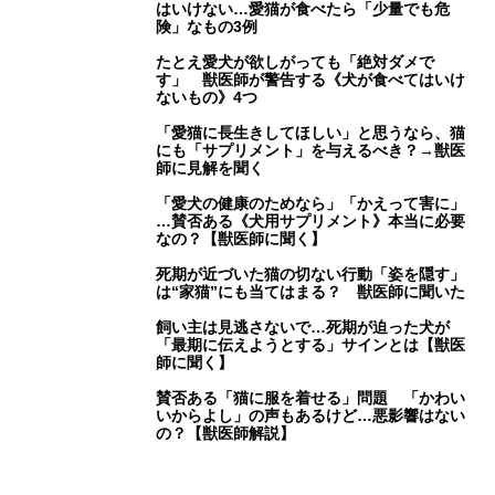
はいけない…愛猫が食べたら「少量でも危
険」なもの3例
たとえ愛犬が欲しがっても「絶対ダメで
す」 獣医師が警告する《犬が食べてはいけ
ないもの》4つ
「愛猫に長生きしてほしい」と思うなら、猫
にも「サプリメント」を与えるべき？→獣医
師に見解を聞く
「愛犬の健康のためなら」「かえって害に」
…賛否ある《犬用サプリメント》本当に必要
なの？【獣医師に聞く】
死期が近づいた猫の切ない行動「姿を隠す」
は“家猫”にも当てはまる？ 獣医師に聞いた
飼い主は見逃さないで…死期が迫った犬が
「最期に伝えようとする」サインとは【獣医
師に聞く】
賛否ある「猫に服を着せる」問題 「かわい
いからよし」の声もあるけど…悪影響はない
の？【獣医師解説】