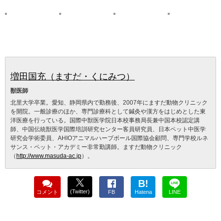
増田国充（ますだ・くにみつ）
獣医師
北里大学卒業。愛知、静岡県内で勤務後、2007年にますだ動物クリニック
を開院。一般診療のほか、専門診療科として鍼灸や漢方をはじめとした東
洋医療を行っている。国際中獣医学院日本校事務局長兼中国本校認定講
師、中国伝統獣医学国際培訓研究センター客員研究員、日本ペット中医学
研究会学術委員、AHIOアニマルハーブボール国際協会顧問、専門学校ルネ
サンス・ペット・アカデミー非常勤講師。ますだ動物クリニック
（
http://www.masuda-ac.jp
）。
B!
(Twitter)
コメント
FB
Hatena
LINE