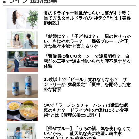
ライフ 最新記事
夏のドライヤー熱風がつらい…髪がすぐ乾く
当て方＆タオルドライの“神テク”とは【美容
師解説】
「結婚は？」「子どもは？」 親のおせっか
い、もはやホラー？ 「帰省ブルー」が“正
常な生存本能”と言えるワケ
「警備員に従いUターン」で違反切符？ 自
宅前の工事で“逆走”強いられた理不尽すぎる
体験
35度以上で「ビール」売れなくなる？ サ
ントリーが“猛暑限定”「夏生」を開発した意
外な背景
SAで「ラーメン＆チャーハン」は猛烈な眠
気のもと？ ドライブ中の“疲れにくい食事
術”とは【管理栄養士に聞く】
【帰省ブルー】「うちの親、気を使わなくて
いいから」 能天気な夫に絶望…義実家
で“孤立”した36歳妻の本音