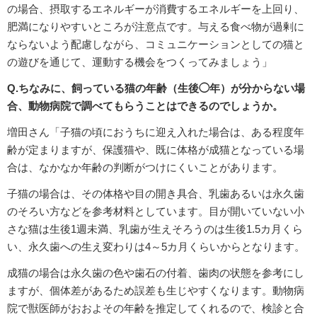
の場合、摂取するエネルギーが消費するエネルギーを上回り、
肥満になりやすいところが注意点です。与える食べ物が過剰に
ならないよう配慮しながら、コミュニケーションとしての猫と
の遊びを通じて、運動する機会をつくってみましょう」
Q.ちなみに、飼っている猫の年齢（生後◯年）が分からない場
合、動物病院で調べてもらうことはできるのでしょうか。
増田さん「子猫の頃におうちに迎え入れた場合は、ある程度年
齢が定まりますが、保護猫や、既に体格が成猫となっている場
合は、なかなか年齢の判断がつけにくいことがあります。
子猫の場合は、その体格や目の開き具合、乳歯あるいは永久歯
のそろい方などを参考材料としています。目が開いていない小
さな猫は生後1週未満、乳歯が生えそろうのは生後1.5カ月くら
い、永久歯への生え変わりは4～5カ月くらいからとなります。
成猫の場合は永久歯の色や歯石の付着、歯肉の状態を参考にし
ますが、個体差があるため誤差も生じやすくなります。動物病
院で獣医師がおおよその年齢を推定してくれるので、検診と合