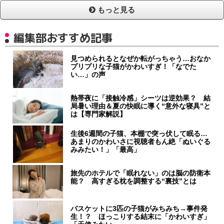
もっと見る
編集部おすすめ記事
見つめられるとなぜか転がっちゃう…おなか
プリプリな子猫がかわいすぎ！「なでた
い…」の声
熱帯夜に「接触冷感」シーツは逆効果？ 結
局暑い理由＆夏の快眠に導く“意外な寝具”と
は【専門家解説】
生後6週間の子猫、本棚で突っ伏して眠る…
あまりのかわいさに視聴者もん絶「ぬいぐる
みみたい！」「最高」
旅先のホテルで「眠れない」のは脳の防衛本
能？ 高すぎる枕を調整する“裏技”とは
バスケットに3匹の子猫がみちみち→事件発
生！？ ほっこりする結末に「かわいすぎ」