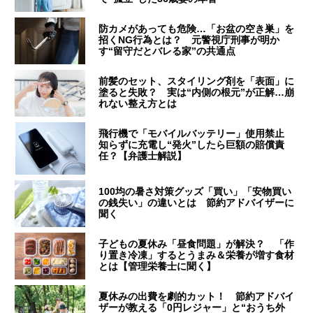
防カメがあっても危険…「お盆の空き巣」を
招くNG行為とは？ 元警視庁刑事が明か
す“留守だとバレる家”の共通点
前髪のセット、スタイリング剤を「表面」に
塗ると失敗？ 実は“内側の根元”が正解…崩
れない整え方とは
飛行機で「モバイルバッテリー」使用禁止
知らずに充電し“発火”したら巨額の賠償責
任？【弁護士解説】
100均の暑さ対策グッズ「買い」「安物買い
の銭失い」の違いとは 節約アドバイザーに
聞く
子どもの夏休み「昼食問題」が解決？ 「作
り置き冷凍」するとうまみ＆栄養が増す食材
とは【管理栄養士に聞く】
夏休みの出費を劇的カット！ 節約アドバイ
ザーが教える「0円レジャー」と“おうち外