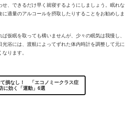
わせ、できるだけ早く就寝するようにしましょう。眠れな
食に適量のアルコールを摂取したりすることをお勧めしま
れば仮眠を取っても構いませんが、少々の眠気は我慢し、
日光浴には、渡航によってずれた体内時計を調整して元に
くなります。
て損なし！ 「エコノミークラス症
防に効く「運動」6選