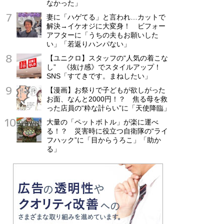
なかった」
妻に「ハゲてる」と言われ…カットで
解決→イケオジに大変身！ ビフォー
アフターに「うちの夫もお願いした
い」「若返りハンパない」
【ユニクロ】スタッフの“人気の着こな
し” 《抜け感》でスタイルアップ！
SNS「すてきです。まねしたい」
【漫画】お祭りで子どもが欲しがった
お面、なんと2000円！？ 焦る母を救
った店員の“粋な計らい”に「天使降臨」
大量の「ペットボトル」が楽に運べ
る！？ 災害時に役立つ自衛隊の“ライ
フハック”に「目からうろこ」「助か
る」