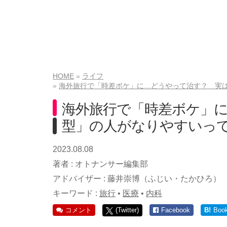
HOME
ライフ
海外旅行で「時差ボケ」に…どうやって治す？ 実
海外旅行で「時差ボケ」
型」の人がなりやすいっ
2023.08.08
著者 :
オトナンサー編集部
アドバイザー :
藤井崇博（ふじい・たかひろ）
キーワード :
旅行
•
医療
•
内科
コメント
(Twitter)
Facebook
B!
Boo