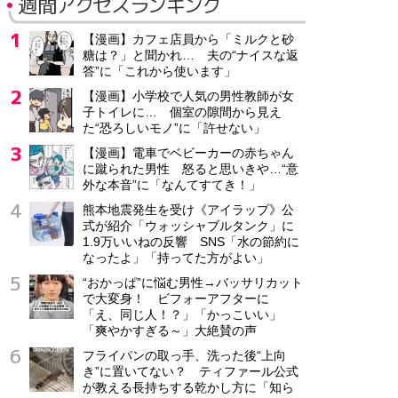
週間アクセスランキング
【漫画】カフェ店員から「ミルクと砂
糖は？」と聞かれ… 夫の“ナイスな返
答”に「これから使います」
【漫画】小学校で人気の男性教師が女
子トイレに… 個室の隙間から見え
た“恐ろしいモノ”に「許せない」
【漫画】電車でベビーカーの赤ちゃん
に蹴られた男性 怒ると思いきや…“意
外な本音”に「なんてすてき！」
熊本地震発生を受け《アイラップ》公
式が紹介「ウォッシャブルタンク」に
1.9万いいねの反響 SNS「水の節約に
なったよ」「持ってた方がよい」
“おかっぱ”に悩む男性→バッサリカット
で大変身！ ビフォーアフターに
「え、同じ人！？」「かっこいい」
「爽やかすぎる～」大絶賛の声
フライパンの取っ手、洗った後“上向
き”に置いてない？ ティファール公式
が教える長持ちする乾かし方に「知ら