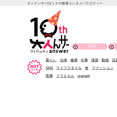
オトナンサー|オトナの教養エンタメバラエティー
TOP
暮らし
法律
健康
仕事
漫画
動画
話
SNS
ライフスタイル
食
ファッション
医療
ドラえもん
graniph