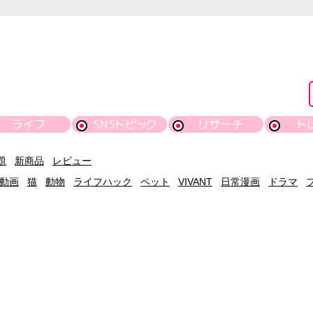
ライフ
SNSトピック
リサーチ
ト
題
新商品
レビュー
動画
猫
動物
ライフハック
ペット
VIVANT
日常漫画
ドラマ