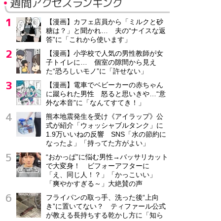
週間アクセスランキング
【漫画】カフェ店員から「ミルクと砂
糖は？」と聞かれ… 夫の“ナイスな返
答”に「これから使います」
【漫画】小学校で人気の男性教師が女
子トイレに… 個室の隙間から見え
た“恐ろしいモノ”に「許せない」
【漫画】電車でベビーカーの赤ちゃん
に蹴られた男性 怒ると思いきや…“意
外な本音”に「なんてすてき！」
熊本地震発生を受け《アイラップ》公
式が紹介「ウォッシャブルタンク」に
1.9万いいねの反響 SNS「水の節約に
なったよ」「持ってた方がよい」
“おかっぱ”に悩む男性→バッサリカット
で大変身！ ビフォーアフターに
「え、同じ人！？」「かっこいい」
「爽やかすぎる～」大絶賛の声
フライパンの取っ手、洗った後“上向
き”に置いてない？ ティファール公式
が教える長持ちする乾かし方に「知ら