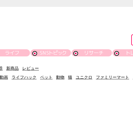
ライフ
SNSトピック
リサーチ
ト
題
新商品
レビュー
動画
ライフハック
ペット
動物
猫
ユニクロ
ファミリーマート