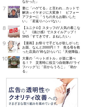
なかった」
妻に「ハゲてる」と言われ…カットで
解決→イケオジに大変身！ ビフォー
アフターに「うちの夫もお願いした
い」「若返りハンパない」
【ユニクロ】スタッフの“人気の着こな
し” 《抜け感》でスタイルアップ！
SNS「すてきです。まねしたい」
【漫画】お祭りで子どもが欲しがった
お面、なんと2000円！？ 焦る母を救
った店員の“粋な計らい”に「天使降臨」
大量の「ペットボトル」が楽に運べ
る！？ 災害時に役立つ自衛隊の“ライ
フハック”に「目からうろこ」「助か
る」