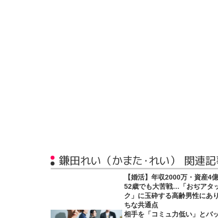
鎌田れい（かまた・れい） 関連記
【婚活】年収2000万・資産4
52歳でも大苦戦…「おぢアタ
ク」に玉砕する高齢男性にあ
ちな共通点
相手を「コミュ力低い」とバ