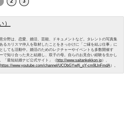
1
2
3
い）
意分野は、恋愛、婚活、芸能、ドキュメントなど。タレントの写真集
あるカリスマ仲人を取材したことをきっかけに「ご縁を結ぶ仕事」に
としても活動中。婚活のためのレクチャーやイベントも多数開催す
ーで知り合った夫と結婚し、双子の母。自らのお見合い経験を生かし
。「最短結婚ナビ公式サイト」（
http://www.saitankekkon.jp
）、
（
https://www.youtube.com/channel/UCObGYwIfj_oY-cm9LlnFmdA
）。