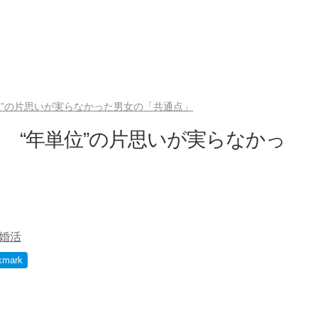
位”の片思いが実らなかった男女の「共通点」
 “年単位”の片思いが実らなかっ
婚活
kmark