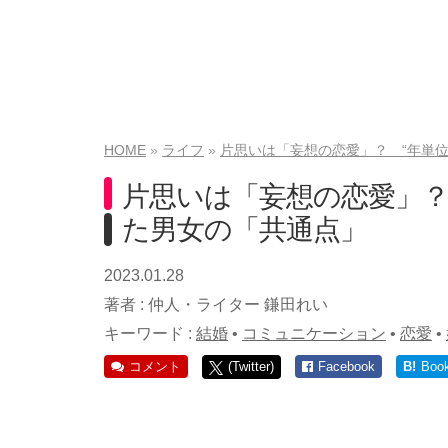
HOME
ライフ
片思いは「妄想の恋愛」？ “年単
片思いは「妄想の恋愛」？
た男女の「共通点」
2023.01.28
著者 :
仲人・ライター 鎌田れい
キーワード :
結婚
•
コミュニケーション
•
恋愛
•
コメント
(Twitter)
Facebook
B!
Boo