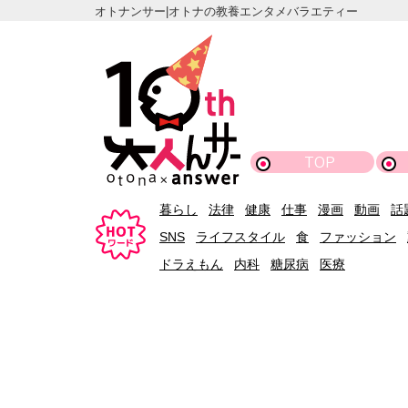
オトナンサー|オトナの教養エンタメバラエティー
TOP
暮らし
法律
健康
仕事
漫画
動画
話
SNS
ライフスタイル
食
ファッション
ドラえもん
内科
糖尿病
医療