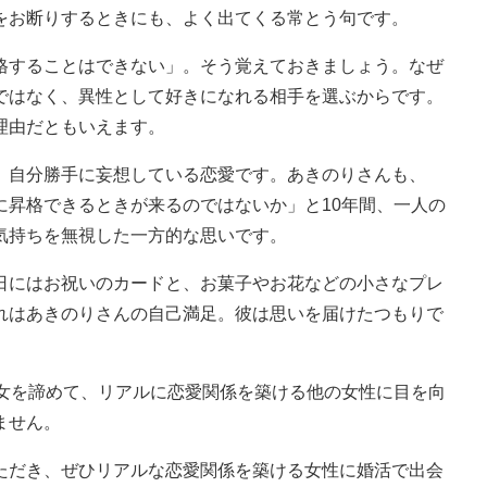
をお断りするときにも、よく出てくる常とう句です。
することはできない」。そう覚えておきましょう。なぜ
ではなく、異性として好きになれる相手を選ぶからです。
理由だともいえます。
自分勝手に妄想している恋愛です。あきのりさんも、
に昇格できるときが来るのではないか」と10年間、一人の
気持ちを無視した一方的な思いです。
にはお祝いのカードと、お菓子やお花などの小さなプレ
れはあきのりさんの自己満足。彼は思いを届けたつもりで
。
女を諦めて、リアルに恋愛関係を築ける他の女性に目を向
ません。
だき、ぜひリアルな恋愛関係を築ける女性に婚活で出会