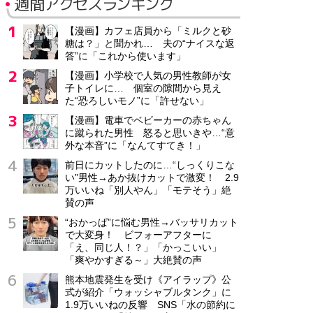
週間アクセスランキング
【漫画】カフェ店員から「ミルクと砂
糖は？」と聞かれ… 夫の“ナイスな返
答”に「これから使います」
【漫画】小学校で人気の男性教師が女
子トイレに… 個室の隙間から見え
た“恐ろしいモノ”に「許せない」
【漫画】電車でベビーカーの赤ちゃん
に蹴られた男性 怒ると思いきや…“意
外な本音”に「なんてすてき！」
前日にカットしたのに…“しっくりこな
い”男性→あか抜けカットで激変！ 2.9
万いいね「別人やん」「モテそう」絶
賛の声
“おかっぱ”に悩む男性→バッサリカット
で大変身！ ビフォーアフターに
「え、同じ人！？」「かっこいい」
「爽やかすぎる～」大絶賛の声
熊本地震発生を受け《アイラップ》公
式が紹介「ウォッシャブルタンク」に
1.9万いいねの反響 SNS「水の節約に