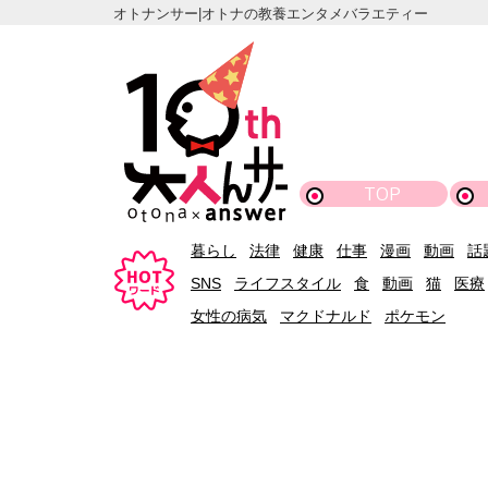
オトナンサー|オトナの教養エンタメバラエティー
TOP
暮らし
法律
健康
仕事
漫画
動画
話
SNS
ライフスタイル
食
動画
猫
医療
女性の病気
マクドナルド
ポケモン