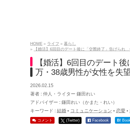
HOME
ライフ
暮らし
【婚活】6回目のデート後に「交際終了」告げられ…
【婚活】6回目のデート後
万・38歳男性が女性を失
2026.02.15
著者 :
仲人・ライター 鎌田れい
アドバイザー :
鎌田れい（かまた・れい）
キーワード :
結婚
•
コミュニケーション
•
恋愛
•
コメント
(Twitter)
Facebook
B!
Boo