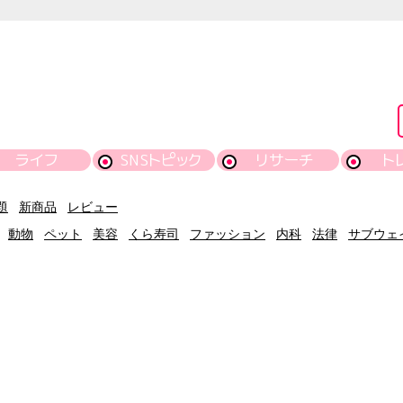
ライフ
SNSトピック
リサーチ
ト
題
新商品
レビュー
動物
ペット
美容
くら寿司
ファッション
内科
法律
サブウェ