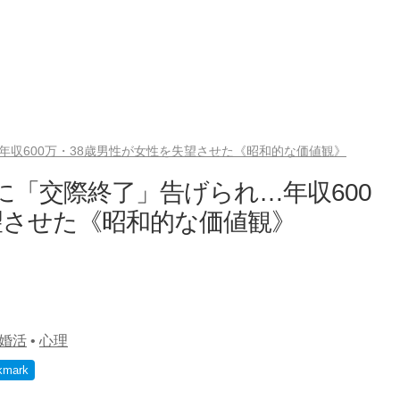
年収600万・38歳男性が女性を失望させた《昭和的な価値観》
に「交際終了」告げられ…年収600
望させた《昭和的な価値観》
婚活
•
心理
kmark