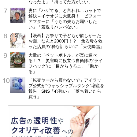
なったよ」「持ってた方がよい」
妻に「ハゲてる」と言われ…カットで
解決→イケオジに大変身！ ビフォー
アフターに「うちの夫もお願いした
い」「若返りハンパない」
【漫画】お祭りで子どもが欲しがった
お面、なんと2000円！？ 焦る母を救
った店員の“粋な計らい”に「天使降臨」
大量の「ペットボトル」が楽に運べ
る！？ 災害時に役立つ自衛隊の“ライ
フハック”に「目からうろこ」「助か
る」
「転売ヤーから買わないで」アイラッ
プ公式が“ウォッシャブルタンク”増産を
報告 SNS「心強い」「落ち着いたら
買う」