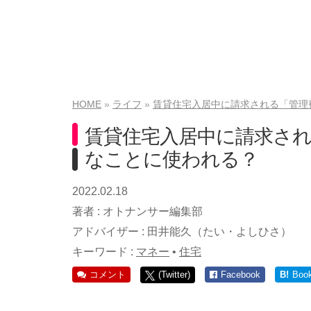
HOME
ライフ
賃貸住宅入居中に請求される「管理
賃貸住宅入居中に請求さ
なことに使われる？
2022.02.18
著者 :
オトナンサー編集部
アドバイザー :
田井能久（たい・よしひさ）
キーワード :
マネー
•
住宅
コメント
(Twitter)
Facebook
B!
Boo