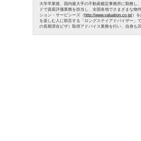
大学卒業後、国内最大手の不動産鑑定事務所に勤務し、
ドで資産評価業務を担当し、全国各地でさまざまな物件
ション・サービシーズ（
http://www.valuation.co.jp/
）を
を楽しむ人に助言する「ロングステイアドバイザー」でも
の長期滞在ビザ）取得アドバイス業務を行い、自身も20