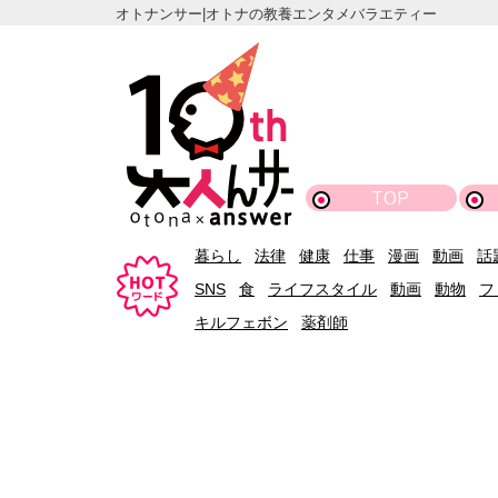
オトナンサー|オトナの教養エンタメバラエティー
TOP
暮らし
法律
健康
仕事
漫画
動画
話
SNS
食
ライフスタイル
動画
動物
フ
キルフェボン
薬剤師