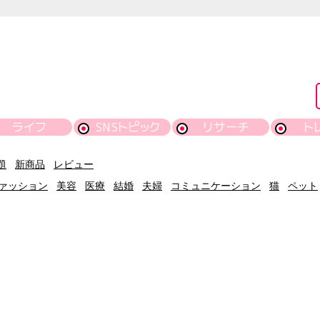
ライフ
SNSトピック
リサーチ
ト
題
新商品
レビュー
ァッション
美容
医療
結婚
夫婦
コミュニケーション
猫
ペット