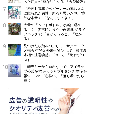
った店員の“粋な計らい”に「天使降臨」
【漫画】電車でベビーカーの赤ちゃん
に蹴られた男性 怒ると思いきや…“意
外な本音”に「なんてすてき！」
大量の「ペットボトル」が楽に運べ
る！？ 災害時に役立つ自衛隊の“ライ
フハック”に「目からうろこ」「助か
る」
見つけたら踏みつぶして…サクラ、ウ
メ枯らす“特定外来生物”とは？ 鈴木農
水相の注意喚起に「怖い」「迷わずつ
ぶす」
「転売ヤーから買わないで」アイラッ
プ公式が“ウォッシャブルタンク”増産を
報告 SNS「心強い」「落ち着いたら
買う」