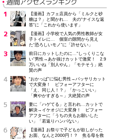
週間アクセスランキング
【漫画】カフェ店員から「ミルクと砂
糖は？」と聞かれ… 夫の“ナイスな返
答”に「これから使います」
【漫画】小学校で人気の男性教師が女
子トイレに… 個室の隙間から見え
た“恐ろしいモノ”に「許せない」
前日にカットしたのに…“しっくりこな
い”男性→あか抜けカットで激変！ 2.9
万いいね「別人やん」「モテそう」絶
賛の声
“おかっぱ”に悩む男性→バッサリカット
で大変身！ ビフォーアフターに
「え、同じ人！？」「かっこいい」
「爽やかすぎる～」大絶賛の声
妻に「ハゲてる」と言われ…カットで
解決→イケオジに大変身！ ビフォー
アフターに「うちの夫もお願いした
い」「若返りハンパない」
【漫画】お祭りで子どもが欲しがった
お面、なんと2000円！？ 焦る母を救