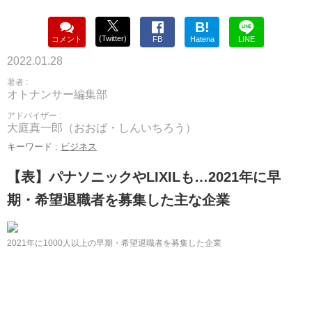
B!
(Twitter)
コメント
FB
Hatena
LINE
2022.01.28
著者 :
オトナンサー編集部
アドバイザー :
大庭真一郎（おおば・しんいちろう）
キーワード :
ビジネス
【表】パナソニックやLIXILも…2021年に早
期・希望退職者を募集した主な企業
2021年に1000人以上の早期・希望退職者を募集した企業