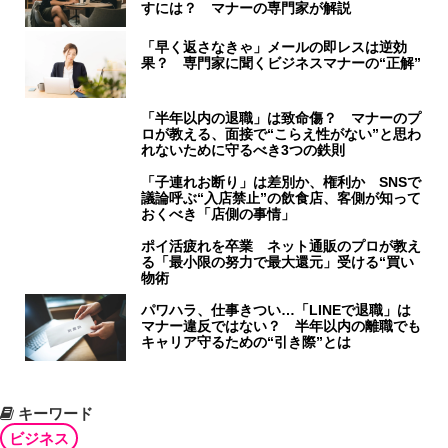
すには？ マナーの専門家が解説
「早く返さなきゃ」メールの即レスは逆効
果？ 専門家に聞くビジネスマナーの“正解”
「半年以内の退職」は致命傷？ マナーのプ
ロが教える、面接で“こらえ性がない”と思わ
れないために守るべき3つの鉄則
「子連れお断り」は差別か、権利か SNSで
議論呼ぶ“入店禁止”の飲食店、客側が知って
おくべき「店側の事情」
ポイ活疲れを卒業 ネット通販のプロが教え
る「最小限の努力で最大還元」受ける“買い
物術
パワハラ、仕事きつい…「LINEで退職」は
マナー違反ではない？ 半年以内の離職でも
キャリア守るための“引き際”とは
キーワード
ビジネス