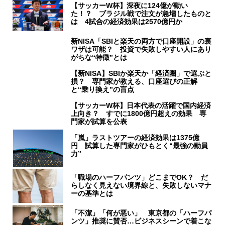
【サッカーW杯】深夜に124億が動い
た！？ ブラジル戦で注文が急増したものと
は 4試合の経済効果は2570億円か
新NISA「SBIと楽天の両方で口座開設」の裏
ワザは可能？ 投資で失敗しやすい人にあり
がちな“特徴”とは
【新NISA】SBIか楽天か「経済圏」で選ぶと
損？ 専門家が教える、口座選びの正解
と“乗り換え”の盲点
【サッカーW杯】日本代表の活躍で国内経済
上向き？ すでに1800億円超えの効果 専
門家が試算を公表
「嵐」ラストツアーの経済効果は1375億
円 試算した専門家がひもとく“最強の動員
力”
「職場のハーフパンツ」どこまでOK？ だ
らしなく見えない境界線と、失敗しないマナ
ーの基準とは
「不潔」「何が悪い」 東京都の「ハーフパ
ンツ」推奨に賛否…ビジネスシーンで着こな