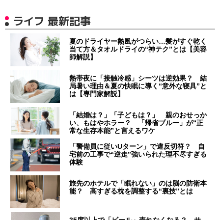
ライフ 最新記事
夏のドライヤー熱風がつらい…髪がすぐ乾く
当て方＆タオルドライの“神テク”とは【美容
師解説】
熱帯夜に「接触冷感」シーツは逆効果？ 結
局暑い理由＆夏の快眠に導く“意外な寝具”と
は【専門家解説】
「結婚は？」「子どもは？」 親のおせっか
い、もはやホラー？ 「帰省ブルー」が“正
常な生存本能”と言えるワケ
「警備員に従いUターン」で違反切符？ 自
宅前の工事で“逆走”強いられた理不尽すぎる
体験
旅先のホテルで「眠れない」のは脳の防衛本
能？ 高すぎる枕を調整する“裏技”とは
35度以上で「ビール」売れなくなる？ サ