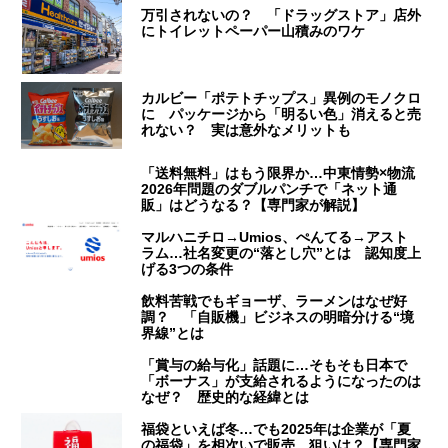
万引されないの？ 「ドラッグストア」店外
にトイレットペーパー山積みのワケ
カルビー「ポテトチップス」異例のモノクロ
に パッケージから「明るい色」消えると売
れない？ 実は意外なメリットも
「送料無料」はもう限界か…中東情勢×物流
2026年問題のダブルパンチで「ネット通
販」はどうなる？【専門家が解説】
マルハニチロ→Umios、ぺんてる→アスト
ラム…社名変更の“落とし穴”とは 認知度上
げる3つの条件
飲料苦戦でもギョーザ、ラーメンはなぜ好
調？ 「自販機」ビジネスの明暗分ける“境
界線”とは
「賞与の給与化」話題に…そもそも日本で
「ボーナス」が支給されるようになったのは
なぜ？ 歴史的な経緯とは
福袋といえば冬…でも2025年は企業が「夏
の福袋」を相次いで販売、狙いは？【専門家