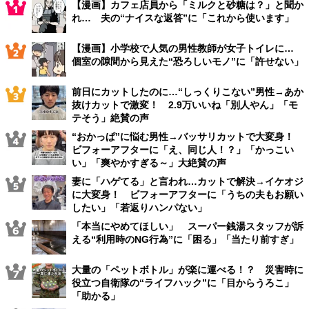
【漫画】カフェ店員から「ミルクと砂糖は？」と聞か
れ… 夫の“ナイスな返答”に「これから使います」
【漫画】小学校で人気の男性教師が女子トイレに…
個室の隙間から見えた“恐ろしいモノ”に「許せない」
前日にカットしたのに…“しっくりこない”男性→あか
抜けカットで激変！ 2.9万いいね「別人やん」「モ
テそう」絶賛の声
“おかっぱ”に悩む男性→バッサリカットで大変身！
ビフォーアフターに「え、同じ人！？」「かっこい
い」「爽やかすぎる～」大絶賛の声
妻に「ハゲてる」と言われ…カットで解決→イケオジ
に大変身！ ビフォーアフターに「うちの夫もお願い
したい」「若返りハンパない」
「本当にやめてほしい」 スーパー銭湯スタッフが訴
える“利用時のNG行為”に「困る」「当たり前すぎ」
大量の「ペットボトル」が楽に運べる！？ 災害時に
役立つ自衛隊の“ライフハック”に「目からうろこ」
「助かる」