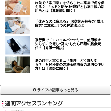
旅先で「常用薬」を切らした…薬局で何を伝
える？ “あると助かる情報”とお薬手帳の活
用法とは【薬剤師に聞く】
「休みなのに疲れる」 お盆休み特有の“隠れ
疲労”に注意…3つの解消法とは
飛行機で「モバイルバッテリー」使用禁止
知らずに充電し“発火”したら巨額の賠償責
任？【弁護士解説】
夏の旅行と重なる…「生理」どう乗り切
る？ 月経移動の方法＆鎮痛薬の適切な使い
方とは【医師に聞く】
ライフの記事もっと見る
週間アクセスランキング