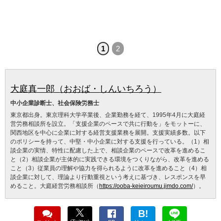
1
2
大庭真一郎（おおば・しんいちろう）
中小企業診断士、社会保険労務士
東京都出身。東京理科大学卒業後、企業勤務を経て、1995年4月に大庭経
営労務相談所を設立。「支援企業のペースで共に行動を」をモットーに、
関西地区を中心に企業に対する経営支援業務を展開。支援実績多数。以下
のポリシーを持って、中堅・中小企業に対する支援を行っている。（1）相
談企業の実情、特性に配慮した上で、相談企業のペースで改革を進めるこ
と（2）相談企業が主体的に実践できる環境をつくりながら、改革を進める
こと（3）従業員の理解や協力を得られるように改革を進めること（4）相
談企業に対して、理論より行動重視という考えに基づき、レスポンスを早
めること。大庭経営労務相談所（
https://ooba-keieiroumu.jimdo.com/
）。
B!