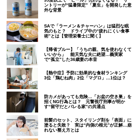
ントリーが“猛暑限定”「夏生」を開発した意
外な背景
SAで「ラーメン＆チャーハン」は猛烈な眠
気のもと？ ドライブ中の“疲れにくい食事
術”とは【管理栄養士に聞く】
【帰省ブルー】「うちの親、気を使わなくて
いいから」 能天気な夫に絶望…義実家
で“孤立”した36歳妻の本音
【熱中症】予防に効果的な食材ランキング
3位「鶏むね肉」2位「マグロ」…1位は？
防カメがあっても危険…「お盆の空き巣」を
招くNG行為とは？ 元警視庁刑事が明か
す“留守だとバレる家”の共通点
前髪のセット、スタイリング剤を「表面」に
塗ると失敗？ 実は“内側の根元”が正解…崩
れない整え方とは