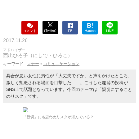
B!
(Twitter)
コメント
FB
Hatena
LINE
2017.11.26
アドバイザー :
西出ひろ子（にしで・ひろこ）
キーワード :
マナー
•
コミュニケーション
具合が悪い女性に男性が「大丈夫ですか」と声をかけたところ、
激しく拒絶される場面を目撃した――。こうした趣旨の投稿が
SNS上で話題となっています。今回のテーマは「親切にすること
のリスク」です。
「親切」にも思わぬリスクが潜んでいる？