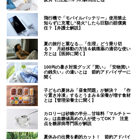
飛行機で「モバイルバッテリー」使用禁止
知らずに充電し“発火”したら巨額の賠償責
任？【弁護士解説】
夏の旅行と重なる…「生理」どう乗り切
る？ 月経移動の方法＆鎮痛薬の適切な使い
方とは【医師に聞く】
100均の暑さ対策グッズ「買い」「安物買い
の銭失い」の違いとは 節約アドバイザーに
聞く
子どもの夏休み「昼食問題」が解決？ 「作
り置き冷凍」するとうまみ＆栄養が増す食材
とは【管理栄養士に聞く】
カロリーは砂糖の半分…甘味料「マルチトー
ル」は血糖値高めの人が使ってOK？ 注意
点を糖尿病専門医が解説
夏休みの出費を劇的カット！ 節約アドバイ