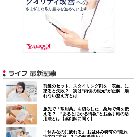
ライフ 最新記事
前髪のセット、スタイリング剤を「表面」に
塗ると失敗？ 実は“内側の根元”が正解…崩
れない整え方とは
旅先で「常用薬」を切らした…薬局で何を伝
える？ “あると助かる情報”とお薬手帳の活
用法とは【薬剤師に聞く】
「休みなのに疲れる」 お盆休み特有の“隠れ
疲労”に注意…3つの解消法とは