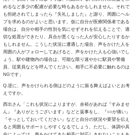
めるなど多少の配慮が必要な時もあるかもしれません。それで
も拒絶されてしまったら『失礼しました』と謝り、周囲にヘル
プを求めるのがよいと思います。仮に自分が医療関係者である
場合は、自分や相手の性別を気にせずそれを伝えることで、適
切な処置ができたり、具合が悪くなった人が安心したりするか
もしれません。こうした状況に遭遇した場合、声をかけた人を
周囲の人がフォローしてあげると、声をかけた人も心強いでし
ょう。駅や建物内の場合は、可能な限り速やかに駅員や警備
員、従業員などを呼んでください。相手に不必要に触れるのは
NGです」
Q.逆に、声をかけられる側はどのように振る舞えばよいとお考
えですか。
西出さん「これも状況によりますが、余裕があれば『すみませ
ん』『ありがとうございます』などと返事をし、『○○が痛い』
『そっとしておいてください』などと自分の状況や要望を伝え
ると周囲もサポートしやすくなるでしょう。ただし、体調や具
合によっては、声をかけてきた相手に対応しきれないこともあ