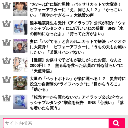
“おかっぱ”に悩む男性→バッサリカットで大変身！
ビフォーアフターに「え、同じ人！？」「かっこい
い」「爽やかすぎる～」大絶賛の声
熊本地震発生を受け《アイラップ》公式が紹介「ウォ
ッシャブルタンク」に1.9万いいねの反響 SNS「水
の節約になったよ」「持ってた方がよい」
妻に「ハゲてる」と言われ…カットで解決→イケオジ
に大変身！ ビフォーアフターに「うちの夫もお願い
したい」「若返りハンパない」
【漫画】お祭りで子どもが欲しがったお面、なんと
2000円！？ 焦る母を救った店員の“粋な計らい”に
「天使降臨」
大量の「ペットボトル」が楽に運べる！？ 災害時に
役立つ自衛隊の“ライフハック”に「目からうろこ」
「助かる」
「転売ヤーから買わないで」アイラップ公式が“ウォ
ッシャブルタンク”増産を報告 SNS「心強い」「落
ち着いたら買う」