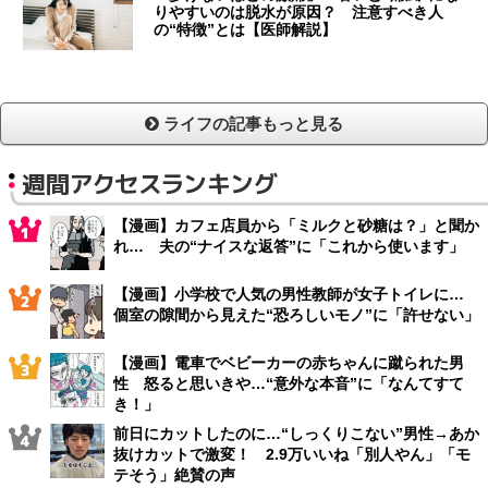
りやすいのは脱水が原因？ 注意すべき人
の“特徴”とは【医師解説】
ライフの記事もっと見る
週間アクセスランキング
【漫画】カフェ店員から「ミルクと砂糖は？」と聞か
れ… 夫の“ナイスな返答”に「これから使います」
【漫画】小学校で人気の男性教師が女子トイレに…
個室の隙間から見えた“恐ろしいモノ”に「許せない」
【漫画】電車でベビーカーの赤ちゃんに蹴られた男
性 怒ると思いきや…“意外な本音”に「なんてすて
き！」
前日にカットしたのに…“しっくりこない”男性→あか
抜けカットで激変！ 2.9万いいね「別人やん」「モ
テそう」絶賛の声