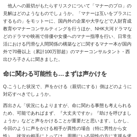
他人への親切がもたらすリスクについて「マナーのプロ」の
見解はどのようなものでしょうか。「マナーは互いをプラスに
するもの」をモットーに、国内外の企業や大学などで人財育成
教育やマナーコンサルティングを行うほか、NHK大河ドラマな
どのドラマや映画で俳優や女優へのマナー指導を行い、日常生
活における円滑な人間関係の構築などに関するマナー本が国内
外で70冊以上（累計100万部超）のマナーコンサルタント・西
出ひろ子さんに聞きました。
命に関わる可能性も…まずは声かけを
Q.こうした状況で、声をかける（親切にする）側はどのように
対応すべきでしょうか。
西出さん「状況にもよりますが、命に関わる事態も考えられる
ため、可能であればまず、『大丈夫ですか』『助けを呼びまし
ょうか』などと声をかけることが重要だと思います。しかし、
今回のように声をかける相手が異性の場合（特に男性から女
性）、状況や相手によっては、周囲にいる同性の方に支援を求