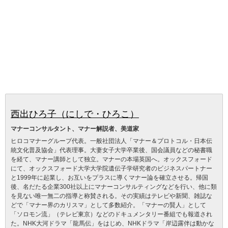
西出ひろ子（にしで・ひろこ）
マナーコンサルタント、マナー解説者、美道家
ヒロコマナーグループ代表。一般社団法人「マナー＆プロトコル・日本伝
統文化普及協会」代表理事。大妻女子大学卒業後、国会議員などの秘書職
を経て、マナー講師として独立。マナーの本場英国へ。オックスフォード
にて、オックスフォード大学大学院遺伝子学研究者のビジネスパートナー
と1999年に起業し、お互いをプラスに導くマナー論を確立させる。帰国
後、名だたる企業300社以上にマナーコンサルティングなどを行い、他に類
を見ない唯一無二の指導と称賛される。その実績はテレビや新聞、雑誌な
どで「マナー界のカリスマ」として多数紹介。「マナーの賢人」として
「ソロモン流」（テレビ東京）などのドキュメンタリー番組でも報道され
た。NHK大河ドラマ「龍馬伝」をはじめ、NHKドラマ「岸辺露伴は動かな