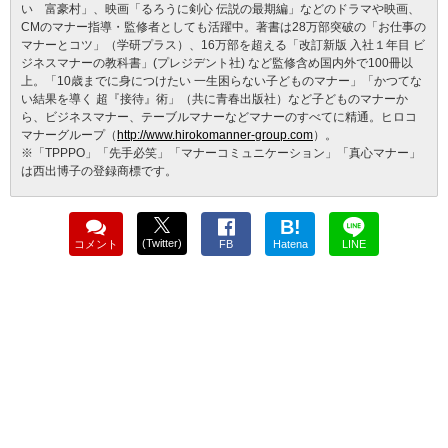
い 富豪村」、映画「るろうに剣心 伝説の最期編」などのドラマや映画、
CMのマナー指導・監修者としても活躍中。著書は28万部突破の「お仕事の
マナーとコツ」（学研プラス）、16万部を超える「改訂新版 入社１年目 ビ
ジネスマナーの教科書」(プレジデント社) など監修含め国内外で100冊以
上。「10歳までに身につけたい 一生困らない子どものマナー」「かつてな
い結果を導く 超『接待』術」（共に青春出版社）など子どものマナーか
ら、ビジネスマナー、テーブルマナーなどマナーのすべてに精通。ヒロコ
マナーグループ（
http://www.hirokomanner-group.com
）。
※「TPPPO」「先手必笑」「マナーコミュニケーション」「真心マナー」
は西出博子の登録商標です。
B!
(Twitter)
コメント
FB
Hatena
LINE