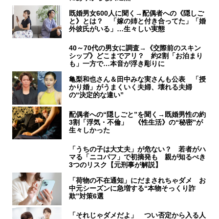
既婚男女600人に聞く→配偶者への《隠しご
と》とは？ 「嫁の姉と付き合ってた」「婚
外彼氏がいる」…生々しい実態
40～70代の男女に調査→《交際前のスキン
シップ》どこまでアリ？ 約2割「お泊まり
も」一方で…本音が浮き彫りに
亀梨和也さん＆田中みな実さんも公表 「授
かり婚」がうまくいく夫婦、壊れる夫婦
の“決定的な違い”
配偶者への“隠しごと”を聞く→既婚男性の約
3割「浮気・不倫」 《性生活》の“秘密”が
生々しかった
「うちの子は大丈夫」が危ない？ 若者がハ
マる「ニコパフ」で初摘発も 親が知るべき
3つのリスク【元刑事が解説】
「荷物の不在通知」にだまされちゃダメ お
中元シーズンに急増する“本物そっくり詐
欺”対策6選
「それじゃダメだよ」 つい否定から入る人