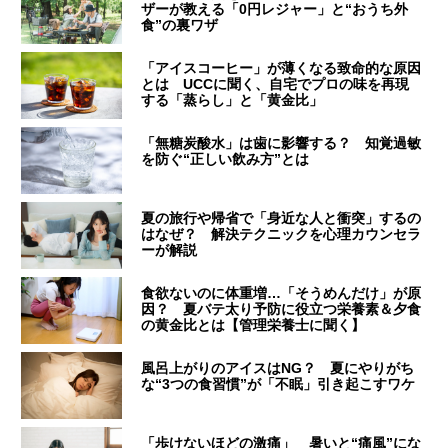
ザーが教える「0円レジャー」と“おうち外
食”の裏ワザ
「アイスコーヒー」が薄くなる致命的な原因
とは UCCに聞く、自宅でプロの味を再現
する「蒸らし」と「黄金比」
「無糖炭酸水」は歯に影響する？ 知覚過敏
を防ぐ“正しい飲み方”とは
夏の旅行や帰省で「身近な人と衝突」するの
はなぜ？ 解決テクニックを心理カウンセラ
ーが解説
食欲ないのに体重増…「そうめんだけ」が原
因？ 夏バテ太り予防に役立つ栄養素＆夕食
の黄金比とは【管理栄養士に聞く】
風呂上がりのアイスはNG？ 夏にやりがち
な“3つの食習慣”が「不眠」引き起こすワケ
「歩けないほどの激痛」 暑いと“痛風”にな