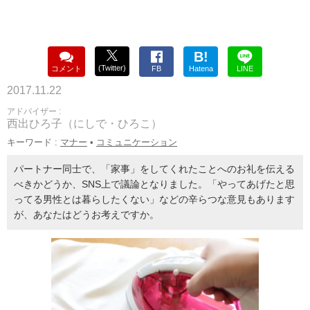
B!
(Twitter)
コメント
FB
Hatena
LINE
2017.11.22
アドバイザー :
西出ひろ子（にしで・ひろこ）
キーワード :
マナー
•
コミュニケーション
パートナー同士で、「家事」をしてくれたことへのお礼を伝える
べきかどうか、SNS上で議論となりました。「やってあげたと思
ってる男性とは暮らしたくない」などの辛らつな意見もあります
が、あなたはどうお考えですか。