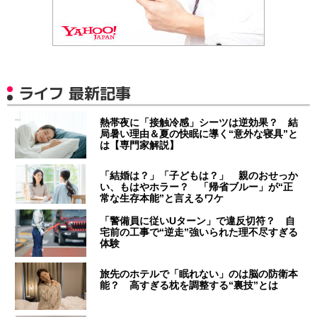
ライフ 最新記事
熱帯夜に「接触冷感」シーツは逆効果？ 結
局暑い理由＆夏の快眠に導く“意外な寝具”と
は【専門家解説】
「結婚は？」「子どもは？」 親のおせっか
い、もはやホラー？ 「帰省ブルー」が“正
常な生存本能”と言えるワケ
「警備員に従いUターン」で違反切符？ 自
宅前の工事で“逆走”強いられた理不尽すぎる
体験
旅先のホテルで「眠れない」のは脳の防衛本
能？ 高すぎる枕を調整する“裏技”とは