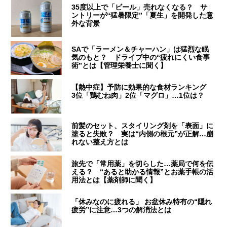
35度以上で「ビール」売れなくなる？ サ
ントリーが“猛暑限定”「夏生」を開発した意
外な背景
SAで「ラーメン＆チャーハン」は猛烈な眠
気のもと？ ドライブ中の“疲れにくい食事
術”とは【管理栄養士に聞く】
【熱中症】予防に効果的な食材ランキング
3位「鶏むね肉」2位「マグロ」…1位は？
前髪のセット、スタイリング剤を「表面」に
塗ると失敗？ 実は“内側の根元”が正解…崩
れない整え方とは
旅先で「常用薬」を切らした…薬局で何を伝
える？ “あると助かる情報”とお薬手帳の活
用法とは【薬剤師に聞く】
「休みなのに疲れる」 お盆休み特有の“隠れ
疲労”に注意…3つの解消法とは