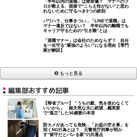
「半年以内の退職」は致命傷？ マナーのプ
ロが教える、面接で“こらえ性がない”と思わ
れないために守るべき3つの鉄則
パワハラ、仕事きつい…「LINEで退職」は
マナー違反ではない？ 半年以内の離職でも
キャリア守るための“引き際”とは
「退職マナー」は会社のためならず？ 自分
を一生守る“最強のよろい”になる理由【専門
家が解説】
もっと見る
編集部おすすめ記事
【帰省ブルー】「うちの親、気を使わなくて
いいから」 能天気な夫に絶望…義実家
で“孤立”した36歳妻の本音
防カメがあっても危険…「お盆の空き巣」を
招くNG行為とは？ 元警視庁刑事が明か
す“留守だとバレる家”の共通点