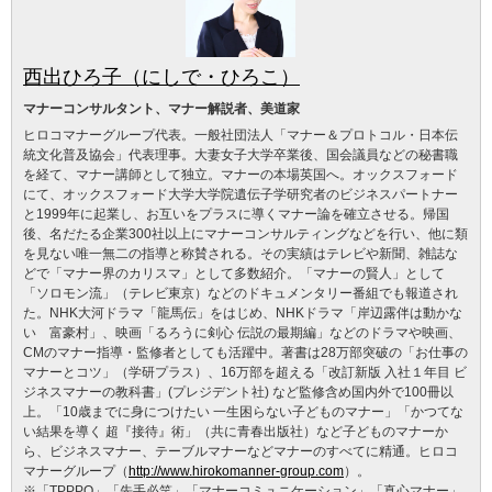
西出ひろ子（にしで・ひろこ）
マナーコンサルタント、マナー解説者、美道家
ヒロコマナーグループ代表。一般社団法人「マナー＆プロトコル・日本伝
統文化普及協会」代表理事。大妻女子大学卒業後、国会議員などの秘書職
を経て、マナー講師として独立。マナーの本場英国へ。オックスフォード
にて、オックスフォード大学大学院遺伝子学研究者のビジネスパートナー
と1999年に起業し、お互いをプラスに導くマナー論を確立させる。帰国
後、名だたる企業300社以上にマナーコンサルティングなどを行い、他に類
を見ない唯一無二の指導と称賛される。その実績はテレビや新聞、雑誌な
どで「マナー界のカリスマ」として多数紹介。「マナーの賢人」として
「ソロモン流」（テレビ東京）などのドキュメンタリー番組でも報道され
た。NHK大河ドラマ「龍馬伝」をはじめ、NHKドラマ「岸辺露伴は動かな
い 富豪村」、映画「るろうに剣心 伝説の最期編」などのドラマや映画、
CMのマナー指導・監修者としても活躍中。著書は28万部突破の「お仕事の
マナーとコツ」（学研プラス）、16万部を超える「改訂新版 入社１年目 ビ
ジネスマナーの教科書」(プレジデント社) など監修含め国内外で100冊以
上。「10歳までに身につけたい 一生困らない子どものマナー」「かつてな
い結果を導く 超『接待』術」（共に青春出版社）など子どものマナーか
ら、ビジネスマナー、テーブルマナーなどマナーのすべてに精通。ヒロコ
マナーグループ（
http://www.hirokomanner-group.com
）。
※「TPPPO」「先手必笑」「マナーコミュニケーション」「真心マナー」