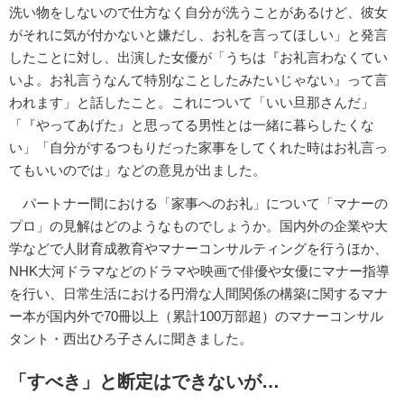
洗い物をしないので仕方なく自分が洗うことがあるけど、彼女
がそれに気が付かないと嫌だし、お礼を言ってほしい」と発言
したことに対し、出演した女優が「うちは『お礼言わなくてい
いよ。お礼言うなんて特別なことしたみたいじゃない』って言
われます」と話したこと。これについて「いい旦那さんだ」
「『やってあげた』と思ってる男性とは一緒に暮らしたくな
い」「自分がするつもりだった家事をしてくれた時はお礼言っ
てもいいのでは」などの意見が出ました。
パートナー間における「家事へのお礼」について「マナーの
プロ」の見解はどのようなものでしょうか。国内外の企業や大
学などで人財育成教育やマナーコンサルティングを行うほか、
NHK大河ドラマなどのドラマや映画で俳優や女優にマナー指導
を行い、日常生活における円滑な人間関係の構築に関するマナ
ー本が国内外で70冊以上（累計100万部超）のマナーコンサル
タント・西出ひろ子さんに聞きました。
「すべき」と断定はできないが…