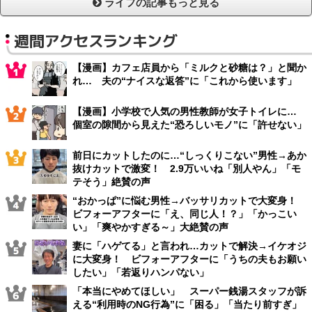
ライフの記事もっと見る
週間アクセスランキング
【漫画】カフェ店員から「ミルクと砂糖は？」と聞か
れ… 夫の“ナイスな返答”に「これから使います」
【漫画】小学校で人気の男性教師が女子トイレに…
個室の隙間から見えた“恐ろしいモノ”に「許せない」
前日にカットしたのに…“しっくりこない”男性→あか
抜けカットで激変！ 2.9万いいね「別人やん」「モ
テそう」絶賛の声
“おかっぱ”に悩む男性→バッサリカットで大変身！
ビフォーアフターに「え、同じ人！？」「かっこい
い」「爽やかすぎる～」大絶賛の声
妻に「ハゲてる」と言われ…カットで解決→イケオジ
に大変身！ ビフォーアフターに「うちの夫もお願い
したい」「若返りハンパない」
「本当にやめてほしい」 スーパー銭湯スタッフが訴
える“利用時のNG行為”に「困る」「当たり前すぎ」