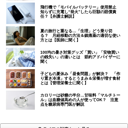
飛行機で「モバイルバッテリー」使用禁止
知らずに充電し“発火”したら巨額の賠償責
任？【弁護士解説】
夏の旅行と重なる…「生理」どう乗り切
る？ 月経移動の方法＆鎮痛薬の適切な使い
方とは【医師に聞く】
100均の暑さ対策グッズ「買い」「安物買い
の銭失い」の違いとは 節約アドバイザーに
聞く
子どもの夏休み「昼食問題」が解決？ 「作
り置き冷凍」するとうまみ＆栄養が増す食材
とは【管理栄養士に聞く】
カロリーは砂糖の半分…甘味料「マルチトー
ル」は血糖値高めの人が使ってOK？ 注意
点を糖尿病専門医が解説