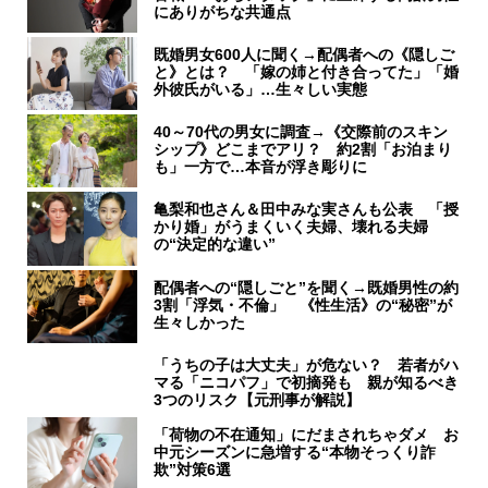
にありがちな共通点
既婚男女600人に聞く→配偶者への《隠しご
と》とは？ 「嫁の姉と付き合ってた」「婚
外彼氏がいる」…生々しい実態
40～70代の男女に調査→《交際前のスキン
シップ》どこまでアリ？ 約2割「お泊まり
も」一方で…本音が浮き彫りに
亀梨和也さん＆田中みな実さんも公表 「授
かり婚」がうまくいく夫婦、壊れる夫婦
の“決定的な違い”
配偶者への“隠しごと”を聞く→既婚男性の約
3割「浮気・不倫」 《性生活》の“秘密”が
生々しかった
「うちの子は大丈夫」が危ない？ 若者がハ
マる「ニコパフ」で初摘発も 親が知るべき
3つのリスク【元刑事が解説】
「荷物の不在通知」にだまされちゃダメ お
中元シーズンに急増する“本物そっくり詐
欺”対策6選