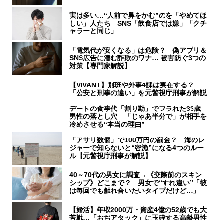
実は多い…“人前で鼻をかむ”のを「やめてほ
しい」人たち SNS「飲食店では嫌」「クチ
ャラーと同じ」
「電気代が安くなる」は危険？ 偽アプリ＆
SNS広告に潜む詐欺のワナ… 被害防ぐ3つの
対策【専門家解説】
【VIVANT】別班や外事4課は実在する？
「公安と刑事の違い」を元警視庁刑事が解説
デートの食事代「割り勘」でフラれた33歳
男性の落とし穴 「じゃあ半分で」が相手を
冷めさせる“本当の理由”
「アサリ数個」で100万円の罰金？ 海のレ
ジャーで知らないと“密漁”になる4つのルー
ル【元警視庁刑事が解説】
40～70代の男女に調査→《交際前のスキン
シップ》どこまで？ 男女で“すれ違い”「彼
は毎回でも触れ合いたいタイプだけど…」
【婚活】年収2000万・資産4億の52歳でも大
苦戦…「おぢアタック」に玉砕する高齢男性