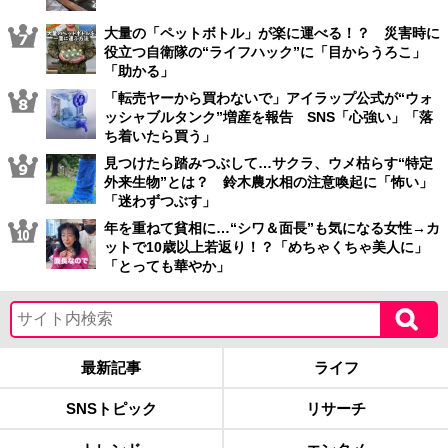
大量の「ペットボトル」が楽に運べる！？ 災害時に
役立つ自衛隊の“ライフハック”に「目からうろこ」
「助かる」
「転売ヤーから買わないで」アイラップ公式が“ウォ
ッシャブルタンク”増産を報告 SNS「心強い」「落
ち着いたら買う」
見つけたら踏みつぶして…サクラ、ウメ枯らす“特定
外来生物”とは？ 鈴木農水相の注意喚起に「怖い」
「迷わずつぶす」
年を重ねて貧相に…“シワ＆面長”も気になる女性→カ
ットで10歳以上若返り！？「めちゃくちゃ美人に」
「とっても華やか」
最新記事
ライフ
SNSトピック
リサーチ