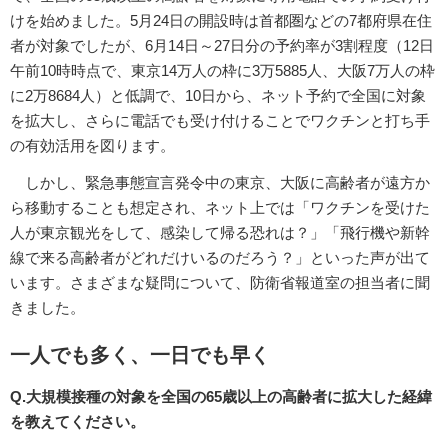
けを始めました。5月24日の開設時は首都圏などの7都府県在住
者が対象でしたが、6月14日～27日分の予約率が3割程度（12日
午前10時時点で、東京14万人の枠に3万5885人、大阪7万人の枠
に2万8684人）と低調で、10日から、ネット予約で全国に対象
を拡大し、さらに電話でも受け付けることでワクチンと打ち手
の有効活用を図ります。
しかし、緊急事態宣言発令中の東京、大阪に高齢者が遠方か
ら移動することも想定され、ネット上では「ワクチンを受けた
人が東京観光をして、感染して帰る恐れは？」「飛行機や新幹
線で来る高齢者がどれだけいるのだろう？」といった声が出て
います。さまざまな疑問について、防衛省報道室の担当者に聞
きました。
一人でも多く、一日でも早く
Q.大規模接種の対象を全国の65歳以上の高齢者に拡大した経緯
を教えてください。