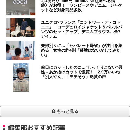
1点あたり“596円”cocaの《5点選べる福
袋》がお得！ ワンピースやデニム、ジャケ
ットなど対象商品多数
ユニクロ×フランス「コントワー・デ・コト
ニエ」 コーデュロイジャケット＆バレルパ
ンツのセットアップ、デニムブラウス…全7
アイテム
夫婦別々に…「セパレート帰省」が注目を集
める 女性の約4割「経験はないがしてみた
い」
前日にカットしたのに…“しっくりこない”男
性→あか抜けカットで激変！ 2.9万いいね
「別人やん」「モテそう」絶賛の声
もっと見る
編集部おすすめ記事