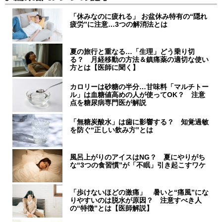
「休みなのに疲れる」 お盆休み特有の“隠れ
疲労”に注意…3つの解消法とは
夏の旅行と重なる…「生理」どう乗り切
る？ 月経移動の方法＆鎮痛薬の適切な使い
方とは【医師に聞く】
カロリーは砂糖の半分…甘味料「マルチトー
ル」は血糖値高めの人が使ってOK？ 注意
点を糖尿病専門医が解説
「無糖炭酸水」は歯に影響する？ 知覚過敏
を防ぐ“正しい飲み方”とは
風呂上がりのアイスはNG？ 夏にやりがち
な“3つの食習慣”が「不眠」引き起こすワケ
「歩けないほどの激痛」 暑いと“痛風”にな
りやすいのは脱水が原因？ 注意すべき人
の“特徴”とは【医師解説】