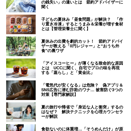
の銭失い」の違いとは 節約アドバイザーに
聞く
子どもの夏休み「昼食問題」が解決？ 「作
り置き冷凍」するとうまみ＆栄養が増す食材
とは【管理栄養士に聞く】
夏休みの出費を劇的カット！ 節約アドバイ
ザーが教える「0円レジャー」と“おうち外
食”の裏ワザ
「アイスコーヒー」が薄くなる致命的な原因
とは UCCに聞く、自宅でプロの味を再現
する「蒸らし」と「黄金比」
「電気代が安くなる」は危険？ 偽アプリ＆
SNS広告に潜む詐欺のワナ… 被害防ぐ3つの
対策【専門家解説】
夏の旅行や帰省で「身近な人と衝突」するの
はなぜ？ 解決テクニックを心理カウンセラ
ーが解説
食欲ないのに体重増…「そうめんだけ」が原