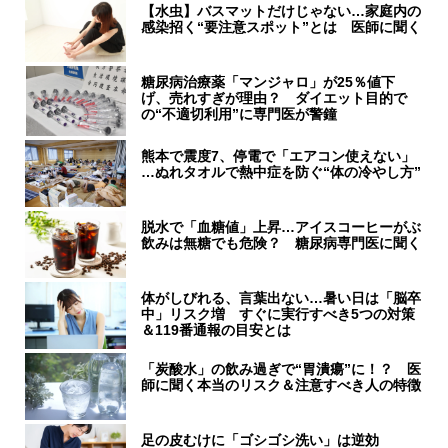
【水虫】バスマットだけじゃない…家庭内の
感染招く“要注意スポット”とは 医師に聞く
糖尿病治療薬「マンジャロ」が25％値下
げ、売れすぎが理由？ ダイエット目的で
の“不適切利用”に専門医が警鐘
熊本で震度7、停電で「エアコン使えない」
…ぬれタオルで熱中症を防ぐ“体の冷やし方”
脱水で「血糖値」上昇…アイスコーヒーがぶ
飲みは無糖でも危険？ 糖尿病専門医に聞く
体がしびれる、言葉出ない…暑い日は「脳卒
中」リスク増 すぐに実行すべき5つの対策
＆119番通報の目安とは
「炭酸水」の飲み過ぎで“胃潰瘍”に！？ 医
師に聞く本当のリスク＆注意すべき人の特徴
足の皮むけに「ゴシゴシ洗い」は逆効