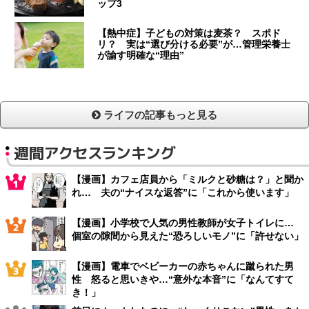
ップ3
【熱中症】子どもの対策は麦茶？ スポド
リ？ 実は“選び分ける必要”が…管理栄養士
が諭す明確な“理由”
ライフの記事もっと見る
週間アクセスランキング
【漫画】カフェ店員から「ミルクと砂糖は？」と聞か
れ… 夫の“ナイスな返答”に「これから使います」
【漫画】小学校で人気の男性教師が女子トイレに…
個室の隙間から見えた“恐ろしいモノ”に「許せない」
【漫画】電車でベビーカーの赤ちゃんに蹴られた男
性 怒ると思いきや…“意外な本音”に「なんてすて
き！」