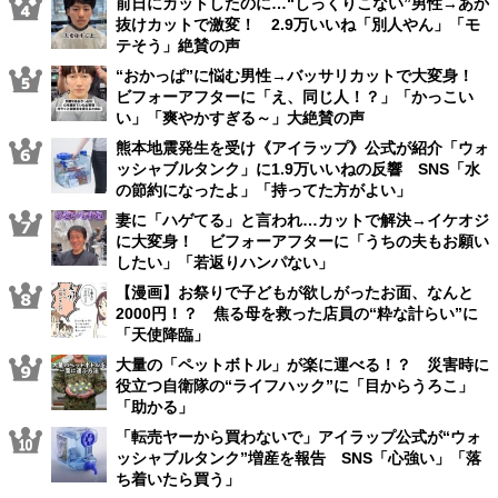
前日にカットしたのに…“しっくりこない”男性→あか
抜けカットで激変！ 2.9万いいね「別人やん」「モ
テそう」絶賛の声
“おかっぱ”に悩む男性→バッサリカットで大変身！
ビフォーアフターに「え、同じ人！？」「かっこい
い」「爽やかすぎる～」大絶賛の声
熊本地震発生を受け《アイラップ》公式が紹介「ウォ
ッシャブルタンク」に1.9万いいねの反響 SNS「水
の節約になったよ」「持ってた方がよい」
妻に「ハゲてる」と言われ…カットで解決→イケオジ
に大変身！ ビフォーアフターに「うちの夫もお願い
したい」「若返りハンパない」
【漫画】お祭りで子どもが欲しがったお面、なんと
2000円！？ 焦る母を救った店員の“粋な計らい”に
「天使降臨」
大量の「ペットボトル」が楽に運べる！？ 災害時に
役立つ自衛隊の“ライフハック”に「目からうろこ」
「助かる」
「転売ヤーから買わないで」アイラップ公式が“ウォ
ッシャブルタンク”増産を報告 SNS「心強い」「落
ち着いたら買う」