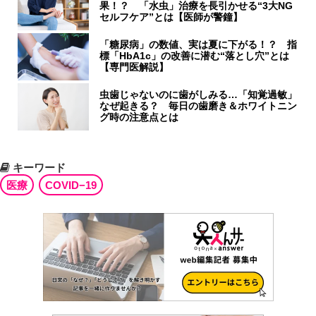
果！？ 「水虫」治療を長引かせる“3大NG
セルフケア”とは【医師が警鐘】
「糖尿病」の数値、実は夏に下がる！？ 指
標「HbA1c」の改善に潜む“落とし穴”とは
【専門医解説】
虫歯じゃないのに歯がしみる…「知覚過敏」
なぜ起きる？ 毎日の歯磨き＆ホワイトニン
グ時の注意点とは
キーワード
医療
COVID−19