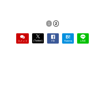
1
2
B!
(Twitter)
コメント
FB
Hatena
LINE