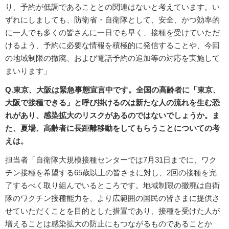
り、予約が低調であることとの関連はないと考えています。い
ずれにしましても、防衛省・自衛隊として、安全、かつ効率的
に一人でも多くの皆さんに一日でも早く、接種を受けていただ
けるよう、予約に必要な情報を積極的に発信することや、今回
の地域制限の撤廃、および電話予約の追加等の対応を実施して
まいります」
Q.東京、大阪は緊急事態宣言中です。全国の高齢者に「東京、
大阪で接種できる」と呼び掛けるのは新たな人の流れを生む恐
れがあり、感染拡大のリスクがあるのではないでしょうか。ま
た、夏場、高齢者に長距離移動をしてもらうことについての考
えは。
担当者「自衛隊大規模接種センターでは7月31日までに、ワク
チン接種を希望する65歳以上の皆さまに対し、2回の接種を完
了するべく取り組んでいるところです。地域制限の撤廃は自衛
隊のワクチン接種能力を、より広範囲の国民の皆さまに提供さ
せていただくことを目的とした措置であり、接種を受けた人が
増えることは感染拡大の防止にもつながるものであることか