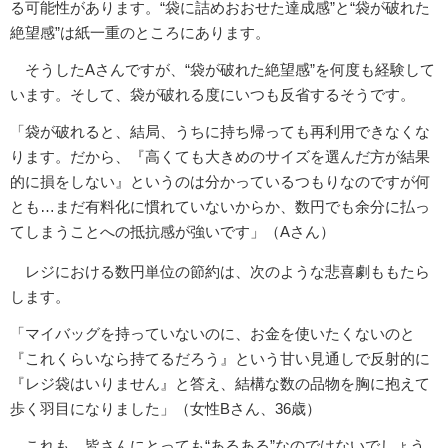
る可能性があります。“袋に詰めおおせた達成感”と“袋が破れた
絶望感”は紙一重のところにあります。
そうしたAさんですが、“袋が破れた絶望感”を何度も経験して
います。そして、袋が破れる度にいつも反省するそうです。
「袋が破れると、結局、うちに持ち帰っても再利用できなくな
ります。だから、『高くても大きめのサイズを選んだ方が結果
的に損をしない』というのは分かっているつもりなのですが何
とも…まだ有料化に慣れていないからか、数円でも余分に払っ
てしまうことへの抵抗感が強いです」（Aさん）
レジにおける数円単位の節約は、次のような悲喜劇ももたら
します。
「マイバッグを持っていないのに、お金を使いたくないのと
『これくらいなら持てるだろう』という甘い見通しで反射的に
『レジ袋はいりません』と答え、結構な数の品物を胸に抱えて
歩く羽目になりました」（女性Bさん、36歳）
これも、皆さんにとっても“あるある”なのではないでしょう