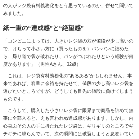
の人がレジ袋有料義務化をどう思っているのか、併せて聞いて
みました。
紙一重の“達成感”と“絶望感”
「コンビニによっては、大きいレジ袋の方が値段が少し高いの
で、けちって小さい方に（買ったものを）パンパンに詰めた
ら、帰り道で袋が破れたり、パンがつぶれたりという経験が何
度かあります」（男性Aさん、32歳）
これは、レジ袋有料義務化の“あるある”かもしれません。本
来であれば、容量に余裕を持たせて、値段の少し高いレジ袋を
選びたいところですが、どうしても目先の値段に負けてしまう
ものです。
こうして、購入した小さいレジ袋に限界まで商品を詰めて無
事に全部入ると、えも言われぬ達成感があります。しかし、内
心喜ぶその人の手に持たれたレジ袋は、ギリギリのところでギ
チギチに膨らんでいて、次の瞬間には破裂しようと息巻いてい