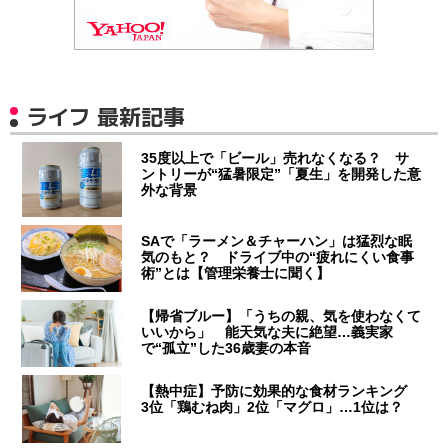
ライフ 最新記事
35度以上で「ビール」売れなくなる？ サ
ントリーが“猛暑限定”「夏生」を開発した意
外な背景
SAで「ラーメン＆チャーハン」は猛烈な眠
気のもと？ ドライブ中の“疲れにくい食事
術”とは【管理栄養士に聞く】
【帰省ブルー】「うちの親、気を使わなくて
いいから」 能天気な夫に絶望…義実家
で“孤立”した36歳妻の本音
【熱中症】予防に効果的な食材ランキング
3位「鶏むね肉」2位「マグロ」…1位は？