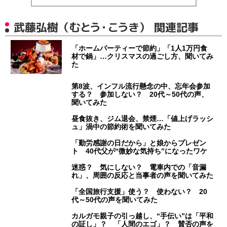
武藤弘樹（むとう・こうき） 関連記事
「ホームパーティーで節約」「1人1万円食
材で鍋」…クリスマスの過ごし方、聞いてみ
た
第8波、インフル流行懸念の中、忘年会参加
する？ 参加しない？ 20代～50代の声、
聞いてみた
昼食抜き、ジム退会、禁煙…「値上げラッシ
ュ」渦中の節約術を聞いてみた
「勤労感謝の日だから」と娘からプレゼン
ト 40代父が“微妙な気持ち”になったワケ
迷惑？ 気にしない？ 電車内での「音漏
れ」、周囲の反応と当事者の声を聞いてみた
「全国旅行支援」使う？ 使わない？ 20
代～50代の声を聞いてみた
カルガモ親子の引っ越し、“手伝い”は「平和
の証し」？ 「人間のエゴ」？ 賛否の声を