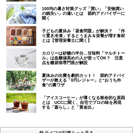
100均の暑さ対策グッズ「買い」「安物買い
の銭失い」の違いとは 節約アドバイザーに
聞く
子どもの夏休み「昼食問題」が解決？ 「作
り置き冷凍」するとうまみ＆栄養が増す食材
とは【管理栄養士に聞く】
カロリーは砂糖の半分…甘味料「マルチトー
ル」は血糖値高めの人が使ってOK？ 注意
点を糖尿病専門医が解説
夏休みの出費を劇的カット！ 節約アドバイ
ザーが教える「0円レジャー」と“おうち外
食”の裏ワザ
「アイスコーヒー」が薄くなる致命的な原因
とは UCCに聞く、自宅でプロの味を再現
する「蒸らし」と「黄金比」
ライフの記事もっと見る