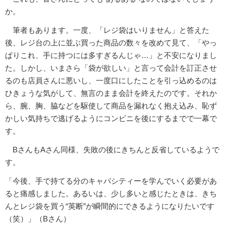
か。
筆者もあります。一度、「レジ袋はいりません」と答えた
後、レジ台の上に並ぶ買った商品の数々を改めて見て、「やっ
ぱりこれ、手に持つには多すぎるんじゃ…」と不安になりまし
た。しかし、いまさら「袋が欲しい」と言って会計を訂正させ
るのも店員さんに悪いし、一度口にしたことを引っ込めるのは
ひきょうな気がして、無言のまま会計を終えたのです。それか
ら、腕、胸、脇などを駆使して商品を漏れなく抱え込み、恥ず
かしい気持ちで逃げるようにコンビニを後にするまでで一幕で
す。
BさんもAさん同様、失敗の後にきちんと反省しているようで
す。
「今後、手で持てる分のキャパシティーを学んでいく必要があ
ると痛感しました。あるいは、少し多いと感じたときは、きち
んとレジ袋を買う“英断”が瞬間的にできるようになりたいです
（笑）」（Bさん）