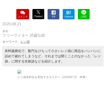
B!
(Twitter)
コメント
FB
Hatena
LINE
2020.08.21
著者 :
フリーライター 武藤弘樹
キーワード :
レジ袋
有料義務化で、数円をけちって小さいレジ袋に商品をパンパンに
詰めて破れてしまうなど、それまでは聞くことのなかった「レジ
袋」に関する失敗談などを紹介します。
レジ袋有料化を周知するポスター（2020年7月、時事）