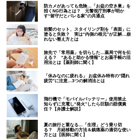
防カメがあっても危険…「お盆の空き巣」を
招くNG行為とは？ 元警視庁刑事が明か
す“留守だとバレる家”の共通点
前髪のセット、スタイリング剤を「表面」に
塗ると失敗？ 実は“内側の根元”が正解…崩
れない整え方とは
旅先で「常用薬」を切らした…薬局で何を伝
える？ “あると助かる情報”とお薬手帳の活
用法とは【薬剤師に聞く】
「休みなのに疲れる」 お盆休み特有の“隠れ
疲労”に注意…3つの解消法とは
飛行機で「モバイルバッテリー」使用禁止
知らずに充電し“発火”したら巨額の賠償責
任？【弁護士解説】
夏の旅行と重なる…「生理」どう乗り切
る？ 月経移動の方法＆鎮痛薬の適切な使い
方とは【医師に聞く】