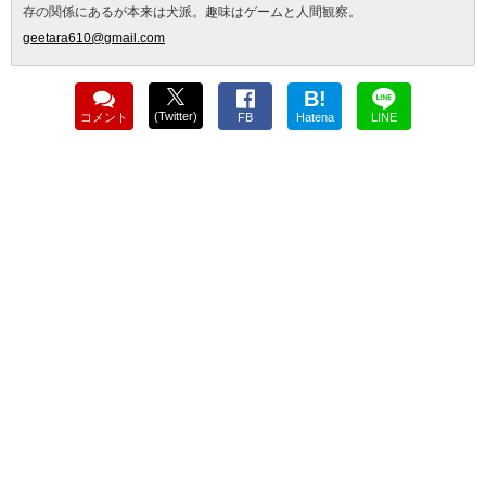
存の関係にあるが本来は犬派。趣味はゲームと人間観察。
geetara610@gmail.com
B!
(Twitter)
コメント
FB
Hatena
LINE