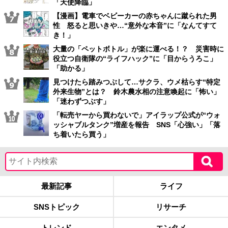
「天使降臨」
【漫画】電車でベビーカーの赤ちゃんに蹴られた男
性 怒ると思いきや…“意外な本音”に「なんてすて
き！」
大量の「ペットボトル」が楽に運べる！？ 災害時に
役立つ自衛隊の“ライフハック”に「目からうろこ」
「助かる」
見つけたら踏みつぶして…サクラ、ウメ枯らす“特定
外来生物”とは？ 鈴木農水相の注意喚起に「怖い」
「迷わずつぶす」
「転売ヤーから買わないで」アイラップ公式が“ウォ
ッシャブルタンク”増産を報告 SNS「心強い」「落
ち着いたら買う」
最新記事
ライフ
SNSトピック
リサーチ
トレンド
エンタメ