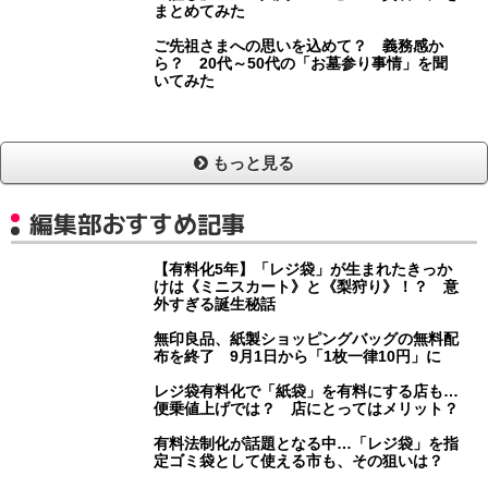
まとめてみた
ご先祖さまへの思いを込めて？ 義務感か
ら？ 20代～50代の「お墓参り事情」を聞
いてみた
もっと見る
編集部おすすめ記事
【有料化5年】「レジ袋」が生まれたきっか
けは《ミニスカート》と《梨狩り》！？ 意
外すぎる誕生秘話
無印良品、紙製ショッピングバッグの無料配
布を終了 9月1日から「1枚一律10円」に
レジ袋有料化で「紙袋」を有料にする店も…
便乗値上げでは？ 店にとってはメリット？
有料法制化が話題となる中…「レジ袋」を指
定ゴミ袋として使える市も、その狙いは？