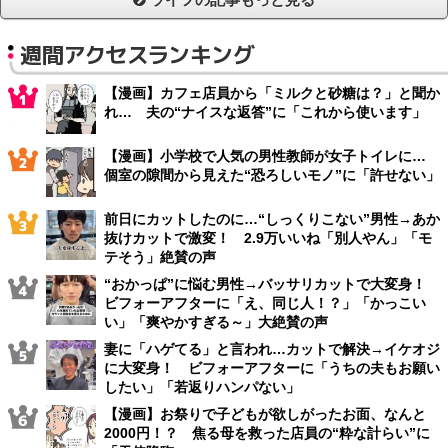
週間アクセスランキング
【漫画】カフェ店員から「ミルクと砂糖は？」と聞か
れ… 夫の“ナイスな返答”に「これから使います」
【漫画】小学校で人気の男性教師が女子トイレに…
個室の隙間から見えた“恐ろしいモノ”に「許せない」
前日にカットしたのに…“しっくりこない”男性→あか
抜けカットで激変！ 2.9万いいね「別人やん」「モ
テそう」絶賛の声
“おかっぱ”に悩む男性→バッサリカットで大変身！
ビフォーアフターに「え、同じ人！？」「かっこい
い」「爽やかすぎる～」大絶賛の声
妻に「ハゲてる」と言われ…カットで解決→イケオジ
に大変身！ ビフォーアフターに「うちの夫もお願い
したい」「若返りハンパない」
【漫画】お祭りで子どもが欲しがったお面、なんと
2000円！？ 焦る母を救った店員の“粋な計らい”に