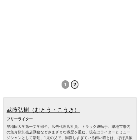
1
2
武藤弘樹（むとう・こうき）
フリーライター
早稲田大学第一文学部卒。広告代理店社員、トラック運転手、築地市場内
の魚介類卸売店勤務などさまざまな職歴を重ね、現在はライターとミュー
ジシャンとして活動。1児の父で、溺愛しすぎている飼い猫とは、ほぼ共依