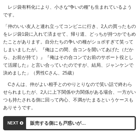
レジ袋有料化により、小さな“争いの種”も生まれているよう
です。
「仲のいい友人と連れ立ってコンビニに行き、2人の買ったもの
をレジ袋1袋に入れて済ませて、帰り道、どっちが持つかでもめ
たことがあります。自分たちの争いの種がショボすぎて笑って
しまいましたが。『俺はこの間、合コンを開いてあげた（だか
ら、お前が持て）』『俺はその合コンでお前のサポート役とし
て活躍した』と言い合っていたのですが、結局、ジャンケンで
決めました」（男性Cさん、25歳）
Cさんは、仲がよい相手とのやりとりなので笑い話で終わら
せられましたが、2人に上下関係や力関係がある場合、一方がい
つも持たされる側に回って内心、不満がたまるというケースも
ありそうです。
販売する側にも戸惑いが…
NEXT