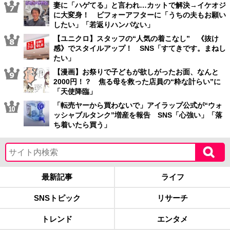
妻に「ハゲてる」と言われ…カットで解決→イケオジ
に大変身！ ビフォーアフターに「うちの夫もお願い
したい」「若返りハンパない」
【ユニクロ】スタッフの“人気の着こなし” 《抜け
感》でスタイルアップ！ SNS「すてきです。まねし
たい」
【漫画】お祭りで子どもが欲しがったお面、なんと
2000円！？ 焦る母を救った店員の“粋な計らい”に
「天使降臨」
「転売ヤーから買わないで」アイラップ公式が“ウォ
ッシャブルタンク”増産を報告 SNS「心強い」「落
ち着いたら買う」
最新記事
ライフ
SNSトピック
リサーチ
トレンド
エンタメ