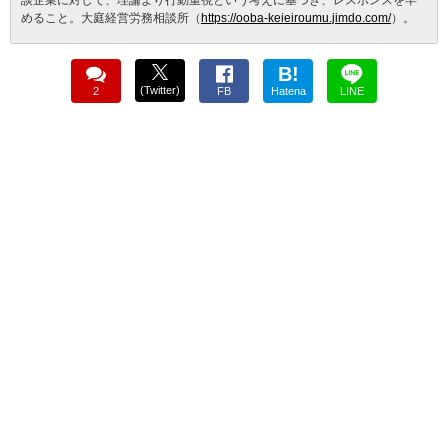
めること。大庭経営労務相談所（
https://ooba-keieiroumu.jimdo.com/
）。
B!
(Twitter)
2
FB
Hatena
LINE