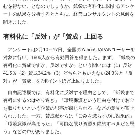
むを得ないことなのでしょうか。紙袋の有料化に関するアンケ
ートの結果を分析するとともに、経営コンサルタントの見解を
聞きました。
有料化に「反対」が「賛成」上回る
アンケートは2月10～17日、全国のYahoo! JAPANユーザーを
対象に行い、1805人から有効回答を得ました。まず、「紙袋の
有料化に賛成ですか、反対ですか」という問いには（1）反対
41.5％（2）賛成34.2％（3）どちらともいえない24.3％と「反
対」が「賛成」を7ポイントほど上回りました。
自由記述欄では、有料化に反対する理由として、「紙袋まで
有料にするのはやり過ぎ」「環境保護という理由を付けてお金
を取りたいという企業の思惑が感じられる」などの意見が寄せ
られました。一方、賛成派からは「ごみを減らすのに効果的」
「環境意識が高まった」「可能な限り資源を節約すべきだと思
う」などの声がありました。