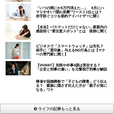
「いつの間にか5万円消えた…」 8月にハ
マりやすい“隠れ浪費”ワースト1位とは？
赤字防ぐコツを節約アドバイザーに聞く
【水虫】バスマットだけじゃない…家庭内の
感染招く“要注意スポット”とは 医師に聞く
ビジネスで「スマートウォッチ」は失礼？
相手に「悪印象」与えるNG行為とは【マナ
ーの専門家に聞く】
【VIVANT】別班や外事4課は実在する？
「公安と刑事の違い」を元警視庁刑事が解説
帰省や冠婚葬祭で「子どもの障害」どう伝え
る？ 親族に隠さず伝えた方が「親子が楽に
なる」ワケ
ライフの記事もっと見る