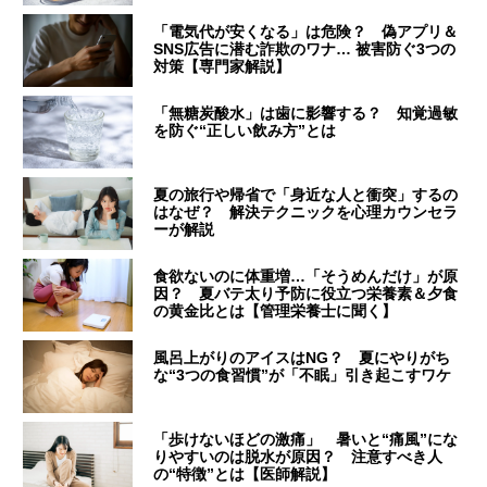
「電気代が安くなる」は危険？ 偽アプリ＆
SNS広告に潜む詐欺のワナ… 被害防ぐ3つの
対策【専門家解説】
「無糖炭酸水」は歯に影響する？ 知覚過敏
を防ぐ“正しい飲み方”とは
夏の旅行や帰省で「身近な人と衝突」するの
はなぜ？ 解決テクニックを心理カウンセラ
ーが解説
食欲ないのに体重増…「そうめんだけ」が原
因？ 夏バテ太り予防に役立つ栄養素＆夕食
の黄金比とは【管理栄養士に聞く】
風呂上がりのアイスはNG？ 夏にやりがち
な“3つの食習慣”が「不眠」引き起こすワケ
「歩けないほどの激痛」 暑いと“痛風”にな
りやすいのは脱水が原因？ 注意すべき人
の“特徴”とは【医師解説】