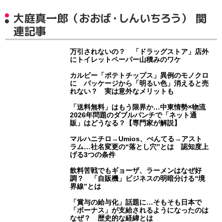
大庭真一郎（おおば・しんいちろう） 関
連記事
万引されないの？ 「ドラッグストア」店外
にトイレットペーパー山積みのワケ
カルビー「ポテトチップス」異例のモノクロ
に パッケージから「明るい色」消えると売
れない？ 実は意外なメリットも
「送料無料」はもう限界か…中東情勢×物流
2026年問題のダブルパンチで「ネット通
販」はどうなる？【専門家が解説】
マルハニチロ→Umios、ぺんてる→アスト
ラム…社名変更の“落とし穴”とは 認知度上
げる3つの条件
飲料苦戦でもギョーザ、ラーメンはなぜ好
調？ 「自販機」ビジネスの明暗分ける“境
界線”とは
「賞与の給与化」話題に…そもそも日本で
「ボーナス」が支給されるようになったのは
なぜ？ 歴史的な経緯とは