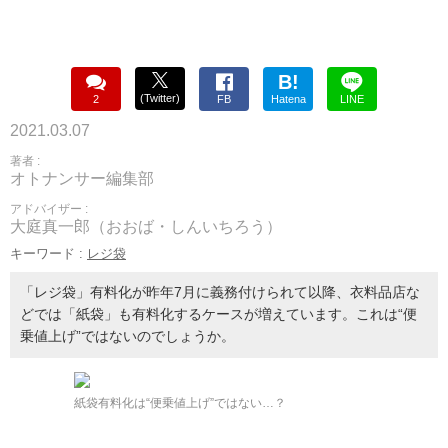
B!
(Twitter)
2
FB
Hatena
LINE
2021.03.07
著者 :
オトナンサー編集部
アドバイザー :
大庭真一郎（おおば・しんいちろう）
キーワード :
レジ袋
「レジ袋」有料化が昨年7月に義務付けられて以降、衣料品店な
どでは「紙袋」も有料化するケースが増えています。これは“便
乗値上げ”ではないのでしょうか。
紙袋有料化は“便乗値上げ”ではない…？