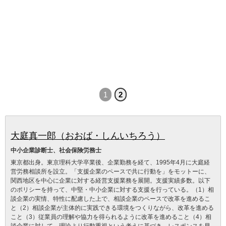
1
2
大庭真一郎（おおば・しんいちろう）
中小企業診断士、社会保険労務士
東京都出身。東京理科大学卒業後、企業勤務を経て、1995年4月に大庭経
営労務相談所を設立。「支援企業のペースで共に行動を」をモットーに、
関西地区を中心に企業に対する経営支援業務を展開。支援実績多数。以下
のポリシーを持って、中堅・中小企業に対する支援を行っている。（1）相
談企業の実情、特性に配慮した上で、相談企業のペースで改革を進めるこ
と（2）相談企業が主体的に実践できる環境をつくりながら、改革を進める
こと（3）従業員の理解や協力を得られるように改革を進めること（4）相
談企業に対して、理論より行動重視という考えに基づき、レスポンスを早