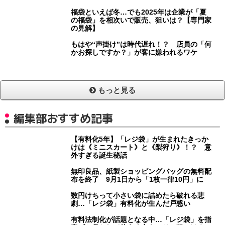
福袋といえば冬…でも2025年は企業が「夏
の福袋」を相次いで販売、狙いは？【専門家
の見解】
もはや“声掛け”は時代遅れ！？ 店員の「何
かお探しですか？」が客に嫌われるワケ
もっと見る
編集部おすすめ記事
【有料化5年】「レジ袋」が生まれたきっか
けは《ミニスカート》と《梨狩り》！？ 意
外すぎる誕生秘話
無印良品、紙製ショッピングバッグの無料配
布を終了 9月1日から「1枚一律10円」に
数円けちって小さい袋に詰めたら破れる悲
劇…「レジ袋」有料化が生んだ戸惑い
有料法制化が話題となる中…「レジ袋」を指