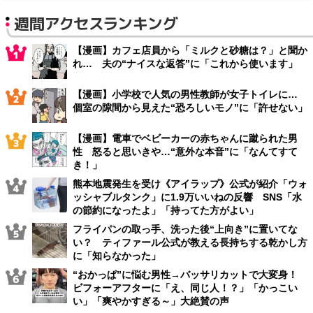
週間アクセスランキング
【漫画】カフェ店員から「ミルクと砂糖は？」と聞か
れ… 夫の“ナイスな返答”に「これから使います」
【漫画】小学校で人気の男性教師が女子トイレに…
個室の隙間から見えた“恐ろしいモノ”に「許せない」
【漫画】電車でベビーカーの赤ちゃんに蹴られた男
性 怒ると思いきや…“意外な本音”に「なんてすて
き！」
熊本地震発生を受け《アイラップ》公式が紹介「ウォ
ッシャブルタンク」に1.9万いいねの反響 SNS「水
の節約になったよ」「持ってた方がよい」
フライパンの取っ手、洗った後“上向き”に置いてな
い？ ティファール公式が教える長持ちする乾かし方
に「知らなかった」
“おかっぱ”に悩む男性→バッサリカットで大変身！
ビフォーアフターに「え、同じ人！？」「かっこい
い」「爽やかすぎる～」大絶賛の声