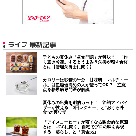
ライフ 最新記事
子どもの夏休み「昼食問題」が解決？ 「作
り置き冷凍」するとうまみ＆栄養が増す食材
とは【管理栄養士に聞く】
カロリーは砂糖の半分…甘味料「マルチトー
ル」は血糖値高めの人が使ってOK？ 注意
点を糖尿病専門医が解説
夏休みの出費を劇的カット！ 節約アドバイ
ザーが教える「0円レジャー」と“おうち外
食”の裏ワザ
「アイスコーヒー」が薄くなる致命的な原因
とは UCCに聞く、自宅でプロの味を再現
する「蒸らし」と「黄金比」