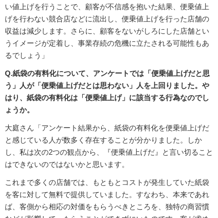
い値上げを行うことで、顧客が不信感を抱いた結果、便乗値上
げを行わない競合店などに流出し、便乗値上げを行った店舗の
収益は減少します。さらに、顧客をないがしろにした店舗とい
うイメージが定着し、事業存続の危機に立たされる可能性もあ
るでしょう」
Q.紙袋の有料化について、アンケートでは「便乗値上げだと思
う」人が「便乗値上げだとは思わない」人を上回りました。や
はり、紙袋の有料化は「便乗値上げ」に該当する行為なのでし
ょうか。
大庭さん「アンケート結果から、紙袋の有料化を便乗値上げだ
と感じている人が数多く存在することが分かりました。しか
し、私は次の2つの観点から、『便乗値上げだ』と言い切ること
はできないのではないかと思います。
これまで多くの店舗では、もともとコストが発生していた紙袋
を客に対して無料で提供していました。すなわち、本来であれ
ば、客側から相応の対価をもらうべきところを、独特の商習慣