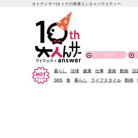
オトナンサー|オトナの教養エンタメバラエティー
TOP
暮らし
法律
健康
仕事
漫画
動画
話
SNS
食
暮らし
ライフスタイル
動画