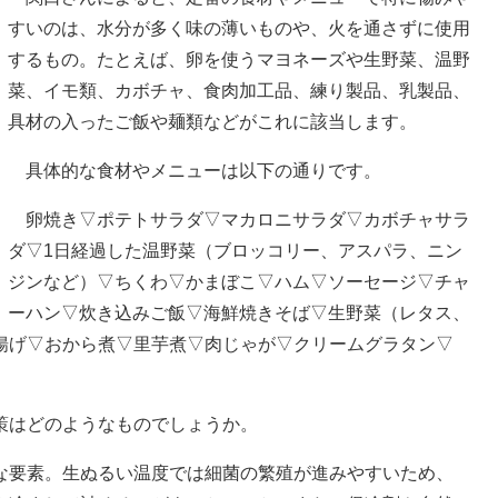
すいのは、水分が多く味の薄いものや、火を通さずに使用
するもの。たとえば、卵を使うマヨネーズや生野菜、温野
菜、イモ類、カボチャ、食肉加工品、練り製品、乳製品、
具材の入ったご飯や麺類などがこれに該当します。
具体的な食材やメニューは以下の通りです。
卵焼き▽ポテトサラダ▽マカロニサラダ▽カボチャサラ
ダ▽1日経過した温野菜（ブロッコリー、アスパラ、ニン
ジンなど）▽ちくわ▽かまぼこ▽ハム▽ソーセージ▽チャ
ーハン▽炊き込みご飯▽海鮮焼きそば▽生野菜（レタス、
揚げ▽おから煮▽里芋煮▽肉じゃが▽クリームグラタン▽
策はどのようなものでしょうか。
要素。生ぬるい温度では細菌の繁殖が進みやすいため、