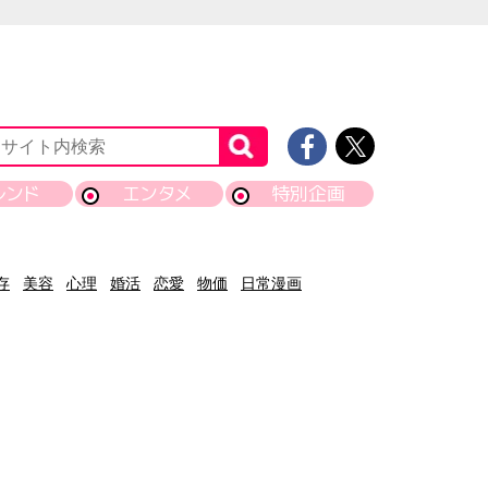
レンド
エンタメ
特別企画
存
美容
心理
婚活
恋愛
物価
日常漫画