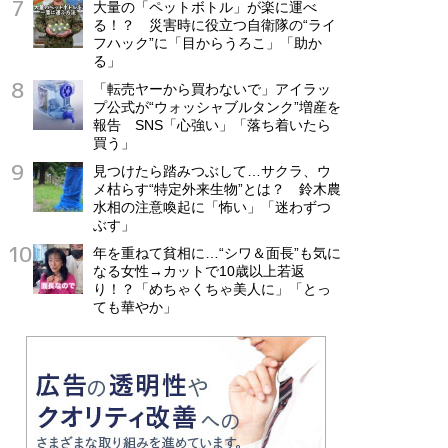
大量の「ペットボトル」が楽に運べ
る！？ 災害時に役立つ自衛隊の“ライ
フハック”に「目からうろこ」「助か
る」
「転売ヤーから買わないで」アイラッ
プ公式が“ウォッシャブルタンク”増産を
報告 SNS「心強い」「落ち着いたら
買う」
見つけたら踏みつぶして…サクラ、ウ
メ枯らす“特定外来生物”とは？ 鈴木農
水相の注意喚起に「怖い」「迷わずつ
ぶす」
年を重ねて貧相に…“シワ＆面長”も気に
なる女性→カットで10歳以上若返
り！？「めちゃくちゃ美人に」「とっ
ても華やか」