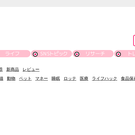
ライフ
SNSトピック
リサーチ
ト
題
新商品
レビュー
猫
動物
ペット
マネー
睡眠
ロッテ
医療
ライフハック
食品保