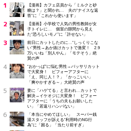
【漫画】カフェ店員から「ミルクと砂
糖は？」と聞かれ… 夫の“ナイスな返
答”に「これから使います」
【漫画】小学校で人気の男性教師が女
子トイレに… 個室の隙間から見え
た“恐ろしいモノ”に「許せない」
前日にカットしたのに…“しっくりこな
い”男性→あか抜けカットで激変！ 2.9
万いいね「別人やん」「モテそう」絶
賛の声
“おかっぱ”に悩む男性→バッサリカット
で大変身！ ビフォーアフターに
「え、同じ人！？」「かっこいい」
「爽やかすぎる～」大絶賛の声
妻に「ハゲてる」と言われ…カットで
解決→イケオジに大変身！ ビフォー
アフターに「うちの夫もお願いした
い」「若返りハンパない」
「本当にやめてほしい」 スーパー銭
湯スタッフが訴える“利用時のNG行
為”に「困る」「当たり前すぎ」