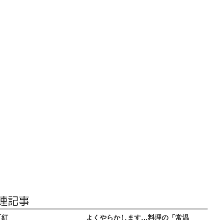
連記事
「紅
よくやらかします…料理の「常温