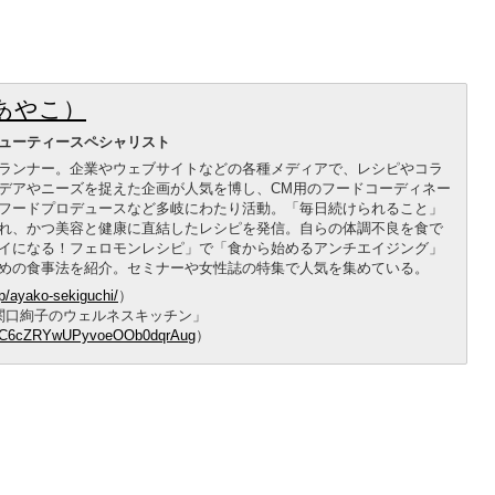
あやこ）
ューティースペシャリスト
ランナー。企業やウェブサイトなどの各種メディアで、レシピやコラ
デアやニーズを捉えた企画が人気を博し、CM用のフードコーディネー
フードプロデュースなど多岐にわたり活動。「毎日続けられること」
れ、かつ美容と健康に直結したレシピを発信。自らの体調不良を食で
イになる！フェロモンレシピ」で「食から始めるアンチエイジング」
めの食事法を紹介。セミナーや女性誌の特集で人気を集めている。
jp/ayako-sekiguchi/
）
：関口絢子のウェルネスキッチン」
l/UC6cZRYwUPyvoeOOb0dqrAug
）