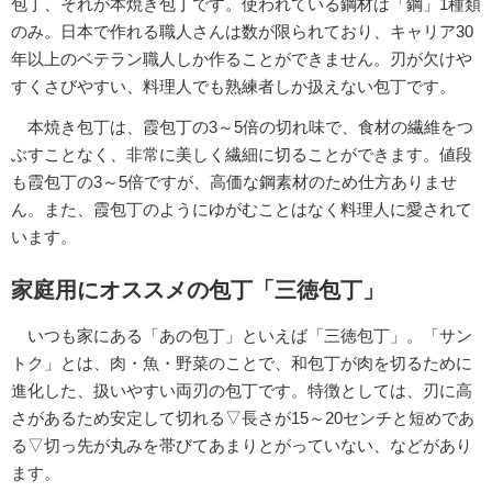
包丁、それが本焼き包丁です。使われている鋼材は「鋼」1種類
のみ。日本で作れる職人さんは数が限られており、キャリア30
年以上のベテラン職人しか作ることができません。刃が欠けや
すくさびやすい、料理人でも熟練者しか扱えない包丁です。
本焼き包丁は、霞包丁の3～5倍の切れ味で、食材の繊維をつ
ぶすことなく、非常に美しく繊細に切ることができます。値段
も霞包丁の3～5倍ですが、高価な鋼素材のため仕方ありませ
ん。また、霞包丁のようにゆがむことはなく料理人に愛されて
います。
家庭用にオススメの包丁「三徳包丁」
いつも家にある「あの包丁」といえば「三徳包丁」。「サン
トク」とは、肉・魚・野菜のことで、和包丁が肉を切るために
進化した、扱いやすい両刃の包丁です。特徴としては、刃に高
さがあるため安定して切れる▽長さが15～20センチと短めであ
る▽切っ先が丸みを帯びてあまりとがっていない、などがあり
ます。