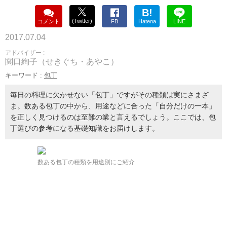
B!
(Twitter)
コメント
FB
Hatena
LINE
2017.07.04
アドバイザー :
関口絢子（せきぐち・あやこ）
キーワード :
包丁
毎日の料理に欠かせない「包丁」ですがその種類は実にさまざ
ま。数ある包丁の中から、用途などに合った「自分だけの一本」
を正しく見つけるのは至難の業と言えるでしょう。ここでは、包
丁選びの参考になる基礎知識をお届けします。
数ある包丁の種類を用途別にご紹介