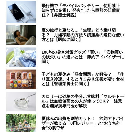
飛行機で「モバイルバッテリー」使用禁止
知らずに充電し“発火”したら巨額の賠償責
任？【弁護士解説】
夏の旅行と重なる…「生理」どう乗り切
る？ 月経移動の方法＆鎮痛薬の適切な使い
方とは【医師に聞く】
100均の暑さ対策グッズ「買い」「安物買い
の銭失い」の違いとは 節約アドバイザーに
聞く
子どもの夏休み「昼食問題」が解決？ 「作
り置き冷凍」するとうまみ＆栄養が増す食材
とは【管理栄養士に聞く】
カロリーは砂糖の半分…甘味料「マルチトー
ル」は血糖値高めの人が使ってOK？ 注意
点を糖尿病専門医が解説
夏休みの出費を劇的カット！ 節約アドバイ
ザーが教える「0円レジャー」と“おうち外
食”の裏ワザ