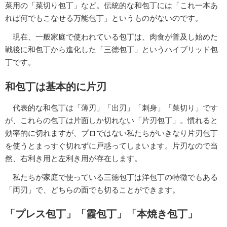
菜用の「菜切り包丁」など。伝統的な和包丁には「これ一本あ
れば何でもこなせる万能包丁」というものがないのです。
現在、一般家庭で使われている包丁は、肉食が普及し始めた
戦後に和包丁から進化した「三徳包丁」というハイブリッド包
丁です。
和包丁は基本的に片刃
代表的な和包丁は「薄刃」「出刃」「刺身」「菜切り」です
が、これらの包丁は片面しか切れない「片刃包丁」。慣れると
効率的に切れますが、プロではない私たちがいきなり片刃包丁
を使うとまっすぐ切れずに戸惑ってしまいます。片刃なので当
然、右利き用と左利き用が存在します。
私たちが家庭で使っている三徳包丁は洋包丁の特徴でもある
「両刃」で、どちらの面でも切ることができます。
「プレス包丁」「霞包丁」「本焼き包丁」