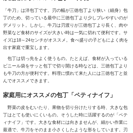
「牛刀」は洋包丁です。刃の幅が三徳包丁より狭い（細身）包
丁のため、切っている最中に三徳包丁より少しブレやすいのが
デメリット。しかし、牛刀は刃渡りが三徳包丁より長く、肉や
野菜など食材のサイズが大きい時は一気に切れて便利です。サ
イズは18～24センチがオススメ。食べ盛りの子どもによく肉を
出す家庭で重宝します。
包丁は切っ先をよく使うもの。たとえば、食材が入っている
ビニール袋をサッと包丁で切り開ける時などは、三徳包丁より
も牛刀の方が便利です。料理に慣れて来た人には三徳包丁と並
んでオススメできます。
家庭用にオススメの包丁「ペティナイフ」
野菜の皮をむいたり、果物を切り分けたりする時、大きな包
丁はとても使いにくいもの。そうした時に活躍するのが「ペテ
ィナイフ」です。大きな食材には向きませんが、細かい作業に
最適で、牛刀をそのまま小さくしたような形をしています。刃