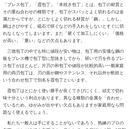
「プレス包丁」「霞包丁」「本焼き包丁」とは、包丁の材質と
その重ね合わせの種類です。包丁がスパッとよく切れるのは金
属だからですが、とにかくよく切れる材質が「鋼」。しかし、
鋼はさびやすく、砥石で研ぐなどの手入れをしないとすぐに切
れなくなってしまいます。また「硬くて加工しにくい」「価格
が高い」「重い」などの欠点もあります。
三徳包丁の中でも特に値段が安い物は、包丁用の安価な鋼の
板をプレス機で包丁型に型抜きしてから、研いで刃を作るプレ
ス包丁がほとんど。片刃の和包丁や値段が比較的高い一般家庭
用の両刃包丁は、刃の面が鋼やステンレス、それ以外が軟鉄と
いう合わせ包丁で別名を霞包丁といいます。
霞包丁はとにかく使い勝手が良くてさびにくく、頑丈で切れ
味十分という利点があります。異なる種類の金属を「合わせ」
ているため、ゆがみが出やすい欠点もありますが家庭用なら問
題なく使えるでしょう。
私たち一般人は手にすることがないであろう、熟練のプロの