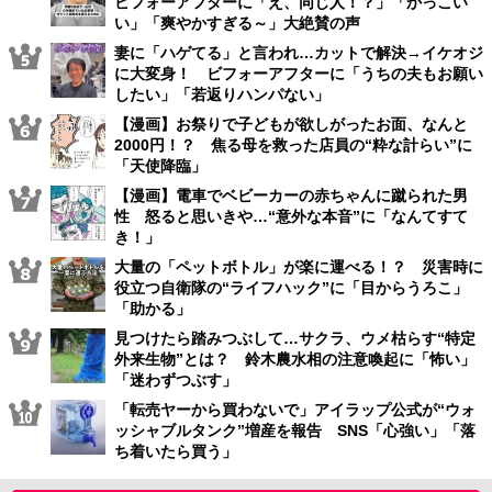
ビフォーアフターに「え、同じ人！？」「かっこい
い」「爽やかすぎる～」大絶賛の声
妻に「ハゲてる」と言われ…カットで解決→イケオジ
に大変身！ ビフォーアフターに「うちの夫もお願い
したい」「若返りハンパない」
【漫画】お祭りで子どもが欲しがったお面、なんと
2000円！？ 焦る母を救った店員の“粋な計らい”に
「天使降臨」
【漫画】電車でベビーカーの赤ちゃんに蹴られた男
性 怒ると思いきや…“意外な本音”に「なんてすて
き！」
大量の「ペットボトル」が楽に運べる！？ 災害時に
役立つ自衛隊の“ライフハック”に「目からうろこ」
「助かる」
見つけたら踏みつぶして…サクラ、ウメ枯らす“特定
外来生物”とは？ 鈴木農水相の注意喚起に「怖い」
「迷わずつぶす」
「転売ヤーから買わないで」アイラップ公式が“ウォ
ッシャブルタンク”増産を報告 SNS「心強い」「落
ち着いたら買う」