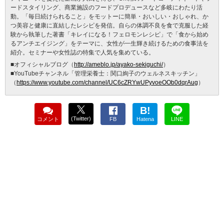
ードスタイリング、商業施設のフードプロデュースなど多岐にわたり活
動。「毎日続けられること」をモットーに簡単・おいしい・おしゃれ、か
つ美容と健康に直結したレシピを発信。自らの体調不良を食で克服した経
験から執筆した著書「キレイになる！フェロモンレシピ」で「食から始め
るアンチエイジング」をテーマに、女性が一生輝き続けるための食事法を
紹介。セミナーや女性誌の特集で人気を集めている。
■オフィシャルブログ（
http://ameblo.jp/ayako-sekiguchi/
）
■YouTubeチャンネル「管理栄養士：関口絢子のウェルネスキッチン」
（
https://www.youtube.com/channel/UC6cZRYwUPyvoeOOb0dqrAug
）
B!
(Twitter)
コメント
FB
Hatena
LINE