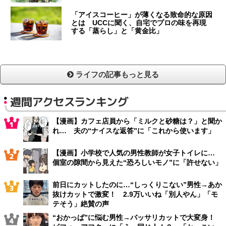
「アイスコーヒー」が薄くなる致命的な原因
とは UCCに聞く、自宅でプロの味を再現
する「蒸らし」と「黄金比」
ライフの記事もっと見る
週間アクセスランキング
【漫画】カフェ店員から「ミルクと砂糖は？」と聞か
れ… 夫の“ナイスな返答”に「これから使います」
【漫画】小学校で人気の男性教師が女子トイレに…
個室の隙間から見えた“恐ろしいモノ”に「許せない」
前日にカットしたのに…“しっくりこない”男性→あか
抜けカットで激変！ 2.9万いいね「別人やん」「モ
テそう」絶賛の声
“おかっぱ”に悩む男性→バッサリカットで大変身！