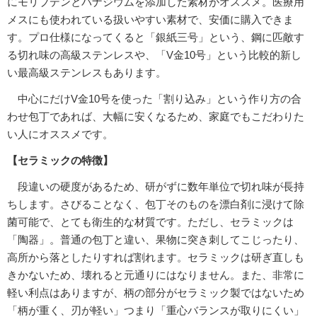
にモリブデンとバナジウムを添加した素材がオススメ。医療用
メスにも使われている扱いやすい素材で、安価に購入できま
す。プロ仕様になってくると「銀紙三号」という、鋼に匹敵す
る切れ味の高級ステンレスや、「V金10号」という比較的新し
い最高級ステンレスもあります。
中心にだけV金10号を使った「割り込み」という作り方の合
わせ包丁であれば、大幅に安くなるため、家庭でもこだわりた
い人にオススメです。
【セラミックの特徴】
段違いの硬度があるため、研がずに数年単位で切れ味が長持
ちします。さびることなく、包丁そのものを漂白剤に浸けて除
菌可能で、とても衛生的な材質です。ただし、セラミックは
「陶器」。普通の包丁と違い、果物に突き刺してこじったり、
高所から落としたりすれば割れます。セラミックは研ぎ直しも
きかないため、壊れると元通りにはなりません。また、非常に
軽い利点はありますが、柄の部分がセラミック製ではないため
「柄が重く、刃が軽い」つまり「重心バランスが取りにくい」