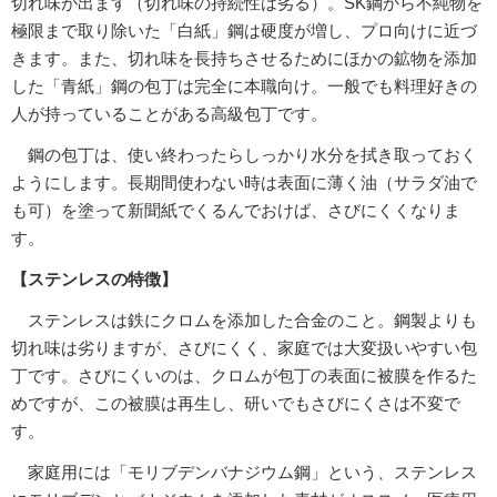
切れ味が出ます（切れ味の持続性は劣る）。SK鋼から不純物を
極限まで取り除いた「白紙」鋼は硬度が増し、プロ向けに近づ
きます。また、切れ味を長持ちさせるためにほかの鉱物を添加
した「青紙」鋼の包丁は完全に本職向け。一般でも料理好きの
人が持っていることがある高級包丁です。
鋼の包丁は、使い終わったらしっかり水分を拭き取っておく
ようにします。長期間使わない時は表面に薄く油（サラダ油で
も可）を塗って新聞紙でくるんでおけば、さびにくくなりま
す。
【ステンレスの特徴】
ステンレスは鉄にクロムを添加した合金のこと。鋼製よりも
切れ味は劣りますが、さびにくく、家庭では大変扱いやすい包
丁です。さびにくいのは、クロムが包丁の表面に被膜を作るた
めですが、この被膜は再生し、研いでもさびにくさは不変で
す。
家庭用には「モリブデンバナジウム鋼」という、ステンレス