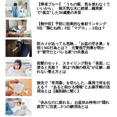
【帰省ブルー】「うちの親、気を使わなくて
いいから」 能天気な夫に絶望…義実家
で“孤立”した36歳妻の本音
【熱中症】予防に効果的な食材ランキング
3位「鶏むね肉」2位「マグロ」…1位は？
防カメがあっても危険…「お盆の空き巣」を
招くNG行為とは？ 元警視庁刑事が明か
す“留守だとバレる家”の共通点
前髪のセット、スタイリング剤を「表面」に
塗ると失敗？ 実は“内側の根元”が正解…崩
れない整え方とは
旅先で「常用薬」を切らした…薬局で何を伝
える？ “あると助かる情報”とお薬手帳の活
用法とは【薬剤師に聞く】
「休みなのに疲れる」 お盆休み特有の“隠れ
疲労”に注意…3つの解消法とは