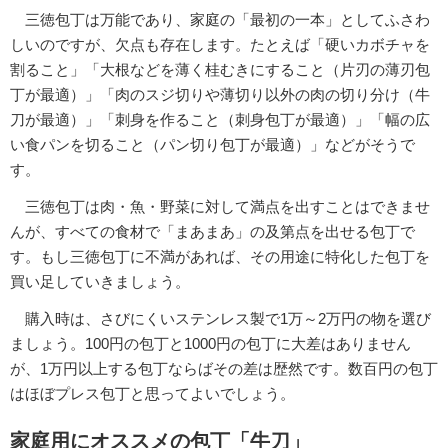
三徳包丁は万能であり、家庭の「最初の一本」としてふさわ
しいのですが、欠点も存在します。たとえば「硬いカボチャを
割ること」「大根などを薄く桂むきにすること（片刃の薄刃包
丁が最適）」「肉のスジ切りや薄切り以外の肉の切り分け（牛
刀が最適）」「刺身を作ること（刺身包丁が最適）」「幅の広
い食パンを切ること（パン切り包丁が最適）」などがそうで
す。
三徳包丁は肉・魚・野菜に対して満点を出すことはできませ
んが、すべての食材で「まあまあ」の及第点を出せる包丁で
す。もし三徳包丁に不満があれば、その用途に特化した包丁を
買い足していきましょう。
購入時は、さびにくいステンレス製で1万～2万円の物を選び
ましょう。100円の包丁と1000円の包丁に大差はありません
が、1万円以上する包丁ならばその差は歴然です。数百円の包丁
はほぼプレス包丁と思ってよいでしょう。
家庭用にオススメの包丁「牛刀」