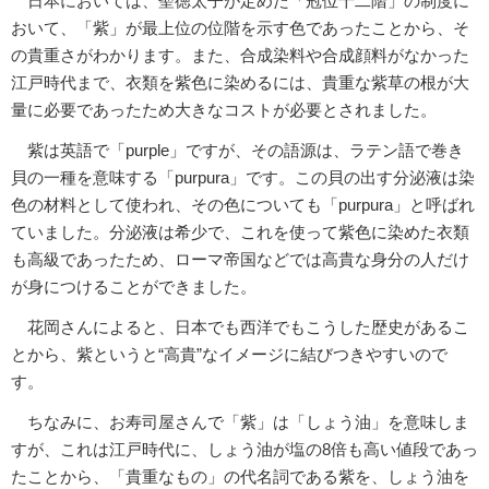
日本においては、聖徳太子が定めた「冠位十二階」の制度に
おいて、「紫」が最上位の位階を示す色であったことから、そ
の貴重さがわかります。また、合成染料や合成顔料がなかった
江戸時代まで、衣類を紫色に染めるには、貴重な紫草の根が大
量に必要であったため大きなコストが必要とされました。
紫は英語で「purple」ですが、その語源は、ラテン語で巻き
貝の一種を意味する「purpura」です。この貝の出す分泌液は染
色の材料として使われ、その色についても「purpura」と呼ばれ
ていました。分泌液は希少で、これを使って紫色に染めた衣類
も高級であったため、ローマ帝国などでは高貴な身分の人だけ
が身につけることができました。
花岡さんによると、日本でも西洋でもこうした歴史があるこ
とから、紫というと“高貴”なイメージに結びつきやすいので
す。
ちなみに、お寿司屋さんで「紫」は「しょう油」を意味しま
すが、これは江戸時代に、しょう油が塩の8倍も高い値段であっ
たことから、「貴重なもの」の代名詞である紫を、しょう油を