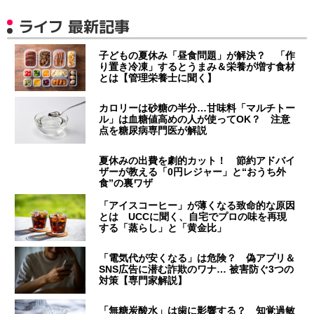
ライフ 最新記事
子どもの夏休み「昼食問題」が解決？ 「作
り置き冷凍」するとうまみ＆栄養が増す食材
とは【管理栄養士に聞く】
カロリーは砂糖の半分…甘味料「マルチトー
ル」は血糖値高めの人が使ってOK？ 注意
点を糖尿病専門医が解説
夏休みの出費を劇的カット！ 節約アドバイ
ザーが教える「0円レジャー」と“おうち外
食”の裏ワザ
「アイスコーヒー」が薄くなる致命的な原因
とは UCCに聞く、自宅でプロの味を再現
する「蒸らし」と「黄金比」
「電気代が安くなる」は危険？ 偽アプリ＆
SNS広告に潜む詐欺のワナ… 被害防ぐ3つの
対策【専門家解説】
「無糖炭酸水」は歯に影響する？ 知覚過敏