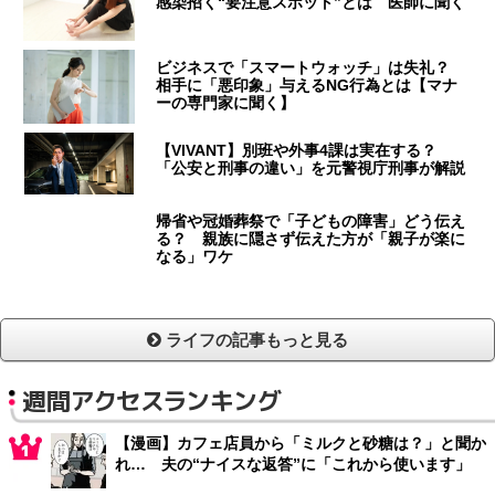
感染招く“要注意スポット”とは 医師に聞く
ビジネスで「スマートウォッチ」は失礼？
相手に「悪印象」与えるNG行為とは【マナ
ーの専門家に聞く】
【VIVANT】別班や外事4課は実在する？
「公安と刑事の違い」を元警視庁刑事が解説
帰省や冠婚葬祭で「子どもの障害」どう伝え
る？ 親族に隠さず伝えた方が「親子が楽に
なる」ワケ
ライフの記事もっと見る
週間アクセスランキング
【漫画】カフェ店員から「ミルクと砂糖は？」と聞か
れ… 夫の“ナイスな返答”に「これから使います」