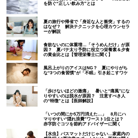
を防ぐ“正しい飲み方”とは
夏の旅行や帰省で「身近な人と衝突」するの
はなぜ？ 解決テクニックを心理カウンセラ
ーが解説
食欲ないのに体重増…「そうめんだけ」が原
因？ 夏バテ太り予防に役立つ栄養素＆夕食
の黄金比とは【管理栄養士に聞く】
風呂上がりのアイスはNG？ 夏にやりがち
な“3つの食習慣”が「不眠」引き起こすワケ
「歩けないほどの激痛」 暑いと“痛風”にな
りやすいのは脱水が原因？ 注意すべき人
の“特徴”とは【医師解説】
「いつの間にか5万円消えた…」 8月にハ
マりやすい“隠れ浪費”ワースト1位とは？
赤字防ぐコツを節約アドバイザーに聞く
【水虫】バスマットだけじゃない…家庭内の