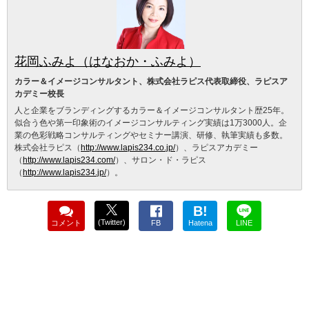
花岡ふみよ（はなおか・ふみよ）
カラー＆イメージコンサルタント、株式会社ラピス代表取締役、ラピスア
カデミー校長
人と企業をブランディングするカラー＆イメージコンサルタント歴25年。
似合う色や第一印象術のイメージコンサルティング実績は1万3000人。企
業の色彩戦略コンサルティングやセミナー講演、研修、執筆実績も多数。
株式会社ラピス（
http://www.lapis234.co.jp/
）、ラピスアカデミー
（
http://www.lapis234.com/
）、サロン・ド・ラピス
（
http://www.lapis234.jp/
）。
B!
(Twitter)
コメント
FB
Hatena
LINE