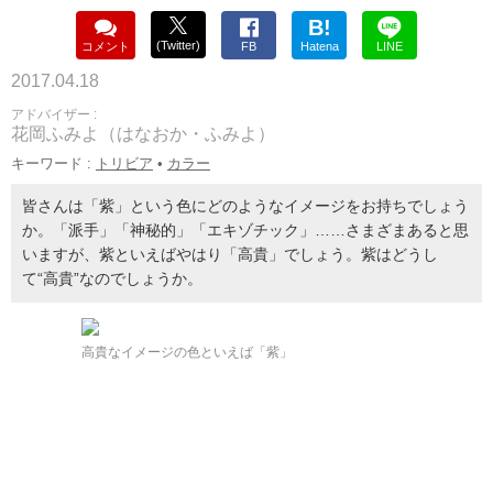
B!
(Twitter)
コメント
FB
Hatena
LINE
2017.04.18
アドバイザー :
花岡ふみよ（はなおか・ふみよ）
キーワード :
トリビア
•
カラー
皆さんは「紫」という色にどのようなイメージをお持ちでしょう
か。「派手」「神秘的」「エキゾチック」……さまざまあると思
いますが、紫といえばやはり「高貴」でしょう。紫はどうし
て“高貴”なのでしょうか。
高貴なイメージの色といえば「紫」