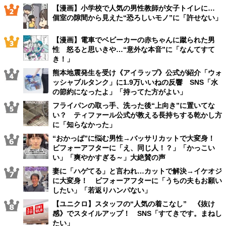
【漫画】小学校で人気の男性教師が女子トイレに…
個室の隙間から見えた“恐ろしいモノ”に「許せない」
【漫画】電車でベビーカーの赤ちゃんに蹴られた男
性 怒ると思いきや…“意外な本音”に「なんてすて
き！」
熊本地震発生を受け《アイラップ》公式が紹介「ウォ
ッシャブルタンク」に1.9万いいねの反響 SNS「水
の節約になったよ」「持ってた方がよい」
フライパンの取っ手、洗った後“上向き”に置いてな
い？ ティファール公式が教える長持ちする乾かし方
に「知らなかった」
“おかっぱ”に悩む男性→バッサリカットで大変身！
ビフォーアフターに「え、同じ人！？」「かっこい
い」「爽やかすぎる～」大絶賛の声
妻に「ハゲてる」と言われ…カットで解決→イケオジ
に大変身！ ビフォーアフターに「うちの夫もお願い
したい」「若返りハンパない」
【ユニクロ】スタッフの“人気の着こなし” 《抜け
感》でスタイルアップ！ SNS「すてきです。まねし
たい」