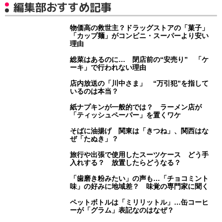
編集部おすすめ記事
物価高の救世主？ドラッグストアの「菓子」
「カップ麺」がコンビニ・スーパーより安い
理由
総菜はあるのに… 閉店前の“安売り” 「ケ
ーキ」で行われない理由
店内放送の「川中さま」 “万引犯”を指して
いるのは本当？
紙ナプキンが一般的では？ ラーメン店が
「ティッシュペーパー」を置くワケ
そばに油揚げ 関東は「きつね」、関西はな
ぜ「たぬき」？
旅行や出張で使用したスーツケース どう手
入れする？ 放置したらどうなる？
「歯磨き粉みたい」の声も…「チョコミント
味」の好みに地域差？ 味覚の専門家に聞く
ペットボトルは「ミリリットル」…缶コーヒ
ーが「グラム」表記なのはなぜ？