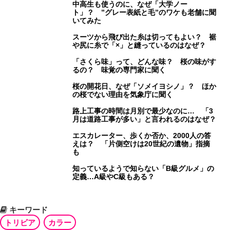
中高生も使うのに、なぜ「大学ノー
ト」？ ”グレー表紙と毛”のワケも老舗に聞
いてみた
スーツから飛び出た糸は切ってもよい？ 裾
や尻に糸で「×」と縫っているのはなぜ？
「さくら味」って、どんな味？ 桜の味がす
るの？ 味覚の専門家に聞く
桜の開花日、なぜ「ソメイヨシノ」？ ほか
の桜でない理由を気象庁に聞く
路上工事の時間は月別で最少なのに… 「3
月は道路工事が多い」と言われるのはなぜ？
エスカレーター、歩くか否か、2000人の答
えは？ 「片側空けは20世紀の遺物」指摘
も
知っているようで知らない「B級グルメ」の
定義…A級やC級もある？
キーワード
トリビア
カラー