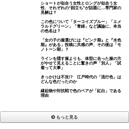
ショートが似合う女性とロングが似合う女
性、それぞれの“顔立ち”が話題に…専門家の
見解は？
この色について「ターコイズブルー」「エメ
ラルドグリーン」「青緑」など議論に、本当
の色名は？
「女の子の服選びには『ピンク期』と『水色
期』がある」投稿に共感の声、その後は「モ
ノトーン期」？
ラインを隠す服よりも、体型に合った服の方
がやせて見えることに驚きの声「別人」「試
着って大事」
きっかけは不況!? 江戸時代の「流行色」は
どんな色だったのか
縁起物や対抗戦で色のペアが「紅白」である
理由
もっと見る