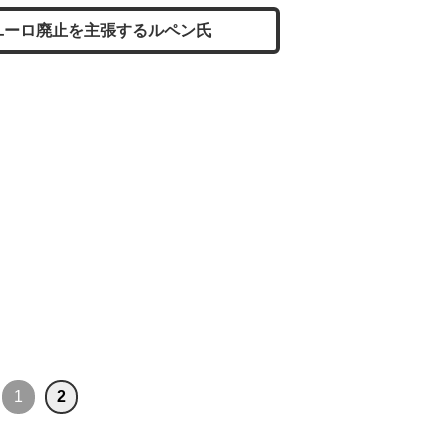
ユーロ廃止を主張するルペン氏
1
2