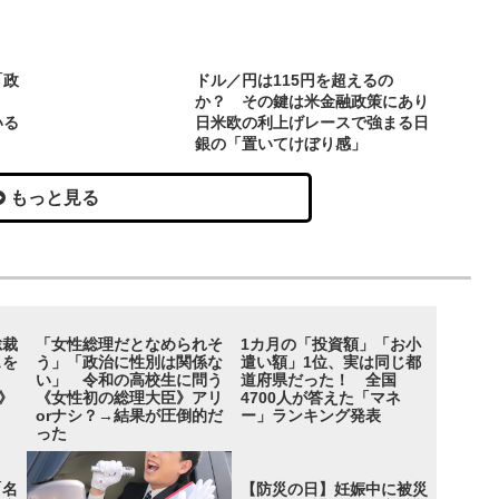
「政
ドル／円は115円を超えるの
か？ その鍵は米金融政策にあり
いる
日米欧の利上げレースで強まる日
銀の「置いてけぼり感」
もっと見る
総裁
「女性総理だとなめられそ
1カ月の「投資額」「お小
スを
う」「政治に性別は関係な
遣い額」1位、実は同じ都
た？
い」 令和の高校生に問う
道府県だった！ 全国
》
《女性初の総理大臣》アリ
4700人が答えた「マネ
orナシ？→結果が圧倒的だ
ー」ランキング発表
った
「名
【防災の日】妊娠中に被災