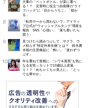
大量の「ペットボトル」が楽に運べ
る！？ 災害時に役立つ自衛隊の“ライ
フハック”に「目からうろこ」「助か
る」
「転売ヤーから買わないで」アイラッ
プ公式が“ウォッシャブルタンク”増産を
報告 SNS「心強い」「落ち着いたら
買う」
見つけたら踏みつぶして…サクラ、ウ
メ枯らす“特定外来生物”とは？ 鈴木農
水相の注意喚起に「怖い」「迷わずつ
ぶす」
年を重ねて貧相に…“シワ＆面長”も気に
なる女性→カットで10歳以上若返
り！？「めちゃくちゃ美人に」「とっ
ても華やか」