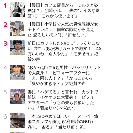
【漫画】カフェ店員から「ミルクと砂
糖は？」と聞かれ… 夫の“ナイスな返
答”に「これから使います」
【漫画】小学校で人気の男性教師が女
子トイレに… 個室の隙間から見え
た“恐ろしいモノ”に「許せない」
前日にカットしたのに…“しっくりこな
い”男性→あか抜けカットで激変！ 2.9
万いいね「別人やん」「モテそう」絶
賛の声
“おかっぱ”に悩む男性→バッサリカット
で大変身！ ビフォーアフターに
「え、同じ人！？」「かっこいい」
「爽やかすぎる～」大絶賛の声
妻に「ハゲてる」と言われ…カットで
解決→イケオジに大変身！ ビフォー
アフターに「うちの夫もお願いした
い」「若返りハンパない」
「本当にやめてほしい」 スーパー銭
湯スタッフが訴える“利用時のNG行
為”に「困る」「当たり前すぎ」