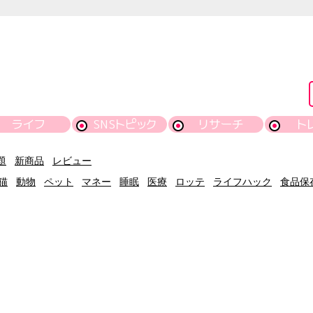
ライフ
SNSトピック
リサーチ
ト
題
新商品
レビュー
猫
動物
ペット
マネー
睡眠
医療
ロッテ
ライフハック
食品保