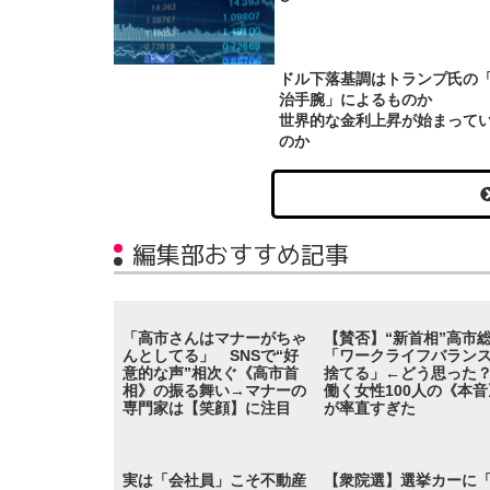
ドル下落基調はトランプ氏の
治手腕」によるものか
世界的な金利上昇が始まって
のか
編集部おすすめ記事
「高市さんはマナーがちゃ
【賛否】“新首相”高市
んとしてる」 SNSで“好
「ワークライフバラン
意的な声”相次ぐ《高市首
捨てる」←どう思っ
相》の振る舞い→マナーの
働く女性100人の《本音
専門家は【笑顔】に注目
が率直すぎた
実は「会社員」こそ不動産
【衆院選】選挙カーに