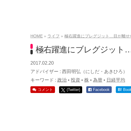
HOME
ライフ
極右躍進にブレグジット…目が離せ
極右躍進にブレグジット
2017.02.20
アドバイザー :
西田明弘（にしだ・あきひろ）
キーワード :
政治
•
投資
•
株
•
為替
•
日経平均
コメント
(Twitter)
Facebook
B!
Boo