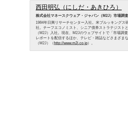
西田明弘（にしだ・あきひろ）
株式会社マネースクウェア・ジャパン（M2J）市場調
1984年日興リサーチセンター入社。米ブルッキングス
社。チーフエコノミスト、シニア債券ストラテジストと
（M2J）入社。現在、M2Jのウェブサイトで「市場
レポートを配信するほか、テレビ・雑誌などさまざま
（M2J）（
http://www.m2j.co.jp
）。