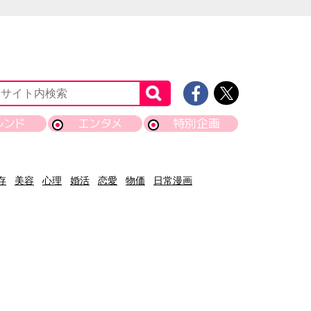
レンド
エンタメ
特別企画
存
美容
心理
婚活
恋愛
物価
日常漫画