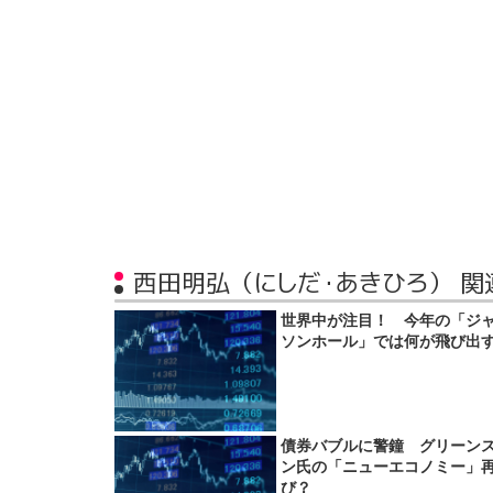
西田明弘（にしだ・あきひろ） 関
世界中が注目！ 今年の「ジ
ソンホール」では何が飛び出
債券バブルに警鐘 グリーン
ン氏の「ニューエコノミー」
び？