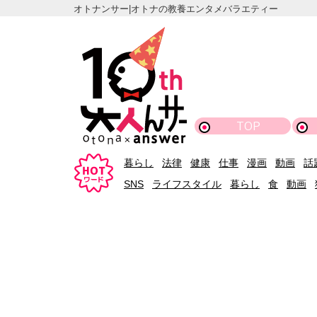
オトナンサー|オトナの教養エンタメバラエティー
TOP
暮らし
法律
健康
仕事
漫画
動画
話
SNS
ライフスタイル
暮らし
食
動画