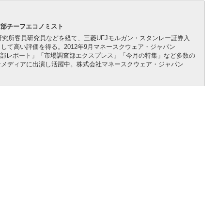
査部チーフエコノミスト
研究所客員研究員などを経て、三菱UFJモルガン・スタンレー証券入
して高い評価を得る。2012年9月マネースクウェア・ジャパン
調査部レポート」「市場調査部エクスプレス」「今月の特集」など多数の
なメディアに出演し活躍中。株式会社マネースクウェア・ジャパン