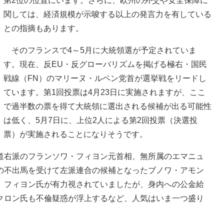
第2位の位置にいます。さらに、欧州の外交や安全保障に
関しては、経済規模が示唆する以上の発言力を有している
との指摘もあります。
そのフランスで4～5月に大統領選が予定されていま
す。現在、反EU・反グローバリズムを掲げる極右・国民
戦線（FN）のマリーヌ・ルペン党首が選挙戦をリードし
ています。第1回投票は4月23日に実施されますが、ここ
で過半数の票を得て大統領に選出される候補が出る可能性
は低く、5月7日に、上位2人による第2回投票（決選投
票）が実施されることになりそうです。
右派のフランソワ・フィヨン元首相、無所属のエマニュ
の不出馬を受けて左派連合の候補となったブノワ・アモン
、フィヨン氏が有力視されていましたが、身内への公金給
クロン氏も不倫疑惑が浮上するなど、人気はいま一つ盛り