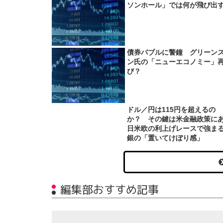
ソンホール」では何が飛び出
債券バブルに警鐘 グリーン
ン氏の「ニューエコノミー」
び？
ドル／円は115円を超えるの
か？ その鍵は米金融政策に
日米欧の利上げレースで強ま
銀の「置いてけぼり感」
編集部おすすめ記事