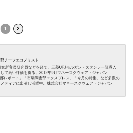
1
2
査部チーフエコノミスト
研究所客員研究員などを経て、三菱UFJモルガン・スタンレー証券入
して高い評価を得る。2012年9月マネースクウェア・ジャパン
調査部レポート」「市場調査部エクスプレス」「今月の特集」など多数の
なメディアに出演し活躍中。株式会社マネースクウェア・ジャパン