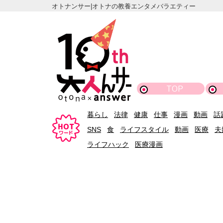
オトナンサー|オトナの教養エンタメバラエティー
TOP
暮らし
法律
健康
仕事
漫画
動画
話
SNS
食
ライフスタイル
動画
医療
夫
ライフハック
医療漫画