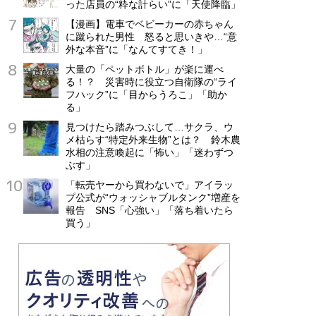
った店員の“粋な計らい”に「天使降臨」
【漫画】電車でベビーカーの赤ちゃん
に蹴られた男性 怒ると思いきや…“意
外な本音”に「なんてすてき！」
大量の「ペットボトル」が楽に運べ
る！？ 災害時に役立つ自衛隊の“ライ
フハック”に「目からうろこ」「助か
る」
見つけたら踏みつぶして…サクラ、ウ
メ枯らす“特定外来生物”とは？ 鈴木農
水相の注意喚起に「怖い」「迷わずつ
ぶす」
「転売ヤーから買わないで」アイラッ
プ公式が“ウォッシャブルタンク”増産を
報告 SNS「心強い」「落ち着いたら
買う」