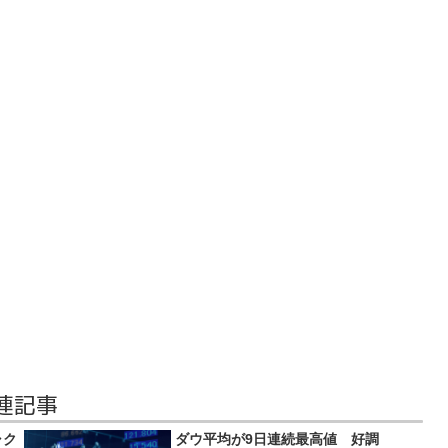
連記事
ャク
ダウ平均が9日連続最高値 好調