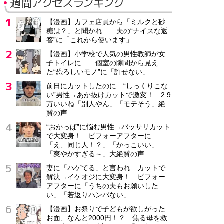
週間アクセスランキング
【漫画】カフェ店員から「ミルクと砂
糖は？」と聞かれ… 夫の“ナイスな返
答”に「これから使います」
【漫画】小学校で人気の男性教師が女
子トイレに… 個室の隙間から見え
た“恐ろしいモノ”に「許せない」
前日にカットしたのに…“しっくりこな
い”男性→あか抜けカットで激変！ 2.9
万いいね「別人やん」「モテそう」絶
賛の声
“おかっぱ”に悩む男性→バッサリカット
で大変身！ ビフォーアフターに
「え、同じ人！？」「かっこいい」
「爽やかすぎる～」大絶賛の声
妻に「ハゲてる」と言われ…カットで
解決→イケオジに大変身！ ビフォー
アフターに「うちの夫もお願いした
い」「若返りハンパない」
【漫画】お祭りで子どもが欲しがった
お面、なんと2000円！？ 焦る母を救