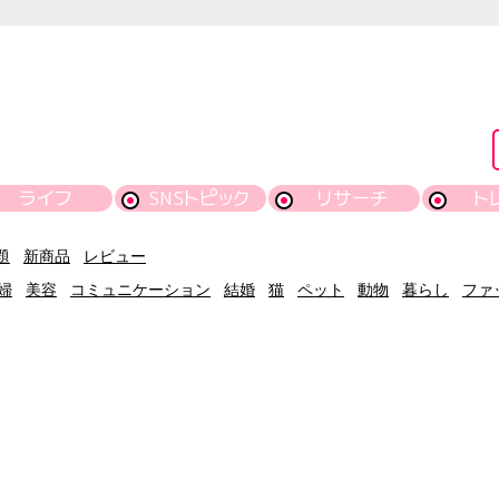
ライフ
SNSトピック
リサーチ
ト
題
新商品
レビュー
婦
美容
コミュニケーション
結婚
猫
ペット
動物
暮らし
ファ