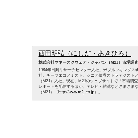
西田明弘（にしだ・あきひろ）
株式会社マネースクウェア・ジャパン（M2J）市場調
1984年日興リサーチセンター入社。米ブルッキングス
社。チーフエコノミスト、シニア債券ストラテジストと
（M2J）入社。現在、M2Jのウェブサイトで「市場
レポートを配信するほか、テレビ・雑誌などさまざま
（M2J）（
http://www.m2j.co.jp
）。