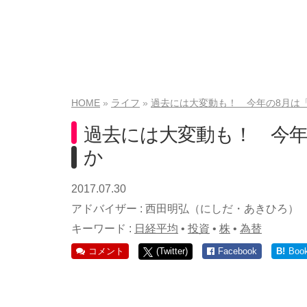
HOME
ライフ
過去には大変動も！ 今年の8月は
過去には大変動も！ 今年
か
2017.07.30
アドバイザー :
西田明弘（にしだ・あきひろ）
キーワード :
日経平均
•
投資
•
株
•
為替
コメント
(Twitter)
Facebook
B!
Boo