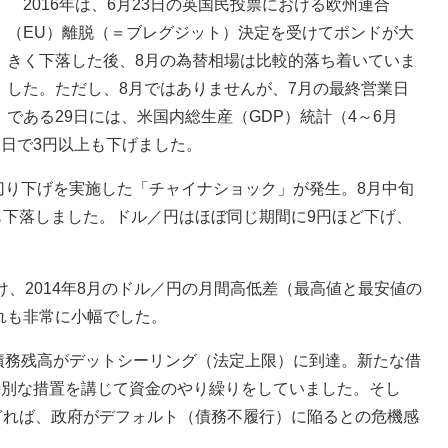
2016年は、6月23日の英国民投票における欧州連合
（EU）離脱（＝ブレグジット）決定を受けてポンドが大
きく下落した後、8月の為替相場は比較的落ち着いていま
した。ただし、8月ではありませんが、7月の最終営業日
である29日には、米国内総生産（GDP）統計（4～6月
日で3円以上も下げました。
切り下げを実施した「チャイナショック」が発生。8月中旬
も下落しました。ドル／円はほぼ同じ期間に9円ほど下げ、
。
わけ、2014年8月のドル／円の月間高低差（最高値と最安値の
ずれも非常に小幅でした。
債務残高がデットシーリング（法定上限）に到達。新たな借
特別な措置を講じて資金のやり繰りをしていました。そし
ぎれば、政府がデフォルト（債務不履行）に陥るとの危機感