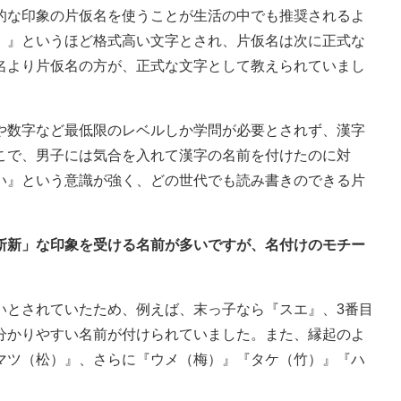
的な印象の片仮名を使うことが生活の中でも推奨されるよ
）』というほど格式高い文字とされ、片仮名は次に正式な
名より片仮名の方が、正式な文字として教えられていまし
や数字など最低限のレベルしか学問が必要とされず、漢字
こで、男子には気合を入れて漢字の名前を付けたのに対
い』という意識が強く、どの世代でも読み書きのできる片
「斬新」な印象を受ける名前が多いですが、名付けのモチー
いとされていたため、例えば、末っ子なら『スエ』、3番目
分かりやすい名前が付けられていました。また、縁起のよ
マツ（松）』、さらに『ウメ（梅）』『タケ（竹）』『ハ