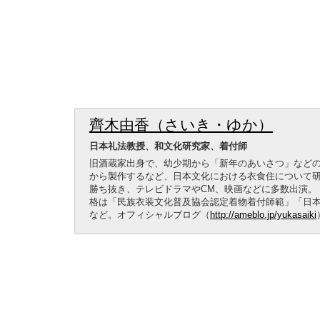
齊木由香（さいき・ゆか）
日本礼法教授、和文化研究家、着付師
旧酒蔵家出身で、幼少期から「新年のあいさつ」など
から製作するなど、日本文化における衣食住について研究
勝ち抜き、テレビドラマやCM、映画などに多数出演。
格は「民族衣装文化普及協会認定着物着付師範」「日本
など。オフィシャルブログ（
http://ameblo.jp/yukasaiki