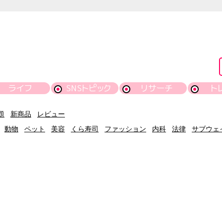
ライフ
SNSトピック
リサーチ
ト
題
新商品
レビュー
動物
ペット
美容
くら寿司
ファッション
内科
法律
サブウェ