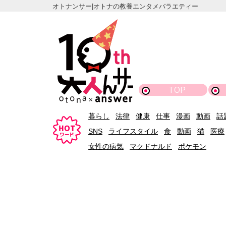
オトナンサー|オトナの教養エンタメバラエティー
TOP
暮らし
法律
健康
仕事
漫画
動画
話
SNS
ライフスタイル
食
動画
猫
医療
女性の病気
マクドナルド
ポケモン