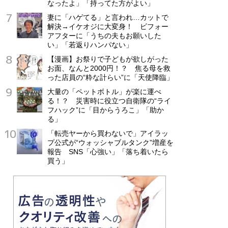
なったよ」「持ってた方がよい」
妻に「ハゲてる」と言われ…カットで
解決→イケオジに大変身！ ビフォー
アフターに「うちの夫もお願いした
い」「若返りハンパない」
【漫画】お祭りで子どもが欲しがった
お面、なんと2000円！？ 焦る母を救
った店員の“粋な計らい”に「天使降臨」
大量の「ペットボトル」が楽に運べ
る！？ 災害時に役立つ自衛隊の“ライ
フハック”に「目からうろこ」「助か
る」
「転売ヤーから買わないで」アイラッ
プ公式が“ウォッシャブルタンク”増産を
報告 SNS「心強い」「落ち着いたら
買う」