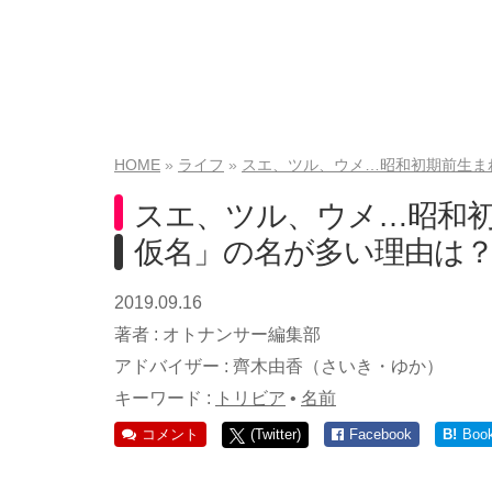
HOME
ライフ
スエ、ツル、ウメ…昭和初期前生ま
スエ、ツル、ウメ…昭和
仮名」の名が多い理由は
2019.09.16
著者 :
オトナンサー編集部
アドバイザー :
齊木由香（さいき・ゆか）
キーワード :
トリビア
•
名前
コメント
(Twitter)
Facebook
B!
Boo