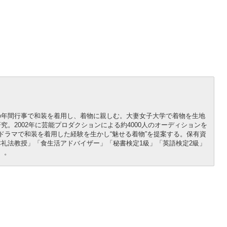
の年間行事で和装を着用し、着物に親しむ。大妻女子大学で着物を生地
。2002年に芸能プロダクションによる約4000人のオーディションを
ドラマで和装を着用した経験を生かし“魅せる着物”を提案する。保有資
礼法教授」「食生活アドバイザー」「秘書検定1級」「英語検定2級」
）。