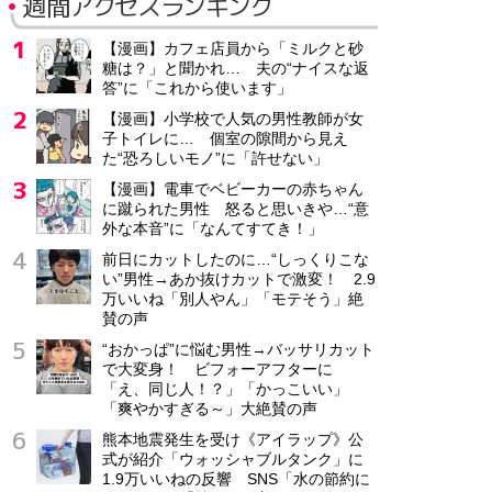
週間アクセスランキング
【漫画】カフェ店員から「ミルクと砂
糖は？」と聞かれ… 夫の“ナイスな返
答”に「これから使います」
【漫画】小学校で人気の男性教師が女
子トイレに… 個室の隙間から見え
た“恐ろしいモノ”に「許せない」
【漫画】電車でベビーカーの赤ちゃん
に蹴られた男性 怒ると思いきや…“意
外な本音”に「なんてすてき！」
前日にカットしたのに…“しっくりこな
い”男性→あか抜けカットで激変！ 2.9
万いいね「別人やん」「モテそう」絶
賛の声
“おかっぱ”に悩む男性→バッサリカット
で大変身！ ビフォーアフターに
「え、同じ人！？」「かっこいい」
「爽やかすぎる～」大絶賛の声
熊本地震発生を受け《アイラップ》公
式が紹介「ウォッシャブルタンク」に
1.9万いいねの反響 SNS「水の節約に