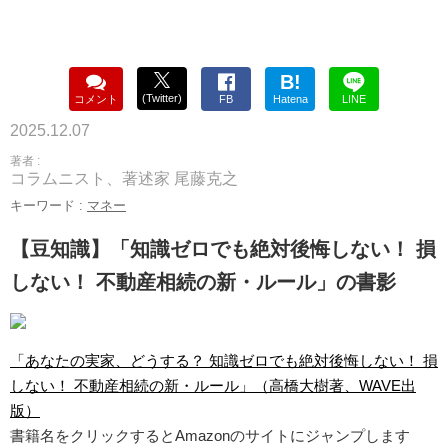
B!
(Twitter)
コメント
FB
Hatena
LINE
2025.12.07
著者 :
コラムニスト、著述家 尾藤克之
キーワード :
マネー
【豆知識】「知識ゼロでも絶対後悔しない！ 損
しない！ 不動産相続の新・ルール」の書影
「あなたの実家、どうする？ 知識ゼロでも絶対後悔しない！ 損
しない！ 不動産相続の新・ルール」（高橋大樹著、WAVE出
版）
書籍名をクリックするとAmazonのサイトにジャンプします