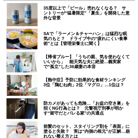
35度以上で「ビール」売れなくなる？ サ
ントリーが“猛暑限定”「夏生」を開発した意
外な背景
SAで「ラーメン＆チャーハン」は猛烈な眠
気のもと？ ドライブ中の“疲れにくい食事
術”とは【管理栄養士に聞く】
【帰省ブルー】「うちの親、気を使わなくて
いいから」 能天気な夫に絶望…義実家
で“孤立”した36歳妻の本音
【熱中症】予防に効果的な食材ランキング
3位「鶏むね肉」2位「マグロ」…1位は？
防カメがあっても危険…「お盆の空き巣」を
招くNG行為とは？ 元警視庁刑事が明か
す“留守だとバレる家”の共通点
前髪のセット、スタイリング剤を「表面」に
塗ると失敗？ 実は“内側の根元”が正解…崩
れない整え方とは