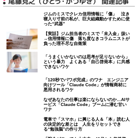
尾藤克之（びとう・かつゆき） 関連記事
ジムのミスでクレカ信用情報に「傷」 泣き
寝入り寸前の私が、巨大組織動かすために使
った“武器”
【実話】ジム担当者のミスで「未入金」扱い
→信用情報に傷 落ち度なきコラムニストが
負った理不尽な自衛策
「うまくいかないのは思考が足りないから」
という暴力 よくある「自己啓発本」に共感
できないワケ
「120秒でパワポ完成」のワナ エンジニア
向けツール「Claude Code」が情報商材に
悪用されるワケ
なぜあなたの仕事は楽にならないのか…AIサ
ービス「Claude Code」ブームに潜む甘い
ワナ
電車で「スマホ」に興じる人＆「本」読む人
の決定的な差とは 人生をリセットでき
る“勉強脳”の作り方