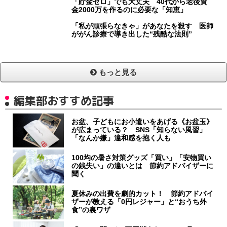
「貯金ゼロ」でも大丈夫 40代から老後資
金2000万を作るのに必要な「知恵」
「私が頑張らなきゃ」があなたを殺す 医師
ががん診療で導き出した“残酷な法則”
もっと見る
編集部おすすめ記事
お盆、子どもにお小遣いをあげる《お盆玉》
が広まっている？ SNS「知らない風習」
「なんか嫌」違和感を抱く人も
100均の暑さ対策グッズ「買い」「安物買い
の銭失い」の違いとは 節約アドバイザーに
聞く
夏休みの出費を劇的カット！ 節約アドバイ
ザーが教える「0円レジャー」と“おうち外
食”の裏ワザ