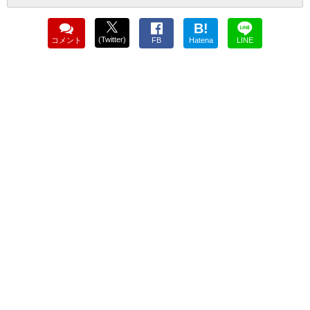
B!
(Twitter)
コメント
FB
Hatena
LINE