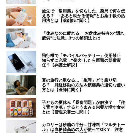
旅先で「常用薬」を切らした…薬局で何を伝
える？ “あると助かる情報”とお薬手帳の活
用法とは【薬剤師に聞く】
「休みなのに疲れる」 お盆休み特有の“隠れ
疲労”に注意…3つの解消法とは
飛行機で「モバイルバッテリー」使用禁止
知らずに充電し“発火”したら巨額の賠償責
任？【弁護士解説】
夏の旅行と重なる…「生理」どう乗り切
る？ 月経移動の方法＆鎮痛薬の適切な使い
方とは【医師に聞く】
子どもの夏休み「昼食問題」が解決？ 「作
り置き冷凍」するとうまみ＆栄養が増す食材
とは【管理栄養士に聞く】
カロリーは砂糖の半分…甘味料「マルチトー
ル」は血糖値高めの人が使ってOK？ 注意