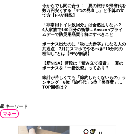
今からでも間に合う！ 夏の旅行＆帰省代を
数万円安くする「4つの見直し」と予算の立
て方【FPが解説】
「非常用トイレ数回分」は全然足りない？
4人家族で140回分の衝撃…Amazonプライ
ムデーで防災用品買う前にすべきこと
ボーナス出たのに「秋に大赤字」になる人の
共通点 7月にスマホでやるべき“10分間の
棚卸し”とは【FPが解説】
【新NISA】普段は「積み立て投資」 夏の
ボーナスを「一括投資」ってあり？
家計が苦しくても「節約したくないもの」ラ
ンキング 6位「旅行代」5位「美容費」…
TOP回答は？
キーワード
マネー