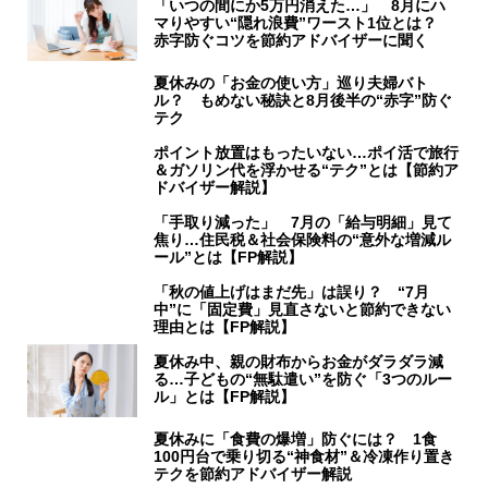
「いつの間にか5万円消えた…」 8月にハ
マりやすい“隠れ浪費”ワースト1位とは？
赤字防ぐコツを節約アドバイザーに聞く
夏休みの「お金の使い方」巡り夫婦バト
ル？ もめない秘訣と8月後半の“赤字”防ぐ
テク
ポイント放置はもったいない…ポイ活で旅行
＆ガソリン代を浮かせる“テク”とは【節約ア
ドバイザー解説】
「手取り減った」 7月の「給与明細」見て
焦り…住民税＆社会保険料の“意外な増減ル
ール”とは【FP解説】
「秋の値上げはまだ先」は誤り？ “7月
中”に「固定費」見直さないと節約できない
理由とは【FP解説】
夏休み中、親の財布からお金がダラダラ減
る…子どもの“無駄遣い”を防ぐ「3つのルー
ル」とは【FP解説】
夏休みに「食費の爆増」防ぐには？ 1食
100円台で乗り切る“神食材”＆冷凍作り置き
テクを節約アドバイザー解説