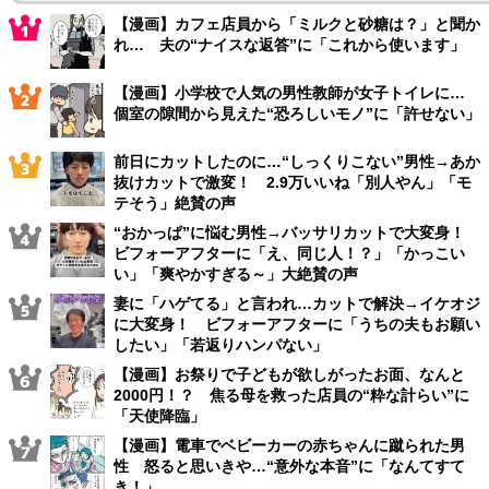
【漫画】カフェ店員から「ミルクと砂糖は？」と聞か
れ… 夫の“ナイスな返答”に「これから使います」
【漫画】小学校で人気の男性教師が女子トイレに…
個室の隙間から見えた“恐ろしいモノ”に「許せない」
前日にカットしたのに…“しっくりこない”男性→あか
抜けカットで激変！ 2.9万いいね「別人やん」「モ
テそう」絶賛の声
“おかっぱ”に悩む男性→バッサリカットで大変身！
ビフォーアフターに「え、同じ人！？」「かっこい
い」「爽やかすぎる～」大絶賛の声
妻に「ハゲてる」と言われ…カットで解決→イケオジ
に大変身！ ビフォーアフターに「うちの夫もお願い
したい」「若返りハンパない」
【漫画】お祭りで子どもが欲しがったお面、なんと
2000円！？ 焦る母を救った店員の“粋な計らい”に
「天使降臨」
【漫画】電車でベビーカーの赤ちゃんに蹴られた男
性 怒ると思いきや…“意外な本音”に「なんてすて
き！」